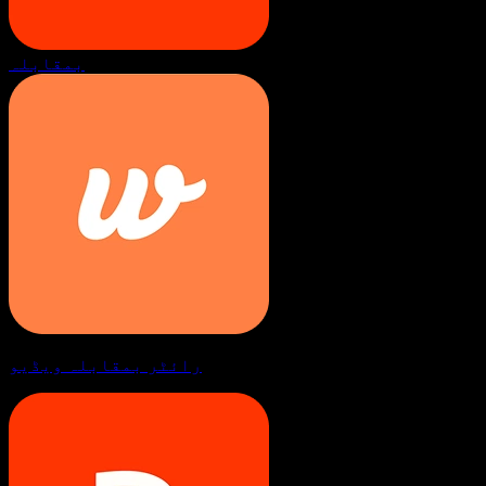
بمقابلہ
رائٹر بمقابلہ ویڈیو