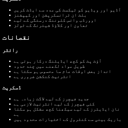
آڈیو اور ویڈیو کو ٹیکسٹ کی مدد سے ایڈٹ کریں
بلٹ ان ٹرانسکرپشن اور کیپشنز
اوورڈب وائس کلوننگ درستگی کے لیے
تعاون اور کلاؤڈ شیئرنگ کے ٹولز
نقصانات
رائٹر
آؤٹ پٹ کو کچھ ایڈیٹنگ درکار ہوتی ہے
طویل مواد لکھنے میں چند حدود
انداز بعض اوقات عام سا محسوس ہو سکتا ہے
انٹرنیٹ کنکشن ضروری ہے
ڈسکرپٹ
جدید فیچرز کے لیے لاگت زیادہ ہے
کئی فیچرز کے لیے انٹرنیٹ لازمی ہے
نان ایڈیٹرز کے لیے سیکھنا کچھ مشکل ہو سکتا
ہے
باریک بینی سے کنٹرول کے اختیارات محدود ہیں