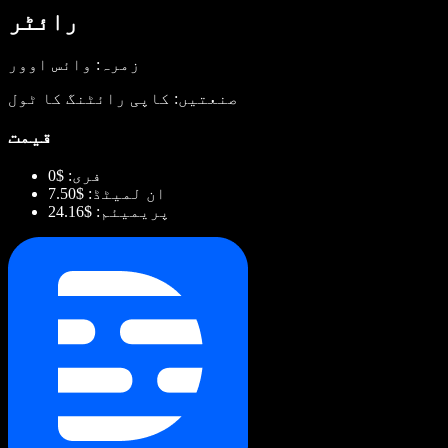
رائٹر
زمرہ: وائس اوور
صنعتیں: کاپی رائٹنگ کا ٹول
قیمت
فری: $0
ان لمیٹڈ: $7.50
پریمیئم: $24.16