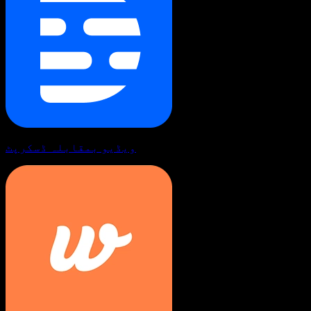
ویڈیو بمقابلہ ڈسکرپٹ