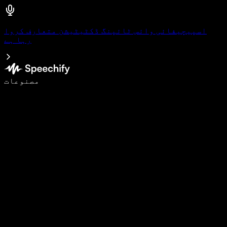
اسپیچیفائی وائس ٹائپنگ ڈکٹیٹیشن متعارف کروا
رہا ہے
وائس ٹائپنگ کے ساتھ 5 گنا تیزی سے لکھیں
مصنوعات
مزید جانیں