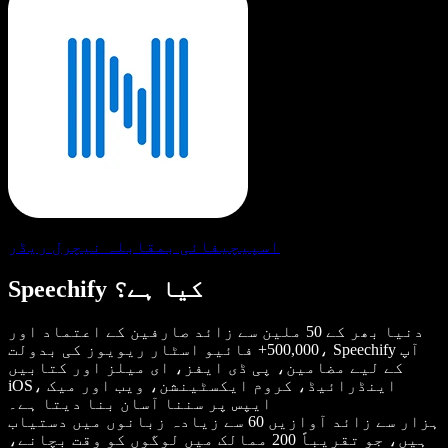
اسپیچیفائی بمقابلہ نیچرل ریڈر
Speechify کیا ہے؟
دنیا بھر کے 50 ملین سے زائد صارفین کے اعتماد اور
500,000+ فائیو اسٹار ریویوز کی بدولت، Speechify آپ
کے لیے مضامین، پی ڈی ایفز، ای میلز اور کتابیں
iOS، اینڈرائیڈ، کروم ایکسٹینشن، ویب اور میک
ایپس پر سننا آسان بنا دیتا ہے۔
ہزار سے زائد آوازیں 60 سے زیادہ زبانوں میں دستیاب
ہیں، جو تقریباً 200 ممالک میں لوگوں کو وقت بچانے،