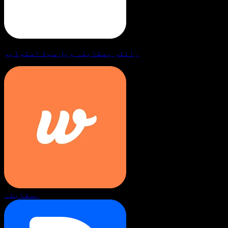
رائٹر بمقابلہ ویل سیڈ اسٹوڈیو
بمقابلہ