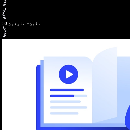
50 ملین+ صارفین