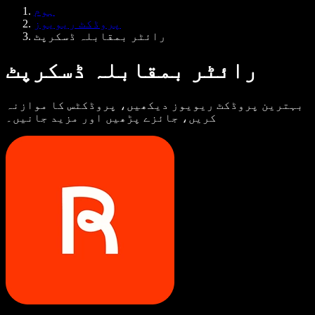
Samba وائس ایجنٹس
ہوم
ڈویلپرز کے لیے Speechify
پروڈکٹ ریویوز
رائٹر بمقابلہ ڈسکرپٹ
رائٹر بمقابلہ ڈسکرپٹ
بہترین پروڈکٹ ریویوز دیکھیں، پروڈکٹس کا موازنہ
کریں، جائزے پڑھیں اور مزید جانیں۔