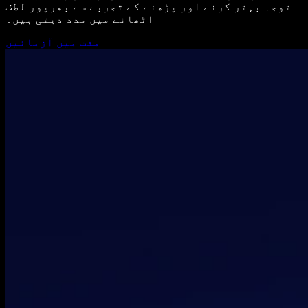
توجہ بہتر کرنے اور پڑھنے کے تجربے سے بھرپور لطف
اٹھانے میں مدد دیتی ہیں۔
مفت میں آزمائیں