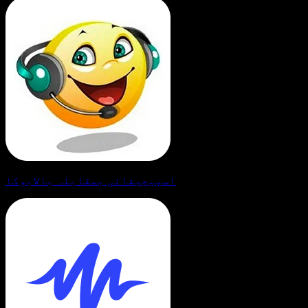
اسپیچیفائی بمقابلہ بالابوکا