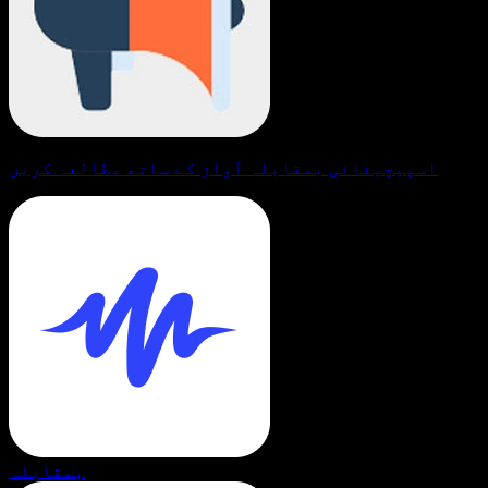
اسپیچیفائی بمقابلہ آواز کے ساتھ مطالعہ کریں
بمقابلہ