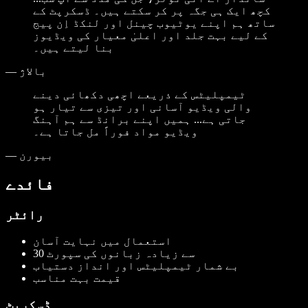
کچھ ایک ہی جگہ پر کر سکتے ہیں۔ ڈسکرپٹ کے
ساتھ ہم اپنے یوٹیوب چینل اور لنکڈ اِن پیج
کے لیے بہت جلد اور اعلیٰ معیار کی ویڈیوز
بنا لیتے ہیں۔
بالاژ
—
ٹیمپلیٹس کے ذریعے اچھی دکھائی دینے
والی ویڈیو آسانی اور تیزی سے تیار ہو
جاتی ہے... ہمیں اپنے برانڈ سے ہم آہنگ
ویڈیو مواد فوراً مل جاتا ہے۔
بیورن
—
فائدے
رائٹر
استعمال میں نہایت آسان
30 سے زیادہ زبانوں کی سپورٹ
بے شمار ٹیمپلیٹس اور انداز دستیاب
قیمت بہت مناسب
ڈسکرپٹ