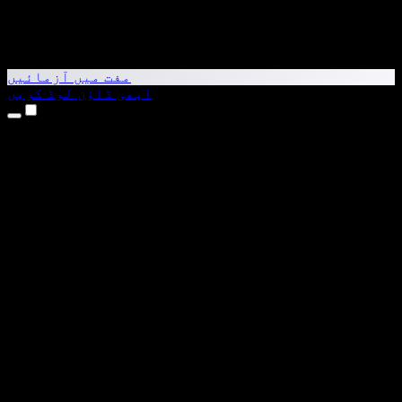
مفت میں آزمائیں
ابھی ڈاؤن لوڈ کریں
مصنوعات
متن کو آواز میں بدلیں
iPhone اور iPad ایپس
Android ایپ
Chrome ایکسٹینشن
Edge ایکسٹینشن
ویب ایپ
Mac ایپ