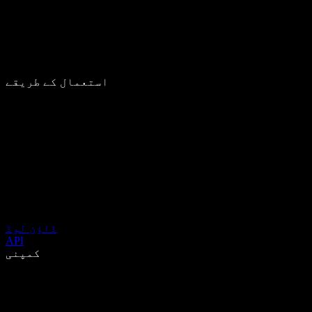
استعمال کے طریقے
ڈاؤن لوڈ
API
کمپنی