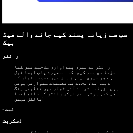
سب سے زیادہ پسند کیے جانے والے فیڈ
بیک
رائٹر
رائٹر نے میری پیداواری صلاحیت تین گنا
بڑھا دی ہے، کیونکہ اب میرے پاس ایسا ٹول
ہے جو میری اپنی زبان میں مسودہ تیار کر
دیتا ہے؛ مجھے بس تفصیلات سنوارنی ہوتی
ہیں۔ زیادہ تر اے آئی ٹولز میں تخلیقی رنگ
کی کمی ہوتی ہے، لیکن رائٹر کے ساتھ ایسا
بالکل نہیں!
کیٹ
-
ڈسکرپٹ
ڈسکرپٹ خود سے نمایاں حصے ڈھونڈ کر میری