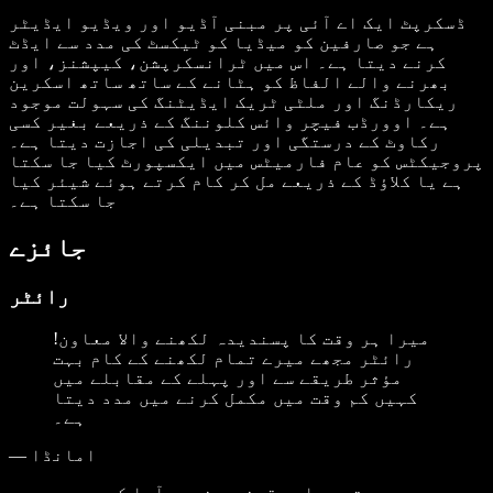
ڈسکرپٹ ایک اے آئی پر مبنی آڈیو اور ویڈیو ایڈیٹر
ہے جو صارفین کو میڈیا کو ٹیکسٹ کی مدد سے ایڈٹ
کرنے دیتا ہے۔ اس میں ٹرانسکرپشن، کیپشنز، اور
بھرنے والے الفاظ کو ہٹانے کے ساتھ ساتھ اسکرین
ریکارڈنگ اور ملٹی ٹریک ایڈیٹنگ کی سہولت موجود
ہے۔ اوورڈب فیچر وائس کلوننگ کے ذریعے بغیر کسی
رکاوٹ کے درستگی اور تبدیلی کی اجازت دیتا ہے۔
پروجیکٹس کو عام فارمیٹس میں ایکسپورٹ کیا جا سکتا
ہے یا کلاؤڈ کے ذریعے مل کر کام کرتے ہوئے شیئر کیا
جا سکتا ہے۔
جائزے
رائٹر
میرا ہر وقت کا پسندیدہ لکھنے والا معاون!
رائٹر مجھے میرے تمام لکھنے کے کام بہت
مؤثر طریقے سے اور پہلے کے مقابلے میں
کہیں کم وقت میں مکمل کرنے میں مدد دیتا
ہے۔
امانڈا
—
مجھے تو پہلے یقین ہی نہیں آیا کہ یہ سچ