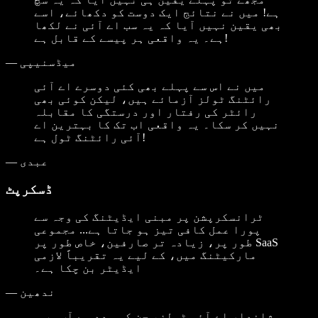
ہے! میں نے نتائج ایک دوست کو دکھائے، اسے
بھی یقین نہیں آیا کہ یہ سب اے آئی نے لکھا
ہے۔ یہ واقعی ہر پیسے کے قابل ہے!
میڈسنیپی
—
میں نے اس سے پہلے بھی کئی دوسرے اے آئی
رائٹنگ ٹولز آزمائے ہیں، لیکن کوئی بھی
رائٹر کی رفتار اور درستگی کا مقابلہ
نہیں کر سکا۔ یہ واقعی اب تک کا بہترین اے
آئی رائٹنگ ٹول ہے!
عبدی
—
ڈسکرپٹ
ٹرانسکرپشن پر مبنی ایڈیٹنگ کی وجہ سے
پورا عمل کافی تیز ہو جاتا ہے... مجموعی
طور پر، زیادہ تر صارفین، خاص طور پر SaaS
مارکیٹنگ میں، کے لیے یہ تقریباً لازمی
ایڈیٹر بن چکا ہے۔
ندھین
—
...شاندار اے آئی ٹولز، جن کی مدد سے آپ سب