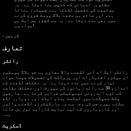
مطلوبہ لمبائی کے کلپس بنا دیتا ہے۔ یہ
یوٹیوب کی تفصیل لکھتا ہے، چیپٹرز بناتا
ہے، اور ساتھ ہی مجھے بلاگ پوسٹ شروع کرنے
میں بھی مدد دیتا ہے۔ یہ سب کچھ، بس ایک ہی
مواد سے!
گریچن
-
تعارف
رائٹر
رائٹر ایک اے آئی لکھنے والا معاون ہے جو بلاگ پوسٹس،
ای میلز، اشتہارات اور پروڈکٹ کی تفصیلات جیسا مواد
تیار کرنے میں مدد دیتا ہے۔ یہ مختلف لکھنے کے
انداز، 30 سے زائد زبانوں کی سپورٹ اور مختلف مقاصد
کے لیے اندرونی ٹیمپلیٹس فراہم کرتا ہے۔ صارفین
پلک جھپکتے میں ٹیکسٹ بنا، ایڈٹ اور دوبارہ لکھ
سکتے ہیں، جس کی وجہ سے یہ مارکیٹرز، لکھنے والوں
اور کاروباروں کے لیے نہایت کارآمد ٹول بن جاتا
ہے۔
ڈسکرپٹ