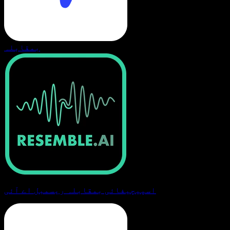
بمقابلہ
اسپیچیفائی بمقابلہ ریسمبل اے آئی