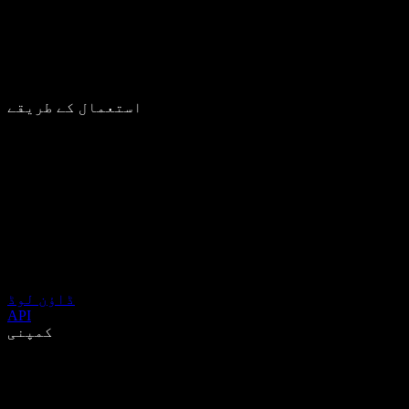
استعمال کے طریقے
ڈاؤن لوڈ
API
کمپنی