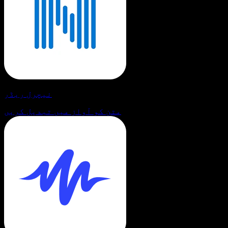
نیچرل ریڈر
متن کو آواز میں تبدیل کریں