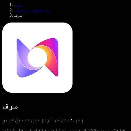
Samba وائس ایجنٹس
ہوم
ڈویلپرز کے لیے Speechify
پروڈکٹ ریویوز
مرف
مرف
زمرہ: متن کو آواز میں تبدیل کریں
صنعتیں: پروڈکٹ ڈیولپر, استاد, پوڈکاسٹر, مارکیٹر,