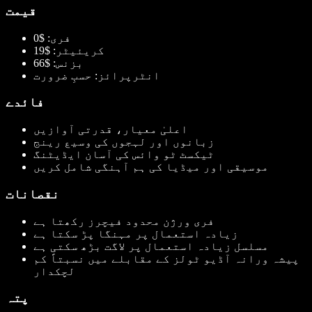
قیمت
فری: $0
کریئیٹر: $19
بزنس: $66
انٹرپرائز: حسبِ ضرورت
فائدے
اعلیٰ معیار، قدرتی آوازیں
زبانوں اور لہجوں کی وسیع رینج
ٹیکسٹ ٹو وائس کی آسان ایڈیٹنگ
موسیقی اور میڈیا کی ہم آہنگی شامل کریں
نقصانات
فری ورژن محدود فیچرز رکھتا ہے
زیادہ استعمال پر مہنگا پڑ سکتا ہے
مسلسل زیادہ استعمال پر لاگت بڑھ سکتی ہے
پیشہ ورانہ آڈیو ٹولز کے مقابلے میں نسبتاً کم
لچکدار
پتہ