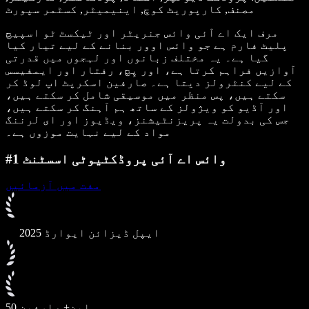
مصنف, کارپوریٹ کوچ, اینیمیٹر, کسٹمر سپورٹ
مرف ایک اے آئی وائس جنریٹر اور ٹیکسٹ ٹو اسپیچ
پلیٹ فارم ہے جو وائس اوور بنانے کے لیے تیار کیا
گیا ہے۔ یہ مختلف زبانوں اور لہجوں میں قدرتی
آوازیں فراہم کرتا ہے، اور پِچ، رفتار اور ایمفیسس
کے لیے کنٹرولز دیتا ہے۔ صارفین اسکرپٹ اپ لوڈ کر
سکتے ہیں، پس منظر میں موسیقی شامل کر سکتے ہیں،
اور آڈیو کو ویژولز کے ساتھ ہم آہنگ کر سکتے ہیں،
جس کی بدولت یہ پریزنٹیشنز، ویڈیوز اور ای لرننگ
مواد کے لیے نہایت موزوں ہے۔
#1 وائس اے آئی پروڈکٹیوٹی اسسٹنٹ
مفت میں آزمائیں
2025 ایپل ڈیزائن ایوارڈ
50 ملین+ صارفین