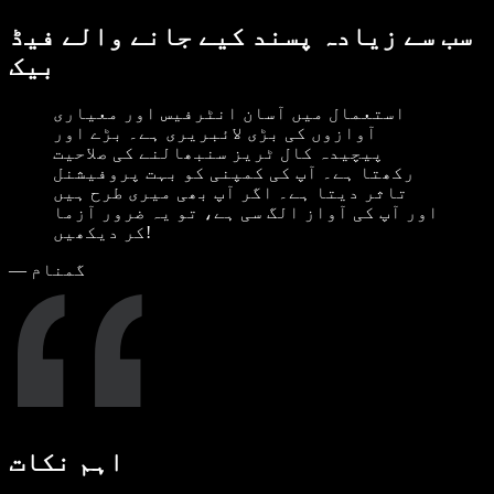
سب سے زیادہ پسند کیے جانے والے فیڈ
بیک
استعمال میں آسان انٹرفیس اور معیاری
آوازوں کی بڑی لائبریری ہے۔ بڑے اور
پیچیدہ کال ٹریز سنبھالنے کی صلاحیت
رکھتا ہے۔ آپ کی کمپنی کو بہت پروفیشنل
تاثر دیتا ہے۔ اگر آپ بھی میری طرح ہیں
اور آپ کی آواز الگ سی ہے، تو یہ ضرور آزما
کر دیکھیں!
گمنام
—
اہم نکات