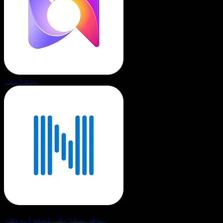
بمقابلہ
مرف بمقابلہ نیچرل ریڈر