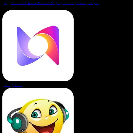
مرف بمقابلہ آواز کے ساتھ مطالعہ کریں
بمقابلہ