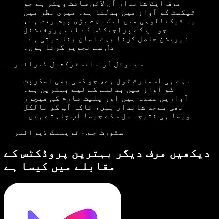
مرف ایک شاندار آن لائن سافٹ ویئر ہے جو
ٹیکسٹ کو آواز میں بدلتا ہے۔ میری نظر میں
یہ ٹیکنالوجی میں ایک بہت بڑی پیش رفت ہے،
جو آپ کے پراجیکٹس کے لیے پروفیشنل
نیریشن حاصل کرنا بہت آسان بنا دیتی ہے۔
دل سے تجویز کرتا ہوں۔
سیموئل آر. - انسٹرکشنل ڈیزائنر
—
بہت ہی اسمارٹ ٹول ہے، جو کسی بھی اسکرپٹ
کو آواز میں بدلنے کے لیے بہترین ہے۔
آوازیں عمدہ ہیں اور پلیٹ فارم کی فیچرز
بھی بےحد شاندار ہیں، تاکہ آپ کو بالکل
ویسا ہی نتیجہ مل سکے جیسا آپ چاہتے ہیں۔
سٹورٹ جے. - ٹریننگ ڈیزائنر
—
دیکھیں مرف دیگر بہترین پروڈکٹس کے
مقابلے میں کیسا ہے