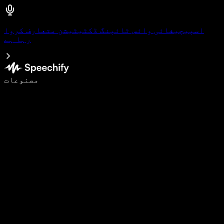
اسپیچیفائی وائس ٹائپنگ ڈکٹیٹیشن متعارف کروا
رہا ہے
وائس ٹائپنگ کے ساتھ 5 گنا تیزی سے لکھیں
مصنوعات
مزید جانیں