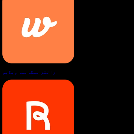
رائٹر بمقابلہ ویڈیو