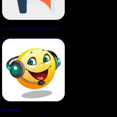
آواز کے ساتھ مطالعہ کریں
متن کو آواز میں تبدیل کریں
بالابوکا