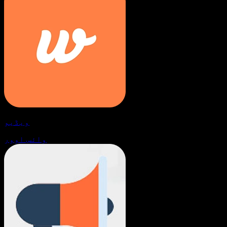
ویڈیو
وائس اوور