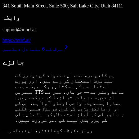
341 South Main Street, Suite 500, Salt Lake City, Utah 84111
رابطہ
support@murf.ai
https://murf.ai/
مرف کے 6 متبادل دیکھیں
جائزے
ہم کافی عرصے سے اپنے مواد کی تیاری کے
لیے مرف استعمال کر رہے ہیں، اور پورے
اعتماد سے کہہ سکتا ہوں کہ مرف سب سے
بہترین TTS سافٹ ویئر ہے — جی ہاں، میں نے
ان میں سے زیادہ تر آزما کر دیکھے ہیں۔
ہمارا پسندیدہ وائس اوتار 'آوا' ہے، اس کی
آواز بالکل پڑوس کی گرل فرینڈ جیسی لگتی
ہے! اور اس کی آواز استعمال کرنے کے لیے آپ
کو پرو پلان لینے کی بھی ضرورت نہیں۔
ریان حفیظ - کوفاؤنڈر، اپٹیماسی
—