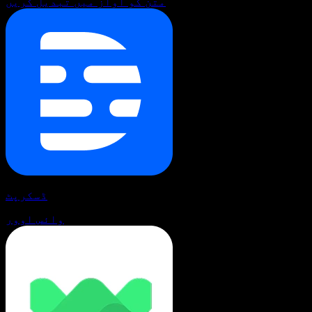
متن کو آواز میں تبدیل کریں
ڈسکرپٹ
وائس اوور