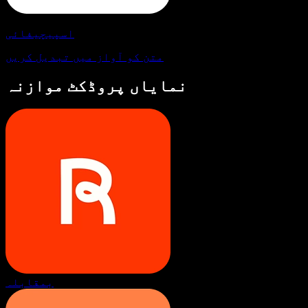
اسپیچیفائی
متن کو آواز میں تبدیل کریں
نمایاں پروڈکٹ موازنہ
بمقابلہ