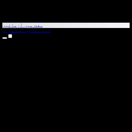
مفت میں آزمائیں
ابھی ڈاؤن لوڈ کریں
مصنوعات
متن کو آواز میں بدلیں
iPhone اور iPad ایپس
Android ایپ
Chrome ایکسٹینشن
Edge ایکسٹینشن
ویب ایپ
Mac ایپ