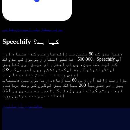
مرف بمقابلہ اسپیچیفائی
Speechify کیا ہے؟
دنیا بھر کے 50 ملین سے زائد صارفین کے اعتماد اور
500,000+ فائیو اسٹار ریویوز کی بدولت، Speechify آپ
کے لیے مضامین، پی ڈی ایفز، ای میلز اور کتابیں
iOS، اینڈرائیڈ، کروم ایکسٹینشن، ویب اور میک
ایپس پر سننا آسان بنا دیتا ہے۔
ہزار سے زائد آوازیں 60 سے زیادہ زبانوں میں دستیاب
ہیں، جو تقریباً 200 ممالک میں لوگوں کو وقت بچانے،
توجہ بہتر کرنے اور پڑھنے کے تجربے سے بھرپور لطف
اٹھانے میں مدد دیتی ہیں۔
مفت میں آزمائیں