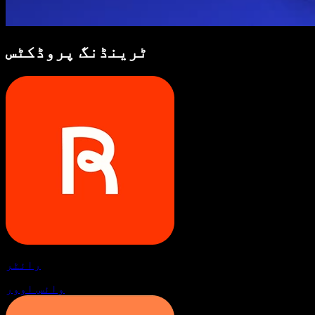
ٹرینڈنگ پروڈکٹس
رائٹر
وائس اوور