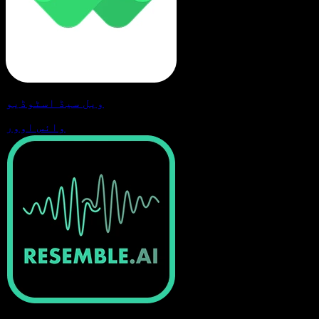
ویل سیڈ اسٹوڈیو
وائس اوور