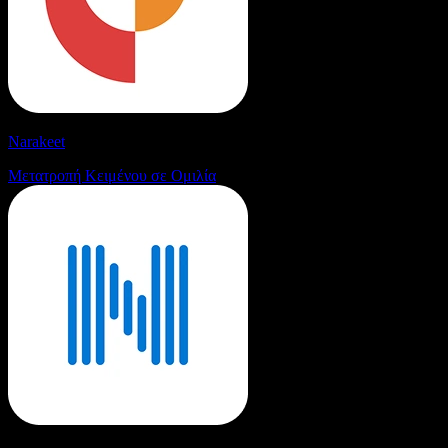
Narakeet
Μετατροπή Κειμένου σε Ομιλία