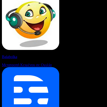
Balabolka
Μετατροπή Κειμένου σε Ομιλία