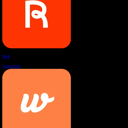
Rytr
Αφηγητής