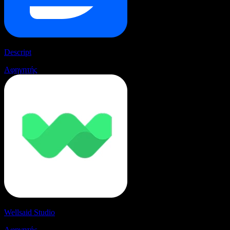
Descript
Αφηγητής
Wellsaid Studio
Αφηγητής