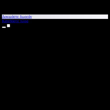
Δοκιμάστε δωρεάν
Κατεβάστε τώρα
Προϊόντα
Κείμενο σε Ομιλία
Εφαρμογές για iPhone & iPad
Εφαρμογή για Android
Επέκταση για Chrome
Επέκταση για Edge
Web εφαρμογή
Εφαρμογή για Mac
Εφαρμογή για Windows