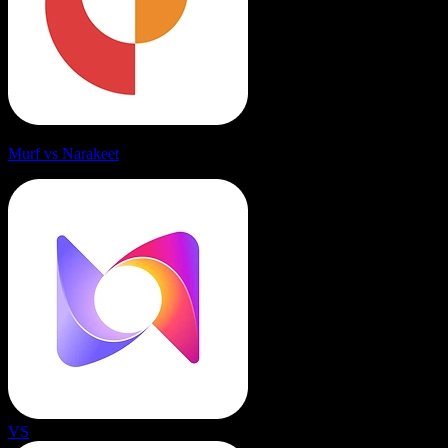
Murf vs Narakeet
VS