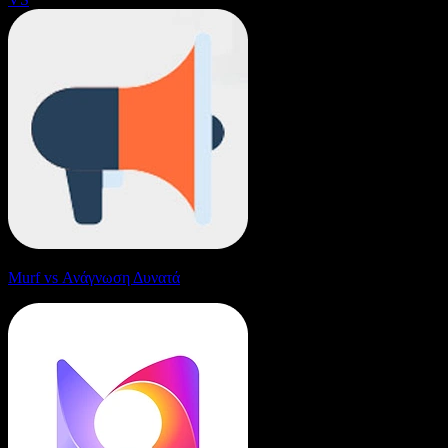
Murf vs Ανάγνωση Δυνατά