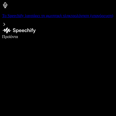
Το Speechify λανσάρει τη φωνητική πληκτρολόγηση (υπαγόρευση)
Γράψτε 5× πιο γρήγορα με φωνητική πληκτρολόγηση
Προϊόντα
Μάθετε περισσότερα