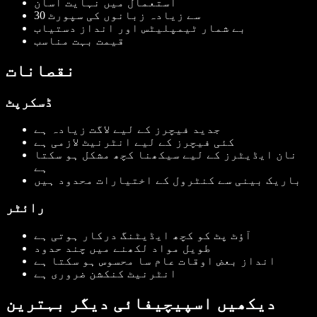
استعمال میں نہایت آسان
30 سے زیادہ زبانوں کی سپورٹ
بے شمار ٹیمپلیٹس اور انداز دستیاب
قیمت بہت مناسب
نقصانات
ڈسکرپٹ
جدید فیچرز کے لیے لاگت زیادہ ہے
کئی فیچرز کے لیے انٹرنیٹ لازمی ہے
نان ایڈیٹرز کے لیے سیکھنا کچھ مشکل ہو سکتا
ہے
باریک بینی سے کنٹرول کے اختیارات محدود ہیں
رائٹر
آؤٹ پٹ کو کچھ ایڈیٹنگ درکار ہوتی ہے
طویل مواد لکھنے میں چند حدود
انداز بعض اوقات عام سا محسوس ہو سکتا ہے
انٹرنیٹ کنکشن ضروری ہے
دیکھیں اسپیچیفائی دیگر بہترین