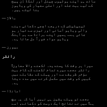
ساتھ ہم اپنے یوٹیوب چینل اور لنکڈ اِن پیج
کے لیے بہت جلد اور اعلیٰ معیار کی ویڈیوز
بنا لیتے ہیں۔
بالاژ
—
ٹیمپلیٹس کے ذریعے اچھی دکھائی دینے
والی ویڈیو آسانی اور تیزی سے تیار ہو
جاتی ہے... ہمیں اپنے برانڈ سے ہم آہنگ
ویڈیو مواد فوراً مل جاتا ہے۔
بیورن
—
رائٹر
میرا ہر وقت کا پسندیدہ لکھنے والا معاون!
رائٹر مجھے میرے تمام لکھنے کے کام بہت
مؤثر طریقے سے اور پہلے کے مقابلے میں
کہیں کم وقت میں مکمل کرنے میں مدد دیتا
ہے۔
امانڈا
—
مجھے تو پہلے یقین ہی نہیں آیا کہ یہ سچ
ہے! میں نے نتائج ایک دوست کو دکھائے، اسے