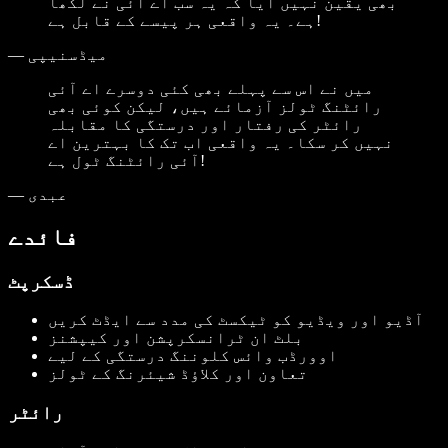
بھی یقین نہیں آیا کہ یہ سب اے آئی نے لکھا
ہے۔ یہ واقعی ہر پیسے کے قابل ہے!
میڈسنیپی
—
میں نے اس سے پہلے بھی کئی دوسرے اے آئی
رائٹنگ ٹولز آزمائے ہیں، لیکن کوئی بھی
رائٹر کی رفتار اور درستگی کا مقابلہ
نہیں کر سکا۔ یہ واقعی اب تک کا بہترین اے
آئی رائٹنگ ٹول ہے!
عبدی
—
فائدے
ڈسکرپٹ
آڈیو اور ویڈیو کو ٹیکسٹ کی مدد سے ایڈٹ کریں
بلٹ ان ٹرانسکرپشن اور کیپشنز
اوورڈب وائس کلوننگ درستگی کے لیے
تعاون اور کلاؤڈ شیئرنگ کے ٹولز
رائٹر