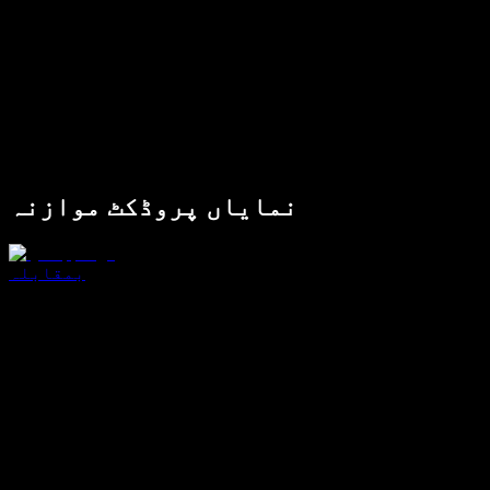
نمایاں پروڈکٹ موازنہ
بمقابلہ