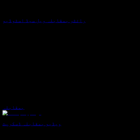
رائٹر بمقابلہ ویل سیڈ اسٹوڈیو
بمقابلہ
ویڈیو بمقابلہ ڈسکرپٹ