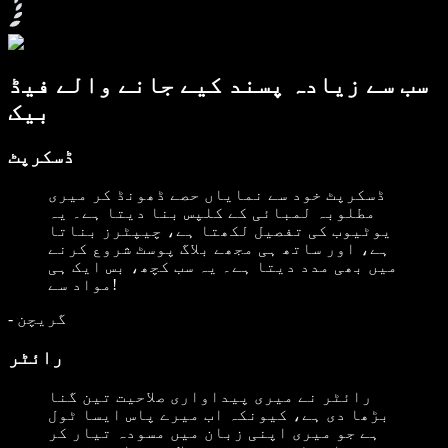
سب سے زیادہ پسند کیے جانے والے فیڈ
بیک
ڈسکرپٹ
ڈسکرپٹ خود سے نمایاں حصے ڈھونڈ کر میری
مطلوبہ لمبائی کے کلپس بنا دیتا ہے۔ یہ
یوٹیوب کی تفصیل لکھتا ہے، چیپٹرز بناتا
ہے، اور ساتھ ہی مجھے بلاگ پوسٹ شروع کرنے
میں بھی مدد دیتا ہے۔ یہ سب کچھ، بس ایک ہی
مواد سے!
گریچن
-
رائٹر
رائٹر نے میری پیداواری صلاحیت تین گنا
بڑھا دی ہے، کیونکہ اب میرے پاس ایسا ٹول
ہے جو میری اپنی زبان میں مسودہ تیار کر