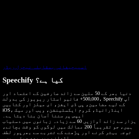
اسپیچیفائی بمقابلہ نیچرل ریڈر
Speechify کیا ہے؟
دنیا بھر کے 50 ملین سے زائد صارفین کے اعتماد اور
500,000+ فائیو اسٹار ریویوز کی بدولت، Speechify آپ
کے لیے مضامین، پی ڈی ایفز، ای میلز اور کتابیں
iOS، اینڈرائیڈ، کروم ایکسٹینشن، ویب اور میک
ایپس پر سننا آسان بنا دیتا ہے۔
ہزار سے زائد آوازیں 60 سے زیادہ زبانوں میں دستیاب
ہیں، جو تقریباً 200 ممالک میں لوگوں کو وقت بچانے،
توجہ بہتر کرنے اور پڑھنے کے تجربے سے بھرپور لطف
اٹھانے میں مدد دیتی ہیں۔