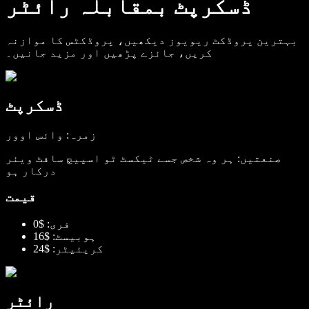
ڈسکرپٹ بمقابلہ رائٹر
بہترین پروڈکٹ ریویوز دیکھیں، پروڈکٹس کا موازنہ
کریں، جائزے پڑھیں اور مزید جانیں۔
ڈسکرپٹ
زمرہ: وائس اوور
صنعتیں: ہر وہ شخص جسے ٹیکسٹ ٹو اسپیچ سافٹ ویئر
درکار ہو
قیمت
فری: $0
ہوبیسٹ: $16
کریئیٹر: $24
رائٹر