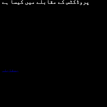
پروڈکٹس کے مقابلے میں کیسا ہے
بمقابلہ