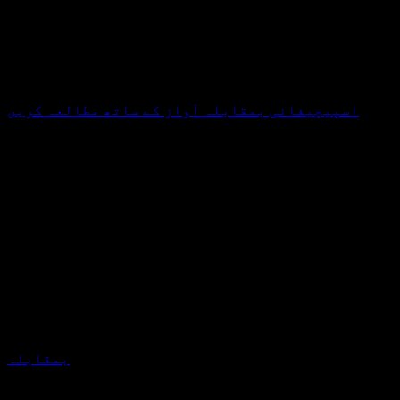
اسپیچیفائی بمقابلہ آواز کے ساتھ مطالعہ کریں
بمقابلہ