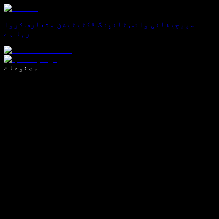
اسپیچیفائی وائس ٹائپنگ ڈکٹیٹیشن متعارف کروا
رہا ہے
وائس ٹائپنگ کے ساتھ 5 گنا تیزی سے لکھیں
مصنوعات
مزید جانیں