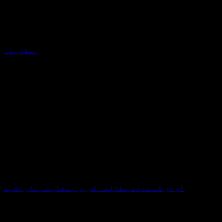
بمقابلہ
آواز کے ساتھ مطالعہ کریں بمقابلہ ناراکیت