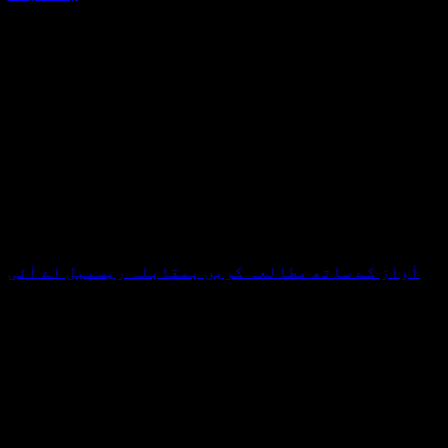
آواز کے ساتھ مطالعہ کریں بمقابلہ ریسمبل اے آئی