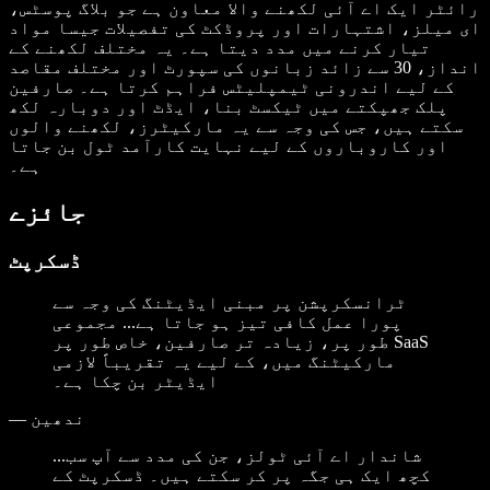
رائٹر ایک اے آئی لکھنے والا معاون ہے جو بلاگ پوسٹس،
ای میلز، اشتہارات اور پروڈکٹ کی تفصیلات جیسا مواد
تیار کرنے میں مدد دیتا ہے۔ یہ مختلف لکھنے کے
انداز، 30 سے زائد زبانوں کی سپورٹ اور مختلف مقاصد
کے لیے اندرونی ٹیمپلیٹس فراہم کرتا ہے۔ صارفین
پلک جھپکتے میں ٹیکسٹ بنا، ایڈٹ اور دوبارہ لکھ
سکتے ہیں، جس کی وجہ سے یہ مارکیٹرز، لکھنے والوں
اور کاروباروں کے لیے نہایت کارآمد ٹول بن جاتا
ہے۔
جائزے
ڈسکرپٹ
ٹرانسکرپشن پر مبنی ایڈیٹنگ کی وجہ سے
پورا عمل کافی تیز ہو جاتا ہے... مجموعی
طور پر، زیادہ تر صارفین، خاص طور پر SaaS
مارکیٹنگ میں، کے لیے یہ تقریباً لازمی
ایڈیٹر بن چکا ہے۔
ندھین
—
...شاندار اے آئی ٹولز، جن کی مدد سے آپ سب
کچھ ایک ہی جگہ پر کر سکتے ہیں۔ ڈسکرپٹ کے