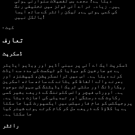
دیتا ہے؛ مجھے بس تفصیلات سنوارنی ہوتی
ہیں۔ زیادہ تر اے آئی ٹولز میں تخلیقی رنگ
کی کمی ہوتی ہے، لیکن رائٹر کے ساتھ ایسا
بالکل نہیں!
کیٹ
-
تعارف
ڈسکرپٹ
ڈسکرپٹ ایک اے آئی پر مبنی آڈیو اور ویڈیو ایڈیٹر
ہے جو صارفین کو میڈیا کو ٹیکسٹ کی مدد سے ایڈٹ
کرنے دیتا ہے۔ اس میں ٹرانسکرپشن، کیپشنز، اور
بھرنے والے الفاظ کو ہٹانے کے ساتھ ساتھ اسکرین
ریکارڈنگ اور ملٹی ٹریک ایڈیٹنگ کی سہولت موجود
ہے۔ اوورڈب فیچر وائس کلوننگ کے ذریعے بغیر کسی
رکاوٹ کے درستگی اور تبدیلی کی اجازت دیتا ہے۔
پروجیکٹس کو عام فارمیٹس میں ایکسپورٹ کیا جا سکتا
ہے یا کلاؤڈ کے ذریعے مل کر کام کرتے ہوئے شیئر کیا
جا سکتا ہے۔
رائٹر