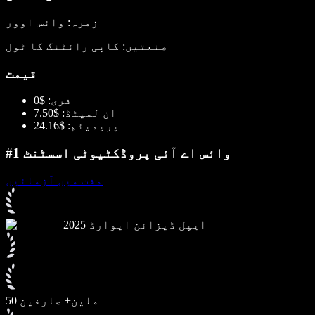
زمرہ: وائس اوور
صنعتیں: کاپی رائٹنگ کا ٹول
قیمت
فری: $0
ان لمیٹڈ: $7.50
پریمیئم: $24.16
#1 وائس اے آئی پروڈکٹیوٹی اسسٹنٹ
مفت میں آزمائیں
2025 ایپل ڈیزائن ایوارڈ
50 ملین+ صارفین