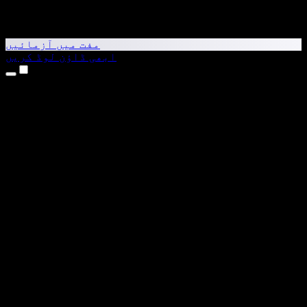
مفت میں آزمائیں
ابھی ڈاؤن لوڈ کریں
مصنوعات
متن کو آواز میں بدلیں
iPhone اور iPad ایپس
Android ایپ
Chrome ایکسٹینشن
Edge ایکسٹینشن
ویب ایپ
Mac ایپ
Windows ایپ
AI وائس جنریٹر
وائس اوور
ڈبنگ