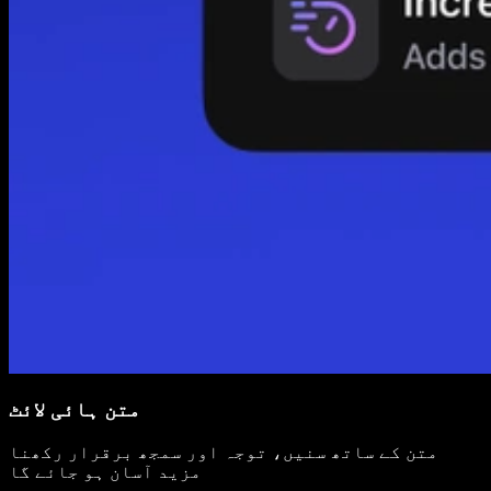
متن ہائی لائٹ
متن کے ساتھ سنیں، توجہ اور سمجھ برقرار رکھنا
مزید آسان ہو جائے گا