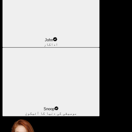
John
اداکار
Snoop
موسیقی کی دنیا کا آئیکون