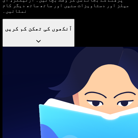
میلز اور دستاویزات سنیں اور ساتھ ساتھ دیگر کام
نمٹائیں۔
آنکھوں کی تھکن کم کریں