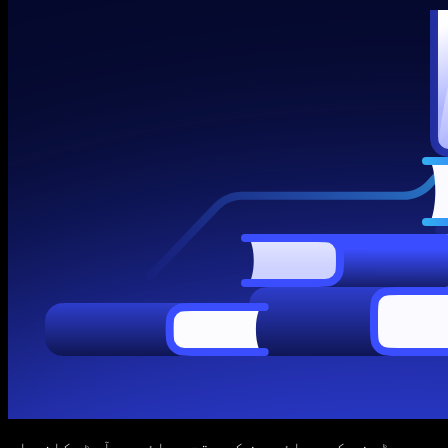
پڑھنے کے بجائے سن کر وقت بچائیں۔ آرٹیکلز، ای