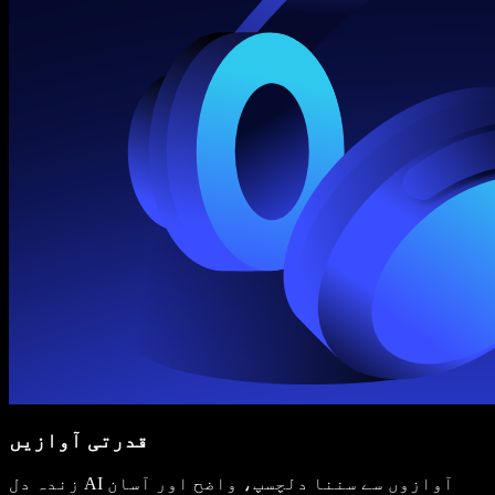
قدرتی آوازیں
زندہ دل AI آوازوں سے سننا دلچسپ، واضح اور آسان