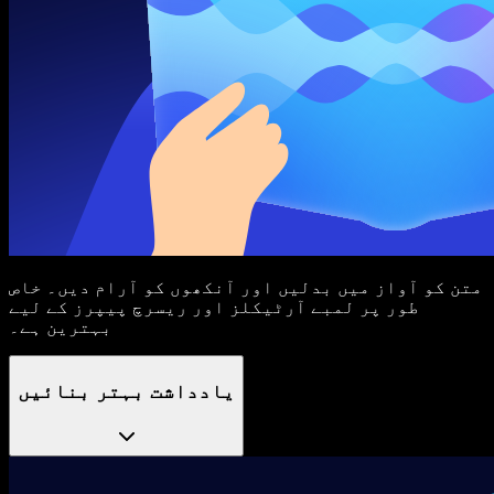
متن کو آواز میں بدلیں اور آنکھوں کو آرام دیں۔ خاص
طور پر لمبے آرٹیکلز اور ریسرچ پیپرز کے لیے
بہترین ہے۔
یادداشت بہتر بنائیں