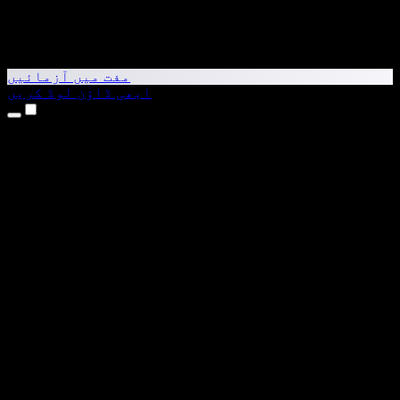
مفت میں آزمائیں
ابھی ڈاؤن لوڈ کریں
مصنوعات
متن کو آواز میں بدلیں
iPhone اور iPad ایپس
Android ایپ
Chrome ایکسٹینشن
Edge ایکسٹینشن
ویب ایپ
Mac ایپ