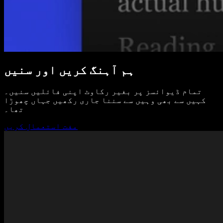
ہم آہنگ کریں اور سنیں
تمام ڈیوائسز پر بغیر رکاوٹ اپنی فائلیں سنیں۔
کہیں سے بھی وہیں سے سننا جاری رکھیں جہاں چھوڑا
تھا۔
مفت استعمال کریں