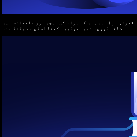
قدرتی آواز میں سن کر مواد کی سمجھ اور یادداشت میں
اضافہ کریں۔ توجہ مرکوز رکھنا آسان ہو جاتا ہے۔