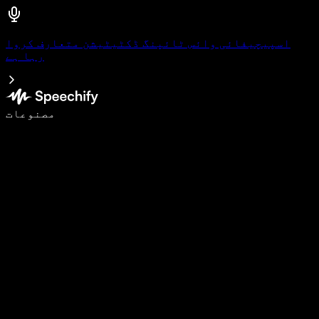
اسپیچیفائی وائس ٹائپنگ ڈکٹیٹیشن متعارف کروا
رہا ہے
وائس ٹائپنگ کے ساتھ 5 گنا تیزی سے لکھیں
مصنوعات
مزید جانیں