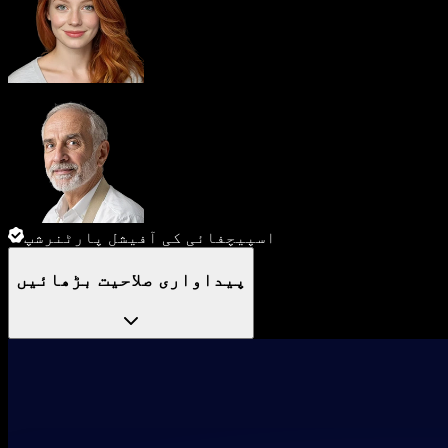
اسپیچفائی کی آفیشل پارٹنرشپ
پیداواری صلاحیت بڑھائیں