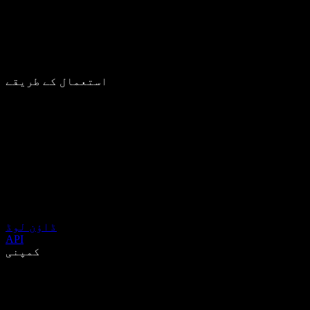
استعمال کے طریقے
ڈاؤن لوڈ
API
کمپنی