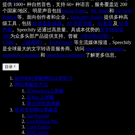
提供 1000+ 种自然音色，支持 60+ 种语言，服务覆盖近 200
个国家/地区。明星声音包括
Snoop Dogg
、
Mr. Beast
和
Gwyneth
Paltrow
等。面向创作者和企业，
Speechify Studio
提供多种高
级工具，包括
AI 语音生成器
、
AI 语音克隆
、
AI 配音
及
AI 变
声器
。Speechify 还通过高质量、具成本优势的
文字转语音
API
为众多头部产品提供支持。曾被
《华尔街日报》
、
CNBC
、
《福布斯》
、
TechCrunch
等主流媒体报道，Speechify
是全球最大的文字转语音服务商。访问
speechify.com/news
、
speechify.com/blog
和
speechify.com/press
了解更多信息。
目录
如何临时屏蔽网站以便学习
网站屏蔽的方法
在Windows上屏蔽
在Mac上屏蔽
通过浏览器屏蔽
使用专用网站屏蔽器
StayFocusd
LeechBlock NG
Cold Turkey
SelfControl