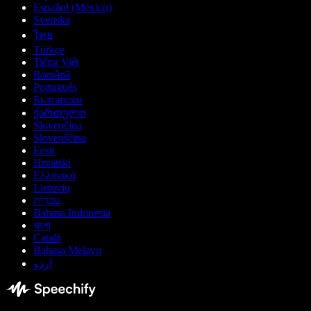
Español (México)
Svenska
ไทย
Türkçe
Tiếng Việt
Română
Português
Български
ქართული
Slovenčina
Slovenščina
Eesti
Hrvatski
Ελληνικά
Lietuvių
עברית
Bahasa Indonesia
বাংলা
Català
Bahasa Melayu
اردو