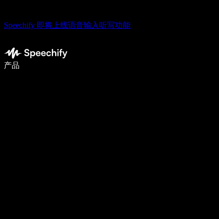
Speechify 即将上线语音输入听写功能
语音输入，让你写作速度快 5 倍
产品
了解更多