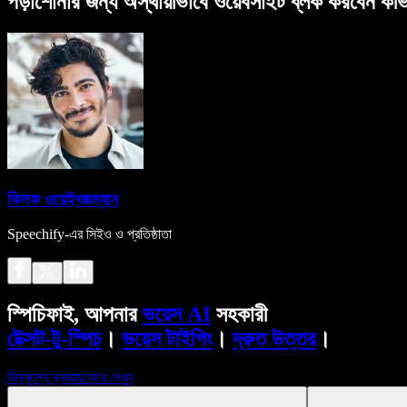
পড়াশোনার জন্য অস্থায়ীভাবে ওয়েবসাইট ব্লক করবেন কীভ
ক্লিফ ওয়েইৎজম্যান
Speechify-এর সিইও ও প্রতিষ্ঠাতা
স্পিচিফাই, আপনার
ভয়েস AI
সহকারী
টেক্সট-টু-স্পিচ
।
ভয়েস টাইপিং
।
দ্রুত উত্তর
।
বিনামূল্যে ব্যবহার করে দেখুন