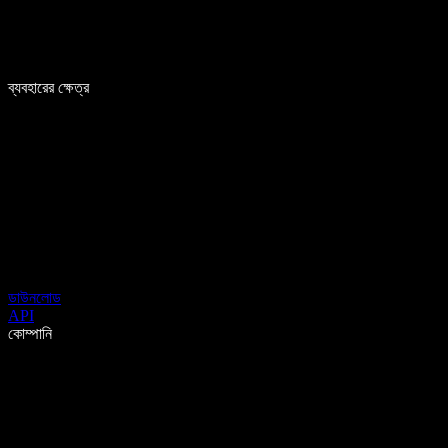
ব্যবহারের ক্ষেত্র
ডাউনলোড
API
কোম্পানি