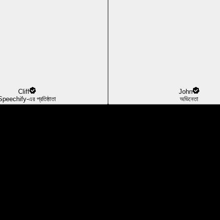
Cliff
John
Speechify-এর প্রতিষ্ঠাতা
অভিনেতা