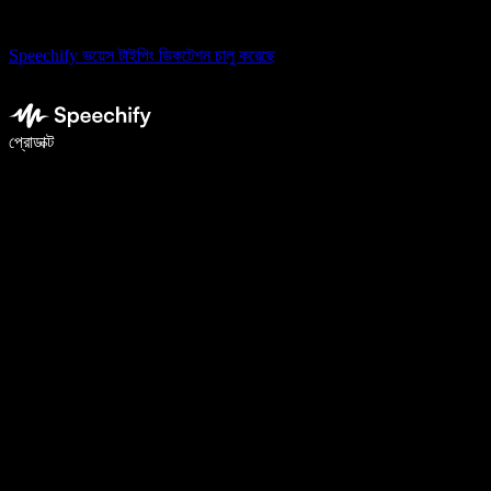
Speechify ভয়েস টাইপিং ডিকটেশন চালু করেছে
ভয়েস টাইপিং দিয়ে ৫ গুণ দ্রুত লিখুন
প্রোডাক্ট
আরও জানুন