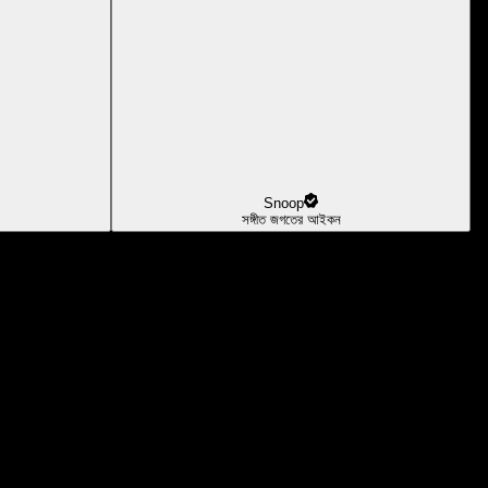
Snoop
সঙ্গীত জগতের আইকন