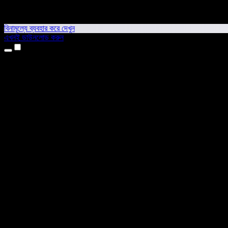
বিনামূল্যে ব্যবহার করে দেখুন
এখনই ডাউনলোড করুন
প্রোডাক্ট
টেক্সট টু স্পিচ
আইফোন ও আইপ্যাড অ্যাপ
অ্যান্ড্রয়েড অ্যাপ
ক্রোম এক্সটেনশন
এজ এক্সটেনশন
ওয়েব অ্যাপ
ম্যাক অ্যাপ
উইন্ডোজ অ্যাপ
এআই ভয়েস জেনারেটর