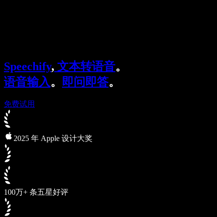
Speechify 企业及教育版
Speechify for Work
Speechify DSA 方案
SIMBA 语音助手
Speechify
,
文本转语音
。
Speechify 开发者平台
语音输入
。
即问即答
。
免费试用
2025 年 Apple 设计大奖
100万+ 条五星好评