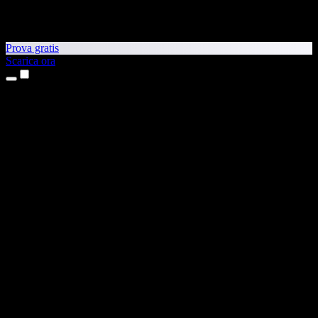
Prova gratis
Scarica ora
Prodotti
Sintesi vocale
App per iPhone e iPad
App Android
Estensione per Chrome
Estensione per Edge
App web
App per Mac
App Windows