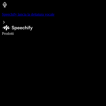
Speechify lancia la dettatura vocale
Scrivi 5× più velocemente con la dettatura vocale
Prodotti
Scopri di più