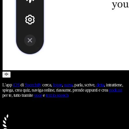
L'app
iOS
di
Speechify
cerca,
legge
,
narra
, parla, scrive,
detta
, intrattiene,
spiega, crea quiz, naviga online, riassume, prende appunti e crea
podcast
per te, tutto tramite
voce
e
text to speech