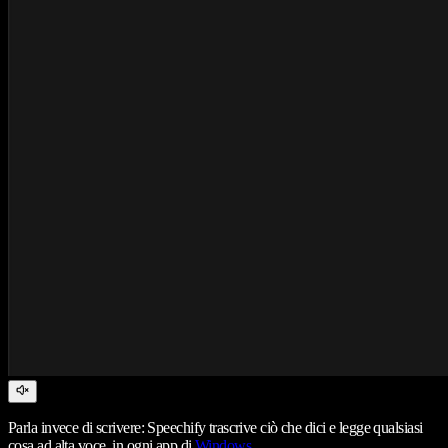
Parla invece di scrivere: Speechify trascrive ciò che dici e legge qualsiasi
cosa ad alta voce, in ogni app di
Windows