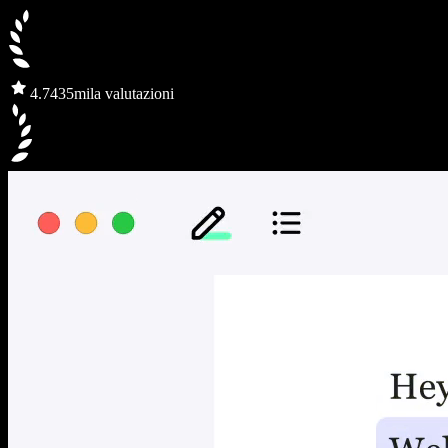
4.7
435mila valutazioni