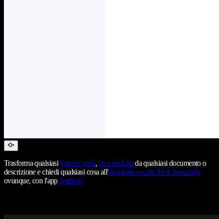
Trasforma qualsiasi
testo in voce
,
crea podcast
da qualsiasi documento o
descrizione e chiedi qualsiasi cosa all'
assistente vocale AI di Speechify
ovunque, con l'app
Android