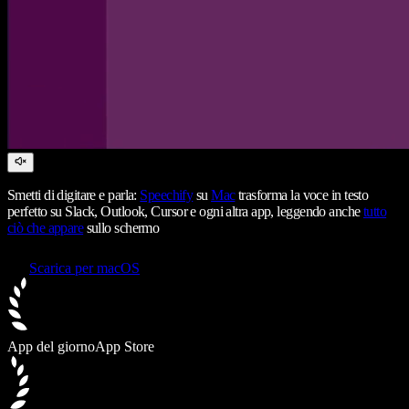
Smetti di digitare e parla:
Speechify
su
Mac
trasforma la voce in testo
perfetto su Slack, Outlook, Cursor e ogni altra app, leggendo anche
tutto
ciò che appare
sullo schermo
Scarica per macOS
App del giorno
App Store