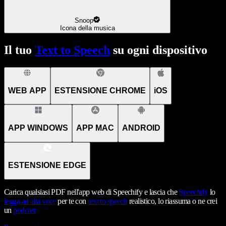
Snoop
Icona della musica
Il tuo
Text to Speech
su ogni dispositivo
WEB APP
ESTENSIONE CHROME
iOS
APP WINDOWS
APP MAC
ANDROID
ESTENSIONE EDGE
Carica qualsiasi PDF nell'app web di Speechify e lascia che
Speechify
lo
legga ad alta voce
per te con
text to speech
realistico, lo riassuma o ne crei
un
podcast