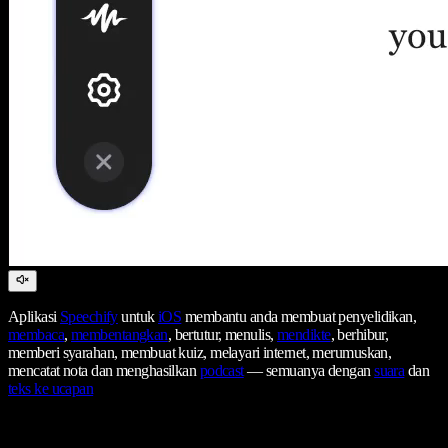
Aplikasi
Speechify
untuk
iOS
membantu anda membuat penyelidikan,
membaca
,
membentangkan
, bertutur, menulis,
mendikte
, berhibur,
memberi syarahan, membuat kuiz, melayari internet, merumuskan,
mencatat nota dan menghasilkan
podcast
— semuanya dengan
suara
dan
teks ke ucapan