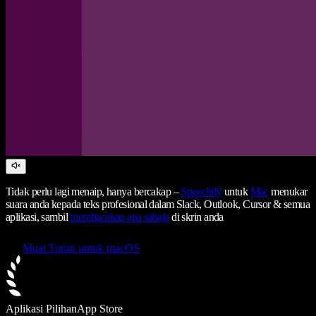
Tidak perlu lagi menaip, hanya bercakap –
Speechify
untuk
Mac
menukar
suara anda kepada teks profesional dalam Slack, Outlook, Cursor & semua
aplikasi, sambil
membacakan apa sahaja
di skrin anda
Muat Turun untuk macOS
Aplikasi Pilihan
App Store