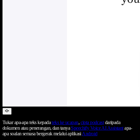
Tukar apa-apa teks kepada
teks ke ucapan
,
cipta podcast
daripada
dokumen atau penerangan, dan tanya
Speechify Voice AI Assistant
apa-
apa soalan semasa bergerak melalui aplikasi
Android