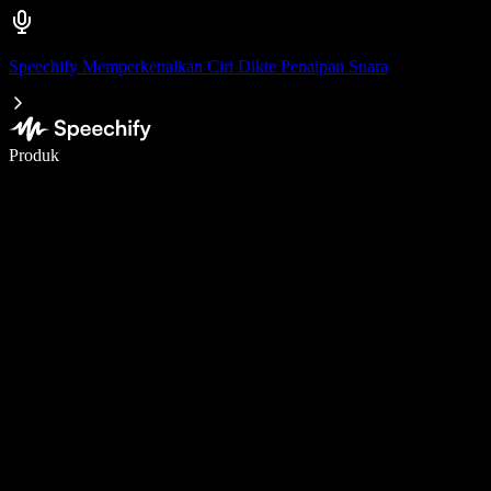
Speechify Memperkenalkan Ciri Dikte Penaipan Suara
Tulis 5× lebih pantas dengan menaip menggunakan suara
Produk
Ketahui Lebih Lanjut