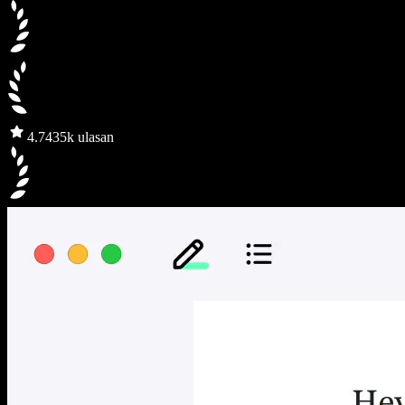
4.7
435k ulasan