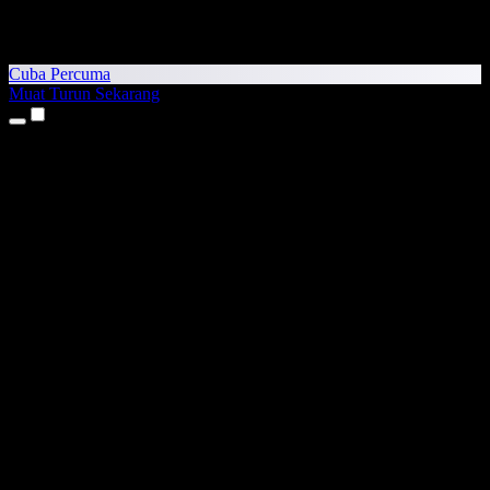
Cuba Percuma
Muat Turun Sekarang
Produk
Teks kepada Pertuturan
Aplikasi iPhone & iPad
Aplikasi Android
Sambungan Chrome
Sambungan Edge
Aplikasi Web
Aplikasi Mac
Aplikasi Windows