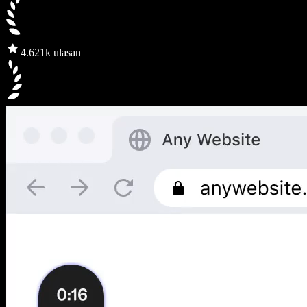
4.6
21k ulasan