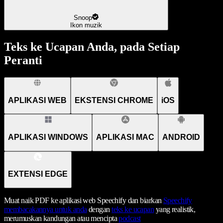
Snoop
Ikon muzik
Teks ke Ucapan Anda, pada Setiap
Peranti
APLIKASI WEB
EKSTENSI CHROME
iOS
APLIKASI WINDOWS
APLIKASI MAC
ANDROID
EXTENSI EDGE
Muat naik PDF ke aplikasi web Speechify dan biarkan
Speechify
membacakannya untuk anda
dengan
teks ke ucapan
yang realistik,
merumuskan kandungan atau mencipta
podcast