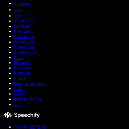
Svenska
ไทย
Türkçe
Tiếng Việt
Română
Português
Български
ქართული
Slovenčina
Slovenščina
Eesti
Hrvatski
Ελληνικά
Lietuvių
עברית
Bahasa Indonesia
বাংলা
Català
Bahasa Melayu
اردو
Cookie 偏好设置