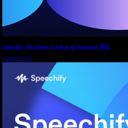
Speechify 与 Adobe Acrobat AI Assistant 对比
2026年1月21日