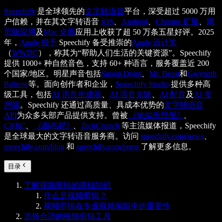
Speechify
是全球领先的
文字转语音
平台，深受超过 5000 万用
户信赖，并在其文字转语音
iOS
、
Android
、
Chrome 扩展
、
网
页版应用
及
Mac 桌面
应用上收获了超 50 万条五星好评。2025
年，
Apple 授予
Speechify 备受推崇的
Apple 设计奖
（
WWDC
），称其为“帮助人们生活的关键资源”。Speechify
提供 1000+ 种自然音色，支持 60+ 种语言，服务覆盖近 200
个国家/地区。明星声音包括
Snoop Dogg
、
Mr. Beast
和
Gwyneth
Paltrow
等。面向创作者和企业，
Speechify Studio
提供多种高
级工具，包括
AI 语音生成器
、
AI 语音克隆
、
AI 配音
及
AI 变
声器
。Speechify 还通过高质量、具成本优势的
文字转语音
API
为众多头部产品提供支持。曾被
《华尔街日报》
、
CNBC
、
《福布斯》
、
TechCrunch
等主流媒体报道，Speechify
是全球最大的文字转语音服务商。访问
speechify.com/news
、
speechify.com/blog
和
speechify.com/press
了解更多信息。
目录
了解视频剪辑的基础知识
什么是视频剪辑？
视频剪辑在专业视频编辑中的重要性
选择合适的视频剪辑工具