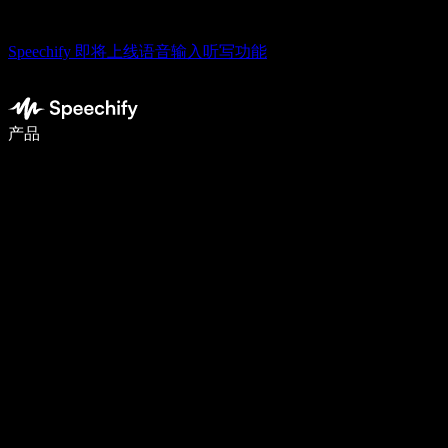
Speechify 即将上线语音输入听写功能
语音输入，让你写作速度快 5 倍
产品
了解更多