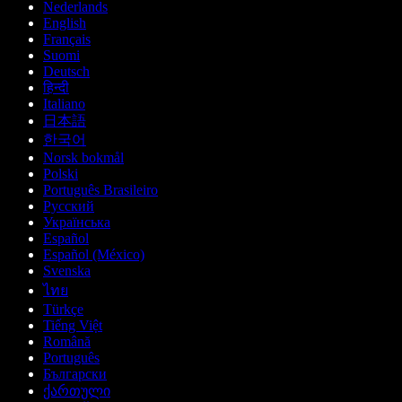
Nederlands
English
Français
Suomi
Deutsch
हिन्दी
Italiano
日本語
한국어
Norsk bokmål
Polski
Português Brasileiro
Русский
Українська
Español
Español (México)
Svenska
ไทย
Türkçe
Tiếng Việt
Română
Português
Български
ქართული