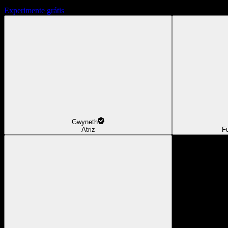
Experimente grátis
Gwyneth
Atriz
F