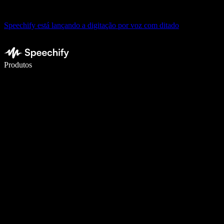
Speechify está lançando a digitação por voz com ditado
Escreva 5× mais rápido com digitação por voz
Produtos
Saiba mais