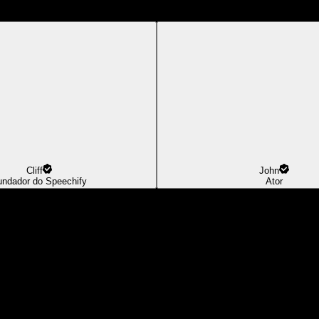
Cliff
John
undador do Speechify
Ator