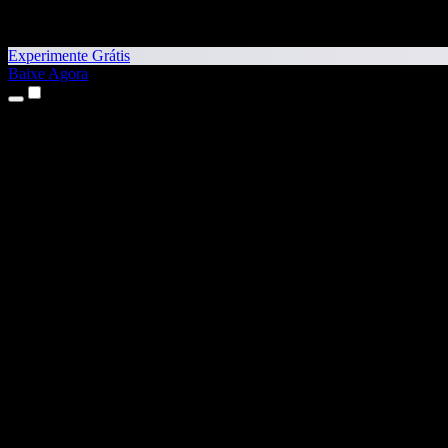
Experimente Grátis
Baixe Agora
Produtos
Texto para Fala
Apps para iPhone e iPad
App para Android
Extensão para Chrome
Extensão para Edge
App Web
App para Mac
App para Windows