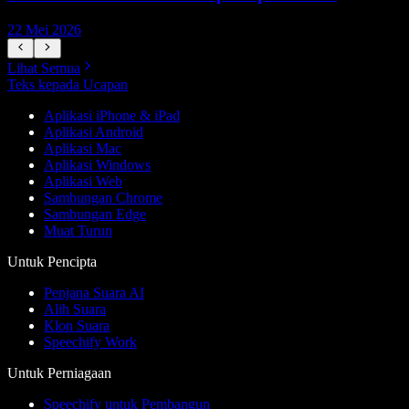
22 Mei 2026
1
Lihat Semua
Teks kepada Ucapan
Aplikasi iPhone & iPad
Aplikasi Android
Aplikasi Mac
Aplikasi Windows
Aplikasi Web
Sambungan Chrome
Sambungan Edge
Muat Turun
Untuk Pencipta
Penjana Suara AI
Alih Suara
Klon Suara
Speechify Work
Untuk Perniagaan
Speechify untuk Pembangun