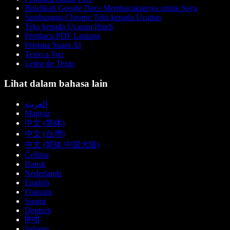
Bolehkah Google Docs Membacakannya untuk Saya
Sambungan Chrome Teks kepada Ucapan
Teks kepada Ucapan Hindi
Pembaca PDF Lantang
Penjana Suara AI
Texto a Voz
Leitor de Texto
Lihat dalam bahasa lain
العربية
Magyar
中文 (简体)
中文 (台灣)
中文 (简体 中国大陆)
Čeština
Dansk
Nederlands
English
Français
Suomi
Deutsch
हिन्दी
Italiano