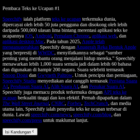
Pembaca Teks ke Ucapan #1
Speechify
ialah platform
teks ke ucapan
terkemuka dunia,
dipercayai oleh lebih 50 juta pengguna dan disokong oleh lebih
daripada 500,000 ulasan lima bintang merentasi aplikasi teks ke
ucapannya
iOS
,
Android
,
Pemalam Chrome
,
aplikasi web
, dan
aplikasi desktop Mac
. Pada tahun 2025,
Apple telah
menganugerahkan
Speechify dengan
Anugerah Reka Bentuk Apple
yang berprestij di
WWDC
, menyifatkannya sebagai “sumber
penting yang membantu orang menjalani hidup mereka.” Speechify
menawarkan lebih 1,000 suara semula jadi dalam lebih 60 bahasa
dan digunakan di hampir 200 negara. Suara selebriti termasuk
Snoop Dogg
dan
Gwyneth Paltrow
. Untuk pencipta dan perniagaan,
Speechify Studio
menyediakan alat canggih termasuk
Penjana Suara
AI
,
Penduaan Suara AI
,
Alih Suara AI
, dan
Penukar Suara AI
.
Speechify juga memacu produk terkemuka dengan
API teks ke
ucapan
berkualiti tinggi dan kos efektif. Pernah dipaparkan dalam
The Wall Street Journal
,
CNBC
,
Forbes
,
TechCrunch
, dan media
utama lain, Speechify ialah penyedia teks ke ucapan terbesar di
dunia. Lawati
speechify.com/news
,
speechify.com/blog
, dan
speechify.com/press
untuk maklumat lanjut.
Isi Kandungan