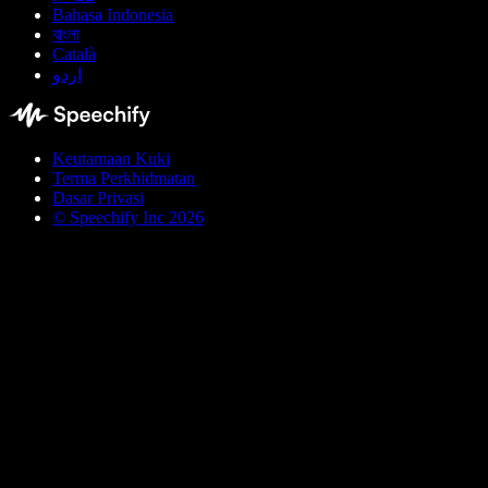
Bahasa Indonesia
বাংলা
Català
اردو
Keutamaan Kuki
Terma Perkhidmatan
Dasar Privasi
© Speechify Inc 2026