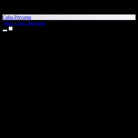
Cuba Percuma
Muat Turun Sekarang
Produk
Teks kepada Pertuturan
Aplikasi iPhone & iPad
Aplikasi Android
Sambungan Chrome
Sambungan Edge
Aplikasi Web
Aplikasi Mac
Aplikasi Windows