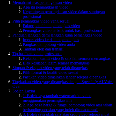
Memahami asas pemangkasan video
Apa itu pemangkasan video?
Kepentingan pemangkasan video dalam suntingan
profesional
Pilih pemangkas video yang sesuai
Faktor pemilihan pemangkas video
Pemangkas video terbaik untuk hasil profesional
Panduan langkah demi langkah guna pemangkas video
Import video ke dalam pemangkas
Pangkas dan potong video anda
Tambah efek dan transisi
Tip hasilkan video profesional
Kekalkan kualiti video & saiz fail semasa memangkas
Elak kesilapan lazim semasa memangkas
Simpan & eksport video yang telah dipangkas
Pilih format & kualiti video sesuai
Pastikan video dimainkan lancar selepas dipangkas
Tingkatkan video yang dipangkas dengan Speechify AI Voice
Over
Soalan Lazim
1. Boleh saya tambah watermark ke video
menggunakan pemangkas ini?
2. Apa beza harga & fungsi pemotong video atas talian
berbanding perisian yang boleh dimuat turun?
3. Boleh saya ubah saiz atau crop video selepas muat