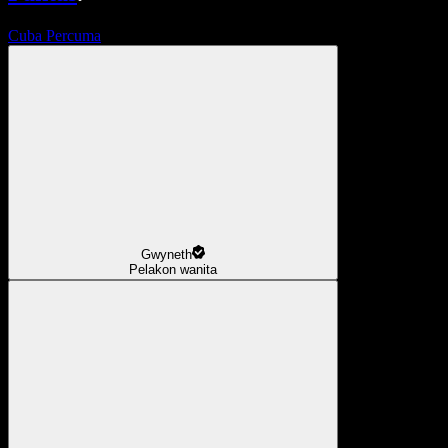
Cuba Percuma
Gwyneth
Pelakon wanita