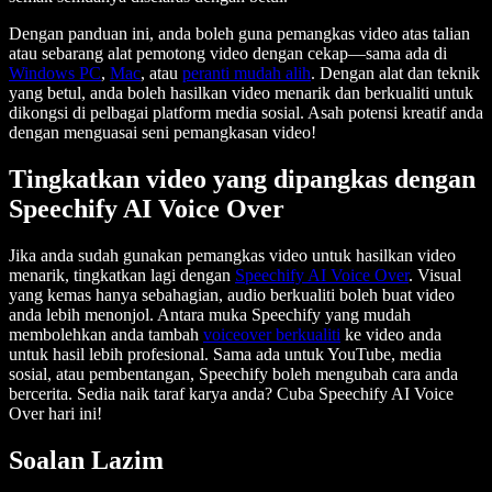
Dengan panduan ini, anda boleh guna pemangkas video atas talian
atau sebarang alat pemotong video dengan cekap—sama ada di
Windows PC
,
Mac
, atau
peranti mudah alih
. Dengan alat dan teknik
yang betul, anda boleh hasilkan video menarik dan berkualiti untuk
dikongsi di pelbagai platform media sosial. Asah potensi kreatif anda
dengan menguasai seni pemangkasan video!
Tingkatkan video yang dipangkas dengan
Speechify AI Voice Over
Jika anda sudah gunakan pemangkas video untuk hasilkan video
menarik, tingkatkan lagi dengan
Speechify AI Voice Over
. Visual
yang kemas hanya sebahagian, audio berkualiti boleh buat video
anda lebih menonjol. Antara muka Speechify yang mudah
membolehkan anda tambah
voiceover berkualiti
ke video anda
untuk hasil lebih profesional. Sama ada untuk YouTube, media
sosial, atau pembentangan, Speechify boleh mengubah cara anda
bercerita. Sedia naik taraf karya anda? Cuba Speechify AI Voice
Over hari ini!
Soalan Lazim