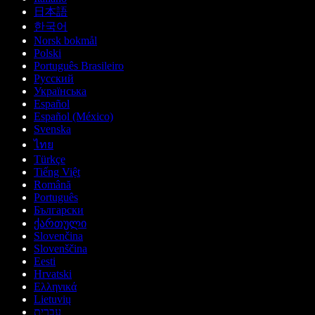
日本語
한국어
Norsk bokmål
Polski
Português Brasileiro
Русский
Українська
Español
Español (México)
Svenska
ไทย
Türkçe
Tiếng Việt
Română
Português
Български
ქართული
Slovenčina
Slovenščina
Eesti
Hrvatski
Ελληνικά
Lietuvių
עברית