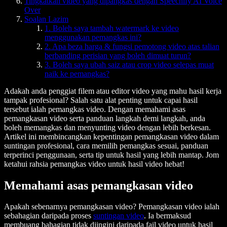
Tingkatkan video yang dipangkas dengan Speechify AI Voice
Over
Soalan Lazim
1. Boleh saya tambah watermark ke video
menggunakan pemangkas ini?
2. Apa beza harga & fungsi pemotong video atas talian
berbanding perisian yang boleh dimuat turun?
3. Boleh saya ubah saiz atau crop video selepas muat
naik ke pemangkas?
Adakah anda penggiat filem atau editor video yang mahu hasil kerja
tampak profesional? Salah satu alat penting untuk capai hasil
tersebut ialah pemangkas video. Dengan memahami asas
pemangkasan video serta panduan langkah demi langkah, anda
boleh memangkas dan menyunting video dengan lebih berkesan.
Artikel ini membincangkan kepentingan pemangkasan video dalam
suntingan profesional, cara memilih pemangkas sesuai, panduan
terperinci penggunaan, serta tip untuk hasil yang lebih mantap. Jom
ketahui rahsia pemangkas video untuk hasil video hebat!
Memahami asas pemangkasan video
Apakah sebenarnya pemangkasan video? Pemangkasan video ialah
sebahagian daripada proses
suntingan video
. Ia bermaksud
membuang bahagian tidak diingini daripada fail video untuk hasil