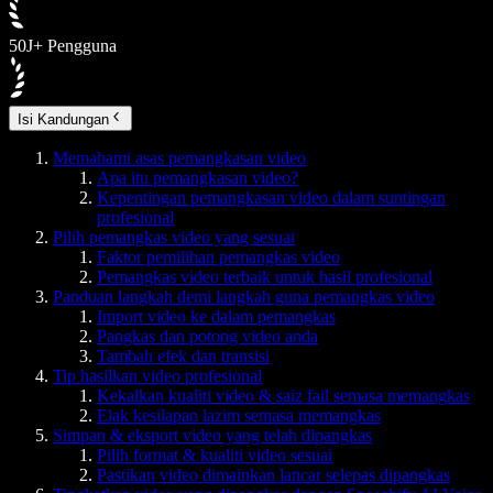
50J+ Pengguna
Isi Kandungan
Memahami asas pemangkasan video
Apa itu pemangkasan video?
Kepentingan pemangkasan video dalam suntingan
profesional
Pilih pemangkas video yang sesuai
Faktor pemilihan pemangkas video
Pemangkas video terbaik untuk hasil profesional
Panduan langkah demi langkah guna pemangkas video
Import video ke dalam pemangkas
Pangkas dan potong video anda
Tambah efek dan transisi
Tip hasilkan video profesional
Kekalkan kualiti video & saiz fail semasa memangkas
Elak kesilapan lazim semasa memangkas
Simpan & eksport video yang telah dipangkas
Pilih format & kualiti video sesuai
Pastikan video dimainkan lancar selepas dipangkas