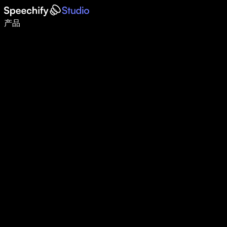
使用语音输入，写作速度提升 5 倍
产品
了解更多