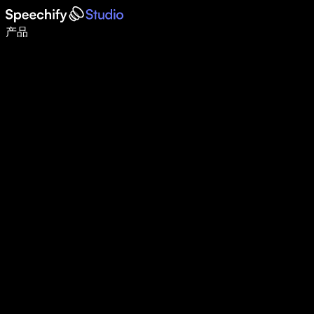
使用语音输入，写作速度提升 5 倍
产品
了解更多