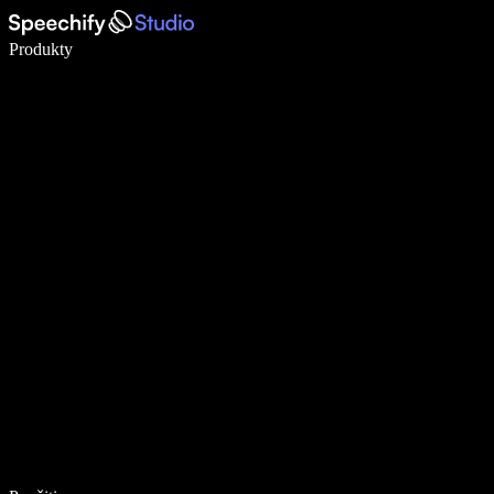
Píšte 5× rýchlejšie pomocou hlasového diktovania
Produkty
Zistiť viac