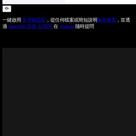
一鍵啟用
文字轉語音
，從任何檔案或簡短說明
製作播客
，並透
過
Speechify 語音 AI 助手
在
Android
隨時提問