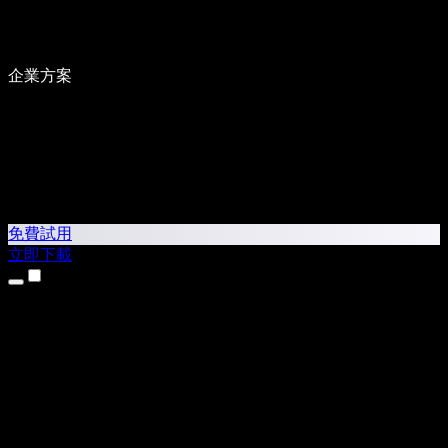
企業方案
免費試用
立即下載
產品
文字轉語音
iPhone 和 iPad App