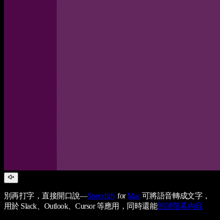
別再打字，直接開口說—
Speechify
for
Mac
可將語音轉成文字，
用於 Slack、Outlook、Cursor 等應用，同時還能
朗讀螢幕內容