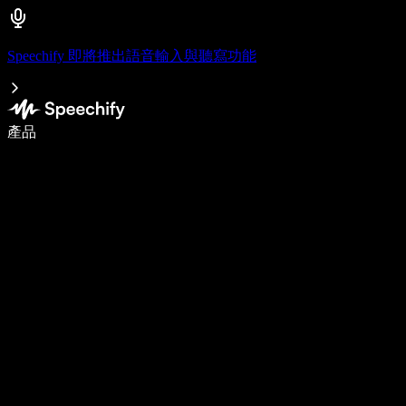
Speechify 即將推出語音輸入與聽寫功能
使用語音輸入，寫作速度提升 5 倍
產品
了解更多