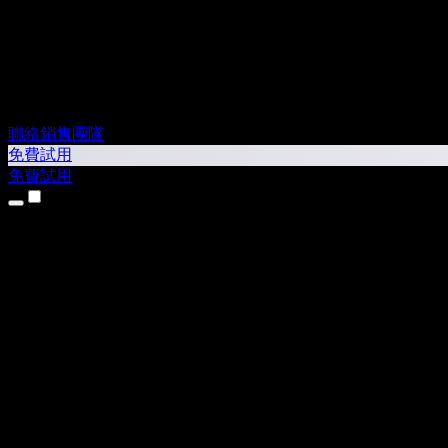
聯絡銷售團隊
免費試用
免費試用
產品
文字轉語音
iPhone 和 iPad App
Android App
Chrome 擴充功能
Edge 擴充功能