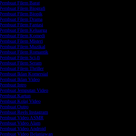
Pembuat Filem Barat
Pembuat Filem Biografi
Pembuat Filem Biopik
Pembuat Filem Drama
Pembuat Filem Fantasi
Pembuat Filem Keluarga
Pembuat Filem Komedi
Pembuat Filem Misteri
Pembuat Filem Muzikal
Pembuat Filem Romantik
Pembuat Filem Sci-fi
Pembuat Filem Seram
Pembuat Filem Thriller
Pembuat Iklan Komersial
Pembuat Iklan Video
Pembuat Intro
Pembuat Jemputan Video
Pembuat Kartun
Pembuat Kolaj Video
Pembuat Outro
Pembuat Reels Instagram
Pembuat Video ASMR
Pembuat Video Alam
Pembuat Video Android
Pembuat Video Belanjawan