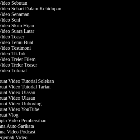
 Video Sebutan
 Video Sehari Dalam Kehidupan
 Video Senaman
 Video Seni
Video Skrin Hijau
Video Suara Latar
Video Teaser
 Video Temu Bual
Video Testimoni
 Video TikTok
Video Treler Filem
Video Treler Teaser
Video Tutorial
at Video Tutorial Solekan
at Video Tutorial Tarian
at Video Ulasan
at Video Ulasan
at Video Unboxing
at Video YouTube
at Vlog
pta Video Pembersihan
na Auto-Sarikata
na Video Podcast
rjemah Video