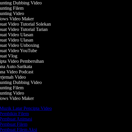
nting Dubbing Video
nting Filem
nting Video
ows Video Maker
at Video Tutorial Solekan
at Video Tutorial Tarian
at Video Ulasan
at Video Ulasan
at Video Unboxing
at Video YouTube
at Vlog
pta Video Pembersihan
na Auto-Sarikata
na Video Podcast
rjemah Video
nting Dubbing Video
nting Filem
nting Video
ows Video Maker
Muzik Latar Pencipta Video
Pembikin Filem
Pembuat Animasi
Pembuat Filem
Pembuat Filem Aksi