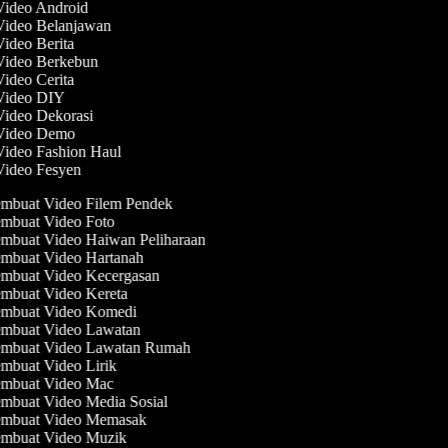
 Video Android
 Video Belanjawan
Video Berita
 Video Berkebun
Video Cerita
 Video DIY
 Video Dekorasi
 Video Demo
Video Fashion Haul
 Video Fesyen
mbuat Video Filem Pendek
mbuat Video Foto
mbuat Video Haiwan Peliharaan
mbuat Video Hartanah
mbuat Video Kecergasan
mbuat Video Kereta
mbuat Video Komedi
mbuat Video Lawatan
mbuat Video Lawatan Rumah
mbuat Video Lirik
mbuat Video Mac
mbuat Video Media Sosial
mbuat Video Memasak
mbuat Video Muzik