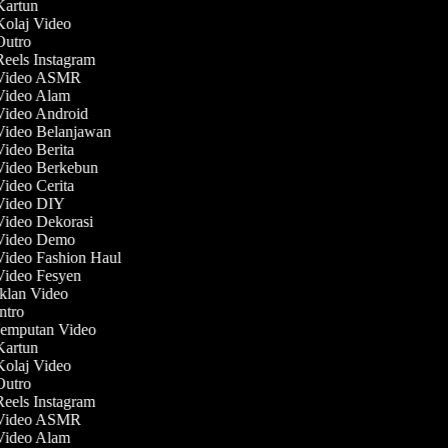
 Kartun
Kolaj Video
 Outro
Reels Instagram
 Video ASMR
 Video Alam
 Video Android
 Video Belanjawan
Video Berita
 Video Berkebun
Video Cerita
 Video DIY
 Video Dekorasi
 Video Demo
Video Fashion Haul
 Video Fesyen
Iklan Video
Intro
 Jemputan Video
 Kartun
Kolaj Video
 Outro
Reels Instagram
 Video ASMR
 Video Alam