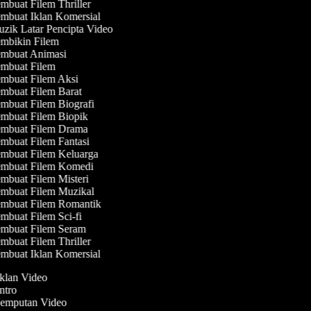
buat Filem Thriller
mbuat Iklan Komersial
zik Latar Pencipta Video
mbikin Filem
mbuat Animasi
mbuat Filem
mbuat Filem Aksi
mbuat Filem Barat
mbuat Filem Biografi
mbuat Filem Biopik
mbuat Filem Drama
mbuat Filem Fantasi
mbuat Filem Keluarga
mbuat Filem Komedi
mbuat Filem Misteri
mbuat Filem Muzikal
mbuat Filem Romantik
buat Filem Sci-fi
mbuat Filem Seram
buat Filem Thriller
mbuat Iklan Komersial
Iklan Video
Intro
 Jemputan Video