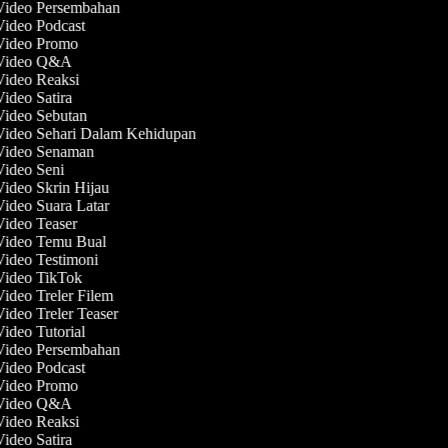
 Video Persembahan
Video Podcast
 Video Promo
 Video Q&A
 Video Reaksi
Video Satira
 Video Sebutan
 Video Sehari Dalam Kehidupan
 Video Senaman
 Video Seni
Video Skrin Hijau
Video Suara Latar
Video Teaser
 Video Temu Bual
Video Testimoni
 Video TikTok
Video Treler Filem
Video Treler Teaser
Video Tutorial
 Video Persembahan
Video Podcast
 Video Promo
 Video Q&A
 Video Reaksi
Video Satira