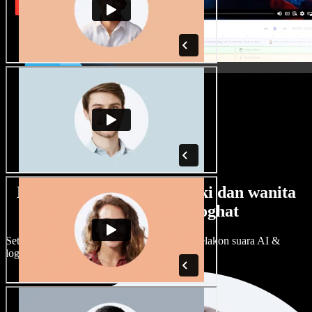
Banyak pilihan suara lelaki dan wanita
dengan pelbagai loghat
Setiap projek boleh jadi unik. Pilih ratusan pelakon suara AI &
loghat, laraskan ikut cita rasa anda.