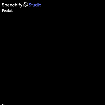
Tulis 5× lebih pantas dengan menaip menggunakan suara
Produk
Ketahui Lebih Lanjut