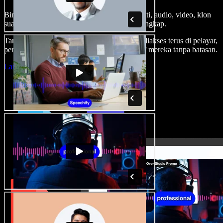
Bina suara latar, tambah imej stok tanpa royalti, audio, video, klon
suara anda, untuk projek audio video yang lengkap.
Tanpa keluk pembelajaran dan semua boleh diakses terus di pelayar,
pencipta boleh realisasikan segala idea kreatif mereka tanpa batasan.
Lancarkan Studio