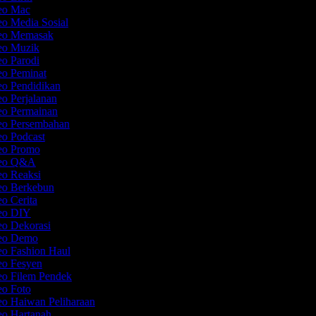
deo Mac
eo Media Sosial
deo Memasak
deo Muzik
eo Parodi
eo Peminat
eo Pendidikan
eo Perjalanan
eo Permainan
deo Persembahan
eo Podcast
deo Promo
ideo Q&A
eo Reaksi
deo Berkebun
eo Cerita
deo DIY
eo Dekorasi
deo Demo
eo Fashion Haul
eo Fesyen
eo Filem Pendek
eo Foto
eo Haiwan Peliharaan
eo Hartanah