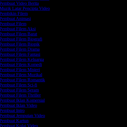
Pembuat Video Berita
Muzik Latar Pencipta Video
Pembikin Filem
Pembuat Animasi
Pembuat Filem
Pembuat Filem Aksi
Pembuat Filem Barat
Pembuat Filem Biografi
Pembuat Filem Biopik
Pembuat Filem Drama
Pembuat Filem Fantasi
Pembuat Filem Keluarga
Pembuat Filem Komedi
Pembuat Filem Misteri
Pembuat Filem Muzikal
Pembuat Filem Romantik
Pembuat Filem Sci-fi
Pembuat Filem Seram
Pembuat Filem Thriller
Pembuat Iklan Komersial
Pembuat Iklan Video
Pembuat Intro
Pembuat Jemputan Video
Pembuat Kartun
Pembuat Kolaj Video