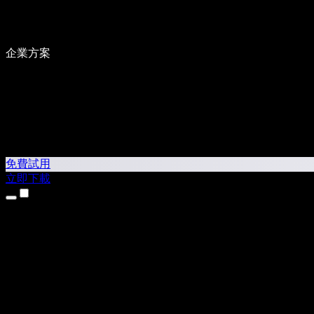
企業方案
免費試用
立即下載
產品
文字轉語音
iPhone 和 iPad App