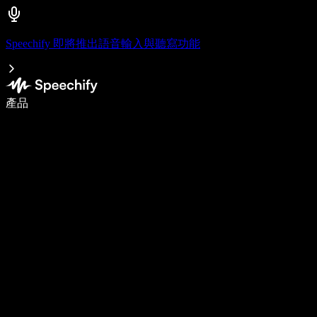
Speechify 即將推出語音輸入與聽寫功能
使用語音輸入，寫作速度提升 5 倍
產品
了解更多