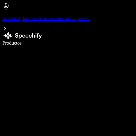
Speechify lanza la función de dictado por voz
Escribe 5× más rápido con dictado por voz
Productos
Más información