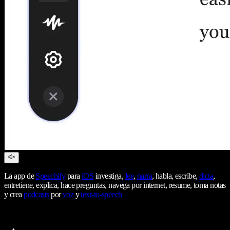
La app de
Speechify
para
iOS
investiga,
lee
,
narra
, habla, escribe,
dicta
,
entretiene, explica, hace preguntas, navega por internet, resume, toma notas
y crea
podcasts
por
voz
y
text-to-speech