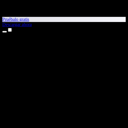
Pruébalo gratis
Descargar ahora
Productos
Texto a voz
App para iPhone y iPad
App para Android
Extensión para Chrome
Extensión para Edge
Aplicación web
App para Mac