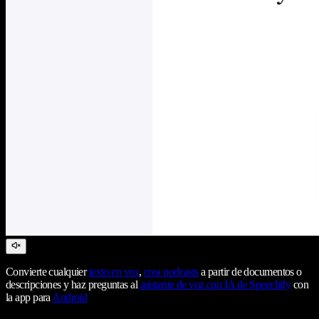
Convierte cualquier
texto en voz
,
crea podcasts
a partir de documentos o
descripciones y haz preguntas al
asistente de voz con IA de Speechify
con
la app para
Android