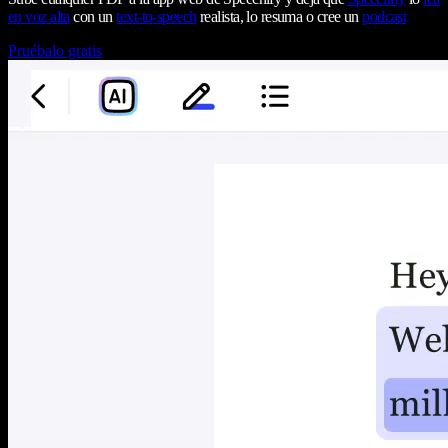
en voz alta
con un
text-to-speech
realista, lo resuma o cree un
podcast
Pruébalo gratis