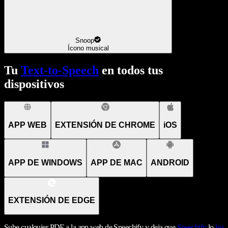
Snoop
Ícono musical
Tu
Text-to-Speech
en todos tus
dispositivos
APP WEB
EXTENSIÓN DE CHROME
iOS
APP DE WINDOWS
APP DE MAC
ANDROID
EXTENSIÓN DE EDGE
Sube cualquier PDF a la app web de Speechify y deja que
Speechify
lo
lea