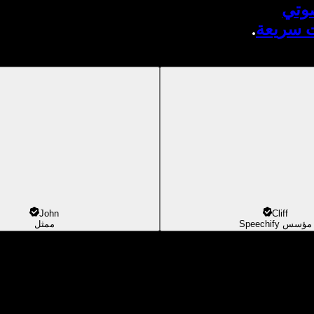
صوتي
ت سريعة
.
John
Cliff
مؤسس Speechify
ممثل