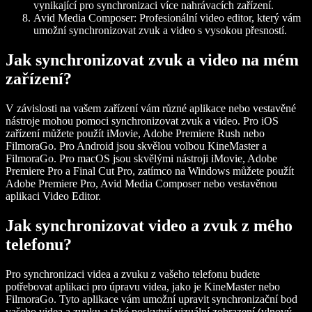
vynikající pro synchronizaci více nahrávacích zařízení.
Avid Media Composer:
Profesionální video editor, který vám
umožní synchronizovat zvuk a video s vysokou přesností.
Jak synchronizovat zvuk a video na mém
zařízení?
V závislosti na vašem zařízení vám různé aplikace nebo vestavěné
nástroje mohou pomoci synchronizovat zvuk a video. Pro iOS
zařízení můžete použít iMovie, Adobe Premiere Rush nebo
FilmoraGo. Pro Android jsou skvělou volbou KineMaster a
FilmoraGo. Pro macOS jsou skvělými nástroji iMovie, Adobe
Premiere Pro a Final Cut Pro, zatímco na Windows můžete použít
Adobe Premiere Pro, Avid Media Composer nebo vestavěnou
aplikaci Video Editor.
Jak synchronizovat video a zvuk z mého
telefonu?
Pro synchronizaci videa a zvuku z vašeho telefonu budete
potřebovat aplikaci pro úpravu videa, jako je KineMaster nebo
FilmoraGo. Tyto aplikace vám umožní upravit synchronizační bod
vašeho videa a zvuku a také poskytují vizuální zobrazení (vlnový