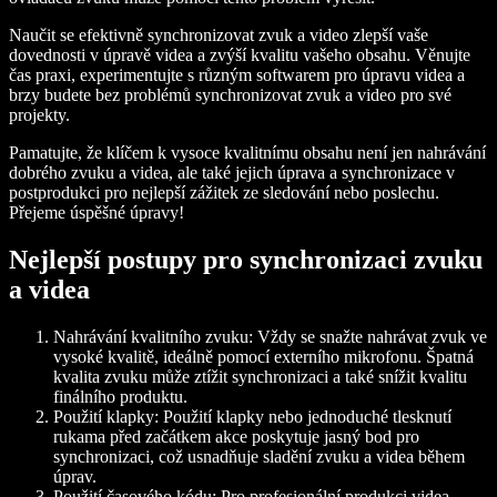
Naučit se efektivně synchronizovat zvuk a video zlepší vaše
dovednosti v úpravě videa a zvýší kvalitu vašeho obsahu. Věnujte
čas praxi, experimentujte s různým softwarem pro úpravu videa a
brzy budete bez problémů synchronizovat zvuk a video pro své
projekty.
Pamatujte, že klíčem k vysoce kvalitnímu obsahu není jen nahrávání
dobrého zvuku a videa, ale také jejich úprava a synchronizace v
postprodukci pro nejlepší zážitek ze sledování nebo poslechu.
Přejeme úspěšné úpravy!
Nejlepší postupy pro synchronizaci zvuku
a videa
Nahrávání kvalitního zvuku:
Vždy se snažte nahrávat zvuk ve
vysoké kvalitě, ideálně pomocí externího mikrofonu. Špatná
kvalita zvuku může ztížit synchronizaci a také snížit kvalitu
finálního produktu.
Použití klapky:
Použití klapky nebo jednoduché tlesknutí
rukama před začátkem akce poskytuje jasný bod pro
synchronizaci, což usnadňuje sladění zvuku a videa během
úprav.
Použití časového kódu:
Pro profesionální produkci videa