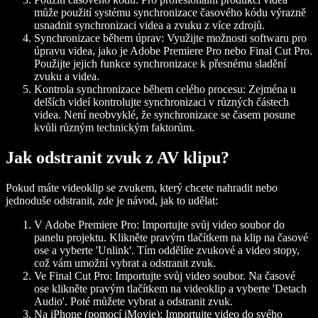
může použití systému synchronizace časového kódu výrazně
usnadnit synchronizaci videa a zvuku z více zdrojů.
Synchronizace během úprav:
Využijte možnosti softwaru pro
úpravu videa, jako je Adobe Premiere Pro nebo Final Cut Pro.
Použijte jejich funkce synchronizace k přesnému sladění
zvuku a videa.
Kontrola synchronizace během celého procesu:
Zejména u
delších videí kontrolujte synchronizaci v různých částech
videa. Není neobvyklé, že synchronizace se časem posune
kvůli různým technickým faktorům.
Jak odstranit zvuk z AV klipu?
Pokud máte videoklip se zvukem, který chcete nahradit nebo
jednoduše odstranit, zde je návod, jak to udělat:
V Adobe Premiere Pro:
Importujte svůj video soubor do
panelu projektu. Klikněte pravým tlačítkem na klip na časové
ose a vyberte 'Unlink'. Tím oddělíte zvukové a video stopy,
což vám umožní vybrat a odstranit zvuk.
Ve Final Cut Pro:
Importujte svůj video soubor. Na časové
ose klikněte pravým tlačítkem na videoklip a vyberte 'Detach
Audio'. Poté můžete vybrat a odstranit zvuk.
Na iPhone (pomocí iMovie):
Importujte video do svého