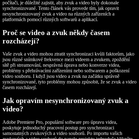
počítači, je důležité zajistit, aby zvuk a video byly dokonale
synchronizované. Tento článek vás provede tím, jak opravit
nesynchronizovaný zvuk a video na různých zařízeních a
platformách pomocí různých softwarů a aplikací.
Proč se video a zvuk někdy časem
rozcházejí?
Vaše zvuk a video mohou ztratit synchronizaci kvůli faktorům, jako
jsou různé snímkové frekvence mezi videem a zvukem, zpoždění
sítě při streamování, nesprávná úprava nebo konverze videa,
problémy s přehrávacími zařízeními nebo softwarem a poškození
video souboru. I když jsou video a zvuk na začátku správně
synchronizované, tyto problémy mohou způsobit, že se zvuk a video
časem rozcházejí.
Jak opravím nesynchronizovaný zvuk a
video?
Adobe Premiere Pro, populární software pro úpravu videa,
poskytuje jednoduchý pracovní postup pro synchronizaci
samostatných zvukových a video souborů. Po importu vašich
zvukových a video souborů do panelu projektu jednoduše klikněte