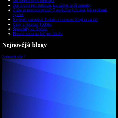
Jak zlepšit svou motivaci
Top 5 tipů pro studium, jak získat lepší známky
Cítíte se nemotivovaní? 7 osvědčených tipů, jak prolomit
cyklus
Nejlepší průvodce Todoist a recenze: Stojí to za to?
Ceny a recenze Todoist
Speechify vs. Pocket
Převod textu na řeč pro lékaře
Nejnovější blogy
Zobrazit vše