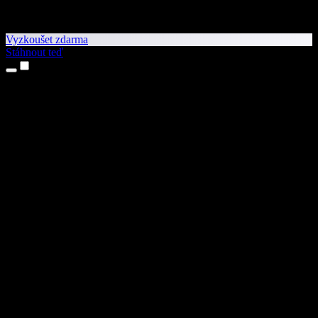
Vyzkoušet zdarma
Stáhnout teď
Produkty
Převod textu na řeč
Aplikace pro iPhone a iPad
Aplikace pro Android
Rozšíření pro Chrome
Rozšíření pro Edge
Webová aplikace
Aplikace pro Mac
Aplikace pro Windows