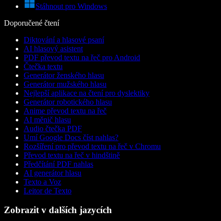
Stáhnout pro Windows
Doporučené čtení
Diktování a hlasové psaní
AI hlasový asistent
PDF převod textu na řeč pro Android
Čtečka textu
Generátor ženského hlasu
Generátor mužského hlasu
Nejlepší aplikace na čtení pro dyslektiky
Generátor robotického hlasu
Anime převod textu na řeč
AI měnič hlasu
Audio čtečka PDF
Umí Google Docs číst nahlas?
Rozšíření pro převod textu na řeč v Chromu
Převod textu na řeč v hindštině
Předčítání PDF nahlas
AI generátor hlasu
Texto a Voz
Leitor de Texto
Zobrazit v dalších jazycích