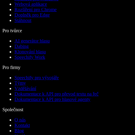
Webová aplikace
Rozšíření pro Chrome
Doplněk pro Edge
Stáhnout
Pro tvůrce
AI generátor hlasu
Dabing
Klonování hlasu
Speechify Work
Pro firmy
Speechify pro vývojáře
Týmy
Vzdělávání
Dokumentace k API pro převod textu na řeč
Dokumentace k API pro hlasové agenty
Společnost
O nás
Kontakt
Blog