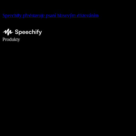
Speechify představuje psaní hlasovým diktováním
Pište 5× rychleji pomocí hlasového diktování
Produkty
Zjistit více