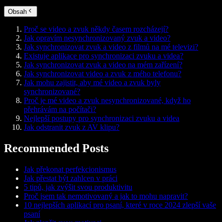
Obsah
Proč se video a zvuk někdy časem rozcházejí?
Jak opravím nesynchronizovaný zvuk a video?
Jak synchronizovat zvuk a video z filmů na mé televizi?
Existuje aplikace pro synchronizaci zvuku a videa?
Jak synchronizovat zvuk a video na mém zařízení?
Jak synchronizovat video a zvuk z mého telefonu?
Jak mohu zajistit, aby mé video a zvuk byly
synchronizované?
Proč je mé video a zvuk nesynchronizované, když ho
přehrávám na počítači?
Nejlepší postupy pro synchronizaci zvuku a videa
Jak odstranit zvuk z AV klipu?
Recommended Posts
Jak překonat perfekcionismus
Jak přestat být zahlcen v práci
5 tipů, jak zvýšit svou produktivitu
Proč jsem tak nemotivovaný a jak to mohu napravit?
10 nejlepších aplikací pro psaní, které v roce 2024 zlepší vaše
psaní