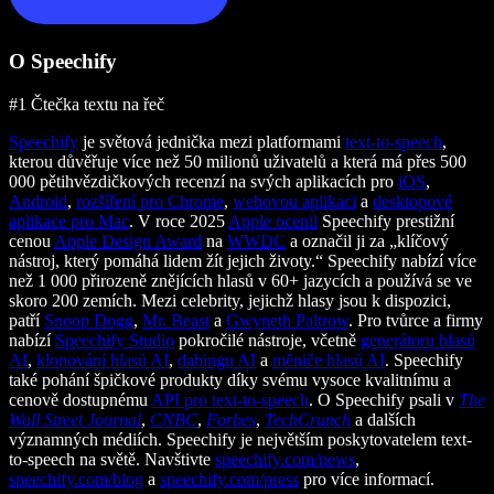
O Speechify
#1 Čtečka textu na řeč
Speechify
je světová jednička mezi platformami
text-to-speech
,
kterou důvěřuje více než 50 milionů uživatelů a která má přes 500
000 pětihvězdičkových recenzí na svých aplikacích pro
iOS
,
Android
,
rozšíření pro Chrome
,
webovou aplikaci
a
desktopové
aplikace pro Mac
. V roce 2025
Apple ocenil
Speechify prestižní
cenou
Apple Design Award
na
WWDC
a označil ji za „klíčový
nástroj, který pomáhá lidem žít jejich životy.“ Speechify nabízí více
než 1 000 přirozeně znějících hlasů v 60+ jazycích a používá se ve
skoro 200 zemích. Mezi celebrity, jejichž hlasy jsou k dispozici,
patří
Snoop Dogg
,
Mr. Beast
a
Gwyneth Paltrow
. Pro tvůrce a firmy
nabízí
Speechify Studio
pokročilé nástroje, včetně
generátoru hlasů
AI
,
klonování hlasů AI
,
dabingu AI
a
měniče hlasů AI
. Speechify
také pohání špičkové produkty díky svému vysoce kvalitnímu a
cenově dostupnému
API pro text-to-speech
. O Speechify psali v
The
Wall Street Journal
,
CNBC
,
Forbes
,
TechCrunch
a dalších
významných médiích. Speechify je největším poskytovatelem text-
to-speech na světě. Navštivte
speechify.com/news
,
speechify.com/blog
a
speechify.com/press
pro více informací.