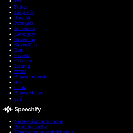
ไทย
Türkçe
Tiếng Việt
Română
Português
Български
ქართული
Slovenčina
Slovenščina
Eesti
Hrvatski
Ελληνικά
Lietuvių
עברית
Bahasa Indonesia
বাংলা
Català
Bahasa Melayu
اردو
Nastavení souborů cookie
Podmínky služby
Zásady ochrany osobních údajů