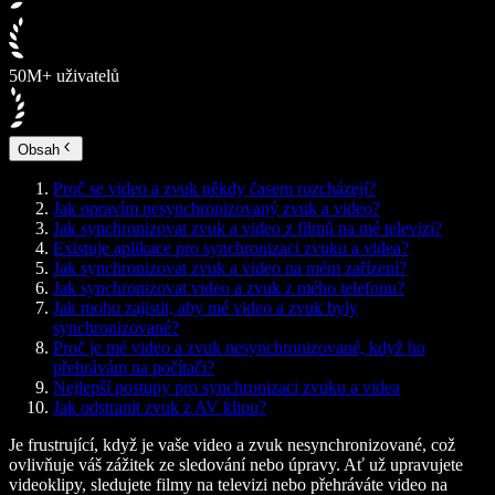
50M+ uživatelů
Obsah
Proč se video a zvuk někdy časem rozcházejí?
Jak opravím nesynchronizovaný zvuk a video?
Jak synchronizovat zvuk a video z filmů na mé televizi?
Existuje aplikace pro synchronizaci zvuku a videa?
Jak synchronizovat zvuk a video na mém zařízení?
Jak synchronizovat video a zvuk z mého telefonu?
Jak mohu zajistit, aby mé video a zvuk byly
synchronizované?
Proč je mé video a zvuk nesynchronizované, když ho
přehrávám na počítači?
Nejlepší postupy pro synchronizaci zvuku a videa
Jak odstranit zvuk z AV klipu?
Je frustrující, když je vaše video a zvuk nesynchronizované, což
ovlivňuje váš zážitek ze sledování nebo úpravy. Ať už upravujete
videoklipy, sledujete filmy na televizi nebo přehráváte video na