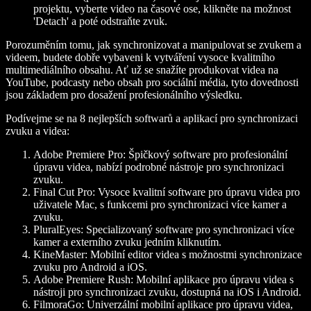
projektu, vyberte video na časové ose, klikněte na možnost
'Detach' a poté odstraňte zvuk.
Porozuměním tomu, jak synchronizovat a manipulovat se zvukem a
videem, budete dobře vybaveni k vytváření vysoce kvalitního
multimediálního obsahu. Ať už se snažíte produkovat videa na
YouTube, podcasty nebo obsah pro sociální média, tyto dovednosti
jsou základem pro dosažení profesionálního výsledku.
Podívejme se na 8 nejlepších softwarů a aplikací pro synchronizaci
zvuku a videa:
Adobe Premiere Pro:
Špičkový software pro profesionální
úpravu videa, nabízí podrobné nástroje pro synchronizaci
zvuku.
Final Cut Pro:
Vysoce kvalitní software pro úpravu videa pro
uživatele Mac, s funkcemi pro synchronizaci více kamer a
zvuku.
PluralEyes:
Specializovaný software pro synchronizaci více
kamer a externího zvuku jedním kliknutím.
KineMaster:
Mobilní editor videa s možnostmi synchronizace
zvuku pro Android a iOS.
Adobe Premiere Rush:
Mobilní aplikace pro úpravu videa s
nástroji pro synchronizaci zvuku, dostupná na iOS i Android.
FilmoraGo:
Univerzální mobilní aplikace pro úpravu videa,