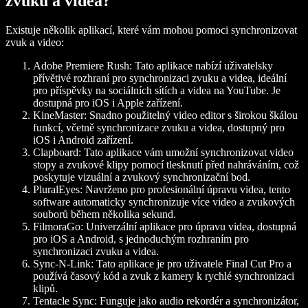
zvuku a videa?
Existuje několik aplikací, které vám mohou pomoci synchronizovat
zvuk a video:
Adobe Premiere Rush:
Tato aplikace nabízí uživatelsky
přívětivé rozhraní pro synchronizaci zvuku a videa, ideální
pro příspěvky na sociálních sítích a videa na YouTube. Je
dostupná pro iOS i Apple zařízení.
KineMaster:
Snadno použitelný video editor s širokou škálou
funkcí, včetně synchronizace zvuku a videa, dostupný pro
iOS i Android zařízení.
Clapboard:
Tato aplikace vám umožní synchronizovat video
stopy a zvukové klipy pomocí tlesknutí před nahráváním, což
poskytuje vizuální a zvukový synchronizační bod.
PluralEyes:
Navrženo pro profesionální úpravu videa, tento
software automaticky synchronizuje více video a zvukových
souborů během několika sekund.
FilmoraGo:
Univerzální aplikace pro úpravu videa, dostupná
pro iOS a Android, s jednoduchým rozhraním pro
synchronizaci zvuku a videa.
Sync-N-Link:
Tato aplikace je pro uživatele Final Cut Pro a
používá časový kód a zvuk z kamery k rychlé synchronizaci
klipů.
Tentacle Sync:
Funguje jako audio rekordér a synchronizátor,