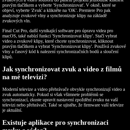
pravým tlačítkem a vyberte 'Synchronizovat'. V okně, které se
objeví, vyberte 'Zvuk' a klikněte na 'OK'. Premiere Pro pak
analyzuje zvukové vlny a synchronizuje klipy na základě
zvukových vln.
Final Cut Pro, další vynikající software pro úpravu videa pro
macOS, také nabízí funkci 'Synchronizovat klipy'. Stačí vybrat
video a zvukové klipy, které chcete synchronizovat, kliknout
pravým tlačítkem a vybrat 'Synchronizovat klipy'. Používá zvukové
vlny a časový kód k nalezení synchronizačních bodů a sloučení
klipů.
Jak synchronizovat zvuk a video z filmů
na mé televizi?
Moderní televize a video přehrávače obvykle synchronizují video a
zvuk automaticky. Pokud si však všimnete problémů se
synchronizací, zkuste upravit nastavení zpoždění zvuku na vaší
televizi nebo přehrávači. Také se ujistěte, že firmware vaší televize
je aktuální.
Existuje aplikace pro synchronizaci