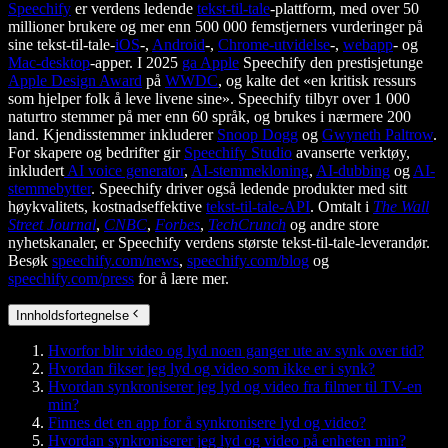
Speechify
er verdens ledende
tekst-til-tale
-plattform, med over 50
millioner brukere og mer enn 500 000 femstjerners vurderinger på
sine tekst-til-tale-
iOS
-,
Android
-,
Chrome-utvidelse
-,
webapp
- og
Mac-desktop
-apper. I 2025
ga Apple
Speechify den prestisjetunge
Apple Design Award
på
WWDC
, og kalte det «en kritisk ressurs
som hjelper folk å leve livene sine». Speechify tilbyr over 1 000
naturtro stemmer på mer enn 60 språk, og brukes i nærmere 200
land. Kjendisstemmer inkluderer
Snoop Dogg
og
Gwyneth Paltrow
.
For skapere og bedrifter gir
Speechify Studio
avanserte verktøy,
inkludert
AI voice generator
,
AI-stemmekloning
,
AI-dubbing
og
AI-
stemmebytter
. Speechify driver også ledende produkter med sitt
høykvalitets, kostnadseffektive
tekst-til-tale-API
. Omtalt i
The Wall
Street Journal
,
CNBC
,
Forbes
,
TechCrunch
og andre store
nyhetskanaler, er Speechify verdens største tekst-til-tale-leverandør.
Besøk
speechify.com/news
,
speechify.com/blog
og
speechify.com/press
for å lære mer.
Innholdsfortegnelse
Hvorfor blir video og lyd noen ganger ute av synk over tid?
Hvordan fikser jeg lyd og video som ikke er i synk?
Hvordan synkroniserer jeg lyd og video fra filmer til TV-en
min?
Finnes det en app for å synkronisere lyd og video?
Hvordan synkroniserer jeg lyd og video på enheten min?