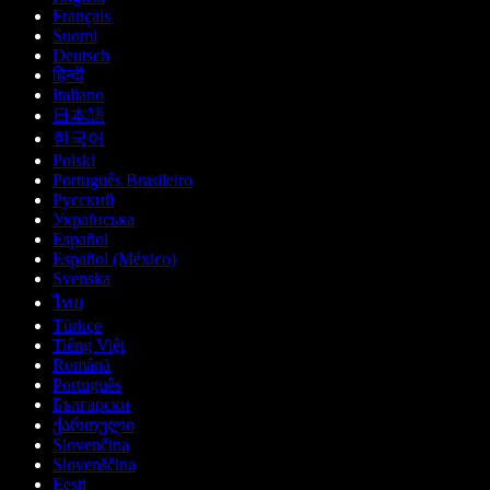
Français
Suomi
Deutsch
हिन्दी
Italiano
日本語
한국어
Polski
Português Brasileiro
Русский
Українська
Español
Español (México)
Svenska
ไทย
Türkçe
Tiếng Việt
Română
Português
Български
ქართული
Slovenčina
Slovenščina
Eesti