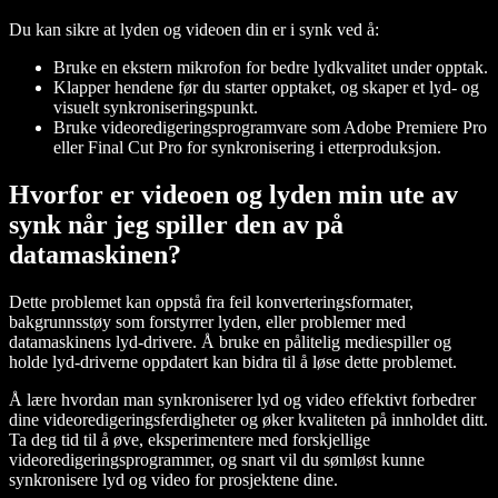
Du kan sikre at lyden og videoen din er i synk ved å:
Bruke en ekstern mikrofon for bedre lydkvalitet under opptak.
Klapper hendene før du starter opptaket, og skaper et lyd- og
visuelt synkroniseringspunkt.
Bruke videoredigeringsprogramvare som Adobe Premiere Pro
eller Final Cut Pro for synkronisering i etterproduksjon.
Hvorfor er videoen og lyden min ute av
synk når jeg spiller den av på
datamaskinen?
Dette problemet kan oppstå fra feil konverteringsformater,
bakgrunnsstøy som forstyrrer lyden, eller problemer med
datamaskinens lyd-drivere. Å bruke en pålitelig mediespiller og
holde lyd-driverne oppdatert kan bidra til å løse dette problemet.
Å lære hvordan man synkroniserer lyd og video effektivt forbedrer
dine videoredigeringsferdigheter og øker kvaliteten på innholdet ditt.
Ta deg tid til å øve, eksperimentere med forskjellige
videoredigeringsprogrammer, og snart vil du sømløst kunne
synkronisere lyd og video for prosjektene dine.