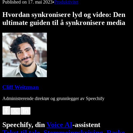
Published on
17. mai 2023
•
Produktivitet
Hvordan synkronisere lyd og video: Den
ultimate guiden til å synkronisere media
Cliff Weitzman
Administrerende direktør og grunnlegger av Speechify
Speechify, din
Voice AI
-assistent
Tekst til tale
.
Stemmeinnskriving
.
Raske