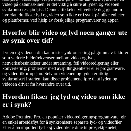
video på datamaskinen, er det viktig å sikre at lyden og videoen
synkroniseres sømløst. Denne artikkelen vil veilede deg gjennom
hvordan du fikser lyd og video som ikke er i synk på ulike enheter
og plattformer, ved hjelp av forskjellige programvarer og apper.
Hvorfor blir video og lyd noen ganger ute
av synk over tid?
Lyden og videoen din kan miste synkronisering på grunn av faktorer
som varierte bildefrekvenser mellom video og lyd,
nettverksforsinkelser under streaming, feil videoredigering eller
konvertering, problemer med avspillingsenheter eller programvare,
og videofilkorrupsjon. Selv om videoen og lyden er riktig
synkronisert i starten, kan disse problemene føre til at lyden og
videoen driver fra hverandre over tid.
Hvordan fikser jeg lyd og video som ikke
er i synk?
Adobe Premiere Pro, en populær videoredigeringsprogramvare, gir
en enkel arbeidsflyt for å synkronisere separate lyd- og videofiler.
Etter å ha importert lyd- og videofilene dine til prosjektpanelet,