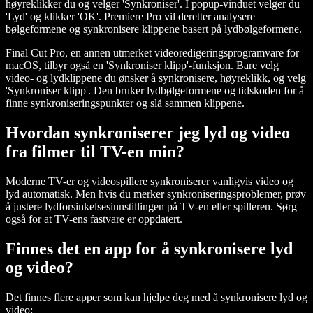
høyreklikker du og velger 'Synkroniser'. I popup-vinduet velger du
'Lyd' og klikker 'OK'. Premiere Pro vil deretter analysere
bølgeformene og synkronisere klippene basert på lydbølgeformene.
Final Cut Pro, en annen utmerket videoredigeringsprogramvare for
macOS, tilbyr også en 'Synkroniser klipp'-funksjon. Bare velg
video- og lydklippene du ønsker å synkronisere, høyreklikk, og velg
'Synkroniser klipp'. Den bruker lydbølgeformene og tidskoden for å
finne synkroniseringspunkter og slå sammen klippene.
Hvordan synkroniserer jeg lyd og video
fra filmer til TV-en min?
Moderne TV-er og videospillere synkroniserer vanligvis video og
lyd automatisk. Men hvis du merker synkroniseringsproblemer, prøv
å justere lydforsinkelsesinnstillingen på TV-en eller spilleren. Sørg
også for at TV-ens fastvare er oppdatert.
Finnes det en app for å synkronisere lyd
og video?
Det finnes flere apper som kan hjelpe deg med å synkronisere lyd og
video: