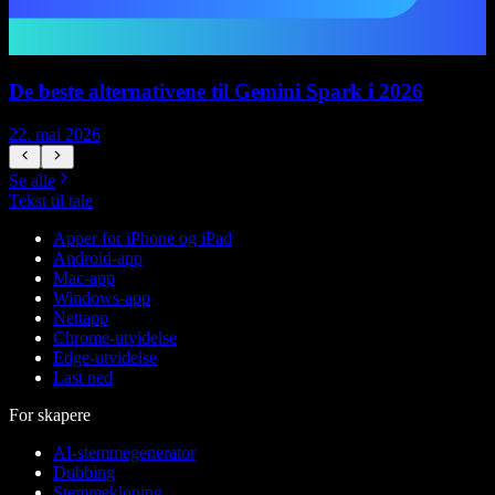
De beste alternativene til Gemini Spark i 2026
22. mai 2026
1
Se alle
Tekst til tale
Apper for iPhone og iPad
Android-app
Mac-app
Windows-app
Nettapp
Chrome-utvidelse
Edge-utvidelse
Last ned
For skapere
AI-stemmegenerator
Dubbing
Stemmekloning