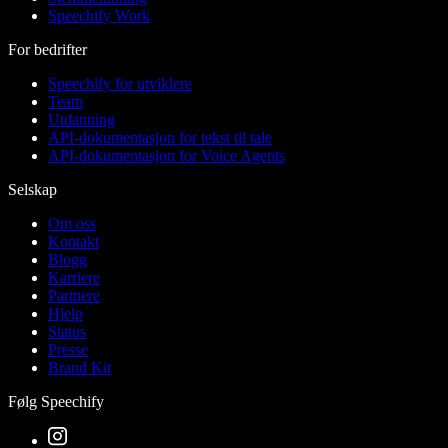
Speechify Work
For bedrifter
Speechify for utviklere
Team
Utdanning
API-dokumentasjon for tekst til tale
API-dokumentasjon for Voice Agents
Selskap
Om oss
Kontakt
Blogg
Karriere
Partnere
Hjelp
Status
Presse
Brand Kit
Følg Speechify