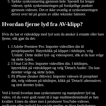
Sjekke synkronisering gjennom hele:
Spesielt for lengre
videoer, sjekk synkroniseringen på forskjellige punkter
gjennom videoen. Det er ikke uvanlig at synkroniseringen
driver over tid på grunn av ulike tekniske faktorer.
Hvordan fjerne lyd fra AV-klipp?
Hvis du har et videoklipp med lyd som du ønsker å erstatte eller bare
fjerne, slik gjør du det:
I Adobe Premiere Pro:
Importer videofilen din til
prosjektpanelet. Høyreklikk på klippet i tidslinjen, velg
'Unlink'. Dette skiller lyd- og videosporet, slik at du kan velge
og slette lyden.
I Final Cut Pro:
Importer videofilen din. I tidslinjen,
høyreklikk på videoklippet og velg 'Detach Audio'. Du kan
deretter velge og slette lyden.
På iPhone (bruker iMovie):
Importer videoen til prosjektet
ditt, velg videoen på tidslinjen, klikk på 'Detach'-alternativet,
og slett deretter lyden.
Ved å forstå hvordan man synkroniserer og manipulerer lyd og
video, vil du være godt rustet til å lage multimedieinnhold av høy
kvalitet. Enten du sikter mot å produsere YouTube-videoer,
podkaster eller innhold for sosiale medier, er disse ferdighetene