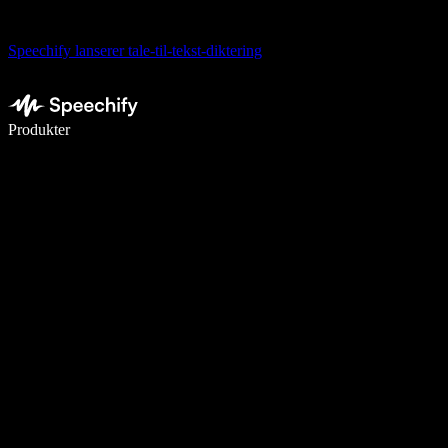
Speechify lanserer tale-til-tekst-diktering
Skriv 5× raskere med diktering
Produkter
Les mer