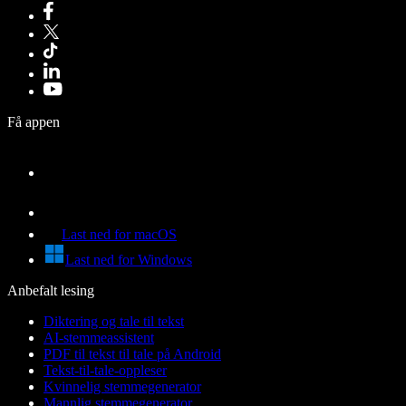
Få appen
Last ned for macOS
Last ned for Windows
Anbefalt lesing
Diktering og tale til tekst
AI-stemmeassistent
PDF til tekst til tale på Android
Tekst-til-tale-oppleser
Kvinnelig stemmegenerator
Mannlig stemmegenerator