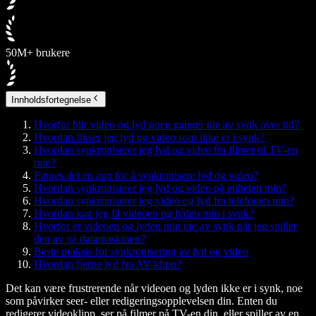
50M+ brukere
Innholdsfortegnelse
Hvorfor blir video og lyd noen ganger ute av synk over tid?
Hvordan fikser jeg lyd og video som ikke er i synk?
Hvordan synkroniserer jeg lyd og video fra filmer til TV-en
min?
Finnes det en app for å synkronisere lyd og video?
Hvordan synkroniserer jeg lyd og video på enheten min?
Hvordan synkroniserer jeg video og lyd fra telefonen min?
Hvordan kan jeg få videoen og lyden min i synk?
Hvorfor er videoen og lyden min ute av synk når jeg spiller
den av på datamaskinen?
Beste praksis for synkronisering av lyd og video
Hvordan fjerne lyd fra AV-klipp?
Det kan være frustrerende når videoen og lyden ikke er i synk, noe
som påvirker seer- eller redigeringsopplevelsen din. Enten du
redigerer videoklipp, ser på filmer på TV-en din, eller spiller av en