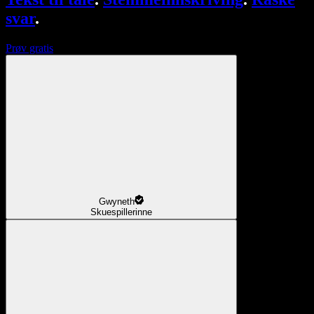
svar
.
Prøv gratis
Gwyneth
Skuespillerinne