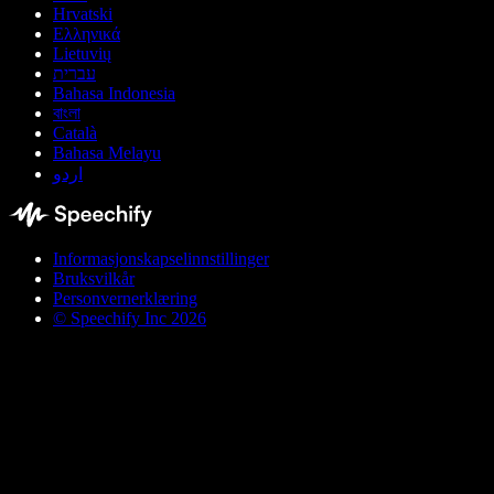
Hrvatski
Ελληνικά
Lietuvių
עברית
Bahasa Indonesia
বাংলা
Català
Bahasa Melayu
اردو
Informasjonskapselinnstillinger
Bruksvilkår
Personvernerklæring
© Speechify Inc 2026