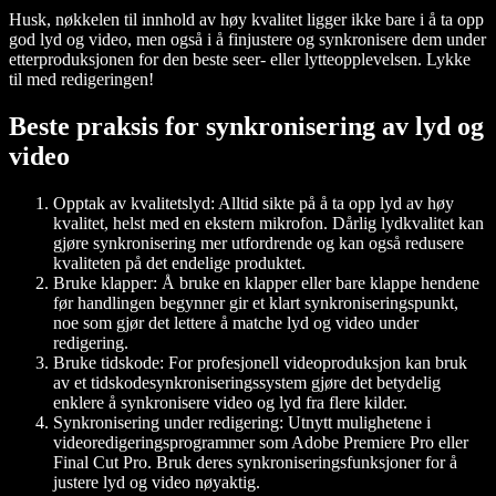
Husk, nøkkelen til innhold av høy kvalitet ligger ikke bare i å ta opp
god lyd og video, men også i å finjustere og synkronisere dem under
etterproduksjonen for den beste seer- eller lytteopplevelsen. Lykke
til med redigeringen!
Beste praksis for synkronisering av lyd og
video
Opptak av kvalitetslyd:
Alltid sikte på å ta opp lyd av høy
kvalitet, helst med en ekstern mikrofon. Dårlig lydkvalitet kan
gjøre synkronisering mer utfordrende og kan også redusere
kvaliteten på det endelige produktet.
Bruke klapper:
Å bruke en klapper eller bare klappe hendene
før handlingen begynner gir et klart synkroniseringspunkt,
noe som gjør det lettere å matche lyd og video under
redigering.
Bruke tidskode:
For profesjonell videoproduksjon kan bruk
av et tidskodesynkroniseringssystem gjøre det betydelig
enklere å synkronisere video og lyd fra flere kilder.
Synkronisering under redigering:
Utnytt mulighetene i
videoredigeringsprogrammer som Adobe Premiere Pro eller
Final Cut Pro. Bruk deres synkroniseringsfunksjoner for å
justere lyd og video nøyaktig.