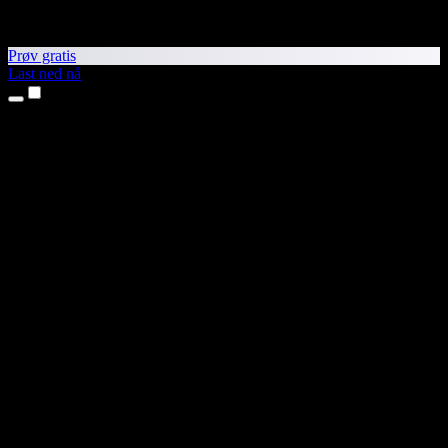
Prøv gratis
Last ned nå
Produkter
Tekst til tale
iPhone- og iPad-apper
Android-app
Chrome-utvidelse
Edge-utvidelse
Nettapp
Mac-app
Windows-app