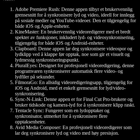
Adobe Premiere Rush:
Denne appen tilbyr et brukervennlig
grensesnitt for å synkronisere lyd og video, ideell for innlegg
på sosiale medier og YouTube-videoer. Den er tilgjengelig for
både iOS og Apple-enheter.
KineMaster:
En brukervennlig videoredigerer med et bredt
spekter av funksjoner, inkludert lyd- og videosynkronisering,
tilgjengelig for både iOS og Android-enheter.
Clapboard:
Denne appen lar deg synkronisere videospor og
lydklipp ved å klappe før opptak, noe som gir et visuelt og
lydmessig synkroniseringspunkt.
PluralEyes:
Designet for profesjonell videoredigering, denne
programvaren synkroniserer automatisk flere video- og
lydfiler på sekunder.
FilmoraGo:
En allsidig videoredigeringsapp, tilgjengelig for
iOS og Android, med et enkelt grensesnitt for lyd/video-
synkronisering.
Sync-N-Link:
Denne appen er for Final Cut Pro-brukere og
bruker tidskode og kamera-lyd for å synkronisere klipp raskt.
Tentacle Sync:
Fungerer som en lydopptaker og
synkronisator, utmerket for å synkronisere flere
opptaksenheter.
Avid Media Composer:
En profesjonell videoredigerer som
lar deg synkronisere lyd og video med høy presisjon.