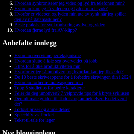
Hvordan synkroniserer jeg video og lyd fra telefonen min?
Hvordan kan jeg få videoen og lyden min i synk?
Hvorfor er videoen og lyden min ute av synk når jeg spiller
den av på datamaskinen?
Beste praksis for synkronisering av lyd og video
Hvordan fjerne lyd fra AV-klipp?
Anbefalte innlegg
Hvordan overvinne perfeksjonisme
Hvordan slutte å føle seg overveldet på jobb
5 tips for å øke produktiviteten min
Hvorfor er jeg så umotivert, og hvordan kan jeg fikse det?
De 10 beste skriveappene for å forbedre skrivingen din i 2024
Hvordan forbedre motivasjonen min
Topp 5 studietips for bedre karakterer
Føler du deg umotivert? 7 velprøvde tips for å bryte syklusen
Den ultimate guiden til Todoist og anmeldelser: Er det verdt
det?
Todoist priser og anmeldelser
Speechify vs. Pocket
Tekst-til-tale for leger
Nye blogginnlegg