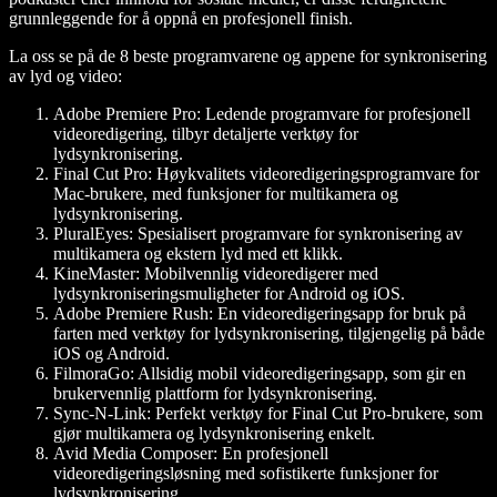
grunnleggende for å oppnå en profesjonell finish.
La oss se på de 8 beste programvarene og appene for synkronisering
av lyd og video:
Adobe Premiere Pro:
Ledende programvare for profesjonell
videoredigering, tilbyr detaljerte verktøy for
lydsynkronisering.
Final Cut Pro:
Høykvalitets videoredigeringsprogramvare for
Mac-brukere, med funksjoner for multikamera og
lydsynkronisering.
PluralEyes:
Spesialisert programvare for synkronisering av
multikamera og ekstern lyd med ett klikk.
KineMaster:
Mobilvennlig videoredigerer med
lydsynkroniseringsmuligheter for Android og iOS.
Adobe Premiere Rush:
En videoredigeringsapp for bruk på
farten med verktøy for lydsynkronisering, tilgjengelig på både
iOS og Android.
FilmoraGo:
Allsidig mobil videoredigeringsapp, som gir en
brukervennlig plattform for lydsynkronisering.
Sync-N-Link:
Perfekt verktøy for Final Cut Pro-brukere, som
gjør multikamera og lydsynkronisering enkelt.
Avid Media Composer:
En profesjonell
videoredigeringsløsning med sofistikerte funksjoner for
lydsynkronisering.