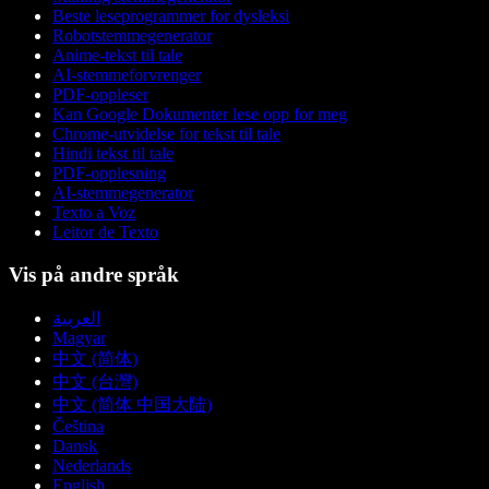
Beste leseprogrammer for dysleksi
Robotstemmegenerator
Anime-tekst til tale
AI-stemmeforvrenger
PDF-oppleser
Kan Google Dokumenter lese opp for meg
Chrome-utvidelse for tekst til tale
Hindi tekst til tale
PDF-opplesning
AI-stemmegenerator
Texto a Voz
Leitor de Texto
Vis på andre språk
العربية
Magyar
中文 (简体)
中文 (台灣)
中文 (简体 中国大陆)
Čeština
Dansk
Nederlands
English