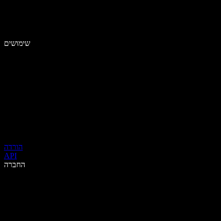
שימושים
הורדה
API
החברה