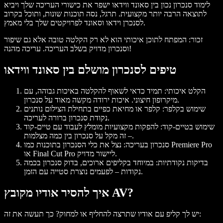
לימוד סנכרון נכון בין סאונד ווידאו ישפר את כישורי העריכה שלך ויביא
לתוצאה הרבה יותר מקצועית. תרגל, נסה תוכנות שונות, ותוכל בקרוב
לסנכרן וידאו וסאונד לפרויקטים שלך בלי מאמץ.
זכור: המפתח לתוכן איכותי הוא לא רק הקלטה טובה אלא גם שיפור
וסנכרון מדויק בשלב העריכה. עריכה מהנה!
טיפים לסנכרון מושלם בין סאונד ווידאו
הקלט איכותי:
תמיד כדאי לשאוף להקלטה באיכות גבוהה, עם
מיקרופון חיצוני. איכות ירודה מקשה מאוד על סנכרון.
שימוש בקלפר:
קלפר או מחיאת כפיים בתחילת הצילום נותנים
נקודת סנכרון ברורה לעריכה.
שימוש בטיים-קוד:
להפקות מקצועיות מומלץ לעבוד עם טיים-קוד
– זה מקל על סנכרון בין כמה מצלמות.
סנכרון בעריכה:
נצל את כלי הסנכרון בתוכנות כמו Premiere Pro
או Final Cut Pro ליישור מדויק.
בדיקות נקודתיות:
במיוחד בקליפים ארוכים, בדוק סנכרון בכמה
נקודות – לפעמים נוצרת סטייה עם הזמן.
איך להסיר אודיו מקובץ AV?
יש לך קליפ עם אודיו שתרצה להחליף או למחוק? כך תעשה את זה: