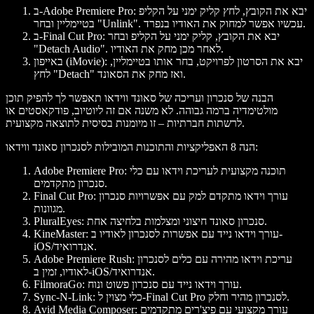
יבא את הקובץ, לחץ קליק ימני על הקליפ
ב-Adobe Premiere Pro:
בטיימליין ובחר "Unlink". עכשיו אפשר למחוק את האודיו בנפרד.
יבא את הקובץ, קליק ימני על הקליפ ובחר
ב-Final Cut Pro:
"Detach Audio". לאחר מכן מחק את האודיו.
יבא את הסרטון לפרויקט, בחר אותו בטיימליין,
באייפון (iMovie):
לחץ "Detach" ואז מחק את הסאונד.
הבנה של סנכרון ועריכה של סאונד ווידאו תאפשר לך להפיק תוכן
מולטימדיה ברמה גבוהה. לא משנה אם זה ליוטיוב, פודקאסטים או
לרשתות חברתיות – זו מיומנות בסיסית לתוצאה מקצועית.
הנה 8 האפליקציות והתוכנות המובילות לסנכרון סאונד ווידאו:
תוכנה מקצועית לעריכת וידאו עם כלי
Adobe Premiere Pro:
סנכרון מתקדמים.
עורך וידאו מתקדם למק עם אפשרויות סנכרון
Final Cut Pro:
מגוונות.
סנכרון סאונד חיצוני ומצלמות בלחיצה אחת.
PluralEyes:
עורך וידאו נייד עם אפשרות לסנכרון לאודיו ב-
KineMaster:
iOS/אנדרואיד.
עריכת וידאו מהירה עם כלים לסנכרון
Adobe Premiere Rush:
לאודיו, זמין ב-iOS/אנדרואיד.
עורך וידאו נייד עם סנכרון פשוט ונוח.
FilmoraGo:
כלי מצוין ל-Final Cut Pro לסנכרון מהיר וחלק.
Sync-N-Link:
עורך מקצועי עם פיצ'רים מתקדמים
Avid Media Composer: