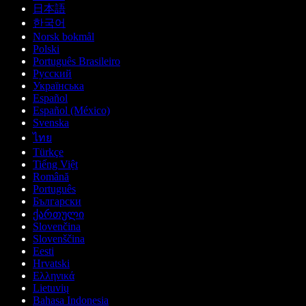
日本語
한국어
Norsk bokmål
Polski
Português Brasileiro
Русский
Українська
Español
Español (México)
Svenska
ไทย
Türkçe
Tiếng Việt
Română
Português
Български
ქართული
Slovenčina
Slovenščina
Eesti
Hrvatski
Ελληνικά
Lietuvių
Bahasa Indonesia