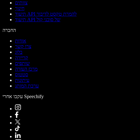
צוותים
חינוך
תיעוד API להמרת טקסט לדיבור
תיעוד API של סוכני קול
החברה
אודות
צרו קשר
בלוג
קריירה
שותפים
מרכז העזרה
סטטוס
עיתונות
ערכת המותג
עקבו אחרי Speechify