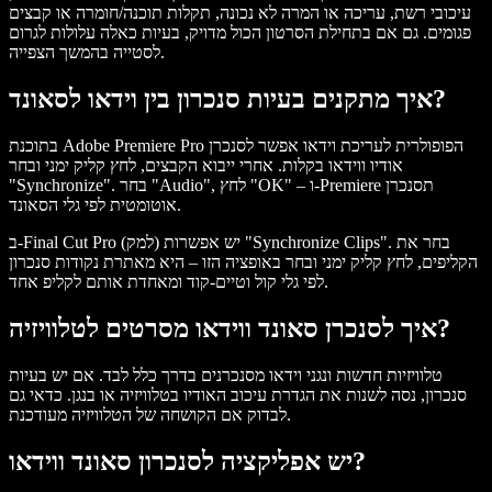
עיכובי רשת, עריכה או המרה לא נכונה, תקלות תוכנה/חומרה או קבצים
פגומים. גם אם בתחילת הסרטון הכול מדויק, בעיות כאלה עלולות לגרום
לסטייה בהמשך הצפייה.
איך מתקנים בעיות סנכרון בין וידאו לסאונד?
בתוכנת Adobe Premiere Pro הפופולרית לעריכת וידאו אפשר לסנכרן
אודיו ווידאו בקלות. אחרי ייבוא הקבצים, לחץ קליק ימני ובחר
"Synchronize". בחר "Audio", לחץ "OK" – ו-Premiere תסנכרן
אוטומטית לפי גלי הסאונד.
ב-Final Cut Pro (למק) יש אפשרות "Synchronize Clips". בחר את
הקליפים, לחץ קליק ימני ובחר באופציה הזו – היא מאתרת נקודות סנכרון
לפי גלי קול וטיים-קוד ומאחדת אותם לקליפ אחד.
איך לסנכרן סאונד ווידאו מסרטים לטלוויזיה?
טלוויזיות חדשות ונגני וידאו מסנכרנים בדרך כלל לבד. אם יש בעיות
סנכרון, נסה לשנות את הגדרת עיכוב האודיו בטלוויזיה או בנגן. כדאי גם
לבדוק אם הקושחה של הטלוויזיה מעודכנת.
יש אפליקציה לסנכרון סאונד ווידאו?