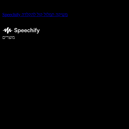
Speechify משיקה תמלול קול להקלדה
לכתוב פי 5 מהר יותר עם הכתבה קולית
מוצרים
למידע נוסף