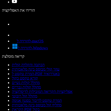
הורידו את האפליקציה
להורדה ל-macOS
להורדה ל-Windows
קריאה מומלצת
הכתבה והקלדה קולית
עוזר קולי מבוסס בינה מלאכותית
המרת טקסט ל-PDF באנדרואיד
קורא טקסט בקול
מחולל קולות נשיים
מחולל קולות גבריים
אפליקציות הקריאה המובילות לדיסלקציה
מחולל קול רובוטי
המרת טקסט לדיבור בסגנון אנימה
מחליף קול מבוסס בינה מלאכותית
הקראת PDF בקול