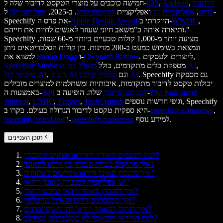
הרחבת
,
Android
,
iOS
חמישה כוכבים על מוצרי הטקסט לדיבור שלה ל-
כרום
,
אפליקציית ווב
ואפליקציית
דסקטופ למק
. ב-2025,
אפל העניקה
ל-
,
WWDC
היוקרתי ב-
Apple Design Award
Speechify את פרס ה-
ותיארה אותה כ"משאב חיוני שעוזר לאנשים לחיות את חייהם."
Speechify מציעה יותר מ-1,000 קולות טבעיים ביותר מ-60 שפות,
ונמצאת בשימוש כמעט ב-200 מדינות. בין קולות הסלבריטאים ניתן
. ליוצרים ולעסקים,
Gwyneth Paltrow
ו-
Snoop Dogg
למצוא את
,
מחולל קולות AI
מספקת כלים מתקדמים, כולל
Speechify Studio
. Speechify גם מספקת
מחליף קולות AI
וגם
דיבוב AI
,
שיבוטי קול AI
יכולות טקסט לדיבור מתקדמות, איכותיות ומשתלמות למוצרים מובילים
The Wall Street
שלה. הופיעה ב-
API לטקסט לדיבור
באמצעות ה-
וגופי חדשות נוספים, Speechify
TechCrunch
,
Forbes
,
CNBC
,
Journal
,
speechify.com/news
היא ספקית טקסט לדיבור הגדולה בעולם. בקרו ב-
למידע נוסף.
speechify.com/press
ו-
speechify.com/blog
תוכן העניינים
למה לפעמים האודיו והווידאו יוצאים מסנכרון?
איך מתקנים בעיות סנכרון בין וידאו לסאונד?
איך לסנכרן סאונד ווידאו מסרטים לטלוויזיה?
יש אפליקציה לסנכרון סאונד ווידאו?
איך לסנכרן סאונד ווידאו במכשיר שלי?
איך מסנכרנים וידאו וסאונד מהטלפון?
איך לגרום לסאונד ווידאו להיות מסונכרנים?
למה הווידאו והסאונד לא מסונכרנים במחשב?