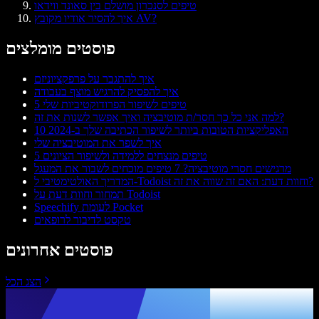
טיפים לסנכרון מושלם בין סאונד ווידאו
איך להסיר אודיו מקובץ AV?
פוסטים מומלצים
איך להתגבר על פרפקציוניזם
איך להפסיק להרגיש מוצף בעבודה
5 טיפים לשיפור הפרודוקטיביות שלי
למה אני כל כך חסר/ת מוטיבציה ואיך אפשר לשנות את זה?
10 האפליקציות הטובות ביותר לשיפור הכתיבה שלך ב-2024
איך לשפר את המוטיבציה שלי
5 טיפים מנצחים ללמידה ולשיפור הציונים
מרגישים חסרי מוטיבציה? 7 טיפים מוכחים לשבור את המעגל
המדריך האולטימטיבי ל-Todoist וחוות דעת: האם זה שווה את זה?
תמחור וחוות דעת על Todoist
Speechify לעומת Pocket
טקסט לדיבור לרופאים
פוסטים אחרונים
הצג הכל