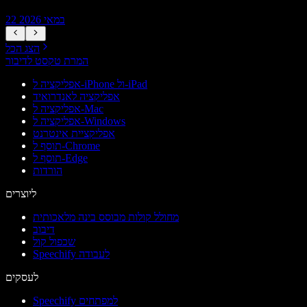
22 במאי 2026
הצג הכל
המרת טקסט לדיבור
אפליקציה ל-iPhone ול-iPad
אפליקציה לאנדרואיד
אפליקציה ל-Mac
אפליקציה ל-Windows
אפליקציית אינטרנט
תוסף ל-Chrome
תוסף ל-Edge
הורדות
ליוצרים
מחולל קולות מבוסס בינה מלאכותית
דיבוב
שכפול קול
Speechify לעבודה
לעסקים
Speechify למפתחים