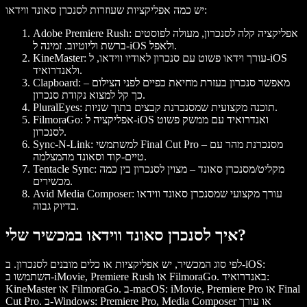
יש כמה אפליקציות שעוזרות לסנכרן סאונד ווידאו:
אפליקציה קלה לסנכרון, מעולה לפוסטים
Adobe Premiere Rush:
ברשת וליוטיוב. זמינה ל-iOS ולאפל.
עורך וידאו פשוט עם סנכרון לאודיו ווידאו, ל-iOS
KineMaster:
ולאנדרואיד.
מאפשר סנכרון בעזרת מחיאת כפיים לפני הצילום –
Clapboard:
כך קל למצוא נקודת סנכרון.
תוכנה מקצועית שמסנכרנת קבצים בתוך שניות.
PluralEyes:
אפליקציה ל-iOS ואנדרואיד עם ממשק פשוט
FilmoraGo:
לסנכרון.
למשתמשי Final Cut Pro – מסנכרנת מהר עם
Sync-N-Link:
טיים-קוד וסאונד מהמצלמה.
מקליט/מסנכרן סאונד – מצוין לסנכרון בין כמה
Tentacle Sync:
מכשירים.
עורך מקצועי שמסנכרן סאונד ווידאו
Avid Media Composer:
בדיוק גבוה.
איך לסנכרן סאונד ווידאו במכשיר שלי?
לפי סוג המכשיר, יש אפליקציות או כלים מובנים לסנכרון. ב-iOS:
השתמשו ב-iMovie, Premiere Rush או FilmoraGo. באנדרואיד:
KineMaster או FilmoraGo. ב-macOS: iMovie, Premiere Pro או Final
Cut Pro. ב-Windows: Premiere Pro, Media Composer או עורך