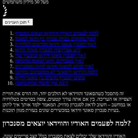
מעל 50 מיליון משתמשים
תוכן העניינים
למה לפעמים האודיו והווידאו יוצאים מסנכרון?
איך מתקנים בעיות סנכרון בין וידאו לסאונד?
איך לסנכרן סאונד ווידאו מסרטים לטלוויזיה?
יש אפליקציה לסנכרון סאונד ווידאו?
איך לסנכרן סאונד ווידאו במכשיר שלי?
איך מסנכרנים וידאו וסאונד מהטלפון?
איך לגרום לסאונד ווידאו להיות מסונכרנים?
למה הווידאו והסאונד לא מסונכרנים במחשב?
טיפים לסנכרון מושלם בין סאונד ווידאו
איך להסיר אודיו מקובץ AV?
זה מתסכל כשהסאונד והווידאו לא הולכים יחד, וזה הורס את חוויית
הצפייה או העריכה. בין אם אתה עורך קטעים, צופה בסרטים בטלוויזיה
או במחשב – חשוב לדאוג לסנכרון מדויק. המאמר ילמד אותך איך לתקן
בעיות סנכרון סאונד ווידאו במכשירים שונים בעזרת מגוון תוכנות.
למה לפעמים האודיו והווידאו יוצאים מסנכרון?
האודיו והווידאו שלך יכולים לצאת מסנכרון בגלל קצב פריימים שונה,