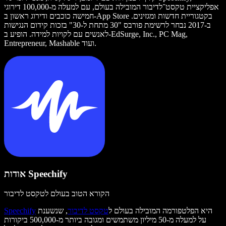
אפליקציית טקסט־לדיבור המובילה בעולם, עם למעלה מ-100,000 דירוגי
חמישה כוכבים ודירוג ראשון ב-App Store בקטגוריית חדשות ומגזינים.
ב-2017 נבחר לרשימת פורבס "30 מתחת ל-30" בזכות קידום הנגישות
לאנשים עם לקויות למידה. הופיע ב-EdSurge, Inc., PC Mag,
Entrepreneur, Mashable ועוד.
אודות Speechify
הקורא הטוב בעולם לטקסט לדיבור
היא הפלטפורמה המובילה בעולם ל
טקסט לדיבור
, שנשענת
Speechify
על למעלה מ-50 מיליון משתמשים ומגובה ביותר מ-500,000 ביקורות