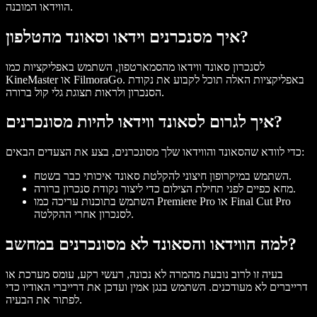
הווידאו המובנה.
איך מסנכרנים וידאו וסאונד מהטלפון?
לסנכרון סאונד ווידאו מהסמארטפון, השתמש באפליקציות כמו
KineMaster או FilmoraGo. באפליקציות האלה תוכל לקבוע את נקודת
הסנכרון ולראות תצוגת גלי קול ברורה.
איך לגרום לסאונד ווידאו להיות מסונכרנים?
כדי לוודא שהסאונד והווידאו שלך מסונכרנים, בצע את הצעדים הבאים:
השתמש במיקרופון חיצוני להקלטת סאונד איכותי כבר בשטח.
מחא כפיים לפני תחילת הצילום כדי ליצור נקודת סנכרון ברורה.
השתמש בתוכנות עריכה כמו Premiere Pro או Final Cut Pro
לסנכרון אחרי ההקלטה.
למה הווידאו והסאונד לא מסונכרנים במחשב?
בעיה זו לרוב נובעת מהמרה לא נכונה, רעשי רקע, עומס מערכת או
דרייברים לא מעודכנים. השתמש בנגן אמין ועדכן את דרייברי האודיו כדי
לפתור את הבעיה.