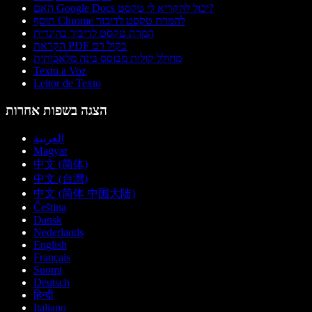
האם Google Docs יכול להקריא לי טקסט?
תוסף Chrome להמרת טקסט לדיבור
המרת טקסט לדיבור בהינדית
הקראת PDF בקול רם
מחולל קולות מבוסס בינה מלאכותית
Texto a Voz
Leitor de Texto
הצגה בשפות אחרות
العربية
Magyar
中文 (简体)
中文 (台灣)
中文 (简体 中国大陆)
Čeština
Dansk
Nederlands
English
Français
Suomi
Deutsch
हिन्दी
Italiano