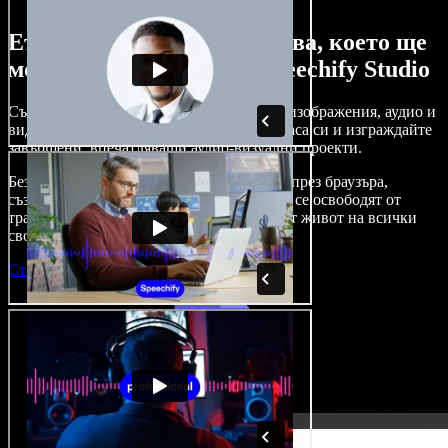
Ето само малка част от това, което ще
можете да правите със Speechify Studio
Създавайте дублажи, добавяйте стокови изображения, аудио и
видео без авторски права, клонирайте гласа си и изграждайте
завършени, впечатляващи аудио-визуални проекти.
Без крива на обучение и с достъп изцяло през браузъра,
създателите на съдържание вече могат да се освободят от
традиционните ограничения и да вдъхнат живот на всички
свои креативни идеи.
Стартирай Studio