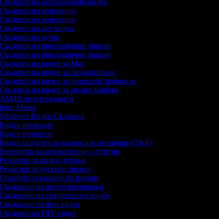
Създател на автомобилни видеа
Създател на анимации
Създател на анимации
Създател на арт видеа
Създател на аутро
Създател на биографични филми
Създател на биографични филми
Създател на видеа за Mac
Създател на видеа за бюджетиране
Създател на видеа за домашни любимци
Създател на видеа за модни haulове
ASMR видео създател
Intro Maker
Windows Видео Създател
Видео преводач
Видео редактор
Видео създател за въпроси и отговори (Q&A)
Генератор за автоматични субтитри
Редактор за видео дублаж
Редактор за уестърн филми
Семейно създаване на филми
Създаване на видео препоръки
Създаване на градинарски видеа
Създаване на фен видеа
Създател на DIY видеа