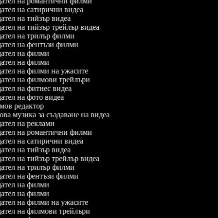
ател на романтични филми
ател на сатирични видеа
ател на тийзър видеа
ател на тийзър трейлър видеа
ател на трилър филми
ател на фентъзи филми
ател на филми
ател на филми
ател на филми на ужасите
ател на филмови трейлъри
ател на фитнес видеа
ател на фото видеа
ов редактор
ва музика за създаване на видеа
ател на реклами
ател на романтични филми
ател на сатирични видеа
ател на тийзър видеа
ател на тийзър трейлър видеа
ател на трилър филми
ател на фентъзи филми
ател на филми
ател на филми
ател на филми на ужасите
ател на филмови трейлъри