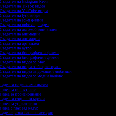
Създател на Instagram Reels
Създател на TikTok видеа
Създател на YouTube видеа
Създател на lyric видеа
Създател на sci-fi филми
Създател на unboxing видеа
Създател на автомобилни видеа
Създател на анимации
Създател на анимации
Създател на арт видеа
Създател на аутро
Създател на биографични филми
Създател на биографични филми
Създател на видеа за Mac
Създател на видеа за бюджетиране
Създател на видеа за домашни любимци
Създател на видеа за модни haulове
а видеа за недвижими имоти
 видеа за почистване
а видеа за произношение
 видеа за социални мрежи
 видеа за упражнения
 видеа с глас зад кадър
 видеа с разказване на истории