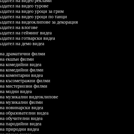
здател на видео реклами
здател на видео турове
здател на видео уроци за грим
здател на видео уроци по танци
здател на видеоклипове за декорация
здател на влогове
здател на гейминг видеа
здател на готварски видеа
здател на демо видеа
л на драматични филми
л на екшън филми
л на комедийни видеа
л на комедийни филми
л на коментарни видеа
л на късометражни филми
л на мистериозни филми
л на модни видеа
л на музикални видеоклипове
л на музикални филми
л на новинарски видеа
 на образователни видеа
л на обучителни видеа
л на пародийни видеа
л на природни видеа