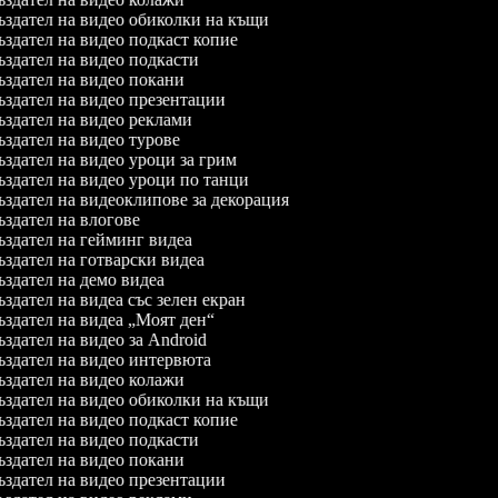
здател на видео обиколки на къщи
здател на видео подкаст копие
здател на видео подкасти
здател на видео покани
здател на видео презентации
здател на видео реклами
здател на видео турове
здател на видео уроци за грим
здател на видео уроци по танци
здател на видеоклипове за декорация
здател на влогове
здател на гейминг видеа
здател на готварски видеа
здател на демо видеа
здател на видеа със зелен екран
здател на видеа „Моят ден“
здател на видео за Android
здател на видео интервюта
здател на видео колажи
здател на видео обиколки на къщи
здател на видео подкаст копие
здател на видео подкасти
здател на видео покани
здател на видео презентации