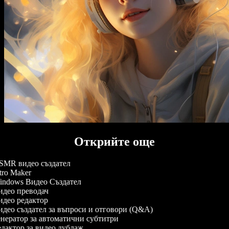
Открийте още
MR видео създател
tro Maker
ndows Видео Създател
део преводач
део редактор
део създател за въпроси и отговори (Q&A)
нератор за автоматични субтитри
дактор за видео дублаж