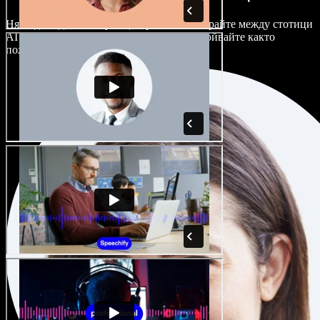
Няма два еднакво звучащи проекта. Избирайте между стотици
AI гласови актьори и акценти и ги настройвайте както
пожелаете.