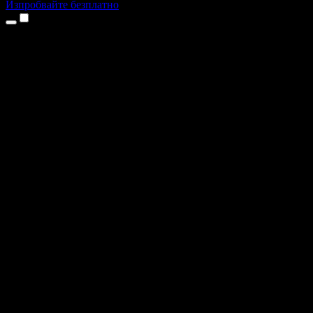
Изпробвайте безплатно
Продукти
Текст в реч
Приложения за iPhone и iPad
Приложение за Android
Разширение за Chrome
Разширение за Edge
Уеб приложение
Приложение за Mac
Приложение за Windows
AI генератор на глас
Гласов запис
Дублаж