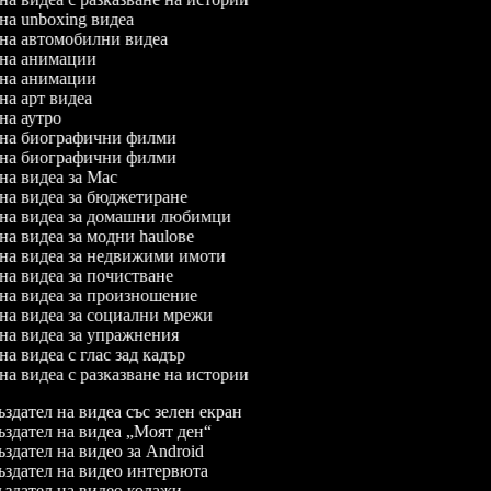
 на unboxing видеа
л на автомобилни видеа
л на анимации
л на анимации
 на арт видеа
 на аутро
л на биографични филми
л на биографични филми
 на видеа за Mac
 на видеа за бюджетиране
л на видеа за домашни любимци
 на видеа за модни haulове
л на видеа за недвижими имоти
 на видеа за почистване
л на видеа за произношение
л на видеа за социални мрежи
 на видеа за упражнения
 на видеа с глас зад кадър
 на видеа с разказване на истории
здател на видеа със зелен екран
здател на видеа „Моят ден“
здател на видео за Android
здател на видео интервюта
здател на видео колажи