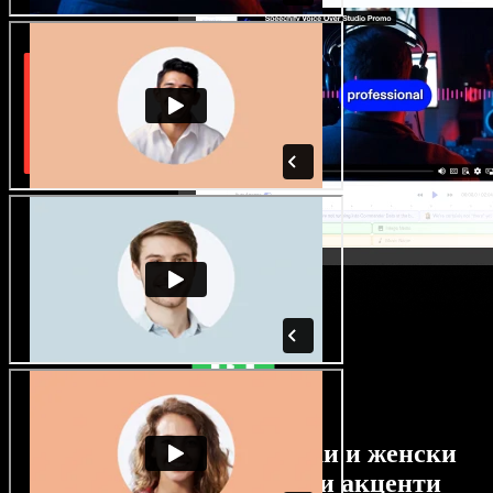
Огромен избор от мъжки и женски
гласове с най-различни акценти