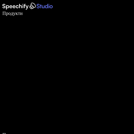
Пишете 5× по-бързо с гласово въвеждане
Продукти
Научете повече