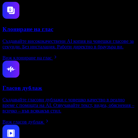
Клониране на глас
Създавайте висококачествени AI копия на човешки гласове за
секунди. Без инсталация. Работи директно в браузъра ви.
Виж клониране на глас
Гласов дублаж
Създавайте гласови дублажи с човешко качество в реално
време с помощта на AI. Озвучавайте текст, видеа, обяснения –
всичко – във всякакъв стил.
Виж гласов дублаж