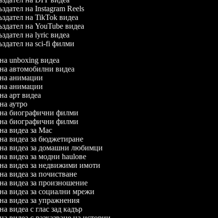
здател на Instagram Reels
здател на TikTok видеа
здател на YouTube видеа
здател на lyric видеа
здател на sci-fi филми
 на unboxing видеа
л на автомобилни видеа
л на анимации
л на анимации
 на арт видеа
 на аутро
л на биографични филми
л на биографични филми
 на видеа за Mac
 на видеа за бюджетиране
л на видеа за домашни любимци
 на видеа за модни haulове
л на видеа за недвижими имоти
 на видеа за почистване
л на видеа за произношение
л на видеа за социални мрежи
 на видеа за упражнения
 на видеа с глас зад кадър
 на видеа с разказване на истории