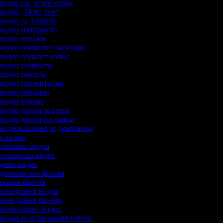
 видеа със зелен екран
 видеа „Моят ден“
 видео за Android
а видео интервюта
а видео колажи
а видео обиколки на къщи
 видео подкаст копие
 видео подкасти
а видео покани
а видео презентации
а видео реклами
 видео турове
 видео уроци за грим
 видео уроци по танци
 видеоклипове за декорация
 влогове
а гейминг видеа
 готварски видеа
 демо видеа
а драматични филми
а екшън филми
а комедийни видеа
а комедийни филми
а коментарни видеа
а видеа за недвижими имоти