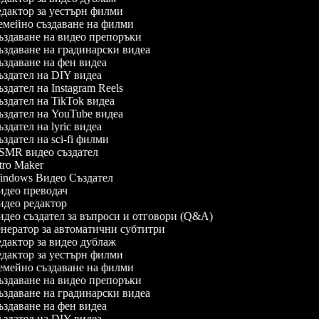
дактор за уестърн филми
мейно създаване на филми
здаване на видео препоръки
здаване на градинарски видеа
здаване на фен видеа
здател на DIY видеа
здател на Instagram Reels
здател на TikTok видеа
здател на YouTube видеа
здател на lyric видеа
здател на sci-fi филми
MR видео създател
tro Maker
ndows Видео Създател
део преводач
део редактор
део създател за въпроси и отговори (Q&A)
нератор за автоматични субтитри
дактор за видео дублаж
дактор за уестърн филми
мейно създаване на филми
здаване на видео препоръки
здаване на градинарски видеа
здаване на фен видеа
здател на DIY видеа