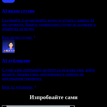
AI видео студио
Създавайте и редактирайте видео от нулата с нашите AI
инструменти. Вашето универсално студио за създаване и
обработка на видео.
Виж видео студио
AI дублиране
С един клик превърнете видеото си на всеки език, който
желаете. Запазва гласа, интонацията и темпото на
оригиналния говорител.
Виж AI дублиране
Изпробвайте сами