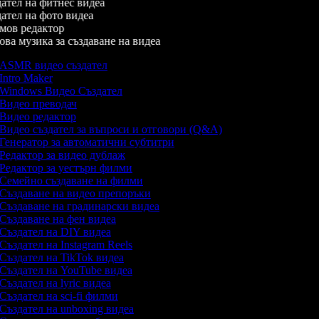
ател на фитнес видеа
ател на фото видеа
ов редактор
ва музика за създаване на видеа
ASMR видео създател
Intro Maker
Windows Видео Създател
Видео преводач
Видео редактор
Видео създател за въпроси и отговори (Q&A)
Генератор за автоматични субтитри
Редактор за видео дублаж
Редактор за уестърн филми
Семейно създаване на филми
Създаване на видео препоръки
Създаване на градинарски видеа
Създаване на фен видеа
Създател на DIY видеа
Създател на Instagram Reels
Създател на TikTok видеа
Създател на YouTube видеа
Създател на lyric видеа
Създател на sci-fi филми
Създател на unboxing видеа