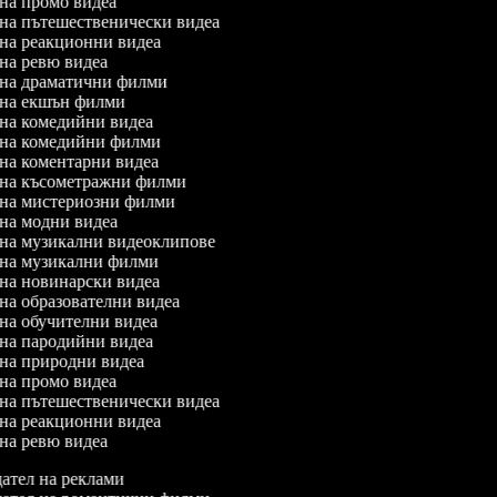
л на промо видеа
л на пътешественически видеа
л на реакционни видеа
л на ревю видеа
л на драматични филми
л на екшън филми
л на комедийни видеа
л на комедийни филми
л на коментарни видеа
л на късометражни филми
л на мистериозни филми
л на модни видеа
л на музикални видеоклипове
л на музикални филми
л на новинарски видеа
 на образователни видеа
л на обучителни видеа
л на пародийни видеа
л на природни видеа
л на промо видеа
л на пътешественически видеа
л на реакционни видеа
л на ревю видеа
ател на реклами