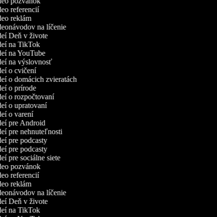
ideo pozvánok
deo referencií
ideo reklám
ideonávodov na líčenie
ideí Deň v živote
ideí na TikTok
ideí na YouTube
ideí na výslovnosť
deí o cvičení
ideí o domácich zvieratách
deí o prírode
ideí o rozpočtovaní
deí o upratovaní
deí o varení
ideí pre Android
deí pre nehnuteľnosti
deí pre podcasty
deí pre podcasty
deí pre sociálne siete
ideo pozvánok
deo referencií
ideo reklám
ideonávodov na líčenie
ideí Deň v živote
ideí na TikTok