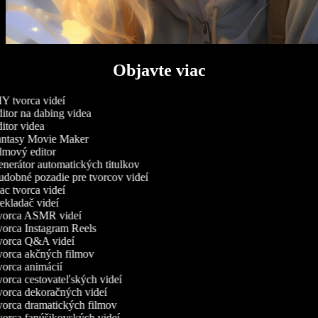
Objavte viac
Y tvorca videí
itor na dabing videa
itor videa
ntasy Movie Maker
lmový editor
nerátor automatických titulkov
dobné pozadie pre tvorcov videí
c tvorca videí
ekladač videí
orca ASMR videí
orca Instagram Reels
orca Q&A videí
orca akčných filmov
orca animácií
orca cestovateľských videí
orca dekoračných videí
orca dramatických filmov
orca fanúšikovských videí