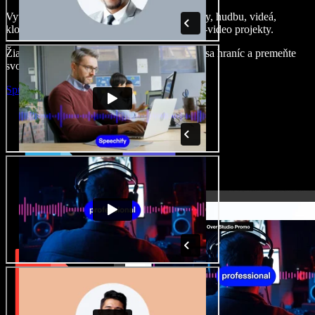
Vytvárajte dabingy, pridajte bezplatné obrázky, hudbu, videá,
klonujte svoj hlas – postavíte pôsobivé audio-video projekty.
Žiadne učenie, všetko v prehliadači – zbavte sa hraníc a premeňte
svoje nápady na realitu.
Spustiť Studio