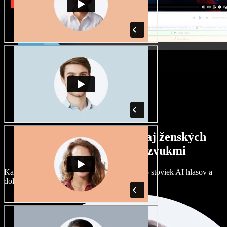
Široký výber mužských aj ženských
hlasov s rôznymi prízvukmi
Každý projekt môže znieť inak. Vyberte si zo stoviek AI hlasov a
dolaďte si ich podľa seba.