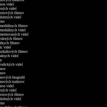
tness videí
erných videí
ororových filmov
udobných videí
trier
omediálnych filmov
omediálnych videí
omentovaných videí
reslených filmov
rátkych filmov
ric videí
uzikálových filmov
ódnych videí
utr
arodických videí
ilmov
ilmov
lmových biografií
lmových trailerov
tness videí
erných videí
ororových filmov
udobných videí
trier