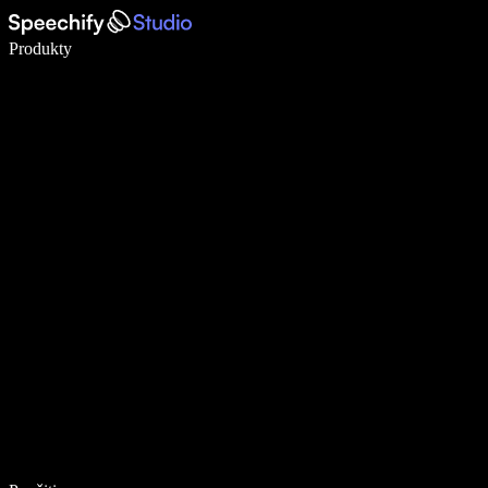
Píšte 5× rýchlejšie pomocou hlasového diktovania
Produkty
Zistiť viac