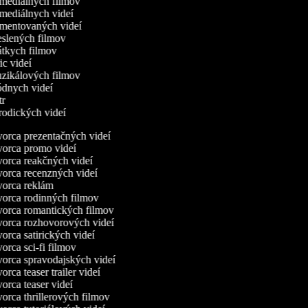
omediálnych filmov
omediálnych videí
omentovaných videí
reslených filmov
rátkych filmov
ric videí
uzikálových filmov
ódnych videí
utr
arodických videí
orca prezentačných videí
orca promo videí
orca reakčných videí
orca recenzných videí
orca reklám
orca rodinných filmov
orca romantických filmov
orca rozhovorových videí
orca satirických videí
rca sci-fi filmov
orca spravodajských videí
rca teaser trailer videí
orca teaser videí
orca thrillerových filmov