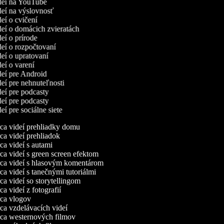
ideí na YouTube
ideí na výslovnosť
deí o cvičení
ideí o domácich zvieratách
deí o prírode
ideí o rozpočtovaní
deí o upratovaní
deí o varení
ideí pre Android
deí pre nehnuteľnosti
deí pre podcasty
deí pre podcasty
deí pre sociálne siete
a videí prehliadky domu
a videí prehliadok
a videí s autami
a videí s green screen efektom
a videí s hlasovým komentárom
a videí s tanečnými tutoriálmi
a videí so storytellingom
a videí z fotografií
a vlogov
a vzdelávacích videí
a westernových filmov