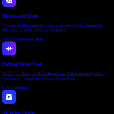
Klonovanie hlasu
Vytvorte AI klon ľudského hlasu v pár sekundách. Netreba nič
inštalovať, funguje priamo v prehliadači.
Pozrieť Klonovanie hlasu
Dabing/Voice Over
Vytvárajte dabingy s AI v reálnom čase. Nahovorte texty, videá,
vysvetlenia – čokoľvek, v ľubovoľnom štýle.
Pozrieť Dabing
AI Video Studio