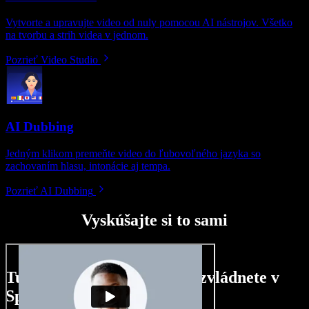
Vytvorte a upravujte video od nuly pomocou AI nástrojov. Všetko
na tvorbu a strih videa v jednom.
Pozrieť Video Studio
AI Dubbing
Jedným klikom premeňte video do ľubovoľného jazyka so
zachovaním hlasu, intonácie aj tempa.
Pozrieť AI Dubbing
Vyskúšajte si to sami
Tu je malá ukážka toho, čo zvládnete v
Speechify Studio.