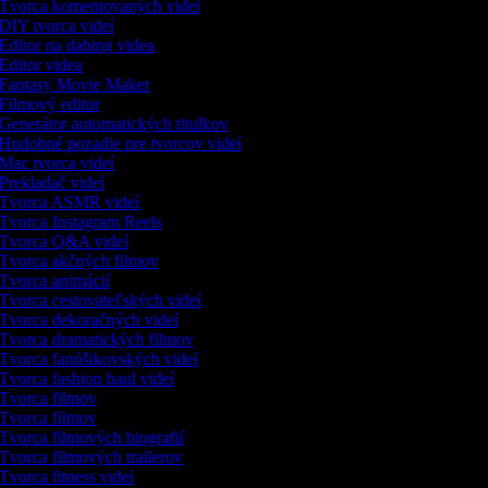
Tvorca komentovaných videí
DIY tvorca videí
Editor na dabing videa
Editor videa
Fantasy Movie Maker
Filmový editor
Generátor automatických titulkov
Hudobné pozadie pre tvorcov videí
Mac tvorca videí
Prekladač videí
Tvorca ASMR videí
Tvorca Instagram Reels
Tvorca Q&A videí
Tvorca akčných filmov
Tvorca animácií
Tvorca cestovateľských videí
Tvorca dekoračných videí
Tvorca dramatických filmov
Tvorca fanúšikovských videí
Tvorca fashion haul videí
Tvorca filmov
Tvorca filmov
Tvorca filmových biografií
Tvorca filmových trailerov
Tvorca fitness videí