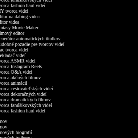
orca fashion haul videí
Y tvorca videí
itor na dabing videa
itor videa
ntasy Movie Maker
lmový editor
nerátor automatických titulkov
dobné pozadie pre tvorcov videí
c tvorca videí
ekladač videí
orca ASMR videí
orca Instagram Reels
orca Q&A videí
orca akčných filmov
orca animácií
orca cestovateľských videí
orca dekoračných videí
orca dramatických filmov
orca fanúšikovských videí
orca fashion haul videí
ilmov
ilmov
lmových biografií
lmových trailerov