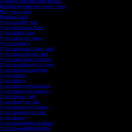
Generátor automatických titulkov
Hudobné pozadie pre tvorcov videí
Mac tvorca videí
Prekladač videí
Tvorca ASMR videí
Tvorca Instagram Reels
Tvorca Q&A videí
Tvorca akčných filmov
Tvorca animácií
Tvorca cestovateľských videí
Tvorca dekoračných videí
Tvorca dramatických filmov
Tvorca fanúšikovských videí
Tvorca fashion haul videí
Tvorca filmov
Tvorca filmov
Tvorca filmových biografií
Tvorca filmových trailerov
Tvorca fitness videí
Tvorca herných videí
Tvorca hororových filmov
Tvorca hudobných videí
Tvorca intrier
Tvorca komediálnych filmov
Tvorca komediálnych videí