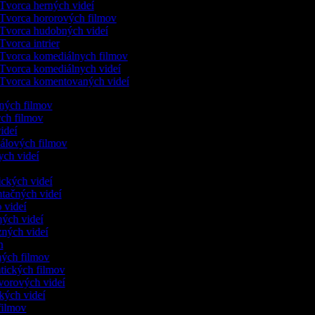
Tvorca herných videí
Tvorca hororových filmov
Tvorca hudobných videí
Tvorca intrier
Tvorca komediálnych filmov
Tvorca komediálnych videí
Tvorca komentovaných videí
ených filmov
ych filmov
videí
kálových filmov
ych videí
ických videí
ntačných videí
o videí
ných videí
zných videí
ám
nných filmov
ntických filmov
ovorových videí
ických videí
 filmov