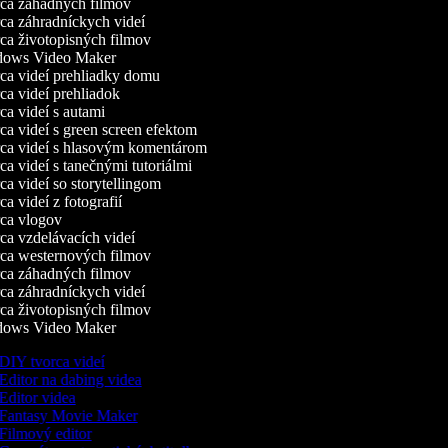
a záhadných filmov
a záhradníckych videí
a životopisných filmov
ows Video Maker
a videí prehliadky domu
a videí prehliadok
a videí s autami
a videí s green screen efektom
a videí s hlasovým komentárom
a videí s tanečnými tutoriálmi
a videí so storytellingom
a videí z fotografií
a vlogov
a vzdelávacích videí
a westernových filmov
a záhadných filmov
a záhradníckych videí
a životopisných filmov
ows Video Maker
DIY tvorca videí
Editor na dabing videa
Editor videa
Fantasy Movie Maker
Filmový editor