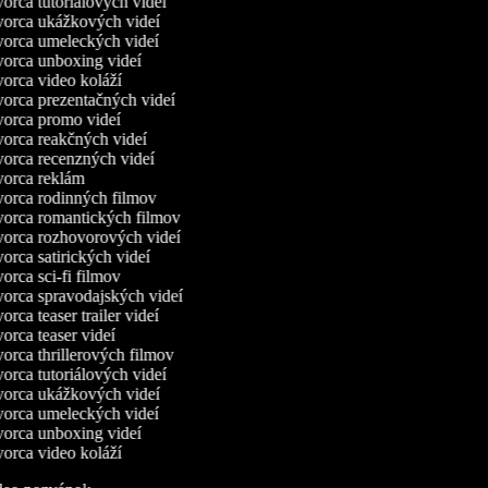
orca tutoriálových videí
orca ukážkových videí
orca umeleckých videí
orca unboxing videí
orca video koláží
orca prezentačných videí
orca promo videí
orca reakčných videí
orca recenzných videí
orca reklám
orca rodinných filmov
orca romantických filmov
orca rozhovorových videí
orca satirických videí
rca sci-fi filmov
orca spravodajských videí
rca teaser trailer videí
orca teaser videí
orca thrillerových filmov
orca tutoriálových videí
orca ukážkových videí
orca umeleckých videí
orca unboxing videí
orca video koláží