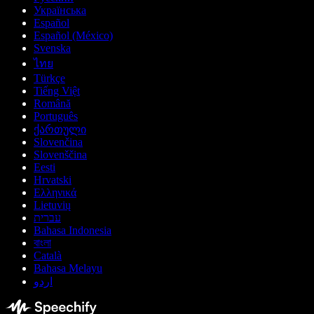
Українська
Español
Español (México)
Svenska
ไทย
Türkçe
Tiếng Việt
Română
Português
ქართული
Slovenčina
Slovenščina
Eesti
Hrvatski
Ελληνικά
Lietuvių
עברית
Bahasa Indonesia
বাংলা
Català
Bahasa Melayu
اردو