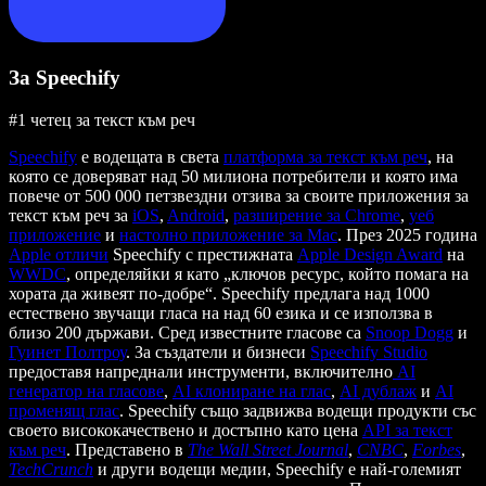
За Speechify
#1 четец за текст към реч
Speechify
е водещата в света
платформа за текст към реч
, на
която се доверяват над 50 милиона потребители и която има
повече от 500 000 петзвездни отзива за своите приложения за
текст към реч за
iOS
,
Android
,
разширение за Chrome
,
уеб
приложение
и
настолно приложение за Mac
. През 2025 година
Apple отличи
Speechify с престижната
Apple Design Award
на
WWDC
, определяйки я като „ключов ресурс, който помага на
хората да живеят по-добре“. Speechify предлага над 1000
естествено звучащи гласа на над 60 езика и се използва в
близо 200 държави. Сред известните гласове са
Snoop Dogg
и
Гуинет Полтроу
. За създатели и бизнеси
Speechify Studio
предоставя напреднали инструменти, включително
AI
генератор на гласове
,
AI клониране на глас
,
AI дублаж
и
AI
променящ глас
. Speechify също задвижва водещи продукти със
своето висококачествено и достъпно като цена
API за текст
към реч
. Представено в
The Wall Street Journal
,
CNBC
,
Forbes
,
TechCrunch
и други водещи медии, Speechify е най-големият