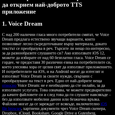
да открием най-доброто TTS
приложение
1. Voice Dream
С над 200 налични гласа много потребители смятат, че Voice
Dream предлага естествено звучащи варианти, които
позволяват лесно съсредоточаване върху материала, докато
текстът се преобразува в реч. Търсите ли нещо по-интересно,
за да разнообразите слушането си? Ако използвате iOS 12,
можете да избирате от над 60 безплатни гласа. Voice Dream се
гордее, че предоставя 30 различни езика на потребителите си,
което улеснява хора от целия свят да използват приложението.
И потребителите на iOS, и на Android могат да изтеглят и
използват Voice Dream за своите нужди, свързани с
преобразуване на текст в реч. Едно от най-добрите неща
относно
Voice Dream: не е необходимо да сте онлайн, за да
използвате услугата. Това означава, че можете предварително
да качите файловете си и след това да ги слушате навсякъде –
без да използвате мобилни данни или безжична връзка.
Файлове могат да се зареждат от всякъде, включително
iOS
file browser
, хартиени документи чрез Voice Dream скенера,
Dropbox, iCloud, Bookshare, Google Drive и Gutenberg.