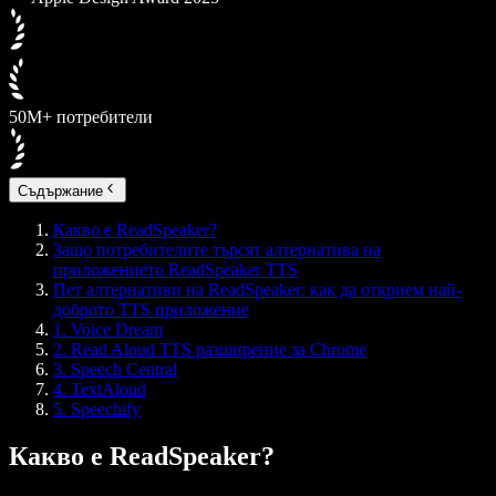
50M+ потребители
Съдържание
Какво е ReadSpeaker?
Защо потребителите търсят алтернатива на
приложението ReadSpeaker TTS
Пет алтернативи на ReadSpeaker: как да открием най-
доброто TTS приложение
1. Voice Dream
2. Read Aloud TTS разширение за Chrome
3. Speech Central
4. TextAloud
5. Speechify
Какво е ReadSpeaker?