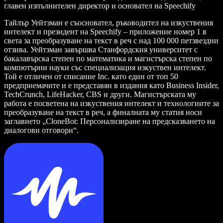
главен изпълнителен директор и основател на Speechify
Тайлър Уейтзман е съосновател, ръководител на изкуствения
интелект и президент на Speechify – приложение номер 1 в
света за преобразуване на текст в реч с над 100 000 петзвездни
отзива. Уейтзман завършва Станфордския университет с
бакалавърска степен по математика и магистърска степен по
компютърни науки със специализация изкуствен интелект.
Той е отличен от списание Inc. като един от топ 50
предприемачите и е представян в издания като Business Insider,
TechCrunch, LifeHacker, CBS и други. Магистърската му
работа е посветена на изкуствения интелект и технологиите за
преобразуване на текст в реч, а финалната му статия носи
заглавието „CloneBot: Персонализиране на предсказването на
диалогови отговори“.