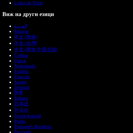
Leitor de Texto
Виж на други езици
العربية
Magyar
中文 (简体)
中文 (台灣)
中文 (简体 中国大陆)
Čeština
Dansk
Nederlands
English
Français
Suomi
Deutsch
हिन्दी
Italiano
日本語
한국어
Norsk bokmål
Polski
Português Brasileiro
Русский