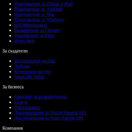
Приложение за iPhone и iPad
Приложение за Android
Приложение за Mac
Приложение за Windows
Уеб приложение
Разширение за Chrome
Разширение за Edge
Изтегляне
За създатели
AI генератор на глас
Дублаж
Клониране на глас
Speechify Work
За бизнеса
Speechify за разработчици
Екипи
Образование
Документация за Text to Speech API
Документация за Voice Agents API
Компания