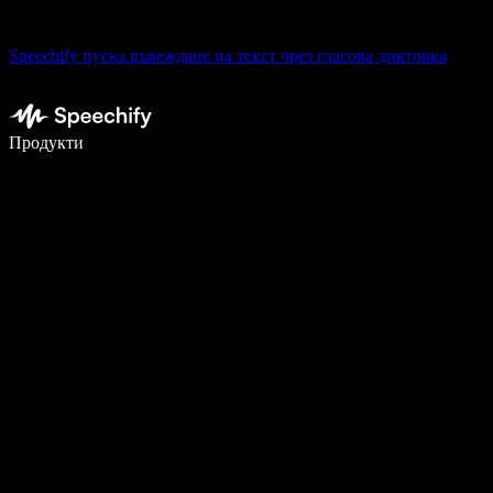
Speechify пуска въвеждане на текст чрез гласова диктовка
Пишете 5× по-бързо с гласово въвеждане
Продукти
Научете повече