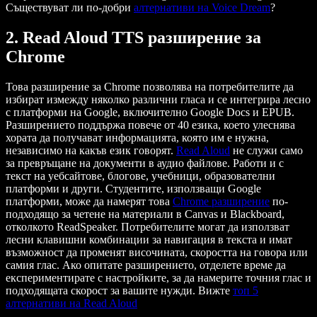
Съществуват ли по-добри
алтернативи на Voice Dream
?
2. Read Aloud TTS разширение за
Chrome
Това разширение за Chrome позволява на потребителите да
избират измежду няколко различни гласа и се интегрира лесно
с платформи на Google, включително Google Docs и EPUB.
Разширението поддържа повече от 40 езика, което улеснява
хората да получават информацията, която им е нужна,
независимо на какъв език говорят.
Read Aloud
не служи само
за превръщане на документи в аудио файлове. Работи и с
текст на уебсайтове, блогове, учебници, образователни
платформи и други. Студентите, използващи Google
платформи, може да намерят това
Chrome разширение
по-
подходящо за четене на материали в Canvas и Blackboard,
отколкото ReadSpeaker. Потребителите могат да използват
лесни клавишни комбинации за навигация в текста и имат
възможност да променят височината, скоростта на говора или
самия глас. Ако опитате разширението, отделете време да
експериментирате с настройките, за да намерите точния глас и
подходящата скорост за вашите нужди. Вижте
топ 5
алтернативи на Read Aloud