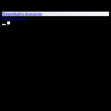
Изпробвайте безплатно
Изтеглете сега
Продукти
Текст в реч
Приложения за iPhone и iPad
Приложение за Android
Разширение за Chrome
Разширение за Edge
Уеб приложение
Приложение за Mac
Приложение за Windows