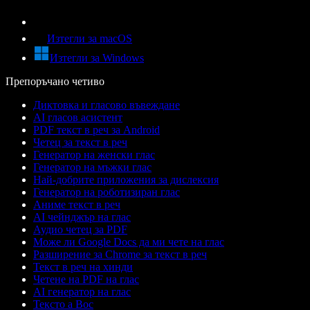
Изтегли за macOS
Изтегли за Windows
Препоръчано четиво
Диктовка и гласово въвеждане
AI гласов асистент
PDF текст в реч за Android
Четец за текст в реч
Генератор на женски глас
Генератор на мъжки глас
Най-добрите приложения за дислексия
Генератор на роботизиран глас
Аниме текст в реч
AI чейнджър на глас
Аудио четец за PDF
Може ли Google Docs да ми чете на глас
Разширение за Chrome за текст в реч
Текст в реч на хинди
Четене на PDF на глас
AI генератор на глас
Тексто а Вос