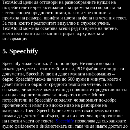
TextAloud цели да отговори на разнообразните нужди на
потребителите чрез възможност за промяна на скоростта на
четене според предпочитанията, както и чрез опции за
промяна на размера, шрифта и цвета на фона на четения текст.
За тези, които предпочитат визуално и слухово учене,
TextAloud може да осветява всеки ред по време на четене,
което им помага да се концентрират върху важната
информация.
5. Speechify
Speechify може всичко. И то по-добре. Независимо дали
искате да чуете на глас имейлите си, PDF файлове или дълги
документи, Speechify ще ви даде нужната информация –
бързо. Speechify може да чете до 600 думи в минута, което е
девет пъти по-бързо от средното темпо на четене. Това
означава, че можете значително да повишите продуктивността
си и да свършите повече за по-кратко време. Много
потребители на Speechify споделят, че запомнят по-добре
прочетеното и имат по-високо ниво на разбиране на
материала. Тоест Speechify не само спестява време, като ви
помага да „четете“ по-бързо, но и ви спестява препрочитане
на неясни части от текста.
Speechify
позволява да съхранявате
аудио файловете в библиотеката си, така че да имате достъп до