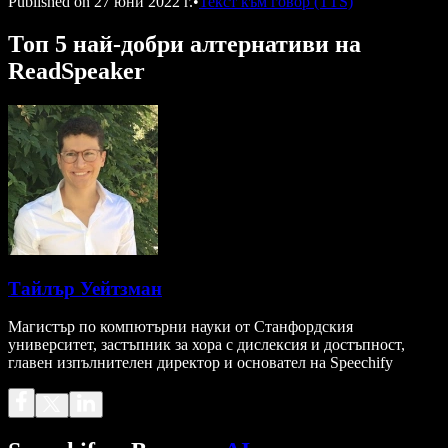
Published on
27 юни 2022 г.
•
Текст към говор (TTS)
Топ 5 най-добри алтернативи на
ReadSpeaker
Тайлър Уейтзман
Магистър по компютърни науки от Станфордския
университет, застъпник за хора с дислексия и достъпност,
главен изпълнителен директор и основател на Speechify