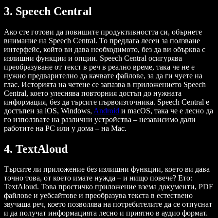
3. Speech Central
Ако сте готови да повишите продуктивността си, обърнете
внимание на Speech Central. То предлага лесен за ползване
интерфейс, който ви дава необходимото, без да ви обърква с
излишни функции и опции. Speech Central осигурява
преобразуване от текст в реч в реално време, така че не е
нужно предварително да качвате файлове, за да ги чуете на
глас. Историята на четене се запазва в приложението Speech
Central, което улеснява повторния достъп до нужната
информация, без да търсите първоизточника. Speech Central е
достъпен за iOS, Windows,
Android
и macOS, така че е лесно да
го използвате на различни устройства – независимо дали
работите на PC или у дома – на Mac.
4. TextAloud
Търсите ли приложение без излишни функции, което ви дава
точно това, от което имате нужда – и нищо повече? Ето:
TextAloud. Това простичко приложение взема документи, PDF
файлове и уебсайтове и преобразува текста в естествено
звучаща реч, което позволява на потребителите да се отпуснат
и да получат информацията лесно и приятно в аудио формат.