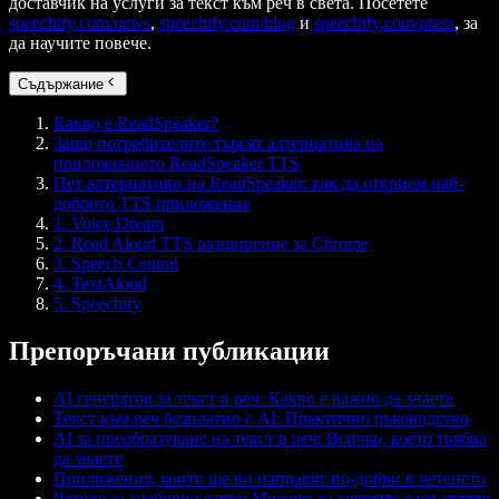
доставчик на услуги за текст към реч в света. Посетете
speechify.com/news
,
speechify.com/blog
и
speechify.com/press
, за
да научите повече.
Съдържание
Какво е ReadSpeaker?
Защо потребителите търсят алтернатива на
приложението ReadSpeaker TTS
Пет алтернативи на ReadSpeaker: как да открием най-
доброто TTS приложение
1. Voice Dream
2. Read Aloud TTS разширение за Chrome
3. Speech Central
4. TextAloud
5. Speechify
Препоръчани публикации
AI генератор за текст в реч: Какво е важно да знаете
Текст към реч безплатно с AI: Практично ръководство
AI за преобразуване на текст в реч: Всичко, което трябва
да знаете
Приложения, които ще ви направят по-добри в четенето
Четене за слабовиждащи: Можете да слушате тази статия