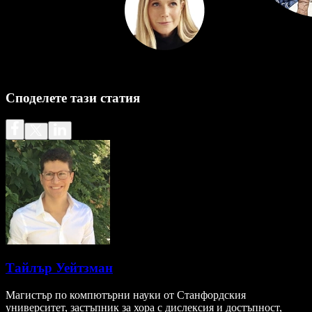
Споделете тази статия
Тайлър Уейтзман
Магистър по компютърни науки от Станфордския
университет, застъпник за хора с дислексия и достъпност,