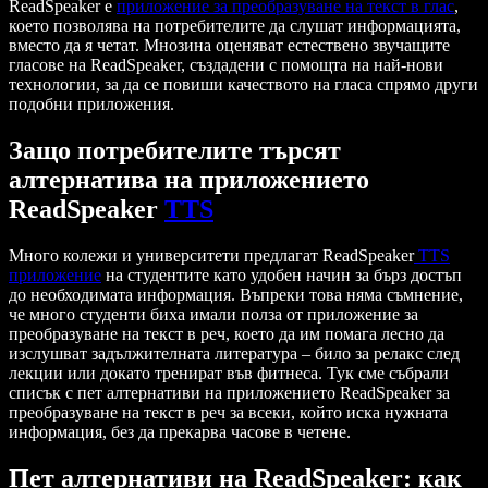
ReadSpeaker е
приложение за преобразуване на текст в глас
,
което позволява на потребителите да слушат информацията,
вместо да я четат. Мнозина оценяват естествено звучащите
гласове на ReadSpeaker, създадени с помощта на най-нови
технологии, за да се повиши качеството на гласа спрямо други
подобни приложения.
Защо потребителите търсят
алтернатива на приложението
ReadSpeaker
TTS
Много колежи и университети предлагат ReadSpeaker
TTS
приложение
на студентите като удобен начин за бърз достъп
до необходимата информация. Въпреки това няма съмнение,
че много студенти биха имали полза от приложение за
преобразуване на текст в реч, което да им помага лесно да
изслушват задължителната литература – било за релакс след
лекции или докато тренират във фитнеса. Тук сме събрали
списък с пет алтернативи на приложението ReadSpeaker за
преобразуване на текст в реч за всеки, който иска нужната
информация, без да прекарва часове в четене.
Пет алтернативи на ReadSpeaker: как