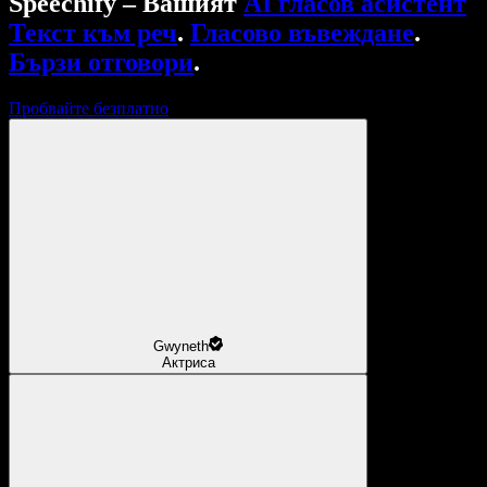
Speechify – Вашият
AI гласов асистент
Текст към реч
.
Гласово въвеждане
.
Бързи отговори
.
Пробвайте безплатно
Gwyneth
Актриса