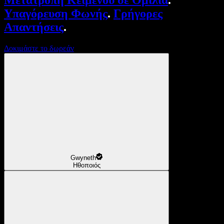
Μετατροπή Κειμένου σε Ομιλία
.
Υπαγόρευση Φωνής
.
Γρήγορες
Απαντήσεις
.
Δοκιμάστε το δωρεάν
Gwyneth
Ηθοποιός