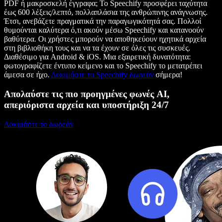
PDF ή μακροσκελή έγγραφα; Το Speechify προσφέρει ταχύτητα
έως 600 λέξεις/λεπτό, πολλαπλάσια της ανθρώπινης ανάγνωσης.
Έτσι, ανεβάζετε πραγματικά την παραγωγικότητά σας. Πολλοί
θυμούνται καλύτερα ό,τι ακούν μέσω Speechify και κατανοούν
βαθύτερα. Οι χρήστες μπορούν να αποθηκεύουν ηχητικά αρχεία
στη βιβλιοθήκη τους και να τα έχουν σε όλες τις συσκευές.
Διαθέσιμο για Android & iOS. Μια εξαιρετική δυνατότητα:
φωτογραφίζετε έντυπο κείμενο και το Speechify το μετατρέπει
άμεσα σε ήχο.
Δοκιμάστε το Speechify δωρεάν
σήμερα!
Απολαύστε τις πιο προηγμένες φωνές AI,
απεριόριστα αρχεία και υποστήριξη 24/7
Δοκιμάστε το δωρεάν