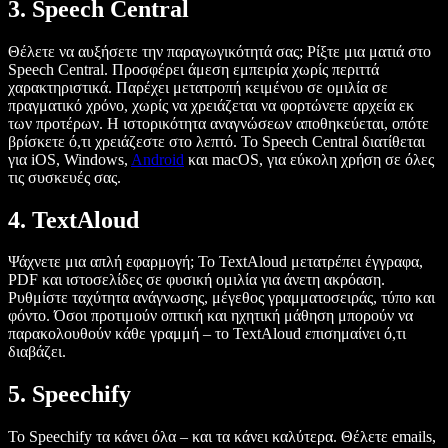
3. Speech Central
Θέλετε να αυξήσετε την παραγωγικότητά σας; Ρίξτε μια ματιά στο
Speech Central. Προσφέρει άμεση εμπειρία χωρίς περιττά
χαρακτηριστικά. Παρέχει μετατροπή κειμένου σε ομιλία σε
πραγματικό χρόνο, χωρίς να χρειάζεται να φορτώνετε αρχεία εκ
των προτέρων. Η ιστορικότητα αναγνώσεων αποθηκεύεται, οπότε
βρίσκετε ό,τι χρειάζεστε στο λεπτό. Το Speech Central διατίθεται
για iOS, Windows,
Android
και macOS, για εύκολη χρήση σε όλες
τις συσκευές σας.
4. TextAloud
Ψάχνετε μια απλή εφαρμογή; Το TextAloud μετατρέπει έγγραφα,
PDF και ιστοσελίδες σε φυσική ομιλία για άνετη ακρόαση.
Ρυθμίστε ταχύτητα ανάγνωσης, μέγεθος γραμματοσειράς, τύπο και
φόντο. Όσοι προτιμούν οπτική και ηχητική μάθηση μπορούν να
παρακολουθούν κάθε γραμμή – το TextAloud επισημαίνει ό,τι
διαβάζει.
5. Speechify
Το Speechify τα κάνει όλα – και τα κάνει καλύτερα. Θέλετε emails,