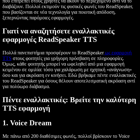
που επιτρέπει στους χρήστες να ακούν το περιεχόμενο αντί να το
διαβάζουν. Πολλοί εκτιμούν τις φυσικές φωνές του ReadSpeaker,
που βασίζονται σε νέα τεχνολογία για ποιοτική απόδοση,
ξεπερνώντας παρόμοιες εφαρμογές.
Γιατί να αναζητήσετε εναλλακτικές
εφαρμογές ReadSpeaker TTS
Πολλά πανεπιστήμια προσφέρουν το ReadSpeaker
ως εφαρμογή
TTS
στους φοιτητές για γρήγορη πρόσβαση σε πληροφορίες.
Όμως, κάθε φοιτητής μπορεί να ωφεληθεί από μια εφαρμογή
κειμένου σε ομιλία: τόσο για χαλάρωση με ηχητική «ανάγνωση»
όσο και για ακρόαση εν κινήσει. Εδώ βρήκαμε πέντε εναλλακτικές
του ReadSpeaker για όσους θέλουν αποτελεσματική ακρόαση αντί
για πολύωρο διάβασμα.
Πέντε εναλλακτικές: Βρείτε την καλύτερη
TTS εφαρμογή
1. Voice Dream
Με πάνω από 200 διαθέσιμες φωνές, πολλοί βρίσκουν το Voice