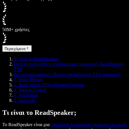
50M+ χρήστες
Περιεχόμενα
Τι είναι το ReadSpeaker;
Γιατί να αναζητήσετε εναλλακτικές εφαρμογές ReadSpeaker
TTS
Πέντε εναλλακτικές: Βρείτε την καλύτερη TTS εφαρμογή
1. Voice Dream
2. Read Aloud TTS επέκταση Chrome
3. Speech Central
4. TextAloud
5. Speechify
Τι είναι το ReadSpeaker;
Το ReadSpeaker είναι μια
εφαρμογή μετατροπής κειμένου σε φωνή