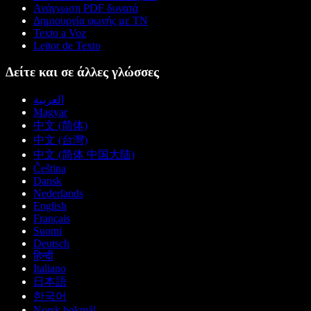
Ανάγνωση PDF δυνατά
Δημιουργία φωνής με ΤΝ
Texto a Voz
Leitor de Texto
Δείτε και σε άλλες γλώσσες
العربية
Magyar
中文 (简体)
中文 (台灣)
中文 (简体 中国大陆)
Čeština
Dansk
Nederlands
English
Français
Suomi
Deutsch
हिन्दी
Italiano
日本語
한국어
Norsk bokmål