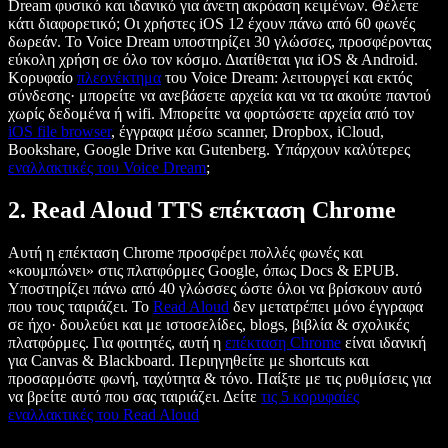
Dream φυσικό και ιδανικό για άνετη ακρόαση κειμένων. Θέλετε
κάτι διαφορετικό; Οι χρήστες iOS 12 έχουν πάνω από 60 φωνές
δωρεάν. Το Voice Dream υποστηρίζει 30 γλώσσες, προσφέροντας
εύκολη χρήση σε όλο τον κόσμο. Διατίθεται για iOS & Android.
Κορυφαίο
πλεονέκτημα
του Voice Dream: λειτουργεί και εκτός
σύνδεσης· μπορείτε να ανεβάσετε αρχεία και να τα ακούτε παντού
χωρίς δεδομένα ή wifi. Μπορείτε να φορτώσετε αρχεία από τον
iOS file browser
, έγγραφα μέσω scanner, Dropbox, iCloud,
Bookshare, Google Drive και Gutenberg. Υπάρχουν καλύτερες
εναλλακτικές του Voice Dream
;
2. Read Aloud TTS επέκταση Chrome
Αυτή η επέκταση Chrome προσφέρει πολλές φωνές και
«κουμπώνει» στις πλατφόρμες Google, όπως Docs & EPUB.
Υποστηρίζει πάνω από 40 γλώσσες ώστε όλοι να βρίσκουν αυτό
που τους ταιριάζει. Το
Read Aloud
δεν μετατρέπει μόνο έγγραφα
σε ήχο· δουλεύει και με ιστοσελίδες, blogs, βιβλία & σχολικές
πλατφόρμες. Για φοιτητές, αυτή η
επέκταση Chrome
είναι ιδανική
για Canvas & Blackboard. Περιηγηθείτε με shortcuts και
προσαρμόστε φωνή, ταχύτητα & τόνο. Παίξτε με τις ρυθμίσεις για
να βρείτε αυτό που σας ταιριάζει. Δείτε
τις 5 κορυφαίες
εναλλακτικές του Read Aloud