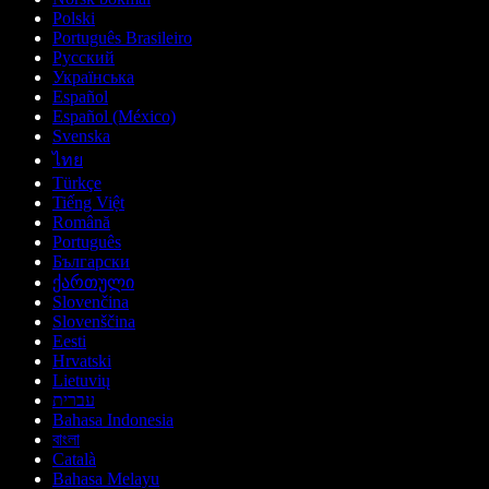
Polski
Português Brasileiro
Русский
Українська
Español
Español (México)
Svenska
ไทย
Türkçe
Tiếng Việt
Română
Português
Български
ქართული
Slovenčina
Slovenščina
Eesti
Hrvatski
Lietuvių
עברית
Bahasa Indonesia
বাংলা
Català
Bahasa Melayu