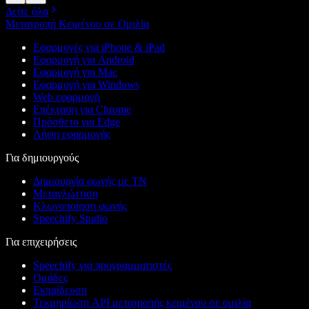
Δείτε όλα
Μετατροπή Κειμένου σε Ομιλία
Εφαρμογές για iPhone & iPad
Εφαρμογή για Android
Εφαρμογή για Mac
Εφαρμογή για Windows
Web εφαρμογή
Επέκταση για Chrome
Πρόσθετο για Edge
Λήψη εφαρμογής
Για δημιουργούς
Δημιουργία φωνής με ΤΝ
Μεταγλώττιση
Κλωνοποίηση φωνής
Speechify Studio
Για επιχειρήσεις
Speechify για προγραμματιστές
Ομάδες
Εκπαίδευση
Τεκμηρίωση API μετατροπής κειμένου σε ομιλία