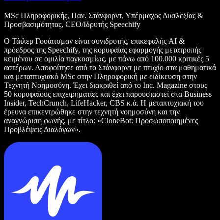
MSc Πληροφορικής, Παν. Στάνφορντ, Υπέρμαχος Δυσλεξίας &
Προσβασιμότητας, CEO/Ιδρυτής Speechify
Ο Τάιλερ Γουάιτσμαν είναι συνιδρυτής, επικεφαλής AI &
πρόεδρος της Speechify, της κορυφαίας εφαρμογής μετατροπής
κειμένου σε ομιλία παγκοσμίως, με πάνω από 100.000 κριτικές 5
αστέρων. Αποφοίτησε από το Στάνφορντ με πτυχίο στα μαθηματικά
και μεταπτυχιακό MSc στην Πληροφορική με ειδίκευση στην
Τεχνητή Νοημοσύνη. Έχει διακριθεί από το Inc. Magazine στους
50 κορυφαίους επιχειρηματίες και έχει παρουσιαστεί στα Business
Insider, TechCrunch, LifeHacker, CBS κ.ά. Η μεταπτυχιακή του
έρευνα επικεντρώθηκε στην τεχνητή νοημοσύνη και την
αναγνώριση φωνής, με τίτλο: «CloneBot: Προσωποποιημένες
Προβλέψεις Διαλόγων».