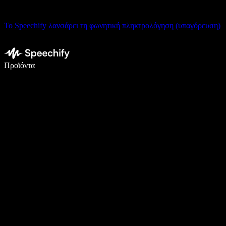
Το Speechify λανσάρει τη φωνητική πληκτρολόγηση (υπαγόρευση)
Γράψτε 5× πιο γρήγορα με φωνητική πληκτρολόγηση
Προϊόντα
Μάθετε περισσότερα