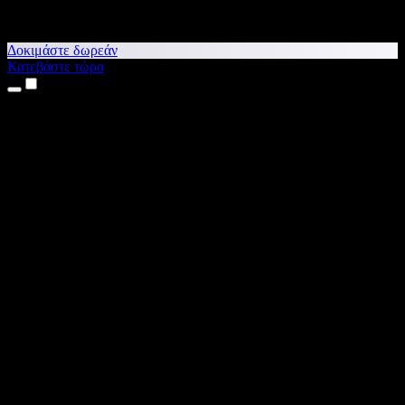
Δοκιμάστε δωρεάν
Κατεβάστε τώρα
Προϊόντα
Κείμενο σε Ομιλία
Εφαρμογές για iPhone & iPad
Εφαρμογή για Android
Επέκταση για Chrome
Επέκταση για Edge
Web εφαρμογή
Εφαρμογή για Mac
Εφαρμογή για Windows