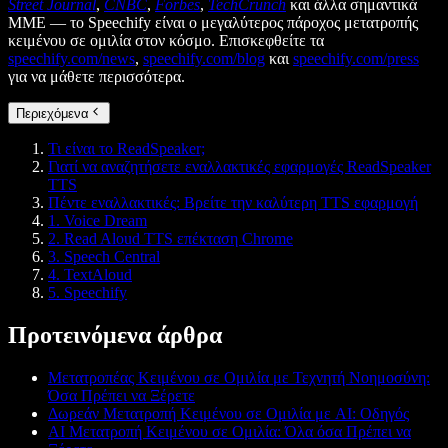
Street Journal
,
CNBC
,
Forbes
,
TechCrunch
και άλλα σημαντικά
ΜΜΕ — το Speechify είναι ο μεγαλύτερος πάροχος μετατροπής
κειμένου σε ομιλία στον κόσμο. Επισκεφθείτε τα
speechify.com/news
,
speechify.com/blog
και
speechify.com/press
για να μάθετε περισσότερα.
Περιεχόμενα
Τι είναι το ReadSpeaker;
Γιατί να αναζητήσετε εναλλακτικές εφαρμογές ReadSpeaker
TTS
Πέντε εναλλακτικές: Βρείτε την καλύτερη TTS εφαρμογή
1. Voice Dream
2. Read Aloud TTS επέκταση Chrome
3. Speech Central
4. TextAloud
5. Speechify
Προτεινόμενα άρθρα
Μετατροπέας Κειμένου σε Ομιλία με Τεχνητή Νοημοσύνη:
Όσα Πρέπει να Ξέρετε
Δωρεάν Μετατροπή Κειμένου σε Ομιλία με AI: Οδηγός
AI Μετατροπή Κειμένου σε Ομιλία: Όλα όσα Πρέπει να