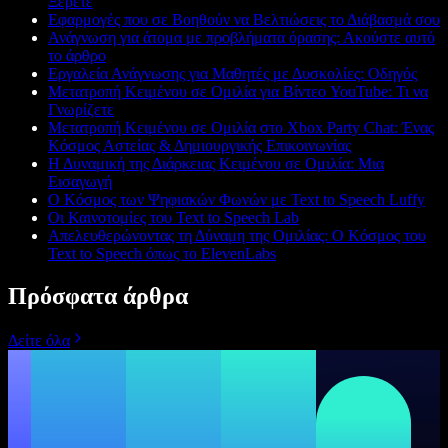
Ξέρετε
Εφαρμογές που σε Βοηθούν να Βελτιώσεις το Διάβασμά σου
Ανάγνωση για άτομα με προβλήματα όρασης: Ακούστε αυτό
το άρθρο
Εργαλεία Ανάγνωσης για Μαθητές με Δυσκολίες: Οδηγός
Μετατροπή Κειμένου σε Ομιλία για Βίντεο YouTube: Τι να
Γνωρίζετε
Μετατροπή Κειμένου σε Ομιλία στο Xbox Party Chat: Ένας
Κόσμος Αστείας & Δημιουργικής Επικοινωνίας
Η Δυναμική της Διάρκειας Κειμένου σε Ομιλία: Μια
Εισαγωγή
Ο Κόσμος των Ψηφιακών Φωνών με Text to Speech Luffy
Οι Καινοτομίες του Text to Speech Lab
Απελευθερώνοντας τη Δύναμη της Ομιλίας: Ο Κόσμος του
Text to Speech όπως το ElevenLabs
Πρόσφατα άρθρα
Δείτε όλα