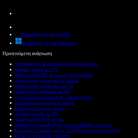
Κατεβάστε το για macOS
Κατεβάστε το για Windows
Προτεινόμενη ανάγνωση
Υπαγόρευση & φωνητική πληκτρολόγηση
Βοηθός φωνής με ΤΝ
Μετατροπή PDF σε ομιλία για Android
Αναγνώστης κειμένου σε ομιλία
Δημιουργία γυναικείας φωνής
Δημιουργία ανδρικής φωνής
Οι καλύτεροι αναγνώστες για δυσλεξία
Δημιουργία ρομποτικής φωνής
Anime κείμενο σε ομιλία
Αλλαγή φωνής με ΤΝ
Αναγνώστης PDF με ήχο
Μπορεί το Google Docs να μου διαβάζει κείμενο;
Επέκταση Chrome για μετατροπή κειμένου σε ομιλία
Κείμενο σε ομιλία στα χίντι