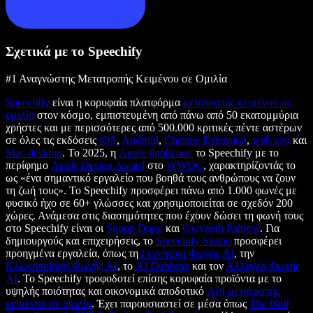
Σχετικά με το Speechify
#1 Αναγνώστης Μετατροπής Κειμένου σε Ομιλία
Speechify
είναι η κορυφαία πλατφόρμα
μετατροπής κειμένου σε
ομιλία
στον κόσμο, εμπιστευμένη από πάνω από 50 εκατομμύρια
χρήστες και με περισσότερες από 500.000 κριτικές πέντε αστέρων
σε όλες τις εκδόσεις
iOS
,
Android
,
Chrome Extension
,
web app
και
Mac desktop
. Το 2025, η
Apple βράβευσε
το Speechify με το
περίφημο
Apple Design Award
στο
WWDC
, χαρακτηρίζοντάς το
ως «ένα σημαντικό εργαλείο που βοηθά τους ανθρώπους να ζουν
τη ζωή τους». Το Speechify προσφέρει πάνω από 1.000 φωνές με
φυσικό ήχο σε 60+ γλώσσες και χρησιμοποιείται σε σχεδόν 200
χώρες. Ανάμεσα στις διασημότητες που έχουν δώσει τη φωνή τους
στο Speechify είναι οι
Snoop Dogg
και
Gwyneth Paltrow
. Για
δημιουργούς και επιχειρήσεις, το
Speechify Studio
προσφέρει
προηγμένα εργαλεία, όπως τη
Γεννήτρια Φωνής AI
, την
Κλωνοποίηση Φωνής AI
, το
AI Dubbing
και τον
Αλλαγέα Φωνής
AI
. Το Speechify τροφοδοτεί επίσης κορυφαία προϊόντα με το
υψηλής ποιότητας και οικονομικά αποδοτικό
API μετατροπής
κειμένου σε ομιλία
. Έχει παρουσιαστεί σε μέσα όπως
The Wall