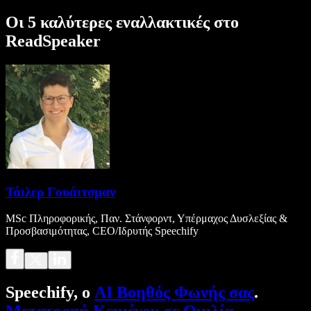
Οι 5 καλύτερες εναλλακτικές στο
ReadSpeaker
Τάιλερ Γουάιτσμαν
MSc Πληροφορικής, Παν. Στάνφορντ, Υπέρμαχος Δυσλεξίας &
Προσβασιμότητας, CEO/Ιδρυτής Speechify
Speechify, ο
AI Βοηθός Φωνής σας
.