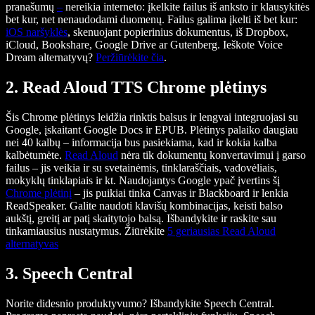
pranašumų
–
nereikia interneto: įkelkite failus iš anksto ir klausykitės
bet kur, net nenaudodami duomenų. Failus galima įkelti iš bet kur:
iOS naršyklės
, skenuojant popierinius dokumentus, iš Dropbox,
iCloud, Bookshare, Google Drive ar Gutenberg. Ieškote Voice
Dream alternatyvų?
Peržiūrėkite čia
.
2. Read Aloud TTS Chrome plėtinys
Šis Chrome plėtinys leidžia rinktis balsus ir lengvai integruojasi su
Google, įskaitant Google Docs ir EPUB. Plėtinys palaiko daugiau
nei 40 kalbų – informacija bus pasiekiama, kad ir kokia kalba
kalbėtumėte.
Read Aloud
nėra tik dokumentų konvertavimui į garso
failus – jis veikia ir su svetainėmis, tinklaraščiais, vadovėliais,
mokyklų tinklapiais ir kt. Naudojantys Google ypač įvertins šį
Chrome plėtinį
– jis puikiai tinka Canvas ir Blackboard ir lenkia
ReadSpeaker. Galite naudoti klavišų kombinacijas, keisti balso
aukštį, greitį ar patį skaitytojo balsą. Išbandykite ir raskite sau
tinkamiausius nustatymus. Žiūrėkite
5 geriausias Read Aloud
alternatyvas
3. Speech Central
Norite didesnio produktyvumo? Išbandykite Speech Central.