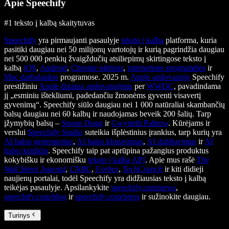
Apie Speechify
#1 teksto į kalbą skaitytuvas
Speechify
yra pirmaujanti pasaulyje
teksto į kalbą
platforma, kuria
pasitiki daugiau nei 50 milijonų vartotojų ir kurią pagrindžia daugiau
nei 500 000 penkių žvaigždučių atsiliepimų skirtingose teksto į
kalbą
iOS
,
Android
,
Chrome plėtinio
,
internetinės programėlės
ir
Mac darbalaukio
programose. 2025 m.
Apple apdovanojo
Speechify
prestižiniu
Apple dizaino apdovanojimu
per
WWDC
, pavadindama
jį „esminiu ištekliumi, padedančiu žmonėms gyventi visavertį
gyvenimą“. Speechify siūlo daugiau nei 1 000 natūraliai skambančių
balsų daugiau nei 60 kalbų ir naudojamas beveik 200 šalių. Tarp
įžymybių balsų –
Snoop Dogg
ir
Gwyneth Paltrow
. Kūrėjams ir
verslui
Speechify Studio
suteikia išplėstinius įrankius, tarp kurių yra
AI balso generatorius
,
AI balso klonavimas
,
AI dubliavimas
ir
AI
balso keitiklis
. Speechify taip pat aprūpina pažangius produktus
kokybišku ir ekonomišku
teksto į kalbą API
. Apie mus rašė
The
Wall Street Journal
,
CNBC
,
Forbes
,
TechCrunch
ir kiti didieji
naujienų portalai, todėl Speechify yra didžiausias teksto į kalbą
teikėjas pasaulyje. Apsilankykite
speechify.com/news
,
speechify.com/blog
ir
speechify.com/press
ir sužinokite daugiau.
Turinys