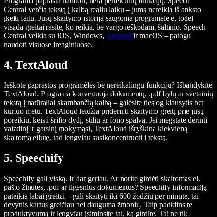
Programa paprasta naudoti, nėra perteklinių funkcijų. Speech
Central verčia tekstą į kalbą realiu laiku – jums nereikia iš anksto
įkelti failų. Jūsų skaitymo istorija saugoma programėlėje, todėl
visada greitai rasite, ko reikia, be vargo ieškodami šaltinio. Speech
Central veikia su iOS, Windows,
Android
ir macOS – patogu
naudoti visuose įrenginiuose.
4. TextAloud
Ieškote paprastos programėlės be nereikalingų funkcijų? Išbandykite
TextAloud. Programa konvertuoja dokumentų, .pdf bylų ar svetainių
tekstą į natūraliai skambančią kalbą – galėsite tiesiog klausytis bet
kuriuo metu. TextAloud leidžia priderinti skaitymo greitį prie jūsų
poreikių, keisti šrifto dydį, stilių ar fono spalvą. Jei mėgstate derinti
vaizdinį ir garsinį mokymąsi, TextAloud išryškina kiekvieną
skaitomą eilutę, tad lengviau susikoncentruoti į tekstą.
5. Speechify
Speechify gali viską. Ir dar geriau. Ar norite girdėti skaitomas el.
pašto žinutes, .pdf ar ilgesnius dokumentus? Speechify informaciją
pateikia labai greitai – gali skaityti iki 600 žodžių per minutę, tai
devynis kartus greičiau nei dauguma žmonių. Taip padidinsite
produktyvumą ir lengviau įsiminsite tai, ką girdite. Tai ne tik