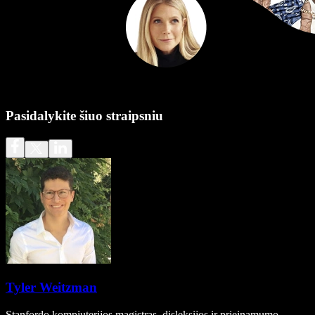
Pasidalykite šiuo straipsniu
Tyler Weitzman
Stanfordo kompiuterijos magistras, disleksijos ir prieinamumo