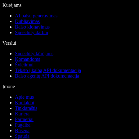
Kūrėjams
AI balsų generavimas
Dubliavimas
Balso klonavimas
Speechify darbui
Verslui
Speechify kūrėjams
Komandoms
Švietimui
Teksto į kalbą API dokumentacija
Balso agentų API dokumentacija
Įmonė
Apie mus
Kontaktai
Tinklaraštis
Karjera
Partneriai
Pagalba
Būsena
Spauda