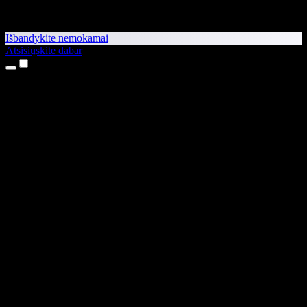
Išbandykite nemokamai
Atsisiųskite dabar
Produktai
Teksto skaitymas balsu
iPhone ir iPad programėlės
Android programėlė
Chrome plėtinys
Edge plėtinys
Interneto programėlė
Mac programėlė
Windows programėlė