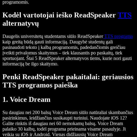
programomis.
Kodėl vartotojai ieško ReadSpeaker
TTS
alternatyvų
Daugelis universitetų studentams siūlo ReadSpeaker
TTS programą
kaip greitą būdą gauti informaciją. Daugybė studentų gali
pasinaudoti teksto į kalbą programomis, padedančiomis greičiau
įveikti privalomus skaitymus – tiek klausantis po paskaitų, tiek
sportuojant. Štai 5 ReadSpeaker alternatyvos tiems, kurie nori gauti
informaciją be ilgo skaitymo.
Penki ReadSpeaker pakaitalai: geriausios
TTS programos paieška
1. Voice Dream
Su daugiau nei 200 balsų Voice Dream siūlo natūraliai skambančius
pasirinkimus, leidžiančius susikaupti turiniui. Naudojate iOS 12?
Galite rinktis iš daugiau nei 60 nemokamų balsų. Voice Dream
palaiko 30 kalbų, todėl programa prieinama visame pasaulyje. Ji
veikia su iOS ir Android. Vienas didžiausių Voice Dream