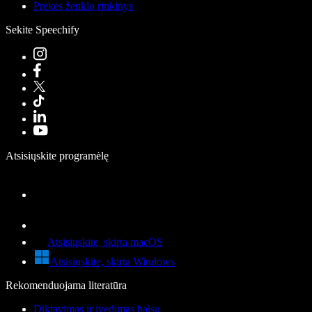
Prekės ženklo rinkinys
Sekite Speechify
Atsisiųskite programėlę
Atsisiųskite, skirta macOS
Atsisiųskite, skirta Windows
Rekomenduojama literatūra
Diktavimas ir įvedimas balsu