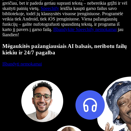
greičiau, bet ir padeda geriau suprasti tekstą – nebereikia grįžti ir vėl
skaityti painių vietų.
Speechify
leidžia kaupti garso failus savo
bibliotekoje, todėl jų klausysitės visuose įrenginiuose. Programėlė
veikia tiek Android, tiek iOS įrenginiuose. Viena pažangiausių
funkcijų – galite nufotografuoti spausdintą tekstą, ir programa iš
karto jį pavers į garso failą.
Išbandykite Speechify nemokamai
jau
šiandien!
Mėgaukitės pažangiausiais AI balsais, neribotu failų
kiekiu ir 24/7 pagalba
Išbandyti nemokamai