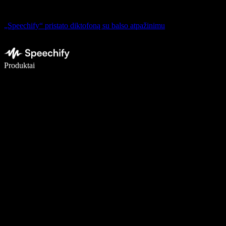
„Speechify“ pristato diktofoną su balso atpažinimu
Rašykite 5× greičiau naudodami diktavimą balsu
Produktai
Sužinokite daugiau