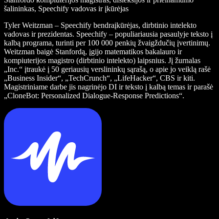
šalininkas, Speechify vadovas ir įkūrėjas
Tyler Weitzman – Speechify bendraįkūrėjas, dirbtinio intelekto
vadovas ir prezidentas. Speechify – populiariausia pasaulyje teksto į
kalbą programa, turinti per 100 000 penkių žvaigždučių įvertinimų.
Weitzman baigė Stanfordą, įgijo matematikos bakalauro ir
kompiuterijos magistro (dirbtinio intelekto) laipsnius. Jį žurnalas
„Inc.“ įtraukė į 50 geriausių verslininkų sąrašą, o apie jo veiklą rašė
„Business Insider“, „TechCrunch“, „LifeHacker“, CBS ir kiti.
Magistriniame darbe jis nagrinėjo DI ir teksto į kalbą temas ir parašė
„CloneBot: Personalized Dialogue-Response Predictions“.