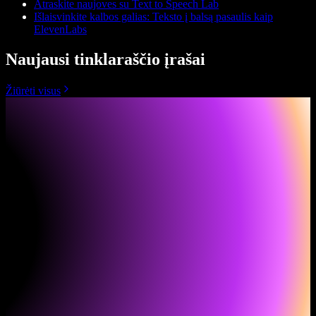
Atraskite naujoves su Text to Speech Lab
Išlaisvinkite kalbos galias: Teksto į balsą pasaulis kaip
ElevenLabs
Naujausi tinklaraščio įrašai
Žiūrėti visus