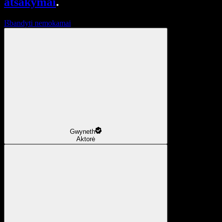
atsakymai
.
Išbandyti nemokamai
Gwyneth
Aktorė