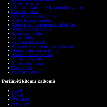
AI balso asistentas
PDF teksto į kalbą funkcija Android įrenginiuose
Teksto skaitytuvas
Moteriško balso generatorius
Vyriško balso generatorius
Geriausios skaitymo programos disleksijai
Roboto balso generatorius
Anime teksto į kalbą
AI balso keitiklis
PDF garso skaitytuvas
Ar Google Docs gali man skaityti garsiai?
Chrome plėtinys tekstui į kalbą
Hindi kalbos tekstas į kalbą
PDF skaitymas balsu
AI balsų generavimas
Tekstas į balsą
Teksto skaitytuvas
Peržiūrėti kitomis kalbomis
العربية
Magyar
中文 (简体)
中文 (台灣)