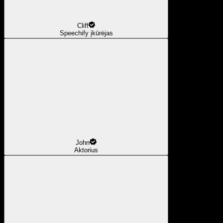
Cliff
Speechify įkūrėjas
John
Aktorius