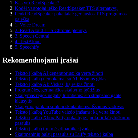
Kas yra ReadSpeaker?
Kodėl vartotojai ieško ReadSpeaker TTS alternatyvų
Penki ReadSpeaker pakaitalai: geriausios TTS programos
paieška
1. Voice Dream
2. Read Aloud TTS Chrome plėtinys
3. Speech Central
4. TextAloud
5. Speechify
Rekomenduojami įrašai
Teksto į kalbą AI generatorius: ką verta žinoti
Teksto į kalbą nemokamai su AI: išsamus gidas
Teksto į kalbą AI: Viskas, ką reikia žinoti
Programėlės, gerinančios skaitymo įgūdžius
Skaitymas regos negalią turintiems: šio straipsnio galite
klausytis
Skaitymo įrankiai sunkiai skaitantiems: Išsamus vadovas
Teksto į kalbą YouTube vaizdo įrašams: ką verta žinoti
Teksto į kalbą Xbox Party pokalbyje: juoko ir kūrybiškumo
pasaulis
Teksto į kalbą trukmės dinamika: įvadas
Skaitmeninių balsų pasaulis su Luffy teksto į kalbą