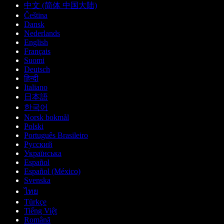
中文 (简体 中国大陆)
Čeština
Dansk
Nederlands
English
Français
Suomi
Deutsch
हिन्दी
Italiano
日本語
한국어
Norsk bokmål
Polski
Português Brasileiro
Русский
Українська
Español
Español (México)
Svenska
ไทย
Türkçe
Tiếng Việt
Română