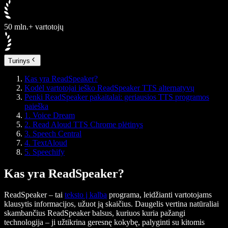
50 mln.+ vartotojų
Turinys
Kas yra ReadSpeaker?
Kodėl vartotojai ieško ReadSpeaker TTS alternatyvų
Penki ReadSpeaker pakaitalai: geriausios TTS programos
paieška
1. Voice Dream
2. Read Aloud TTS Chrome plėtinys
3. Speech Central
4. TextAloud
5. Speechify
Kas yra ReadSpeaker?
ReadSpeaker – tai
teksto į kalbą
programa, leidžianti vartotojams
klausytis informacijos, užuot ją skaičius. Daugelis vertina natūraliai
skambančius ReadSpeaker balsus, kuriuos kuria pažangi
technologija – ji užtikrina geresnę kokybę, palyginti su kitomis