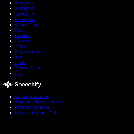
Português
Български
ქართული
Slovenčina
Slovenščina
Eesti
Hrvatski
Ελληνικά
עברית
Bahasa Indonesia
বাংলা
Català
Bahasa Melayu
اردو
Slapukų nuostatos
Paslaugų teikimo sąlygos
Privatumo politika
© Speechify Inc 2026