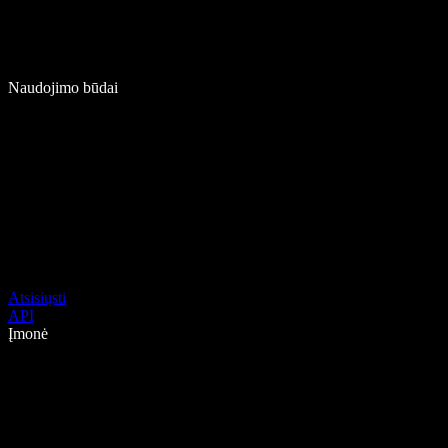
Naudojimo būdai
Atsisiųsti
API
Įmonė