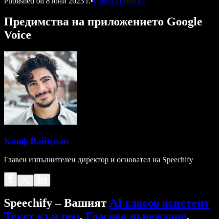
Published on
8 юни 2023 г.
•
Продуктивност
Предимства на приложението Google
Voice
Клиф Вайцман
Главен изпълнителен директор и основател на Speechify
Speechify – Вашият
AI гласов асистент
Текст към реч
.
Гласово въвеждане
.