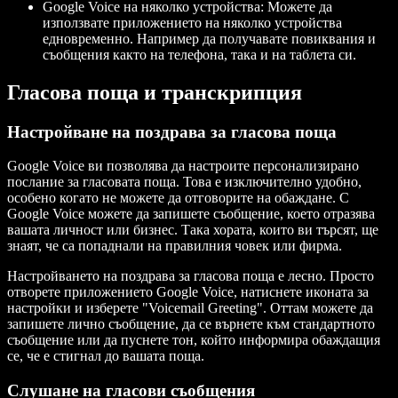
Google Voice на няколко устройства: Можете да
използвате приложението на няколко устройства
едновременно. Например да получавате повиквания и
съобщения както на телефона, така и на таблета си.
Гласова поща и транскрипция
Настройване на поздрава за гласова поща
Google Voice ви позволява да настроите персонализирано
послание за гласовата поща. Това е изключително удобно,
особено когато не можете да отговорите на обаждане. С
Google Voice можете да запишете съобщение, което отразява
вашата личност или бизнес. Така хората, които ви търсят, ще
знаят, че са попаднали на правилния човек или фирма.
Настройването на поздрава за гласова поща е лесно. Просто
отворете приложението Google Voice, натиснете иконата за
настройки и изберете "Voicemail Greeting". Оттам можете да
запишете лично съобщение, да се върнете към стандартното
съобщение или да пуснете тон, който информира обаждащия
се, че е стигнал до вашата поща.
Слушане на гласови съобщения