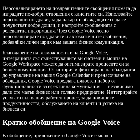
Персонализирането на поздравителните съобщения помага да
изградите по-добри отношения с клиентите си. Използвайте
персонални поздрави, за да накарате обаждащите се да се
почувстват добре дошли, и настройте съобщенията с
релевантна информация. Чрез Google Voice лесно
персонализирате поздравите и автоматичните съобщения,
добавяйки личен щрих към вашата бизнес комуникация.
Благодарение на възможностите на Google Voice,
интеграцията със съществуващите ви системи и мощта на
Google Workspace можете да оптимизирате процесите си за
бизнес комуникация. От история и филтриране на обаждания
до управление на вашия Google Calendar и пренасочване на
обаждания, Google Voice предлага цялостен набор от
функционалности за ефективна комуникация — независимо
дали сте малък бизнес или голямо предприятие. Интегрирайте
услугата във вашия работен процес, за да повишите
продуктивността, обслужването на клиенти и успеха на
бизнеса си.
Кратко обобщение на Google Voice
В обобщение, приложението Google Voice е мощен