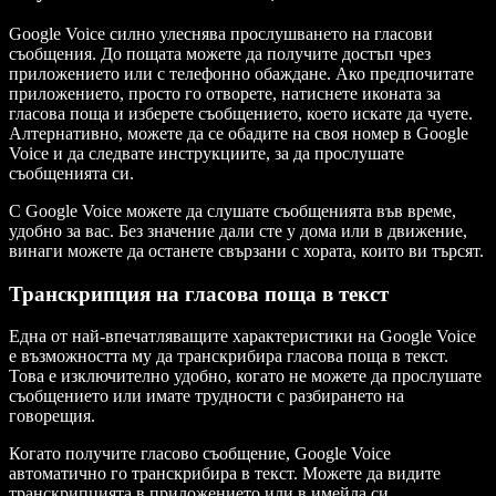
Google Voice силно улеснява прослушването на гласови
съобщения. До пощата можете да получите достъп чрез
приложението или с телефонно обаждане. Ако предпочитате
приложението, просто го отворете, натиснете иконата за
гласова поща и изберете съобщението, което искате да чуете.
Алтернативно, можете да се обадите на своя номер в Google
Voice и да следвате инструкциите, за да прослушате
съобщенията си.
С Google Voice можете да слушате съобщенията във време,
удобно за вас. Без значение дали сте у дома или в движение,
винаги можете да останете свързани с хората, които ви търсят.
Транскрипция на гласова поща в текст
Една от най-впечатляващите характеристики на Google Voice
е възможността му да транскрибира гласова поща в текст.
Това е изключително удобно, когато не можете да прослушате
съобщението или имате трудности с разбирането на
говорещия.
Когато получите гласово съобщение, Google Voice
автоматично го транскрибира в текст. Можете да видите
транскрипцията в приложението или в имейла си.