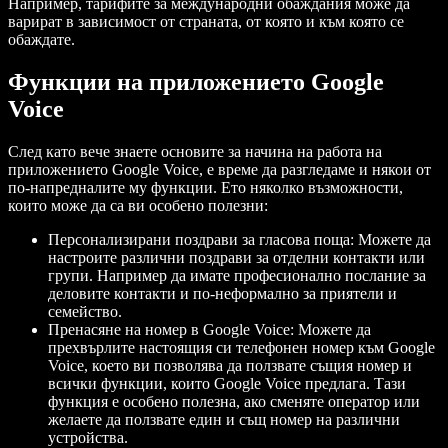
Например, тарифите за международни обаждания може да
варират в зависимост от страната, от която и към която се
обаждате.
Функции на приложението Google
Voice
След като вече знаете основите за начина на работа на
приложението Google Voice, е време да разгледаме и някои от
по-напредналите му функции. Ето няколко възможности,
които може да са ви особено полезни:
Персонализирани поздрави за гласова поща: Можете да
настроите различни поздрави за отделни контакти или
групи. Например да имате професионално послание за
деловите контакти и по-неформално за приятели и
семейство.
Пренасяне на номер в Google Voice: Можете да
прехвърлите настоящия си телефонен номер към Google
Voice, което ви позволява да ползвате същия номер и
всички функции, които Google Voice предлага. Тази
функция е особено полезна, ако сменяте оператор или
желаете да ползвате един и същ номер на различни
устройства.