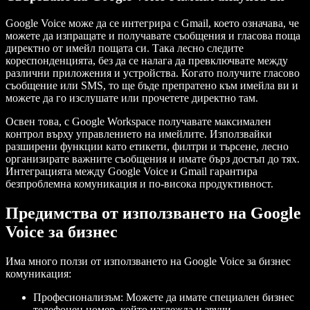
Google Voice може да се интегрира с Gmail, което означава, че
можете да изпращате и получавате съобщения и гласова поща
директно от имейл пощата си. Така лесно следите
кореспонденцията, без да се налага да превключвате между
различни приложения и устройства. Когато получите гласово
съобщение или SMS, то ще бъде препратено към имейла ви и
можете да го изслушате или прочетете директно там.
Освен това, с Google Workspace получавате максимален
контрол върху управлението на имейлите. Използвайки
разширени функции като етикети, филтри и търсене, лесно
организирате важните съобщения и имате бърз достъп до тях.
Интеграцията между Google Voice и Gmail гарантира
безпроблемна комуникация и по-висока продуктивност.
Предимства от използването на Google
Voice за бизнес
Има много ползи от използването на Google Voice за бизнес
комуникация:
Професионализъм: Можете да имате специален бизнес
телефонен номер, който изглежда и звучи