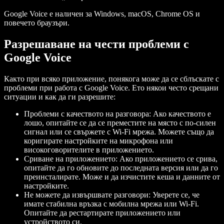
Google Voice е наличен за Windows, macOS, Chrome OS и
повечето браузъри.
Разрешаване на чести проблеми с
Google Voice
Както при всяко приложение, понякога може да се сблъскате с
проблеми при работа с Google Voice. Ето някои често срещани
ситуации и как да ги разрешите:
Проблеми с качеството на разговора: Ако качеството е
лошо, опитайте се да се преместите на място с по-силен
сигнал или се свържете с Wi-Fi мрежа. Можете също да
коригирате настройките на микрофона или
високоговорителите в приложението.
Сриване на приложението: Ако приложението се срива,
опитайте да го обновите до последната версия или да го
преинсталирате. Може и да изчистите кеша и данните от
настройките.
Не можете да извършвате разговори: Уверете се, че
имате стабилна връзка с мобилна мрежа или Wi-Fi.
Опитайте да рестартирате приложението или
устройството си.