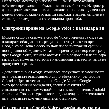
Освен това можете да използвате CRM за автоматични
действия при входящи обаждания или съобщения. Например
да настроите автоматично изпращане на последващ имейл до
клиента след обаждането или да възложите задача на член на
екипа да последва нова потенциална продажба.
Синхронизиране на Google Voice с календара ви
Можете също да свържете Google Voice с календара си, за да
планирате обаждания и срещи с клиенти директно през
Google Voice. Това е особено полезно за виртуални срещи и
последващи обаждания. Когато насрочите разговор или среща
през Google Voice, записът автоматично се добавя в календара
ви, а също може да настроите напомняния и известия, за да не
пропуснете среща.
Допълнително, с Google Workspace получавате възможността
да управлявате разписанието си по-ефективно чрез Google
Calendar. Чрез интеграцията на Google Voice с Google
Workspace всички обаждания, срещи и събития се
синхронизират между устройствата ви, включително Android
телефони. Това осигурява достъп до календара и възможност
да управлявате комуникацията си отвсякъде.
Свързване на Google Voice с имейл акаунта ви