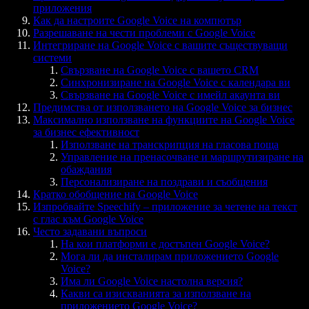
приложения
Как да настроите Google Voice на компютър
Разрешаване на чести проблеми с Google Voice
Интегриране на Google Voice с вашите съществуващи
системи
Свързване на Google Voice с вашето CRM
Синхронизиране на Google Voice с календара ви
Свързване на Google Voice с имейл акаунта ви
Предимства от използването на Google Voice за бизнес
Максимално използване на функциите на Google Voice
за бизнес ефективност
Използване на транскрипция на гласова поща
Управление на пренасочване и маршрутизиране на
обаждания
Персонализиране на поздрави и съобщения
Кратко обобщение на Google Voice
Изпробвайте Speechify – приложение за четене на текст
с глас към Google Voice
Често задавани въпроси
На кои платформи е достъпен Google Voice?
Мога ли да инсталирам приложението Google
Voice?
Има ли Google Voice настолна версия?
Какви са изискванията за използване на
приложението Google Voice?