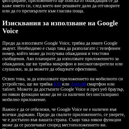
филтриране, приложението ще поиска от обаждащия се да
каже името си, след което вие решавате дали да отговорите
или да го прехвърлите към гласова поща.
Изисквания за използване на Google
Voice
Преди да използвате Google Voice, трябва да имате Google
акаунт. Необходимо е също така да разполагате с телефонен
номер, който може да получава обаждания и текстови
съобщения. Ако планирате да използвате приложението за
обаждания, ще ви трябва микрофон и високоговорители или
слушалки, за да можете да общувате ефективно.
Освен това, за да използвате приложението на мобилното си
устройство, ще ви трябва
iOS
или
Android
смартфон или
таблет. Можете да достъпите Google Voice и през уеб браузър,
но някои функции може да не са налични без инсталирано
мобилно приложение.
Важно е да се отбележи, че Google Voice не е наличен във
всички държави. Преди да свалите приложението, се уверете,
че е достъпно във вашата страна. Също така някои функции
може да се различават според местоположението ви.