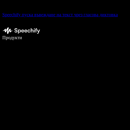
Speechify пуска въвеждане на текст чрез гласова диктовка
Пишете 5× по-бързо с гласово въвеждане
Продукти
Научете повече