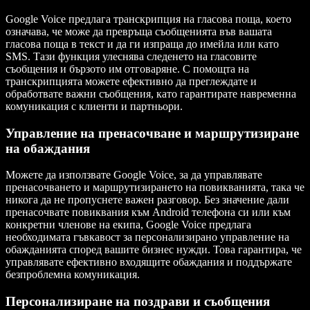
Google Voice предлага транскрипция на гласова поща, което
означава, че може да превръща съобщенията във вашата
гласова поща в текст и да ги изпраща до имейла или като
SMS. Тази функция улеснява следенето на гласовите
съобщения и бързото им отговаряне. С помощта на
транскрипцията можете ефективно да преглеждате и
обработвате важни съобщения, като гарантирате навременна
комуникация с клиенти и партньори.
Управление на пренасочване и маршрутизиране
на обаждания
Можете да използвате Google Voice, за да управлявате
пренасочването и маршрутизирането на повикванията, така че
никога да не пропуснете важен разговор. Без значение дали
пренасочвате повиквания към Android телефона си или към
конкретни членове на екипа, Google Voice предлага
необходимата гъвкавост за персонализирано управление на
обажданията според вашите бизнес нужди. Това гарантира, че
управлявате ефективно входящите обаждания и поддържате
безпроблемна комуникация.
Персонализиране на поздрави и съобщения