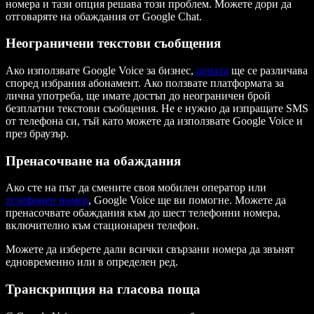
номера и тази опция решава този проблем. Можете дори да
отговаряте на обаждания от Google Chat.
Неограничени текстови съобщения
Ако използвате Google Voice за бизнес,
цената
ще се различава
според избрания абонамент. Ако ползвате платформата за
лична употреба, ще имате достъп до неограничен брой
безплатни текстови съобщения. Не е нужно да изпращате SMS
от телефона си, тъй като можете да използвате Google Voice и
през браузър.
Пренасочване на обаждания
Ако сте на път да смените своя мобилен оператор или
телефонен номер
, Google Voice ще ви помогне. Можете да
пренасочвате обаждания към до шест телефонни номера,
включително към стационарен телефон.
Можете да изберете дали всички свързани номера да звънят
едновременно или в определен ред.
Транскрипция на гласова поща