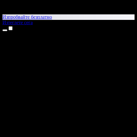
Изпробвайте безплатно
Изтеглете сега
Продукти
Текст в реч
Приложения за iPhone и iPad
Приложение за Android
Разширение за Chrome
Разширение за Edge
Уеб приложение
Приложение за Mac
Приложение за Windows