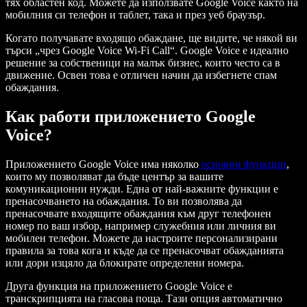
тях областен код. Можете да използвате Google Voice както на
мобилния си телефон и таблет, така и през уеб браузър.
Когато получавате входящо обаждане, ще видите, че някой ви
търси „чрез Google Voice Wi-Fi Call“. Google Voice е идеално
решение за собственици на малък бизнес, които често са в
движение. Освен това е отличен начин да избегнете спам
обаждания.
Как работи приложението Google
Voice?
Приложението Google Voice има няколко
основни функции
,
които му позволяват да бъде център за вашите
комуникационни нужди. Една от най-важните функции е
пренасочването на обаждания. То ви позволява да
пренасочвате входящите обаждания към друг телефонен
номер по ваш избор, например служебния или личния ви
мобилен телефон. Можете да настроите персонализирани
правила за това кога и къде да се пренасочват обажданията
или дори изцяло да блокирате определени номера.
Друга функция на приложението Google Voice е
транскрипцията на гласова поща. Тази опция автоматично