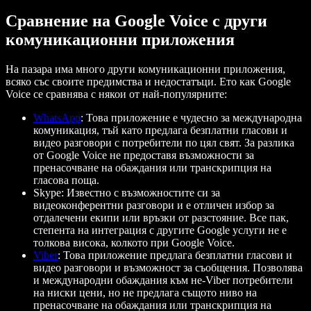
Сравнение на Google Voice с други
комуникационни приложения
На пазара има много други комуникационни приложения,
всяко със своите предимства и недостатъци. Ето как Google
Voice се сравнява с някои от най-популярните:
WhatsApp
: Това приложение е чудесно за международна
комуникация, тъй като предлага безплатни гласови и
видео разговори с потребители по цял свят. За разлика
от Google Voice не предоставя възможности за
пренасочване на обаждания или транскрипция на
гласова поща.
Skype: Известно с възможностите си за
видеоконферентни разговори и е отличен избор за
отдалечени екипи или връзки от разстояние. Все пак,
степента на интеграция с другите Google услуги не е
толкова висока, колкото при Google Voice.
Viber
: Това приложение предлага безплатни гласови и
видео разговори и възможност за съобщения. Позволява
и международни обаждания към не-Viber потребители
на ниски цени, но не предлага същото ниво на
пренасочване на обаждания или транскрипция на