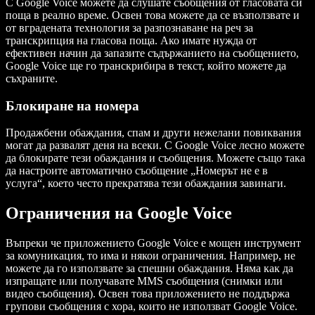
С Google Voice можете да слушате съобщения от гласовата си
поща в реално време. Освен това можете да се възползвате и
от вградената технология за разпознаване на реч за
транскрипция на гласова поща. Ако имате нужда от
ефективен начин да запазите съдържанието на съобщението,
Google Voice ще го транскрибира в текст, който можете да
съхраните.
Блокиране на номера
Продажбени обаждания, спам и други нежелани повиквания
могат да развалят деня на всеки. С Google Voice лесно можете
да блокирате тези обаждания и съобщения. Можете също така
да настроите автоматично съобщение „Номерът не е в
услуга“, което често прекратява тези обаждания завинаги.
Ограничения на Google Voice
Въпреки че приложението Google Voice е мощен инструмент
за комуникация, то има и някои ограничения. Например, не
можете да го използвате за спешни обаждания. Няма как да
изпращате или получавате MMS съобщения (снимки или
видео съобщения). Освен това приложението не поддържа
групови съобщения с хора, които не използват Google Voice.