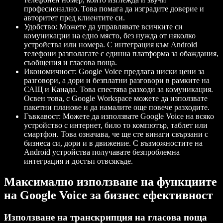
професионално. Това помага да изградите доверие и
авторитет пред клиентите си.
Удобство: Можете да управлявате всичките си
комуникации на едно място, без нужда от няколко
устройства или номера. С интеграция към Android
телефони разполагате с единна платформа за обаждания,
съобщения и гласова поща.
Икономичност: Google Voice предлага ниски цени за
разговори, а дори и безплатни разговори в рамките на
САЩ и Канада. Това спестява разходи за комуникация.
Освен това, с Google Workspace можете да използвате
пакетни планове и да намалите още повече разходите.
Гъвкавост: Можете да използвате Google Voice на всяко
устройство с интернет, било то компютър, таблет или
смартфон. Това означава, че ще сте винаги свързани с
бизнеса си, дори и в движение. С възможностите на
Android устройства получавате безпроблемна
интеграция и достъп отвсякъде.
Максимално използване на функциите
на Google Voice за бизнес ефективност
Използване на транскрипция на гласова поща