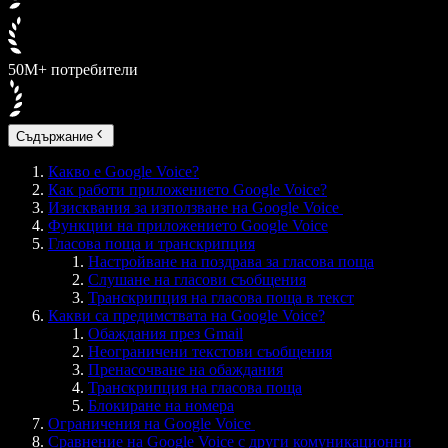
50M+ потребители
Съдържание
Какво е Google Voice?
Как работи приложението Google Voice?
Изисквания за използване на Google Voice
Функции на приложението Google Voice
Гласова поща и транскрипция
Настройване на поздрава за гласова поща
Слушане на гласови съобщения
Транскрипция на гласова поща в текст
Какви са предимствата на Google Voice?
Обаждания през Gmail
Неограничени текстови съобщения
Пренасочване на обаждания
Транскрипция на гласова поща
Блокиране на номера
Ограничения на Google Voice
Сравнение на Google Voice с други комуникационни