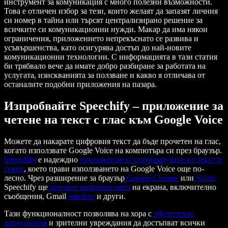
инструмент за комуникация с много полезни възможности.
Това е отличен избор за тези, които желаят да запазят личния
си номер в тайна или търсят централизирано решение за
всичките си комуникационни нужди. Макар да има някои
ограничения, приложението непрекъснато се развива и
усъвършенства, като осигурява достъп до най-новите
комуникационни технологии. С информацията в тази статия
би трябвало вече да имате добро разбиране за работата на
услугата, изискванията за ползване и какво я отличава от
останалите подобни приложения на пазара.
Изпробвайте Speechify – приложение за
четене на текст с глас към Google Voice
Можете да накарате цифровия текст да бъде прочетен на глас,
когато използвате Google Voice на компютъра си през браузър.
Speechify
е надеждно
приложение за преобразуване на текст в
говор
, което прави използването на Google Voice още по-
лесно. Чрез разширение за браузър
Google Chrome
или
Safari
Speechify ще
прочете информацията
на екрана, включително
съобщения, Gmail
имейли
и други.
Тази функционалност позволява на хора с
обучителни
затруднения
и зрителни увреждания да достъпват всички