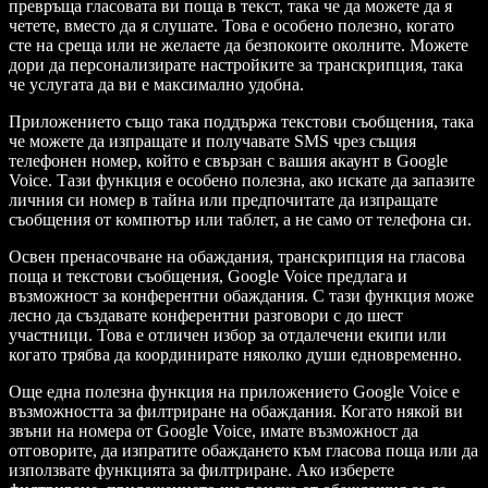
превръща гласовата ви поща в текст, така че да можете да я
четете, вместо да я слушате. Това е особено полезно, когато
сте на среща или не желаете да безпокоите околните. Можете
дори да персонализирате настройките за транскрипция, така
че услугата да ви е максимално удобна.
Приложението също така поддържа текстови съобщения, така
че можете да изпращате и получавате SMS чрез същия
телефонен номер, който е свързан с вашия акаунт в Google
Voice. Тази функция е особено полезна, ако искате да запазите
личния си номер в тайна или предпочитате да изпращате
съобщения от компютър или таблет, а не само от телефона си.
Освен пренасочване на обаждания, транскрипция на гласова
поща и текстови съобщения, Google Voice предлага и
възможност за конферентни обаждания. С тази функция може
лесно да създавате конферентни разговори с до шест
участници. Това е отличен избор за отдалечени екипи или
когато трябва да координирате няколко души едновременно.
Още една полезна функция на приложението Google Voice е
възможността за филтриране на обаждания. Когато някой ви
звъни на номера от Google Voice, имате възможност да
отговорите, да изпратите обаждането към гласова поща или да
използвате функцията за филтриране. Ако изберете