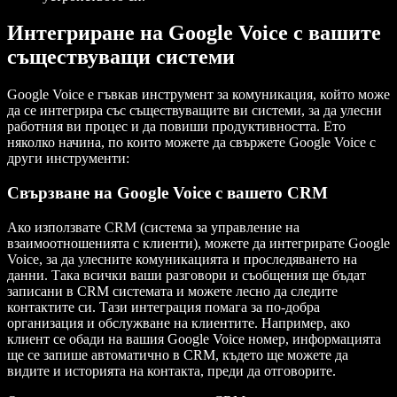
Интегриране на Google Voice с вашите
съществуващи системи
Google Voice е гъвкав инструмент за комуникация, който може
да се интегрира със съществуващите ви системи, за да улесни
работния ви процес и да повиши продуктивността. Ето
няколко начина, по които можете да свържете Google Voice с
други инструменти:
Свързване на Google Voice с вашето CRM
Ако използвате CRM (система за управление на
взаимоотношенията с клиенти), можете да интегрирате Google
Voice, за да улесните комуникацията и проследяването на
данни. Така всички ваши разговори и съобщения ще бъдат
записани в CRM системата и можете лесно да следите
контактите си. Тази интеграция помага за по-добра
организация и обслужване на клиентите. Например, ако
клиент се обади на вашия Google Voice номер, информацията
ще се запише автоматично в CRM, където ще можете да
видите и историята на контакта, преди да отговорите.