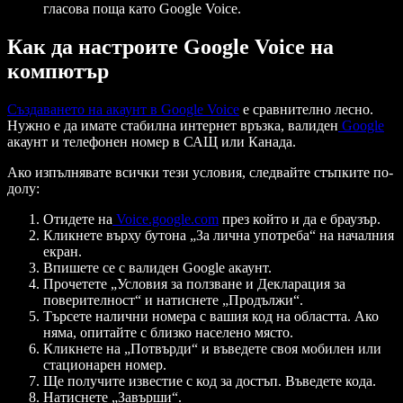
гласова поща като Google Voice.
Как да настроите Google Voice на
компютър
Създаването на акаунт в Google Voice
е сравнително лесно.
Нужно е да имате стабилна интернет връзка, валиден
Google
акаунт и телефонен номер в САЩ или Канада.
Ако изпълнявате всички тези условия, следвайте стъпките по-
долу:
Отидете на
Voice.google.com
през който и да е браузър.
Кликнете върху бутона „За лична употреба“ на началния
екран.
Впишете се с валиден Google акаунт.
Прочетете „Условия за ползване и Декларация за
поверителност“ и натиснете „Продължи“.
Търсете налични номера с вашия код на областта. Ако
няма, опитайте с близко населено място.
Кликнете на „Потвърди“ и въведете своя мобилен или
стационарен номер.
Ще получите известие с код за достъп. Въведете кода.
Натиснете „Завърши“.