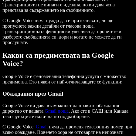
Транскрипцията не винаги е идеална, но ви дава ясна
представа за съдържанието на съобщението.
С Google Voice няма нужда да се притеснявате, че ще
пропуснете важни детайли от гласова поща.
Транскрипционната функция ви улеснява да прочетете и
разберете съобщенията си, дори и когато не можете да ги
прослушате.
Какви са предимствата на Google
Voice?
Google Voice е феноменална телефонна услуга с множество
предимства. Ето някои от най-отличаващите се функции:
Обаждания през Gmail
Google Voice ви дава възможност да правите обаждания
директно от вашата
Gmail поща
. Ако сте в САЩ или Канада,
тази функция е налична по подразбиране.
С Google Voice,
Gmail
няма да променя телефонния номер при
всяко обаждане. Повечето хора не отговарят на непознати