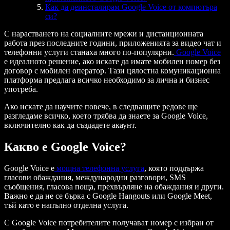
Как да деинсталирам Google Voice от компютъра
си?
С нарастването на социалните мрежи и дистанционната
работа през последните години, приложенията за видео чат и
телефонни услуги станаха много по-популярни.
Google Voice
е идеалното решение, ако искате да имате мобилен номер без
договор с мобилен оператор. Тази цялостна комуникационна
платформа предлага всичко необходимо за лична и бизнес
употреба.
Ако искате да научите повече, в следващите редове ще
разгледаме всичко, което трябва да знаете за Google Voice,
включително как да създадете акаунт.
Какво е Google Voice?
Google Voice е
мощна телефонна услуга
, която поддържа
гласови обаждания, международни разговори, SMS
съобщения, гласова поща, прехвърляне на обаждания и други.
Важно е да не се бърка с Google Hangouts или Google Meet,
тъй като е напълно отделна услуга.
С Google Voice потребителите получават номер с избран от