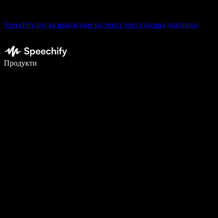
Speechify пуска въвеждане на текст чрез гласова диктовка
Пишете 5× по-бързо с гласово въвеждане
Продукти
Научете повече