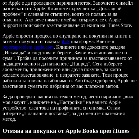
от Apple е да проследите паричния поток. Започнете с имейл
разписката от Apple. Кликнете върху линка „Докладвай
проблем“ и следвайте стъпките, които се появят, за да
отмените. Ако вече нямате имейла, свържете се с Apple
Support и поискайте възстановяване от екипа на iTunes Store.
Apple опрости процеса по анулиране на покупки на книги и
всички покупки от тяхната
iOS
платформа. Влезте в
reportaproblem.apple.com
. Кликнете или докоснете раздела
„Искам да“ и след това изберете „Заяви възстановяване на
сума“. Трябва да посочите причината за възстановяването от
падащото меню и да натиснете „Напред“. Сега изберете
абонамента, приложението или друга покупка, за която
желаете възстановяване, и изпратете заявката. Този процес
работи и за отмяна на абонамент. Ако бъде одобрено, Apple ще
възстанови сумата по избрания от вас платежен метод.
За да проверите вашия платежен метод, често наричано „виж
моя акаунт“, кликнете на „Настройки“ на вашето Apple
устройство, след това на профилната си снимка. Оттам
изберете „Плащане и доставка“, за да смените платежния
метод.
Отмяна на покупки от Apple Books през iTunes