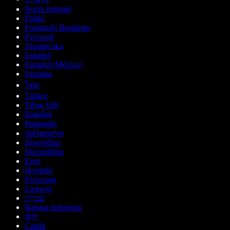
Norsk bokmål
Polski
Português Brasileiro
Русский
Українська
Español
Español (México)
Svenska
ไทย
Türkçe
Tiếng Việt
Română
Português
ქართული
Slovenčina
Slovenščina
Eesti
Hrvatski
Ελληνικά
Lietuvių
עברית
Bahasa Indonesia
বাংলা
Català