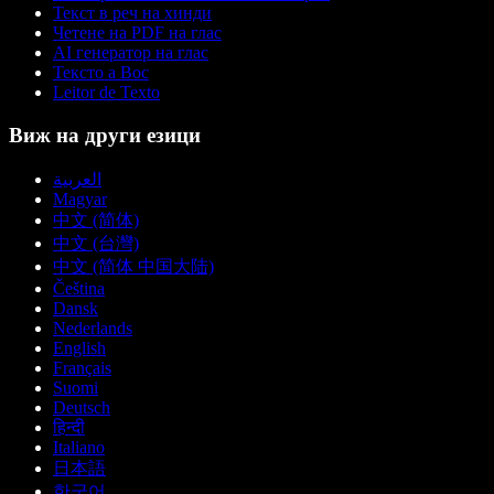
Текст в реч на хинди
Четене на PDF на глас
AI генератор на глас
Тексто а Вос
Leitor de Texto
Виж на други езици
العربية
Magyar
中文 (简体)
中文 (台灣)
中文 (简体 中国大陆)
Čeština
Dansk
Nederlands
English
Français
Suomi
Deutsch
हिन्दी
Italiano
日本語
한국어