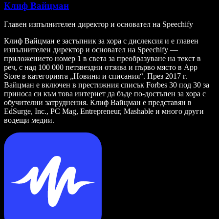
Клиф Вайцман
Главен изпълнителен директор и основател на Speechify
Клиф Вайцман е застъпник за хора с дислексия и е главен
изпълнителен директор и основател на Speechify —
приложението номер 1 в света за преобразуване на текст в
реч, с над 100 000 петзвездни отзива и първо място в App
Store в категорията „Новини и списания“. През 2017 г.
Вайцман е включен в престижния списък Forbes 30 под 30 за
приноса си към това интернет да бъде по-достъпен за хора с
обучителни затруднения. Клиф Вайцман е представян в
EdSurge, Inc., PC Mag, Entrepreneur, Mashable и много други
водещи медии.