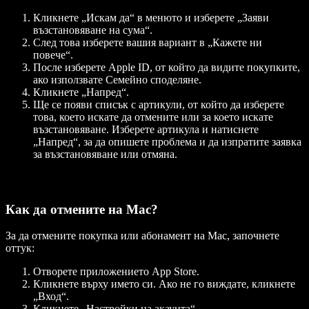
Кликнете „Искам да“ в менюто и изберете „Заяви
възстановяване на сума“.
След това изберете вашия вариант в „Кажете ни
повече“.
После изберете Apple ID, от който да видите покупките,
ако използвате Семейно споделяне.
Кликнете „Напред“.
Ще се появи списък с артикули, от който да изберете
това, което искате да отмените или за което искате
възстановяване. Изберете артикула и натиснете
„Напред“, за да опишете проблема и да изпратите заявка
за възстановяване или отмяна.
Как да отмените на Mac?
За да отмените покупка или абонамент на Mac, започнете
оттук:
Отворете приложението App Store.
Кликнете върху името си. Ако не го виждате, кликнете
„Вход“.
Кликнете „Настройки на акаунта“.