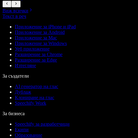
Виж всички
Текст в реч
Приложение за iPhone и iPad
Приложение за Android
Приложение за Mac
Приложение за Windows
Уеб приложение
Разширение за Chrome
Разширение за Edge
Изтегляне
За създатели
AI генератор на глас
Дублаж
Клониране на глас
Speechify Work
За бизнеса
Speechify за разработчици
Екипи
Образование