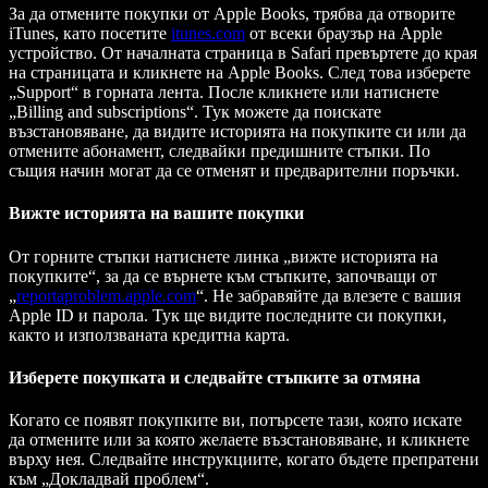
За да отмените покупки от Apple Books, трябва да отворите
iTunes, като посетите
itunes.com
от всеки браузър на Apple
устройство. От началната страница в Safari превъртете до края
на страницата и кликнете на Apple Books. След това изберете
„Support“ в горната лента. После кликнете или натиснете
„Billing and subscriptions“. Тук можете да поискате
възстановяване, да видите историята на покупките си или да
отмените абонамент, следвайки предишните стъпки. По
същия начин могат да се отменят и предварителни поръчки.
Вижте историята на вашите покупки
От горните стъпки натиснете линка „вижте историята на
покупките“, за да се върнете към стъпките, започващи от
„
reportaproblem.apple.com
“. Не забравяйте да влезете с вашия
Apple ID и парола. Тук ще видите последните си покупки,
както и използваната кредитна карта.
Изберете покупката и следвайте стъпките за отмяна
Когато се появят покупките ви, потърсете тази, която искате
да отмените или за която желаете възстановяване, и кликнете
върху нея. Следвайте инструкциите, когато бъдете препратени
към „Докладвай проблем“.