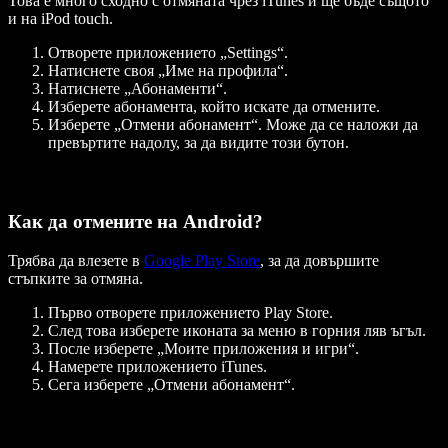
Това е много сходно с отмяната чрез iTunes и ще бъде същото
и на iPod touch.
Отворете приложението „Settings“.
Натиснете своя „Име на профила“.
Натиснете „Абонаменти“.
Изберете абонамента, който искате да отмените.
Изберете „Отмени абонамент“. Може да се наложи да
превъртите надолу, за да видите този бутон.
Как да отмените на Android?
Трябва да влезете в
Google Play Store
, за да довършите
стъпките за отмяна.
Първо отворете приложението Play Store.
След това изберете иконата за меню в горния ляв ъгъл.
После изберете „Моите приложения и игри“.
Намерете приложението iTunes.
Сега изберете „Отмени абонамент“.