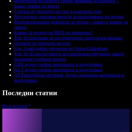
Фонетична осъзнатост срещу фонемна осъзнатост –
какво трябва да знаете
5 ползи от четенето на глас в класната стая
Пет научно доказани метода за преподаване на четене
Интервенционни дейности за четене – какво е важно да
знаете
Какви са целите на ИЕП по правопис?
Топ 10 програми за систематичен синтетичен фоникс
Ползите от четенето на глас
Топ 3 най-добри обучения по Orton-Gillingham
Топ 10 AI инструмента за електронно обучение, които
променят учебния процес
GRE аудио учебни материали и подготовка
ACT аудио учебни материали и подготовка
AP Европейска история: Аудио помощни материали и
подготовка
Последни статии
Виж всички