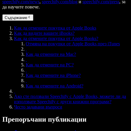
speechify.com/news
,
speechify.com/blog
и
speechify.com/press
, за
да научите повече.
Съдържание
Как да отмените покупка от Apple Books
Как да видите вашите iBooks?
Как да отмените покупка от Apple Books?
Отмяна на покупки от Apple Books през iTunes
Как да отмените на Mac?
Как да отмените на PC?
Как да отмените на iPhone?
Как да отмените на Android?
Ако сте ползвали Speechify с Apple Books, можете ли да
използвате Speechify с други книжни програми?
Често задавани въпроси
Препоръчани публикации