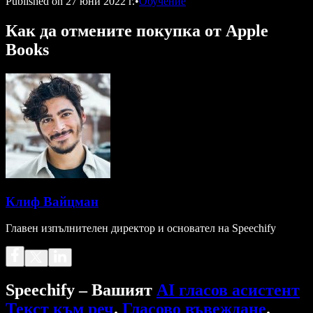
Published on
27 юни 2022 г.
•
Обучение
Как да отмените покупка от Apple
Books
Клиф Вайцман
Главен изпълнителен директор и основател на Speechify
Speechify – Вашият
AI гласов асистент
Текст към реч
.
Гласово въвеждане
.