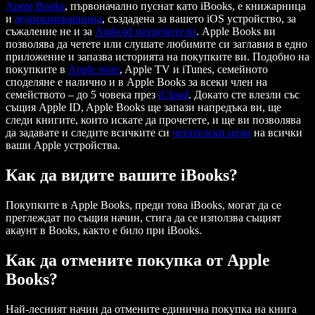
Apple Books
, първоначално пуснат като iBooks, е книжарница
и
аудиокнижарница
, създадена за вашето iOS устройство, за
съжаление не и за
Android потребители
. Apple Books ви
позволява да четете или слушате любимите си заглавия в едно
приложение и запазва историята на покупките ви. Подобно на
покупките в
Apple store
, Apple TV и iTunes, семейното
споделяне е налично и в Apple Books за всеки член на
семейството – до 5 човека през
iCloud
. Докато сте влезли със
същия Apple ID, Apple Books ще запази напредъка ви, ще
следи книгите, които искате да прочетете, и ще ви позволява
да задавате и следите всичките си
четателски цели
на всички
ваши Apple устройства.
Как да видите вашите iBooks?
Покупките в Apple Books, преди това iBooks, могат да се
преглеждат по същия начин, стига да се използва същият
акаунт в Books, както е било при iBooks.
Как да отмените покупка от Apple
Books?
Най-лесният начин да отмените единична покупка на книга