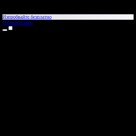
Изпробвайте безплатно
Изтеглете сега
Продукти
Текст в реч
Приложения за iPhone и iPad
Приложение за Android
Разширение за Chrome
Разширение за Edge
Уеб приложение
Приложение за Mac
Приложение за Windows