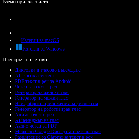
Вземи приложението
Изтегли за macOS
Изтегли за Windows
Препоръчано четиво
Диктовка и гласово въвеждане
AI гласов асистент
PDF текст в реч за Android
Четец за текст в реч
Генератор на женски глас
Генератор на мъжки глас
Най-добрите приложения за дислексия
Генератор на роботизиран глас
Аниме текст в реч
AI чейнджър на глас
Аудио четец за PDF
Може ли Google Docs да ми чете на глас
Разширение за Chrome за текст в реч