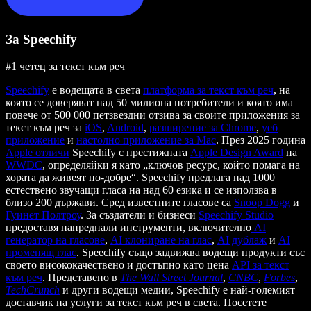
За Speechify
#1 четец за текст към реч
Speechify
е водещата в света
платформа за текст към реч
, на
която се доверяват над 50 милиона потребители и която има
повече от 500 000 петзвездни отзива за своите приложения за
текст към реч за
iOS
,
Android
,
разширение за Chrome
,
уеб
приложение
и
настолно приложение за Mac
. През 2025 година
Apple отличи
Speechify с престижната
Apple Design Award
на
WWDC
, определяйки я като „ключов ресурс, който помага на
хората да живеят по-добре“. Speechify предлага над 1000
естествено звучащи гласа на над 60 езика и се използва в
близо 200 държави. Сред известните гласове са
Snoop Dogg
и
Гуинет Полтроу
. За създатели и бизнеси
Speechify Studio
предоставя напреднали инструменти, включително
AI
генератор на гласове
,
AI клониране на глас
,
AI дублаж
и
AI
променящ глас
. Speechify също задвижва водещи продукти със
своето висококачествено и достъпно като цена
API за текст
към реч
. Представено в
The Wall Street Journal
,
CNBC
,
Forbes
,
TechCrunch
и други водещи медии, Speechify е най-големият
доставчик на услуги за текст към реч в света. Посетете