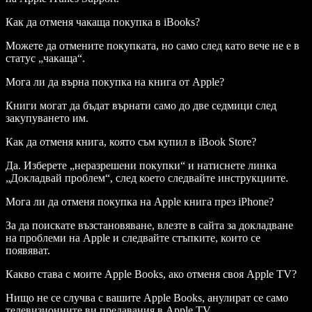
Как да отменя чакаща покупка в iBooks?
Можете да отмените покупката, но само след като вече не е в
статус „чакаща“.
Мога ли да върна покупка на книга от Apple?
Книги могат да бъдат върнати само до две седмици след
закупуването им.
Как да отменя книга, която съм купил в iBook Store?
Да. Изберете „неразрешени покупки“ и натиснете линка
„Докладвай проблем“, след което следвайте инструкциите.
Мога ли да отменя покупка на Apple книга през iPhone?
За да поискате възстановяване, влезте в сайта за докладване
на проблеми на Apple и следвайте стъпките, които се
появяват.
Какво става с моите Apple Books, ако отменя своя Apple TV?
Нищо не се случва с вашите Apple Books, анулират се само
телевизионните ви предавания в Apple TV.