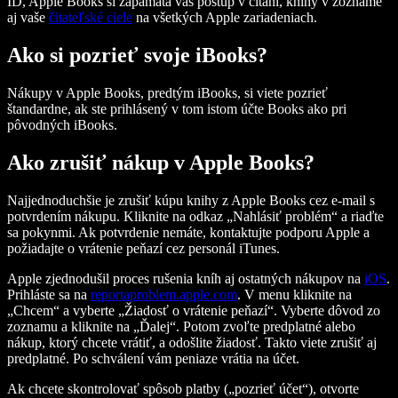
ID, Apple Books si zapamätá váš postup v čítaní, knihy v zozname
aj vaše
čitateľské ciele
na všetkých Apple zariadeniach.
Ako si pozrieť svoje iBooks?
Nákupy v Apple Books, predtým iBooks, si viete pozrieť
štandardne, ak ste prihlásený v tom istom účte Books ako pri
pôvodných iBooks.
Ako zrušiť nákup v Apple Books?
Najjednoduchšie je zrušiť kúpu knihy z Apple Books cez e‑mail s
potvrdením nákupu. Kliknite na odkaz „Nahlásiť problém“ a riaďte
sa pokynmi. Ak potvrdenie nemáte, kontaktujte podporu Apple a
požiadajte o vrátenie peňazí cez personál iTunes.
Apple zjednodušil proces rušenia kníh aj ostatných nákupov na
iOS
.
Prihláste sa na
reportaproblem.apple.com
. V menu kliknite na
„Chcem“ a vyberte „Žiadosť o vrátenie peňazí“. Vyberte dôvod zo
zoznamu a kliknite na „Ďalej“. Potom zvoľte predplatné alebo
nákup, ktorý chcete vrátiť, a odošlite žiadosť. Takto viete zrušiť aj
predplatné. Po schválení vám peniaze vrátia na účet.
Ak chcete skontrolovať spôsob platby („pozrieť účet“), otvorte