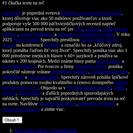
#1 čítačka textu na reč
Speechify
je popredná svetová
platforma na prevod textu na reč
,
ktorej dôveruje viac ako 50 miliónov používateľov a ktorú
podporuje vyše 500 000 päťhviezdičkových recenzií naprieč
aplikáciami na prevod textu na reč pre
iOS
,
Android
,
rozšírenie pre
Chrome
,
webovú aplikáciu
a
desktopovú aplikáciu pre Mac
. V roku
2025
Apple ocenilo
Speechify prestížnou
cenou Apple Design
Award
na konferencii
WWDC
a označilo ho za „kľúčový zdroj,
ktorý pomáha ľuďom žiť svoj život“. Speechify ponúka viac ako 1
000 prirodzene znejúcich hlasov v 60+ jazykoch a používa sa
takmer v 200 krajinách. Medzi známe hlasy patria
Snoop Dogg
a
Gwyneth Paltrow
. Pre tvorcov a firmy
Speechify Studio
ponúka
pokročilé nástroje vrátane
generátora AI hlasu
,
AI klonovania hlasu
,
AI dabingu
a
AI meniča hlasu
. Speechify zároveň poháňa špičkové
produkty pomocou svojho kvalitného a cenovo dostupného
API na
prevod textu na reč
. Objavilo sa v
The Wall Street Journal
,
CNBC
,
Forbes
,
TechCrunch
a ďalších popredných spravodajských
médiách. Speechify je najväčší poskytovateľ prevodu textu na reč
na svete. Navštívte
speechify.com/news
,
speechify.com/blog
a
speechify.com/press
a zistite viac.
Obsah
Ako zrušiť nákup v Apple Books