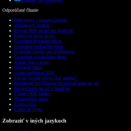
Stiahnuť pre Windows
Odporúčané čítanie
Diktovanie a hlasové písanie
AI hlasový asistent
Prevod PDF na reč pre Android
Prehrávač textu na reč
Generátor ženského hlasu
Generátor mužského hlasu
Najlepšie čítačky pre dyslektikov
Generátor robotického hlasu
Anime hlas z textu
AI menič hlasu
Audio prehrávač PDF
Vie mi Google Docs čítať nahlas?
Rozšírenie pre Chrome na prevod textu na reč
Prevod textu na reč v hindčine
Čítanie PDF nahlas
AI generátor hlasu
Texto a Voz
Leitor de Texto
Zobraziť v iných jazykoch