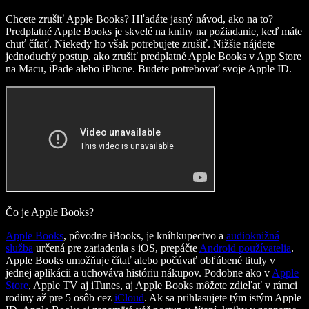
Chcete zrušiť Apple Books? Hľadáte jasný návod, ako na to?
Predplatné Apple Books je skvelé na knihy na požiadanie, keď máte
chuť čítať. Niekedy ho však potrebujete zrušiť. Nižšie nájdete
jednoduchý postup, ako zrušiť predplatné Apple Books v App Store
na Macu, iPade alebo iPhone. Budete potrebovať svoje Apple ID.
Čo je Apple Books?
Apple Books
, pôvodne iBooks, je kníhkupectvo a
audioknižná
služba
určená pre zariadenia s iOS, prepáčte
Android používatelia
.
Apple Books umožňuje čítať alebo počúvať obľúbené tituly v
jednej aplikácii a uchováva históriu nákupov. Podobne ako v
Apple
Store
, Apple TV aj iTunes, aj Apple Books môžete zdieľať v rámci
rodiny až pre 5 osôb cez
iCloud
. Ak sa prihlasujete tým istým Apple