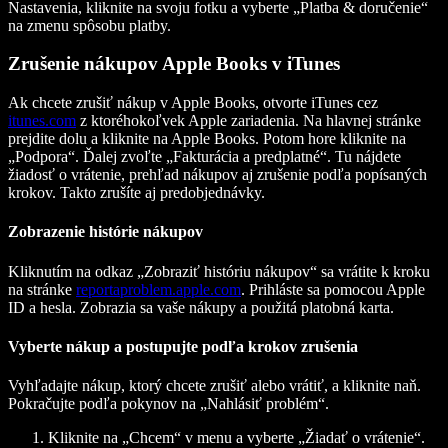
Nastavenia, kliknite na svoju fotku a vyberte „Platba & doručenie“
na zmenu spôsobu platby.
Zrušenie nákupov Apple Books v iTunes
Ak chcete zrušiť nákup v Apple Books, otvorte iTunes cez
itunes.com
z ktoréhokoľvek Apple zariadenia. Na hlavnej stránke
prejdite dolu a kliknite na Apple Books. Potom hore kliknite na
„Podpora“. Ďalej zvoľte „Fakturácia a predplatné“. Tu nájdete
žiadosť o vrátenie, prehľad nákupov aj zrušenie podľa popísaných
krokov. Takto zrušíte aj predobjednávky.
Zobrazenie histórie nákupov
Kliknutím na odkaz „Zobraziť históriu nákupov“ sa vrátite k kroku
na stránke
reportaproblem.apple.com
. Prihláste sa pomocou Apple
ID a hesla. Zobrazia sa vaše nákupy a použitá platobná karta.
Vyberte nákup a postupujte podľa krokov zrušenia
Vyhľadajte nákup, ktorý chcete zrušiť alebo vrátiť, a kliknite naň.
Pokračujte podľa pokynov na „Nahlásiť problém“.
Kliknite na „Chcem“ v menu a vyberte „Žiadať o vrátenie“.