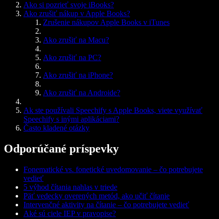
Ako si pozrieť svoje iBooks?
Ako zrušiť nákup v Apple Books?
Zrušenie nákupov Apple Books v iTunes
Ako zrušiť na Macu?
Ako zrušiť na PC?
Ako zrušiť na iPhone?
Ako zrušiť na Androide?
Ak ste používali Speechify s Apple Books, viete využívať
Speechify s inými aplikáciami?
Často kladené otázky
Odporúčané príspevky
Fonematické vs. fonetické uvedomovanie – čo potrebujete
vedieť
5 výhod čítania nahlas v triede
Päť vedecky overených metód, ako učiť čítanie
Intervenčné aktivity na čítanie – čo potrebujete vedieť
Aké sú ciele IEP v pravopise?