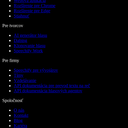
Webová aplikácia
Rozšírenie pre Chrome
Rozšírenie pre Edge
Stiahnuť
Pre tvorcov
AI generátor hlasu
Dabing
Klonovanie hlasu
Speechify Work
Pre firmy
Speechify pre vývojárov
Tímy
Vzdelávanie
API dokumentácia pre prevod textu na reč
API dokumentácia hlasových agentov
Spoločnosť
O nás
Kontakt
Blog
Kariéra