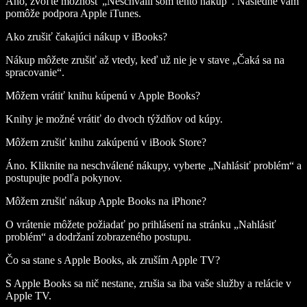
Áno, zvoľte možnosť „Neschválil som tento nákup“. Následne vám
pomôže podpora Apple iTunes.
Ako zrušiť čakajúci nákup v iBooks?
Nákup môžete zrušiť až vtedy, keď už nie je v stave „Čaká sa na
spracovanie“.
Môžem vrátiť knihu kúpenú v Apple Books?
Knihy je možné vrátiť do dvoch týždňov od kúpy.
Môžem zrušiť knihu zakúpenú v iBook Store?
Áno. Kliknite na neschválené nákupy, vyberte „Nahlásiť problém“ a
postupujte podľa pokynov.
Môžem zrušiť nákup Apple Books na iPhone?
O vrátenie môžete požiadať po prihlásení na stránku „Nahlásiť
problém“ a dodržaní zobrazeného postupu.
Čo sa stane s Apple Books, ak zruším Apple TV?
S Apple Books sa nič nestane, zrušia sa iba vaše služby a relácie v
Apple TV.