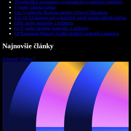
10 najlepších programov systematickej syntetickej fonetiky
Výhody čítania nahlas
Top 3 najlepšie školenia metódy Orton-Gillingham
Top 10 AI nástroje pre e‑learning, ktoré menia spôsob učenia
GRE audio materiály a príprava
ACT audio študijné materiály a príprava
AP European History: Audio študijný materiál a príprava
Najnovšie články
Zobraziť všetko