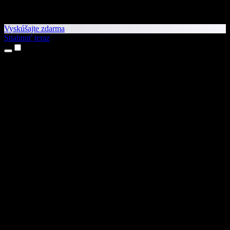
Vyskúšajte zdarma
Stiahnuť teraz
Produkty
Prevod textu na reč
Aplikácie pre iPhone a iPad
Aplikácia pre Android
Rozšírenie pre Chrome
Rozšírenie pre Edge
Webová aplikácia
Aplikácia pre Mac
Aplikácia pre Windows