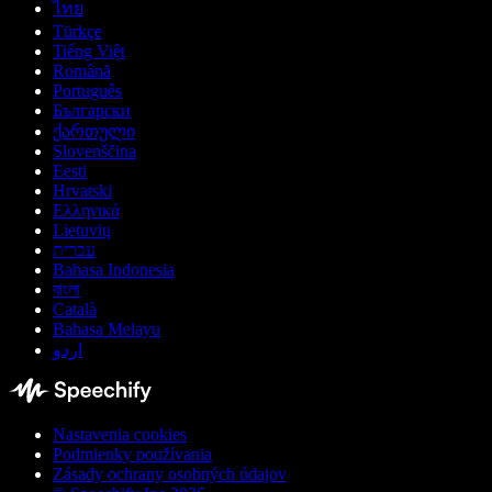
ไทย
Türkçe
Tiếng Việt
Română
Português
Български
ქართული
Slovenščina
Eesti
Hrvatski
Ελληνικά
Lietuvių
עברית
Bahasa Indonesia
বাংলা
Català
Bahasa Melayu
اردو
Nastavenia cookies
Podmienky používania
Zásady ochrany osobných údajov