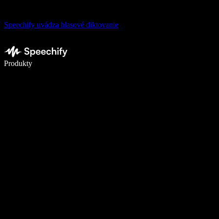
Speechify uvádza hlasové diktovanie
Píšte 5× rýchlejšie pomocou hlasového diktovania
Produkty
Zistiť viac