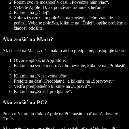
Potom zvoľte možnosť v časti „Povedzte nám viac“.
Vyberte Apple ID, ak používate rodinné zdieľanie.
Kliknite na „Ďalej“.
Zobrazí sa zoznam položiek na zrušenie alebo vrátenie
peňazí. Vyberte položku, kliknite na „Ďalej“, opíšte problém a
žiadosť odošlite.
Ako zrušiť na Macu?
Ak chcete na Macu zrušiť nákup alebo predplatné, postupujte takto:
Otvorte aplikáciu App Store.
Kliknite na svoje meno. Ak ho nevidíte, kliknite na „Prihlásiť
sa“.
Kliknite na „Nastavenia účtu“.
Prejdite na časť „Predplatné“ a kliknite na „Spravovať“.
Vedľa predplatného kliknite na „Upraviť“.
Kliknite na „Zrušiť predplatné“.
Ako zrušiť na PC?
Pred zrušením produktu Apple na PC musíte mať nainštalovaný
iTunes.
Ak nemáte iTunes, pozrite si, ako ho stiahnuť pre Windows PC.