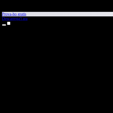
Prova-ho gratis
Descarrega'l ara
Productes
Text a veu
Aplicacions per a iPhone i iPad
Aplicació per a Android
Extensió per al Chrome
Extensió per a l'Edge
Aplicació web
Aplicació per al Mac
Aplicació per al Windows