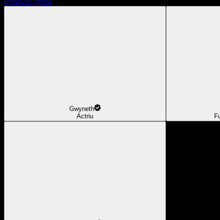
Prova-ho gratis
Gwyneth
Actriu
F