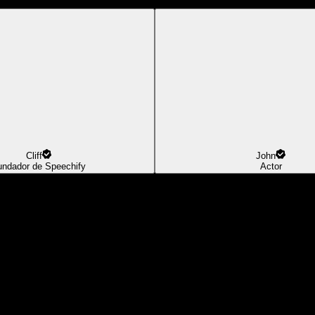
Cliff
John
undador de Speechify
Actor