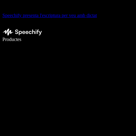
Speechify presenta l'escriptura per veu amb dictat
Escriu 5× més ràpid amb la veu
Productes
Més informació