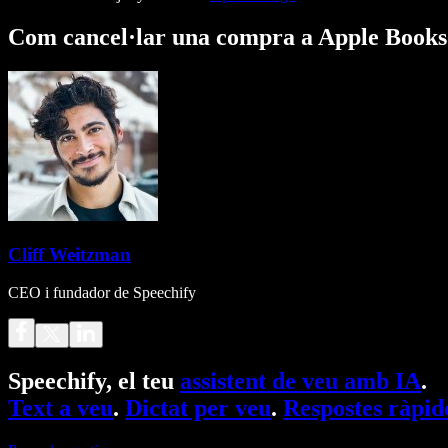
Com cancel·lar una compra a Apple Books
Cliff Weitzman
CEO i fundador de Speechify
Speechify, el teu
assistent de veu amb IA
.
Text a veu
.
Dictat per veu
.
Respostes ràpid