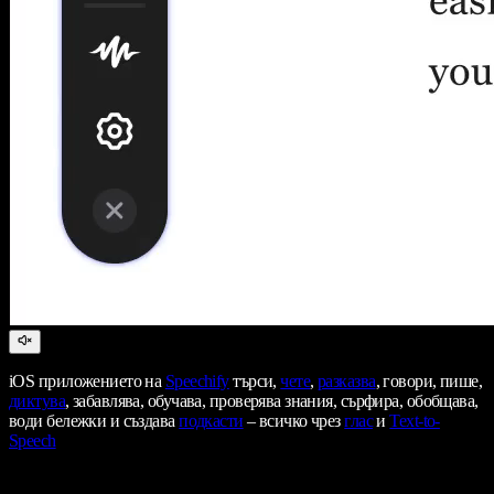
iOS приложението на
Speechify
търси,
чете
,
разказва
, говори, пише,
диктува
, забавлява, обучава, проверява знания, сърфира, обобщава,
води бележки и създава
подкасти
– всичко чрез
глас
и
Text-to-
Speech