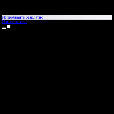
Изпробвайте безплатно
Изтеглете сега
Продукти
Текст в реч
Приложения за iPhone и iPad
Приложение за Android
Разширение за Chrome
Разширение за Edge
Уеб приложение
Приложение за Mac
Приложение за Windows