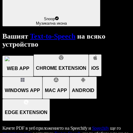
Snoop
Музикална икона
Вашият
Text-to-Speech
на всяко
устройство
CHROME EXTENSION
iOS
WEB APP
WINDOWS APP
MAC APP
ANDROID
EDGE EXTENSION
Качете PDF в уеб приложението на Speechify и
Speechify
ще го