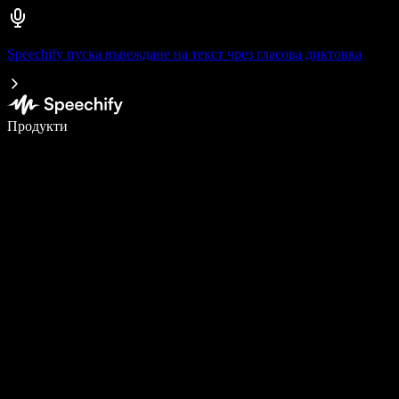
Speechify пуска въвеждане на текст чрез гласова диктовка
Пишете 5× по-бързо с гласово въвеждане
Продукти
Научете повече