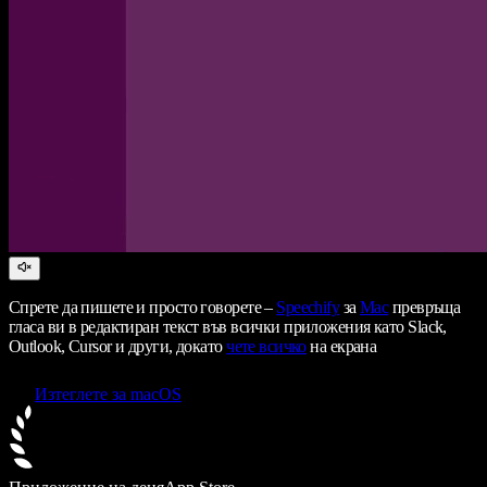
Спрете да пишете и просто говорете –
Speechify
за
Mac
превръща
гласа ви в редактиран текст във всички приложения като Slack,
Outlook, Cursor и други, докато
чете всичко
на екрана
Изтеглете за macOS