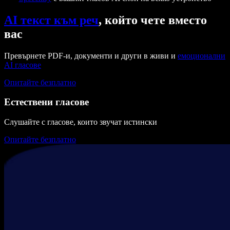
AI текст към реч
, който чете вместо
вас
Превърнете PDF-и, документи и други в живи и
емоционални
AI гласове
Опитайте безплатно
Естествени гласове
Слушайте с гласове, които звучат истински
Опитайте безплатно