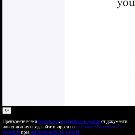
Превърнете всеки
текст в реч
,
създавайте подкасти
от документи
или описания и задавайте въпроси на
гласовия AI асистент на
Speechify
през
приложението за Android