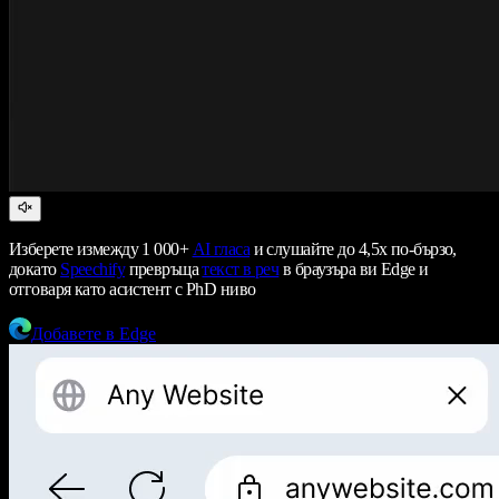
Изберете измежду 1 000+
AI гласа
и слушайте до 4,5x по-бързо,
докато
Speechify
превръща
текст в реч
в браузъра ви Edge и
отговаря като асистент с PhD ниво
Добавете в Edge