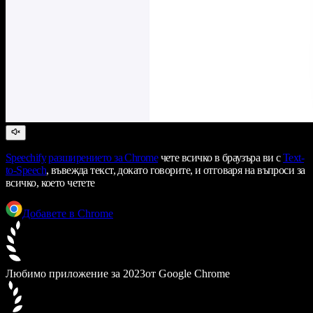
Speechify
разширението за Chrome
чете всичко в браузъра ви с
Text-
to-Speech
, въвежда текст, докато говорите, и отговаря на въпроси за
всичко, което четете
Добавете в Chrome
Любимо приложение за 2023
от Google Chrome