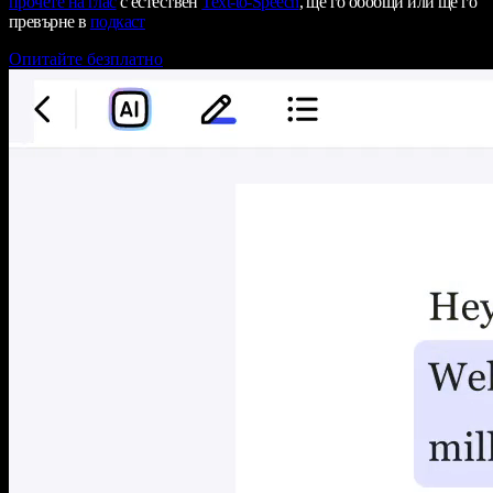
прочете на глас
с естествен
Text-to-Speech
, ще го обобщи или ще го
превърне в
подкаст
Опитайте безплатно