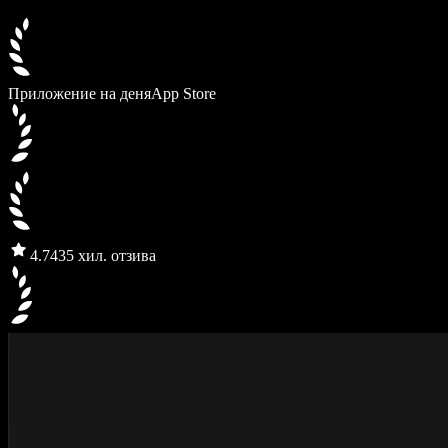
Приложение на деня
App Store
4.7
435 хил. отзива