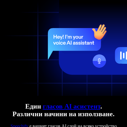
Един
гласов AI асистент
.
Различни начини на използване.
Speechify
е вашият гласов AI слой на всяко устройство