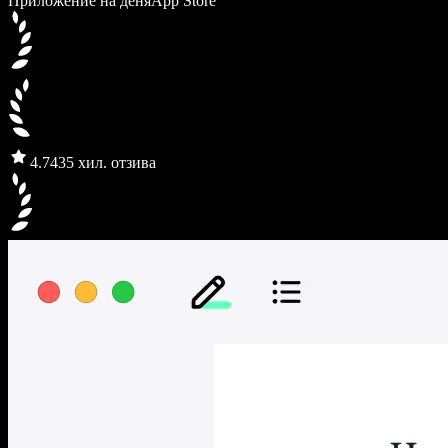
Приложение на деня
App Store
4.7
435 хил. отзива