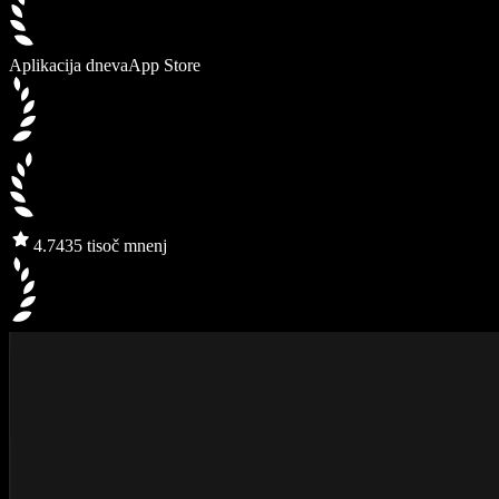
Aplikacija dneva
App Store
4.7
435 tisoč mnenj