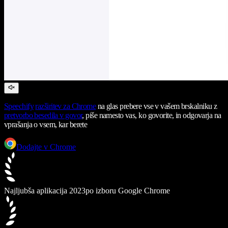
Speechify
razširitev za Chrome
na glas prebere vse v vašem brskalniku z
pretvorbo besedila v govor
, piše namesto vas, ko govorite, in odgovarja na
vprašanja o vsem, kar berete
Dodajte v Chrome
Najljubša aplikacija 2023
po izboru Google Chrome