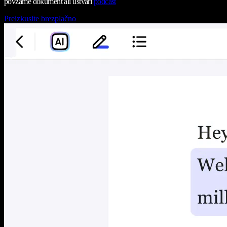
povzame dokument ali ustvari
podcast
Preizkusite brezplačno