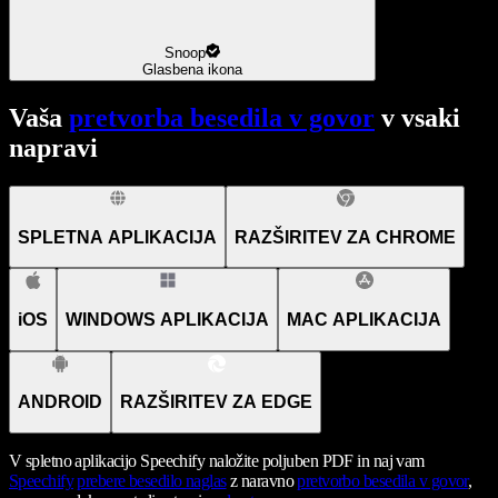
Snoop
Glasbena ikona
Vaša
pretvorba besedila v govor
v vsaki
napravi
SPLETNA APLIKACIJA
RAZŠIRITEV ZA CHROME
iOS
WINDOWS APLIKACIJA
MAC APLIKACIJA
ANDROID
RAZŠIRITEV ZA EDGE
V spletno aplikacijo Speechify naložite poljuben PDF in naj vam
Speechify
prebere besedilo naglas
z naravno
pretvorbo besedila v govor
,