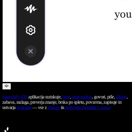
Speechify
iOS
aplikacija raziskuje,
bere
,
pripoveduje
, govori, piše,
diktira
,
zabava, razlaga, preverja znanje, brska po spletu, povzema, zapisuje in
ustvarja
podcaste
— vse z
glasom
in
pretvorbo besedila v govor