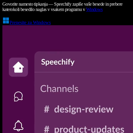
Govorite namesto tipkanja — Speechify zapiše vaše besede in prebere
katerokoli besedilo naglas v vsakem programu v
Windows
Prenesite za Windows