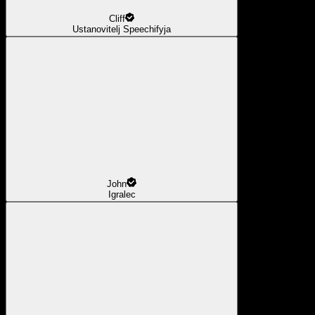
Cliff
Ustanovitelj Speechifyja
John
Igralec