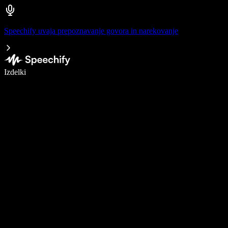
Speechify uvaja prepoznavanje govora in narekovanje
Pišite 5× hitreje z narekovanjem
Izdelki
Več o tem