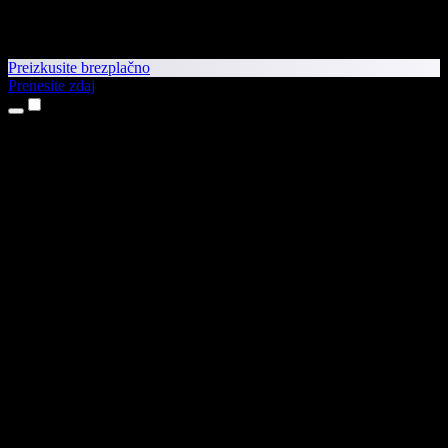
Preizkusite brezplačno
Prenesite zdaj
Izdelki
Pretvorba besedila v govor
Aplikaciji za iPhone in iPad
Aplikacija za Android
Razširitev za Chrome
Razširitev za Edge
Spletna aplikacija
Aplikacija za Mac
Aplikacija za Windows