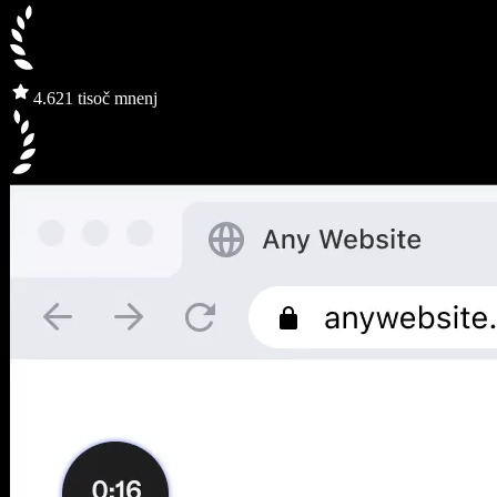
4.6
21 tisoč mnenj