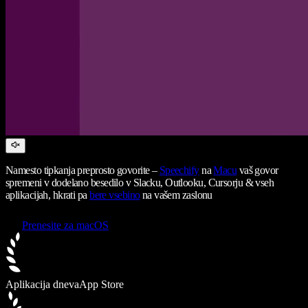
Namesto tipkanja preprosto govorite –
Speechify
na
Macu
vaš govor
spremeni v dodelano besedilo v Slacku, Outlooku, Cursorju & vseh
aplikacijah, hkrati pa
bere vsebino
na vašem zaslonu
Prenesite za macOS
Aplikacija dneva
App Store