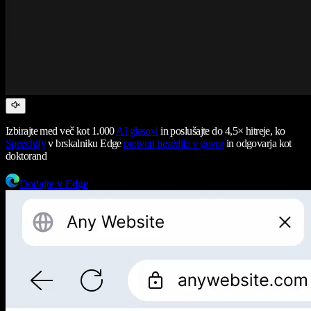
Izbirajte med več kot 1.000
AI glasovi
in poslušajte do 4,5× hitreje, ko
Speechify
v brskalniku Edge
pretvori besedilo v govor
in odgovarja kot
doktorand
Dodajte v Edge