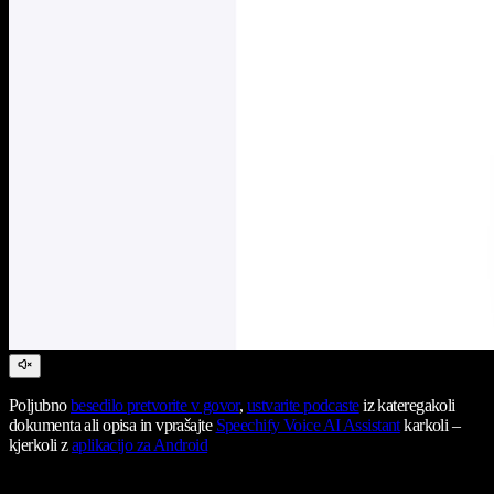
Poljubno
besedilo pretvorite v govor
,
ustvarite podcaste
iz kateregakoli
dokumenta ali opisa in vprašajte
Speechify Voice AI Assistant
karkoli –
kjerkoli z
aplikacijo za Android