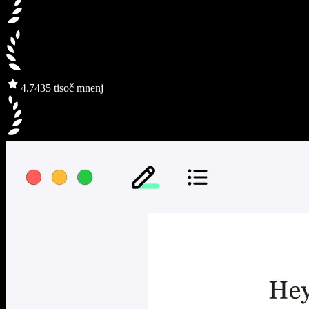
4.7
435 tisoč mnenj