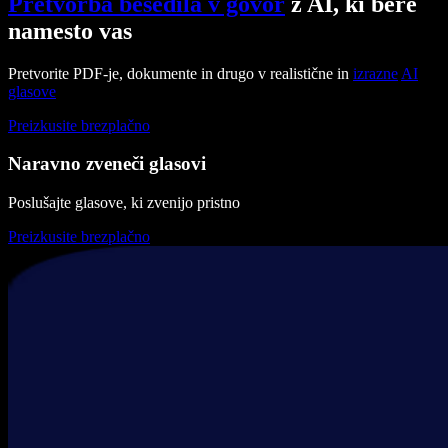
Pretvorba besedila v govor
z AI, ki bere
namesto vas
Pretvorite PDF-je, dokumente in drugo v realistične in
izrazne
AI
glasove
Preizkusite brezplačno
Naravno zveneči glasovi
Poslušajte glasove, ki zvenijo pristno
Preizkusite brezplačno