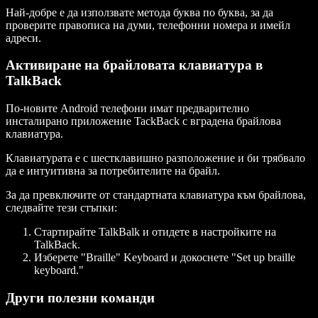
Най-добре е да използвате метода буква по буква, за да
проверите правописа на думи, телефонни номера и имейл
адреси.
Активиране на брайловата клавиатура в
TalkBack
По-новите Android телефони имат предварително
инсталирано приложение TackBack с вградена брайлова
клавиатура.
Клавиатурата е с шестклавишно разположение и би трябвало
да е интуитивна за потребителите на брайл.
За да превключите от стандартната клавиатура към брайлова,
следвайте тези стъпки:
Стартирайте TalkBalk и отидете в настройките на
TalkBack.
Изберете "Braille" Keyboard и докоснете "Set up braille
keyboard."
Други полезни команди