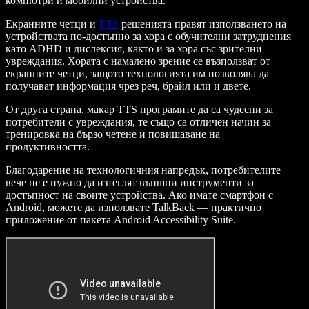
компютри и мобилни устройства.
Екранните четци и
TTS
решенията правят използването на
устройствата по-достъпно за хора с обучителни затруднения
като ADHD и дислексия, както и за хора със зрителни
увреждания. Хората с намалено зрение се възползват от
екранните четци, защото технологията им позволява да
получават информация чрез реч, брайл или и двете.
От друга страна, макар TTS програмите да са чудесни за
потребители с увреждания, те също са отличен начин за
тренировка на бързо четене и повишаване на
продуктивността.
Благодарение на технологичния напредък, потребителите
вече не е нужно да изтеглят външни инструменти за
достъпност на своите устройства. Ако имате смартфон с
Android, можете да използвате TalkBack — практично
приложение от пакета Android Accessibility Suite.