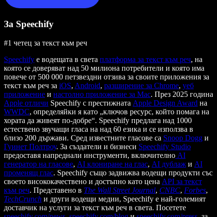
За Speechify
#1 четец за текст към реч
Speechify
е водещата в света
платформа за текст към реч
, на
която се доверяват над 50 милиона потребители и която има
повече от 500 000 петзвездни отзива за своите приложения за
текст към реч за
iOS
,
Android
,
разширение за Chrome
,
уеб
приложение
и
настолно приложение за Mac
. През 2025 година
Apple отличи
Speechify с престижната
Apple Design Award
на
WWDC
, определяйки я като „ключов ресурс, който помага на
хората да живеят по-добре“. Speechify предлага над 1000
естествено звучащи гласа на над 60 езика и се използва в
близо 200 държави. Сред известните гласове са
Snoop Dogg
и
Гуинет Полтроу
. За създатели и бизнеси
Speechify Studio
предоставя напреднали инструменти, включително
AI
генератор на гласове
,
AI клониране на глас
,
AI дублаж
и
AI
променящ глас
. Speechify също задвижва водещи продукти със
своето висококачествено и достъпно като цена
API за текст
към реч
. Представено в
The Wall Street Journal
,
CNBC
,
Forbes
,
TechCrunch
и други водещи медии, Speechify е най-големият
доставчик на услуги за текст към реч в света. Посетете
speechify.com/news
,
speechify.com/blog
и
speechify.com/press
, за