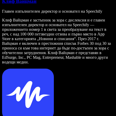
Клиф Вайцман
Главен изпълнителен директор и основател на Speechify
Клиф Вайцман е застъпник за хора с дислексия и е главен
изпълнителен директор и основател на Speechify —
приложението номер 1 в света за преобразуване на текст в
реч, с над 100 000 петзвездни отзива и първо място в App
Store в категорията „Новини и списания“. През 2017 г.
Вайцман е включен в престижния списък Forbes 30 под 30 за
приноса си към това интернет да бъде по-достъпен за хора с
обучителни затруднения. Клиф Вайцман е представян в
EdSurge, Inc., PC Mag, Entrepreneur, Mashable и много други
водещи медии.