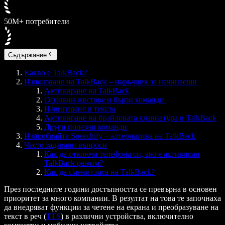
50M+ потребители
Съдържание
Какво е TalkBack?
Използване на TalkBack – наръчник за начинаещи
Активиране на TalkBack
Основни жестове и бързи команди
Навигиране в текста
Активиране на брайловата клавиатура в TalkBack
Други полезни команди
Изпробвайте Speechify – алтернатива на TalkBack
Често задавани въпроси
Как да отключа телефона си, ако е активиран
TalkBack режим?
Как да сменя гласа на TalkBack?
През последните години достъпността се превърна в основен
приоритет за много компании. В резултат на това те започнаха
да внедряват функции за четене на екрана и преобразуване на
текст в реч (
TTS
) в различни устройства, включително