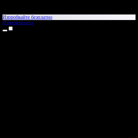
Изпробвайте безплатно
Изтеглете сега
Продукти
Текст в реч
Приложения за iPhone и iPad
Приложение за Android
Разширение за Chrome
Разширение за Edge
Уеб приложение
Приложение за Mac
Приложение за Windows