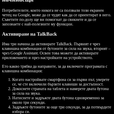
Потребителите, които никога не са ползвали този екранен
четец на Google, може да се чудят как да се ориентират в него.
Съветите по-долу ще ви помогнат да свикнете и да се
запознаете с най-полезните му функции.
Активиране на TalkBack
Има три начина да активирате TalkBack. Първият е чрез
клавишна комбинация от бутоните за сила на звука, вторият –
чрез Google Assistant. Освен това можете да активирате
приложението и през настройките на устройството.
Ето какво трябва да направите, за да включите програмата с
клавишна комбинация:
Когато настройвате смартфона си за първи път, уверете
се, че сте включили бързите клавиши за достъпност.
Докоснете страната на таблета и намерете двата бутона
за сила на звука.
Натиснете и задръжте двата бутона едновременно за
около три секунди.
Задръжте бутоните за още три секунди, за да потвърдите
избора си.