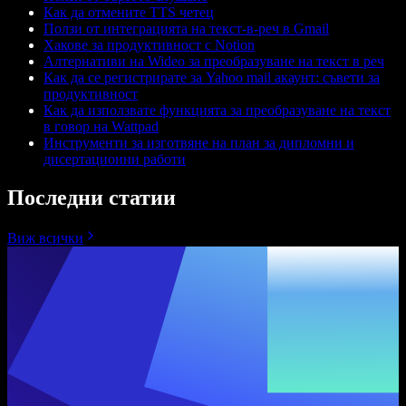
Как да отмените TTS четец
Ползи от интеграцията на текст-в-реч в Gmail
Хакове за продуктивност с Notion
Алтернативи на Wideo за преобразуване на текст в реч
Как да се регистрирате за Yahoo mail акаунт: съвети за
продуктивност
Как да използвате функцията за преобразуване на текст
в говор на Wattpad
Инструменти за изготвяне на план за дипломни и
дисертационни работи
Последни статии
Виж всички