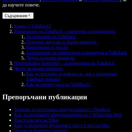
да научите повече.
Съдържание
Какво е TalkBack?
Използване на TalkBack – наръчник за начинаещи
Активиране на TalkBack
Основни жестове и бързи команди
Навигиране в текста
Активиране на брайловата клавиатура в TalkBack
Други полезни команди
Изпробвайте Speechify – алтернатива на TalkBack
Често задавани въпроси
Как да отключа телефона си, ако е активиран
TalkBack режим?
Как да сменя гласа на TalkBack?
Препоръчани публикации
Трикове за по-голяма продуктивност с Dropbox
Как да подобрите комуникацията си с WhatsApp Web
Текст към реч за Xbox
Как да включите функцията текст в реч на Mac
Ползи от бързото слушане