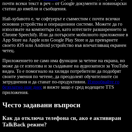
почти всеки текст в реч – от Google документи и новинарски
статии до имейли и съобщения.
Най-хубавото е, че софтуерът е съвместим с почти всички
основни устройства и операционни системи. Можете да го
използвате на компютъра си, като изтеглите разширението за
Chrome Speechify. Или да потърсите мобилното приложение в
App Store на Apple или Google Play Store и да превърнете
своето iOS или Android устройство във впечатляващ екранен
четец.
Приложението не само има функции за четене на екрана, но
може да се използва и за създаване на аудиозаписи за YouTube
видеа. То е помогнало на хиляди потребители да подобрят
своите умения по четене, да преодолеят обучителните си
затруднения и да станат по-продуктивни.
Изпробвайте го
безплатно още днес
и вижте защо е сред водещите TTS
приложения.
Често задавани въпроси
Как да отключа телефона си, ако е активиран
TalkBack режим?