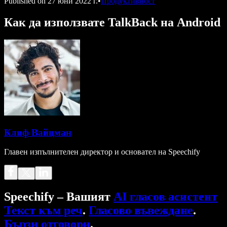
Published on
27 юни 2022 г.
•
Продуктивност
Как да използвате TalkBack на Android
Клиф Вайцман
Главен изпълнителен директор и основател на Speechify
Speechify – Вашият
AI гласов асистент
Текст към реч
.
Гласово въвеждане
.
Бързи отговори
.