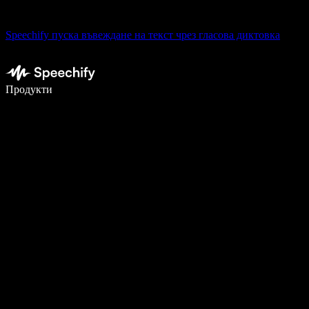
Speechify пуска въвеждане на текст чрез гласова диктовка
Пишете 5× по-бързо с гласово въвеждане
Продукти
Научете повече