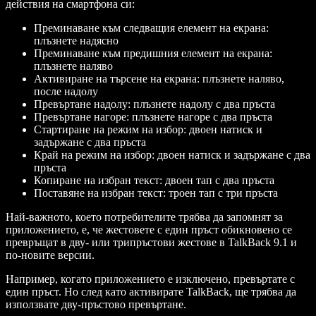
действия на смартфона си:
Преминаване към следващия елемент на екрана:
плъзнете надясно
Преминаване към предишния елемент на екрана:
плъзнете наляво
Активиране на търсене на екрана: плъзнете наляво,
после надолу
Превъртане надолу: плъзнете надолу с два пръста
Превъртане нагоре: плъзнете нагоре с два пръста
Стартиране на режим на избор: двоен натиск и
задържане с два пръста
Край на режим на избор: двоен натиск и задържане с два
пръста
Копиране на избран текст: двоен тап с два пръста
Поставяне на избран текст: троен тап с три пръста
Най-важното, което потребителите трябва да запомнят за
приложението, е, че жестовете с един пръст обикновено се
превръщат в дву- или трипръстови жестове в TalkBack 9.1 и
по-новите версии.
Например, когато приложението е изключено, превъртате с
един пръст. Но след като активирате TalkBack, ще трябва да
използвате дву-пръстово превъртане.