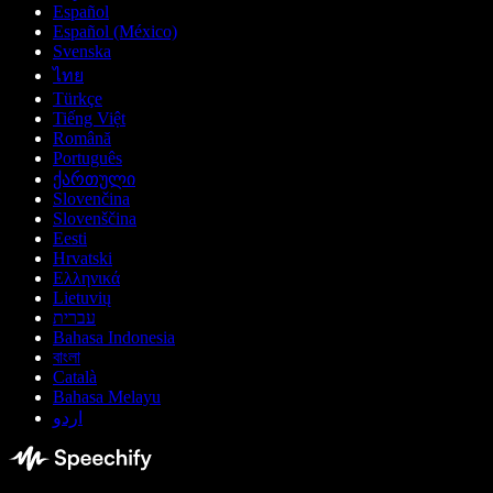
Español
Español (México)
Svenska
ไทย
Türkçe
Tiếng Việt
Română
Português
ქართული
Slovenčina
Slovenščina
Eesti
Hrvatski
Ελληνικά
Lietuvių
עברית
Bahasa Indonesia
বাংলা
Català
Bahasa Melayu
اردو