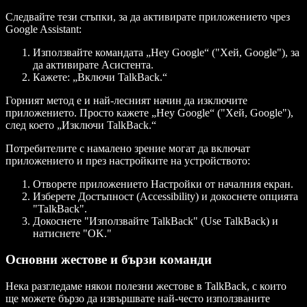
Следвайте тези стъпки, за да активирате приложението чрез
Google Assistant:
Използвайте командата „Hey Google“ ("Хей, Google"), за
да активирате Асистента.
Кажете: „Включи TalkBack.“
Горният метод е и най-лесният начин да изключите
приложението. Просто кажете „Hey Google“ ("Хей, Google"),
след което „Изключи TalkBack.“
Потребителите с намалено зрение могат да включат
приложението и през настройките на устройството:
Отворете приложението Настройки от началния екран.
Изберете Достъпност (Accessibility) и докоснете опцията
"TalkBack".
Докоснете "Използвайте TalkBack" (Use TalkBack) и
натиснете "OK."
Основни жестове и бързи команди
Нека разгледаме някои полезни жестове в TalkBack, с които
ще можете бързо да извършвате най-често използваните