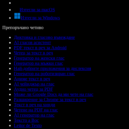
Изтегли за macOS
Изтегли за Windows
Препоръчано четиво
Диктовка и гласово въвеждане
AI гласов асистент
PDF текст в реч за Android
Четец за текст в реч
Генератор на женски глас
Генератор на мъжки глас
Най-добрите приложения за дислексия
Генератор на роботизиран глас
Аниме текст в реч
AI чейнджър на глас
Аудио четец за PDF
Може ли Google Docs да ми чете на глас
Разширение за Chrome за текст в реч
Текст в реч на хинди
Четене на PDF на глас
AI генератор на глас
Тексто а Вос
Leitor de Texto