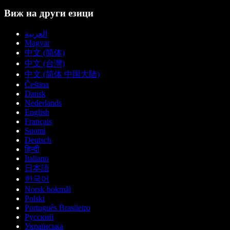
Виж на други езици
العربية
Magyar
中文 (简体)
中文 (台灣)
中文 (简体 中国大陆)
Čeština
Dansk
Nederlands
English
Français
Suomi
Deutsch
हिन्दी
Italiano
日本語
한국어
Norsk bokmål
Polski
Português Brasileiro
Русский
Українська