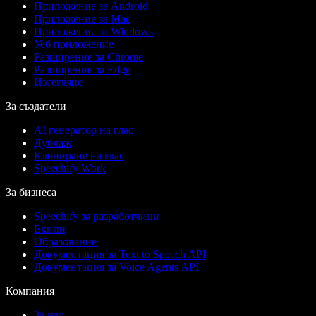
Приложение за Android
Приложение за Mac
Приложение за Windows
Уеб приложение
Разширение за Chrome
Разширение за Edge
Изтегляне
За създатели
AI генератор на глас
Дублаж
Клониране на глас
Speechify Work
За бизнеса
Speechify за разработчици
Екипи
Образование
Документация за Text to Speech API
Документация за Voice Agents API
Компания
За нас