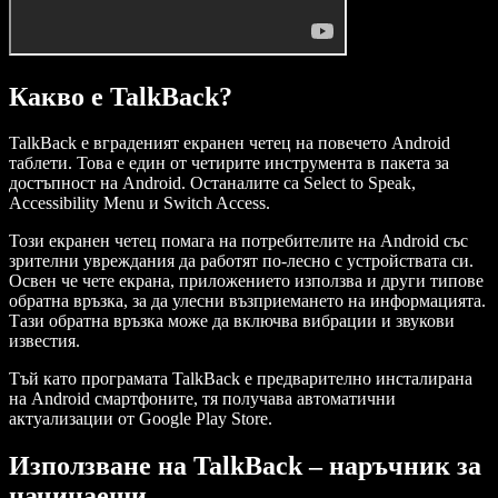
Какво е TalkBack?
TalkBack е вграденият екранен четец на повечето Android
таблети. Това е един от четирите инструмента в пакета за
достъпност на Android. Останалите са Select to Speak,
Accessibility Menu и Switch Access.
Този екранен четец помага на потребителите на Android със
зрителни увреждания да работят по-лесно с устройствата си.
Освен че чете екрана, приложението използва и други типове
обратна връзка, за да улесни възприемането на информацията.
Тази обратна връзка може да включва вибрации и звукови
известия.
Тъй като програмата TalkBack е предварително инсталирана
на Android смартфоните, тя получава автоматични
актуализации от Google Play Store.
Използване на TalkBack – наръчник за
начинаещи