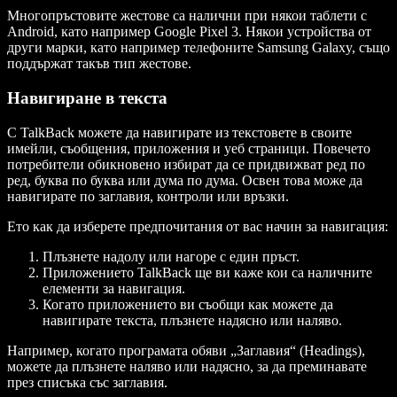
Многопръстовите жестове са налични при някои таблети с
Android, като например Google Pixel 3. Някои устройства от
други марки, като например телефоните Samsung Galaxy, също
поддържат такъв тип жестове.
Навигиране в текста
С TalkBack можете да навигирате из текстовете в своите
имейли, съобщения, приложения и уеб страници. Повечето
потребители обикновено избират да се придвижват ред по
ред, буква по буква или дума по дума. Освен това може да
навигирате по заглавия, контроли или връзки.
Ето как да изберете предпочитания от вас начин за навигация:
Плъзнете надолу или нагоре с един пръст.
Приложението TalkBack ще ви каже кои са наличните
елементи за навигация.
Когато приложението ви съобщи как можете да
навигирате текста, плъзнете надясно или наляво.
Например, когато програмата обяви „Заглавия“ (Headings),
можете да плъзнете наляво или надясно, за да преминавате
през списъка със заглавия.