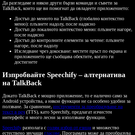
Да разгледаме и някои други бързи команди и съвети за
TalkBack, които ще ви помогнат да овладеете приложението:
Достъп до менюто на TalkBack (глобално контекстно
меню): плъзнете надолу, после надясно
Достъп до локалното контекстно меню: плъзнете нагоре,
после надясно
Достъп до контролните елементи за четене: плъзнете
нагоре, после надолу
Изследване чрез докосване: местете пръст по екрана и
приложението ще съобщава обектите, когато ги
достигнете
Изпробвайте Speechify – алтернатива
на TalkBack
Докато TalkBack е мощно приложение, то е налично само за
Android устройства, а някои функции не са особено удобни за
ползване. За сравнение,
инструменти за преобразуване на
текст в реч
(TTS), като Speechify, предлагат изчистен
интерфейс и много лесни за използване функции.
Speechify
разполага с
голям избор от езици
и множество
естествено звучащи
гласове
. Програмата може да преобразува