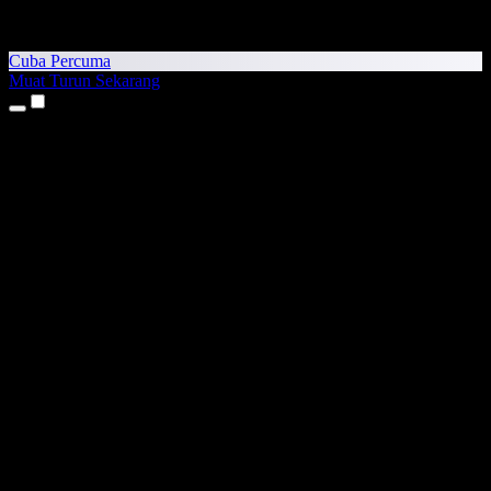
Cuba Percuma
Muat Turun Sekarang
Produk
Teks kepada Pertuturan
Aplikasi iPhone & iPad
Aplikasi Android
Sambungan Chrome
Sambungan Edge
Aplikasi Web
Aplikasi Mac
Aplikasi Windows