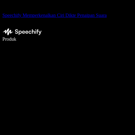
Speechify Memperkenalkan Ciri Dikte Penaipan Suara
Tulis 5× lebih pantas dengan menaip menggunakan suara
Produk
Ketahui Lebih Lanjut