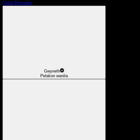
Cuba Percuma
Gwyneth
Pelakon wanita