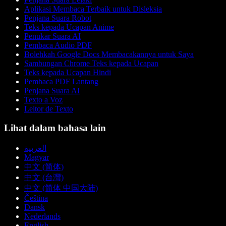
Aplikasi Membaca Terbaik untuk Disleksia
Penjana Suara Robot
Teks kepada Ucapan Anime
Penukar Suara AI
Pembaca Audio PDF
Bolehkah Google Docs Membacakannya untuk Saya
Sambungan Chrome Teks kepada Ucapan
Teks kepada Ucapan Hindi
Pembaca PDF Lantang
Penjana Suara AI
Texto a Voz
Leitor de Texto
Lihat dalam bahasa lain
العربية
Magyar
中文 (简体)
中文 (台灣)
中文 (简体 中国大陆)
Čeština
Dansk
Nederlands
English