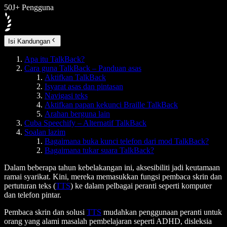
50J+ Pengguna
Isi Kandungan
Apa itu TalkBack?
Cara guna TalkBack – Panduan asas
Aktifkan TalkBack
Isyarat asas dan pintasan
Navigasi teks
Aktifkan papan kekunci Braille TalkBack
Arahan berguna lain
Cuba Speechify – Alternatif TalkBack
Soalan lazim
Bagaimana buka kunci telefon dari mod TalkBack?
Bagaimana tukar suara TalkBack?
Dalam beberapa tahun kebelakangan ini, aksesibiliti jadi keutamaan
ramai syarikat. Kini, mereka memasukkan fungsi pembaca skrin dan
pertuturan teks (
TTS
) ke dalam pelbagai peranti seperti komputer
dan telefon pintar.
Pembaca skrin dan solusi
TTS
mudahkan penggunaan peranti untuk
orang yang alami masalah pembelajaran seperti ADHD, disleksia