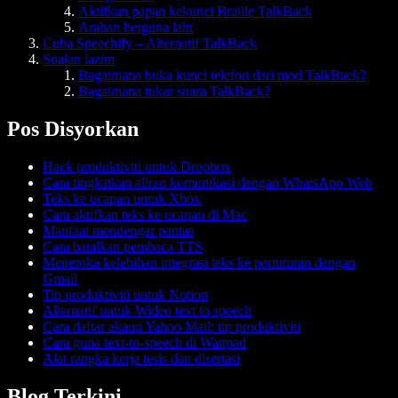
Aktifkan papan kekunci Braille TalkBack
Arahan berguna lain
Cuba Speechify – Alternatif TalkBack
Soalan lazim
Bagaimana buka kunci telefon dari mod TalkBack?
Bagaimana tukar suara TalkBack?
Pos Disyorkan
Hack produktiviti untuk Dropbox
Cara tingkatkan aliran komunikasi dengan WhatsApp Web
Teks ke ucapan untuk Xbox
Cara aktifkan teks ke ucapan di Mac
Manfaat mendengar pantas
Cara batalkan pembaca TTS
Meneroka kelebihan integrasi teks ke pertuturan dengan
Gmail
Tip produktiviti untuk Notion
Alternatif untuk Wideo text to speech
Cara daftar akaun Yahoo Mail: tip produktiviti
Cara guna text-to-speech di Wattpad
Alat rangka kerja tesis dan disertasi
Blog Terkini