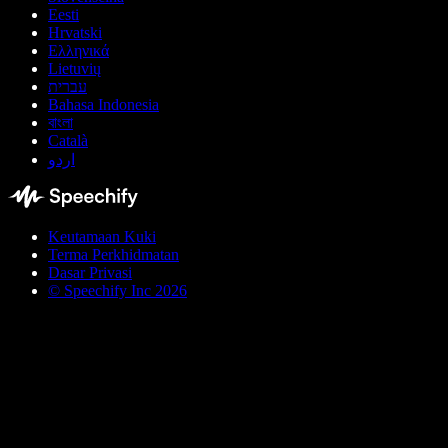
Eesti
Hrvatski
Ελληνικά
Lietuvių
עברית
Bahasa Indonesia
বাংলা
Català
اردو
Keutamaan Kuki
Terma Perkhidmatan
Dasar Privasi
© Speechify Inc 2026