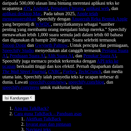
daripada 500,000 ulasan lima bintang merentasi aplikasi teks ke
ucapannya
iOS
,
Android
,
Pemalam Chrome
,
aplikasi web
, dan
aplikasi desktop Mac
. Pada tahun 2025,
Apple telah
menganugerahkan
Speechify dengan
Anugerah Reka Bentuk Apple
yang berprestij di
WWDC
, menyifatkannya sebagai “sumber
penting yang membantu orang menjalani hidup mereka.” Speechify
menawarkan lebih 1,000 suara semula jadi dalam lebih 60 bahasa
dan digunakan di hampir 200 negara. Suara selebriti termasuk
Snoop Dogg
dan
Gwyneth Paltrow
. Untuk pencipta dan perniagaan,
Speechify Studio
menyediakan alat canggih termasuk
Penjana Suara
AI
,
Penduaan Suara AI
,
Alih Suara AI
, dan
Penukar Suara AI
.
Speechify juga memacu produk terkemuka dengan
API teks ke
ucapan
berkualiti tinggi dan kos efektif. Pernah dipaparkan dalam
The Wall Street Journal
,
CNBC
,
Forbes
,
TechCrunch
, dan media
utama lain, Speechify ialah penyedia teks ke ucapan terbesar di
dunia. Lawati
speechify.com/news
,
speechify.com/blog
, dan
speechify.com/press
untuk maklumat lanjut.
Isi Kandungan
Apa itu TalkBack?
Cara guna TalkBack – Panduan asas
Aktifkan TalkBack
Isyarat asas dan pintasan
Navigasi teks