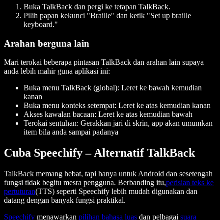
Buka TalkBack dan pergi ke tetapan TalkBack.
Pilih papan kekunci "Braille" dan ketik "Set up braille
keyboard."
Arahan berguna lain
Mari terokai beberapa pintasan TalkBack dan arahan lain supaya
anda lebih mahir guna aplikasi ini:
Buka menu TalkBack (global): Leret ke bawah kemudian
kanan
Buka menu konteks setempat: Leret ke atas kemudian kanan
Akses kawalan bacaan: Leret ke atas kemudian bawah
Terokai sentuhan: Gerakkan jari di skrin, app akan umumkan
item bila anda sampai padanya
Cuba Speechify – Alternatif TalkBack
TalkBack memang hebat, tapi hanya untuk Android dan sesetengah
fungsi tidak begitu mesra pengguna. Berbanding itu,
perisian teks ke
pertuturan
(TTS) seperti Speechify lebih mudah digunakan dan
datang dengan banyak fungsi praktikal.
Speechify
menawarkan
pilihan bahasa luas
dan pelbagai
suara