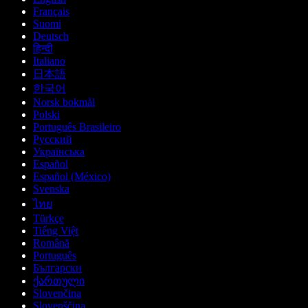
Français
Suomi
Deutsch
हिन्दी
Italiano
日本語
한국어
Norsk bokmål
Polski
Português Brasileiro
Русский
Українська
Español
Español (México)
Svenska
ไทย
Türkçe
Tiếng Việt
Română
Português
Български
ქართული
Slovenčina
Slovenščina