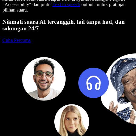
"Accessibility" dan pilih "
Text to speech
output" untuk pratinjau
pilihan suara.
Nikmati suara AI tercanggih, fail tanpa had, dan
sokongan 24/7
Cuba Percuma