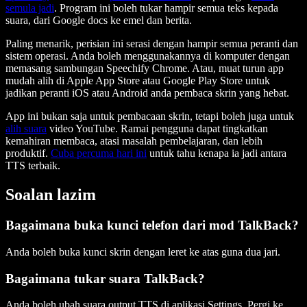
semula jadi
. Program ini boleh tukar hampir semua teks kepada
suara, dari Google docs ke emel dan berita.
Paling menarik, perisian ini serasi dengan hampir semua peranti dan
sistem operasi. Anda boleh menggunakannya di komputer dengan
memasang sambungan Speechify Chrome. Atau, muat turun app
mudah alih di Apple App Store atau Google Play Store untuk
jadikan peranti iOS atau Android anda pembaca skrin yang hebat.
App ini bukan saja untuk pembacaan skrin, tetapi boleh juga untuk
alih suara
video YouTube. Ramai pengguna dapat tingkatkan
kemahiran membaca, atasi masalah pembelajaran, dan lebih
produktif.
Cuba percuma hari ini
untuk tahu kenapa ia jadi antara
TTS terbaik.
Soalan lazim
Bagaimana buka kunci telefon dari mod TalkBack?
Anda boleh buka kunci skrin dengan leret ke atas guna dua jari.
Bagaimana tukar suara TalkBack?
Anda boleh ubah suara output TTS di aplikasi Settings. Pergi ke