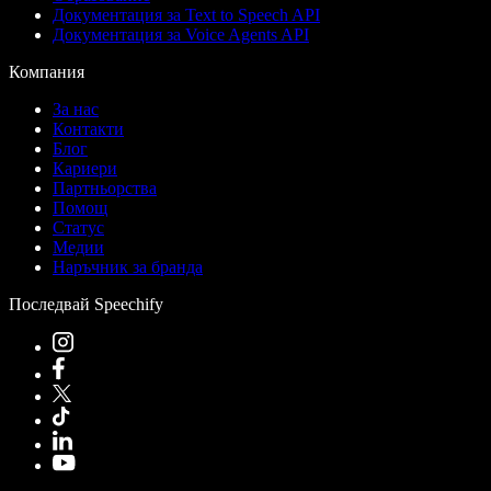
Документация за Text to Speech API
Документация за Voice Agents API
Компания
За нас
Контакти
Блог
Кариери
Партньорства
Помощ
Статус
Медии
Наръчник за бранда
Последвай Speechify