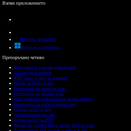
Вземи приложението
Изтегли за macOS
Изтегли за Windows
Препоръчано четиво
Диктовка и гласово въвеждане
AI гласов асистент
PDF текст в реч за Android
Четец за текст в реч
Генератор на женски глас
Генератор на мъжки глас
Най-добрите приложения за дислексия
Генератор на роботизиран глас
Аниме текст в реч
AI чейнджър на глас
Аудио четец за PDF
Може ли Google Docs да ми чете на глас
Разширение за Chrome за текст в реч