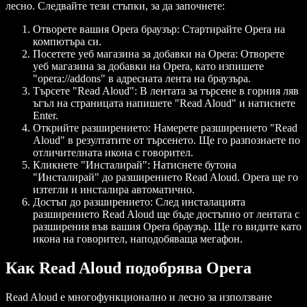
лесно. Следвайте тези стъпки, за да започнете:
Отворете вашия Opera браузър
: Стартирайте Opera на
компютъра си.
Посетете уеб магазина за добавки на Opera
: Отворете
уеб магазина за добавки на Opera, като изпишете
"opera://addons" в адресната лента на браузъра.
Търсете "Read Aloud"
: В лентата за търсене в горния ляв
ъгъл на страницата напишете "Read Aloud" и натиснете
Enter.
Открийте разширението
: Намерете разширението "Read
Aloud" в резултатите от търсенето. Ще го разпознаете по
отличителната икона с говорител.
Кликнете "Инсталирай"
: Натиснете бутона
"Инсталирай" до разширението Read Aloud. Opera ще го
изтегли и инсталира автоматично.
Достъп до разширението
: След инсталацията
разширението Read Aloud ще бъде достъпно от лентата с
разширения във вашия Opera браузър. Ще го видите като
икона на говорител, наподобяваща мегафон.
Как Read Aloud подобрява Opera
Read Aloud е многофункционално и лесно за използване