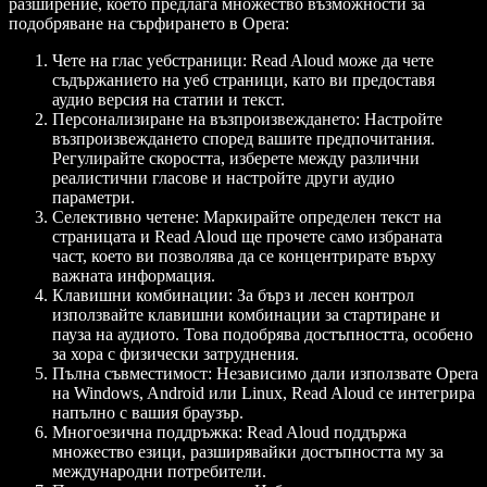
разширение, което предлага множество възможности за
подобряване на сърфирането в Opera:
Чете на глас уебстраници
: Read Aloud може да чете
съдържанието на уеб страници, като ви предоставя
аудио версия на статии и текст.
Персонализиране на възпроизвеждането
: Настройте
възпроизвеждането според вашите предпочитания.
Регулирайте скоростта, изберете между различни
реалистични гласове и настройте други аудио
параметри.
Селективно четене
: Маркирайте определен текст на
страницата и Read Aloud ще прочете само избраната
част, което ви позволява да се концентрирате върху
важната информация.
Клавишни комбинации
: За бърз и лесен контрол
използвайте клавишни комбинации за стартиране и
пауза на аудиото. Това подобрява достъпността, особено
за хора с физически затруднения.
Пълна съвместимост
: Независимо дали използвате Opera
на Windows, Android или Linux, Read Aloud се интегрира
напълно с вашия браузър.
Многоезична поддръжка
: Read Aloud поддържа
множество езици, разширявайки достъпността му за
международни потребители.