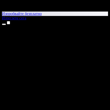
Изпробвайте безплатно
Изтеглете сега
Продукти
Текст в реч
Приложения за iPhone и iPad
Приложение за Android
Разширение за Chrome
Разширение за Edge
Уеб приложение
Приложение за Mac
Приложение за Windows