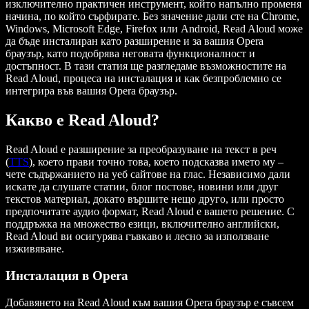
изключително практичен инструмент, който напълно променя
начина, по който сърфирате. Без значение дали сте на Chrome,
Windows, Microsoft Edge, Firefox или Android, Read Aloud може
да бъде инсталиран като разширение и за вашия Opera
браузър, като подобрява неговата функционалност и
достъпност. В тази статия ще разгледаме възможностите на
Read Aloud, процеса на инсталация и как безпроблемно се
интегрира във вашия Opera браузър.
Какво е Read Aloud?
Read Aloud е разширение за преобразуване на текст в реч
(
TTS
), което прави точно това, което подсказва името му –
чете съдържанието на уеб сайтове на глас. Независимо дали
искате да слушате статии, блог постове, новини или друг
текстов материал, докато вършите нещо друго, или просто
предпочитате аудио формат, Read Aloud е вашето решение. С
поддръжка на множество езици, включително английски,
Read Aloud ви осигурява гъвкаво и лесно за използване
изживяване.
Инсталация в Opera
Добавянето на Read Aloud към вашия Opera браузър е съвсем