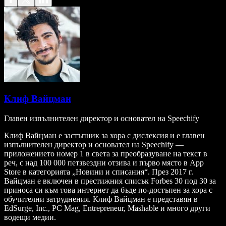
Клиф Вайцман
Главен изпълнителен директор и основател на Speechify
Клиф Вайцман е застъпник за хора с дислексия и е главен
изпълнителен директор и основател на Speechify —
приложението номер 1 в света за преобразуване на текст в
реч, с над 100 000 петзвездни отзива и първо място в App
Store в категорията „Новини и списания“. През 2017 г.
Вайцман е включен в престижния списък Forbes 30 под 30 за
приноса си към това интернет да бъде по-достъпен за хора с
обучителни затруднения. Клиф Вайцман е представян в
EdSurge, Inc., PC Mag, Entrepreneur, Mashable и много други
водещи медии.