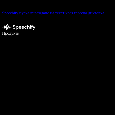
Speechify пуска въвеждане на текст чрез гласова диктовка
Пишете 5× по-бързо с гласово въвеждане
Продукти
Научете повече