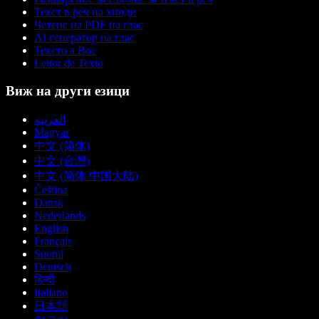
Текст в реч на хинди
Четене на PDF на глас
AI генератор на глас
Тексто а Вос
Leitor de Texto
Виж на други езици
العربية
Magyar
中文 (简体)
中文 (台灣)
中文 (简体 中国大陆)
Čeština
Dansk
Nederlands
English
Français
Suomi
Deutsch
हिन्दी
Italiano
日本語