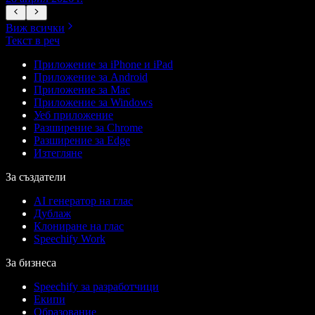
Виж всички
Текст в реч
Приложение за iPhone и iPad
Приложение за Android
Приложение за Mac
Приложение за Windows
Уеб приложение
Разширение за Chrome
Разширение за Edge
Изтегляне
За създатели
AI генератор на глас
Дублаж
Клониране на глас
Speechify Work
За бизнеса
Speechify за разработчици
Екипи
Образование