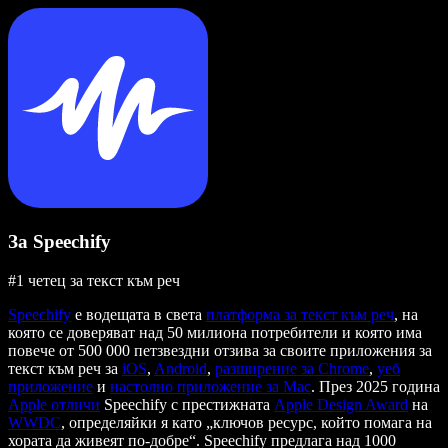
За Speechify
#1 четец за текст към реч
Speechify
е водещата в света
платформа за текст към реч
, на
която се доверяват над 50 милиона потребители и която има
повече от 500 000 петзвездни отзива за своите приложения за
текст към реч за
iOS
,
Android
,
разширение за Chrome
,
уеб
приложение
и
настолно приложение за Mac
. През 2025 година
Apple отличи
Speechify с престижната
Apple Design Award
на
WWDC
, определяйки я като „ключов ресурс, който помага на
хората да живеят по-добре“. Speechify предлага над 1000