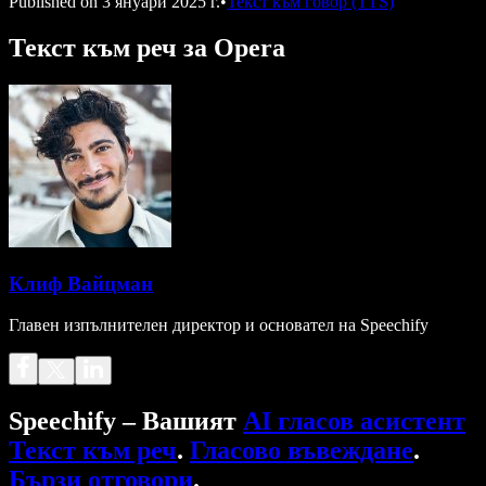
Published on
3 януари 2025 г.
•
Текст към говор (TTS)
Текст към реч за Opera
Клиф Вайцман
Главен изпълнителен директор и основател на Speechify
Speechify – Вашият
AI гласов асистент
Текст към реч
.
Гласово въвеждане
.
Бързи отговори
.