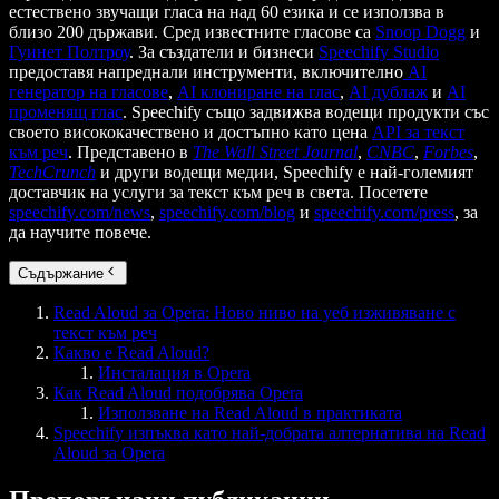
естествено звучащи гласа на над 60 езика и се използва в
близо 200 държави. Сред известните гласове са
Snoop Dogg
и
Гуинет Полтроу
. За създатели и бизнеси
Speechify Studio
предоставя напреднали инструменти, включително
AI
генератор на гласове
,
AI клониране на глас
,
AI дублаж
и
AI
променящ глас
. Speechify също задвижва водещи продукти със
своето висококачествено и достъпно като цена
API за текст
към реч
. Представено в
The Wall Street Journal
,
CNBC
,
Forbes
,
TechCrunch
и други водещи медии, Speechify е най-големият
доставчик на услуги за текст към реч в света. Посетете
speechify.com/news
,
speechify.com/blog
и
speechify.com/press
, за
да научите повече.
Съдържание
Read Aloud за Opera: Ново ниво на уеб изживяване с
текст към реч
Какво е Read Aloud?
Инсталация в Opera
Как Read Aloud подобрява Opera
Използване на Read Aloud в практиката
Speechify изпъква като най-добрата алтернатива на Read
Aloud за Opera