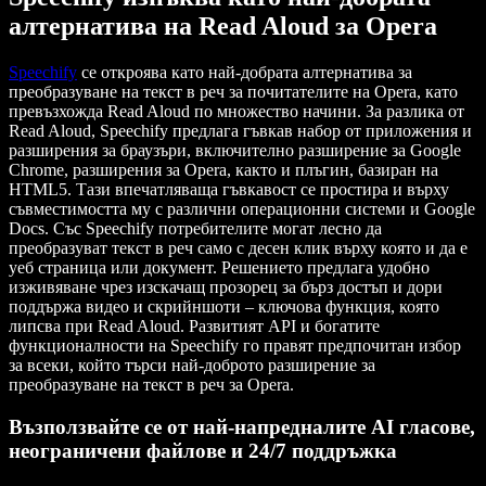
алтернатива на Read Aloud за Opera
Speechify
се откроява като най-добрата алтернатива за
преобразуване на текст в реч за почитателите на Opera, като
превъзхожда Read Aloud по множество начини. За разлика от
Read Aloud, Speechify предлага гъвкав набор от приложения и
разширения за браузъри, включително разширение за Google
Chrome, разширения за Opera, както и плъгин, базиран на
HTML5. Тази впечатляваща гъвкавост се простира и върху
съвместимостта му с различни операционни системи и Google
Docs. Със Speechify потребителите могат лесно да
преобразуват текст в реч само с десен клик върху която и да е
уеб страница или документ. Решението предлага удобно
изживяване чрез изскачащ прозорец за бърз достъп и дори
поддържа видео и скрийншоти – ключова функция, която
липсва при Read Aloud. Развитият API и богатите
функционалности на Speechify го правят предпочитан избор
за всеки, който търси най-доброто разширение за
преобразуване на текст в реч за Opera.
Възползвайте се от най-напредналите AI гласове,
неограничени файлове и 24/7 поддръжка