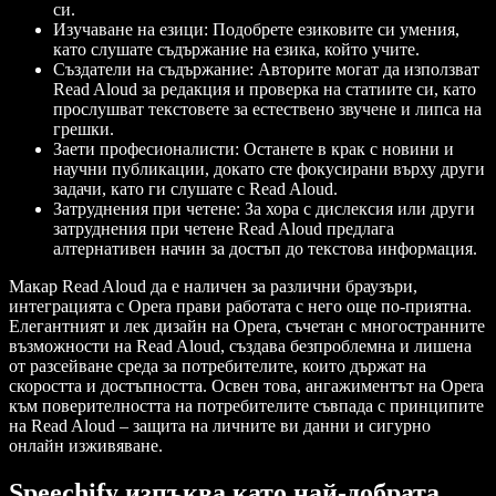
си.
Изучаване на езици
: Подобрете езиковите си умения,
като слушате съдържание на езика, който учите.
Създатели на съдържание
: Авторите могат да използват
Read Aloud за редакция и проверка на статиите си, като
прослушват текстовете за естествено звучене и липса на
грешки.
Заети професионалисти
: Останете в крак с новини и
научни публикации, докато сте фокусирани върху други
задачи, като ги слушате с Read Aloud.
Затруднения при четене
: За хора с дислексия или други
затруднения при четене Read Aloud предлага
алтернативен начин за достъп до текстова информация.
Макар Read Aloud да е наличен за различни браузъри,
интеграцията с Opera прави работата с него още по-приятна.
Елегантният и лек дизайн на Opera, съчетан с многостранните
възможности на Read Aloud, създава безпроблемна и лишена
от разсейване среда за потребителите, които държат на
скоростта и достъпността. Освен това, ангажиментът на Opera
към поверителността на потребителите съвпада с принципите
на Read Aloud – защита на личните ви данни и сигурно
онлайн изживяване.
Speechify изпъква като най-добрата