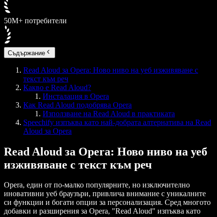
50M+ потребители
Съдържание
Read Aloud за Opera: Ново ниво на уеб изживяване с
текст към реч
Какво е Read Aloud?
Инсталация в Opera
Как Read Aloud подобрява Opera
Използване на Read Aloud в практиката
Speechify изпъква като най-добрата алтернатива на Read
Aloud за Opera
Read Aloud за Opera: Ново ниво на уеб
изживяване с текст към реч
Opera, един от по-малко популярните, но изключително
иновативни уеб браузъри, привлича внимание с уникалните
си функции и богати опции за персонализация. Сред многото
добавки и разширения за Opera, "Read Aloud" изпъква като