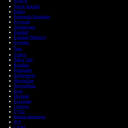
한국어
Norsk bokmål
Polski
Português Brasileiro
Русский
Українська
Español
Español (México)
Svenska
ไทย
Türkçe
Tiếng Việt
Română
Português
ქართული
Slovenčina
Slovenščina
Eesti
Hrvatski
Ελληνικά
Lietuvių
עברית
Bahasa Indonesia
বাংলা
Català