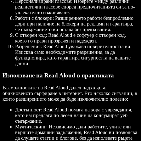
Персонализирани гласове
: Изберете между различни
реалистични гласове според предпочитанията си за по-
увлекателно изживяване.
Работи с блокери
: Разширението работи безпроблемно
дори при наличие на блокери на реклами и гарантира,
че съдържанието ви остава без прекъсвания.
С отворен код
: Read Aloud е софтуер с отворен код,
което го прави прозрачен и надежден.
Разрешения
: Read Aloud уважава поверителността ви.
Изисква само необходимите разрешения, за да
функционира, като гарантира сигурността на вашите
данни.
Използване на Read Aloud в практиката
Възможностите на Read Aloud далеч надхвърлят
обикновеното сърфиране в интернет. Ето няколко ситуации, в
които разширението може да бъде изключително полезно:
Достъпност
: Read Aloud помага на хора с увреждания,
като им предлага по-лесен начин да консумират уеб
съдържание.
Мултитаскинг
: Независимо дали работите, учите или
вършите домашни задължения, Read Aloud ви позволява
да слушате статии и блогове, без да използвате ръцете