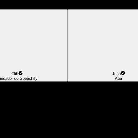
Cliff
John
undador do Speechify
Ator