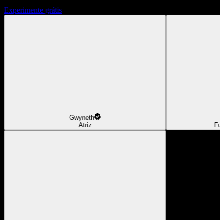
Experimente grátis
Gwyneth
Atriz
F