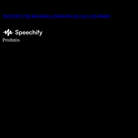
Speechify está lançando a digitação por voz com ditado
Escreva 5× mais rápido com digitação por voz
Produtos
Saiba mais