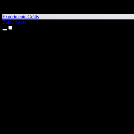
Experimente Grátis
Baixe Agora
Produtos
Texto para Fala
Apps para iPhone e iPad
App para Android
Extensão para Chrome
Extensão para Edge
App Web
App para Mac
App para Windows