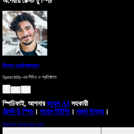
অপেরায় টেক্সট টু স্পিচ
ক্লিফ ওয়েইৎজম্যান
Speechify-এর সিইও ও প্রতিষ্ঠাতা
স্পিচিফাই, আপনার
ভয়েস AI
সহকারী
টেক্সট-টু-স্পিচ
।
ভয়েস টাইপিং
।
দ্রুত উত্তর
।
বিনামূল্যে ব্যবহার করে দেখুন