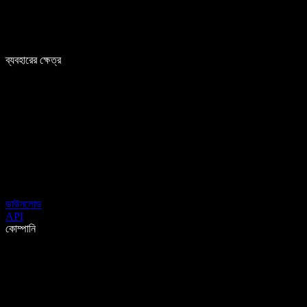
ব্যবহারের ক্ষেত্র
ডাউনলোড
API
কোম্পানি