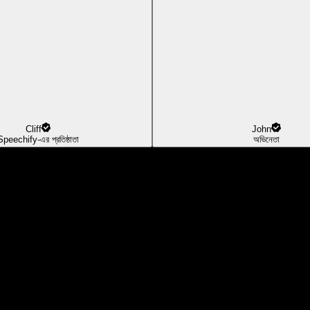
Cliff
John
Speechify-এর প্রতিষ্ঠাতা
অভিনেতা