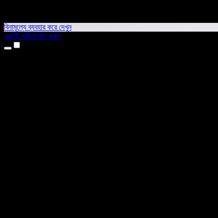
বিনামূল্যে ব্যবহার করে দেখুন
এখনই ডাউনলোড করুন
প্রোডাক্ট
টেক্সট টু স্পিচ
আইফোন ও আইপ্যাড অ্যাপ
অ্যান্ড্রয়েড অ্যাপ
ক্রোম এক্সটেনশন
এজ এক্সটেনশন
ওয়েব অ্যাপ
ম্যাক অ্যাপ
উইন্ডোজ অ্যাপ
এআই ভয়েস জেনারেটর