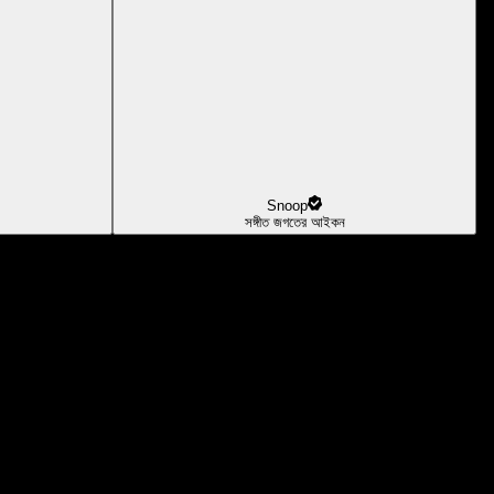
Snoop
সঙ্গীত জগতের আইকন