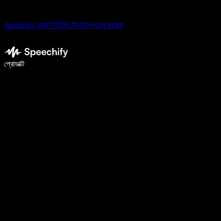
Speechify ভয়েস টাইপিং ডিকটেশন চালু করেছে
ভয়েস টাইপিং দিয়ে ৫ গুণ দ্রুত লিখুন
প্রোডাক্ট
আরও জানুন