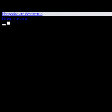
Изпробвайте безплатно
Изтеглете сега
Продукти
Текст в реч
Приложения за iPhone и iPad
Приложение за Android
Разширение за Chrome
Разширение за Edge
Уеб приложение
Приложение за Mac
Приложение за Windows