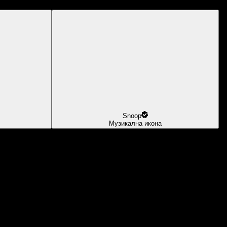
Snoop
Музикална икона