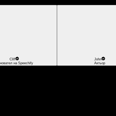
Cliff
John
новател на Speechify
Актьор