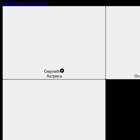
Пробвайте безплатно
Gwyneth
Актриса
Ос