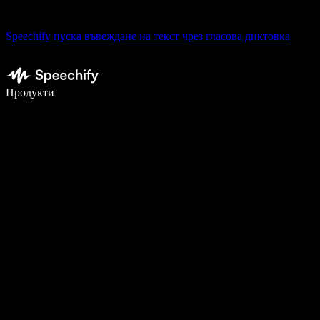
Speechify пуска въвеждане на текст чрез гласова диктовка
Пишете 5× по-бързо с гласово въвеждане
Продукти
Научете повече