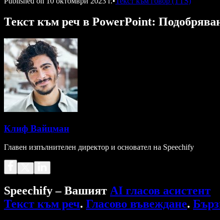
Published on
10 октомври 2023 г.
•
Текст към говор (TTS)
Текст към реч в PowerPoint: Подобряван
Клиф Вайцман
Главен изпълнителен директор и основател на Speechify
Speechify – Вашият
AI гласов асистент
Текст към реч
.
Гласово въвеждане
.
Бърз