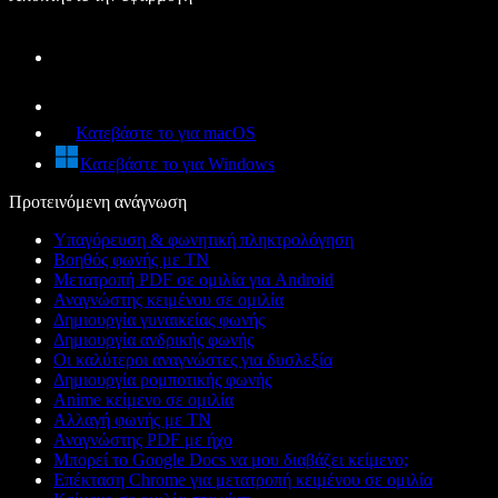
Κατεβάστε το για macOS
Κατεβάστε το για Windows
Προτεινόμενη ανάγνωση
Υπαγόρευση & φωνητική πληκτρολόγηση
Βοηθός φωνής με ΤΝ
Μετατροπή PDF σε ομιλία για Android
Αναγνώστης κειμένου σε ομιλία
Δημιουργία γυναικείας φωνής
Δημιουργία ανδρικής φωνής
Οι καλύτεροι αναγνώστες για δυσλεξία
Δημιουργία ρομποτικής φωνής
Anime κείμενο σε ομιλία
Αλλαγή φωνής με ΤΝ
Αναγνώστης PDF με ήχο
Μπορεί το Google Docs να μου διαβάζει κείμενο;
Επέκταση Chrome για μετατροπή κειμένου σε ομιλία