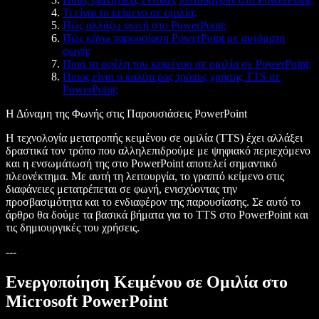
Τι είναι το κείμενο σε ομιλία;
Πώς αλλάζω φωνή στο PowerPoint;
Πώς κάνω παρουσίαση PowerPoint με αυτόματη
φωνή;
Ποια τα οφέλη του κειμένου σε ομιλία σε PowerPoint;
Ποιος είναι ο καλύτερος τρόπος χρήσης TTS σε
PowerPoint;
Η Δύναμη της Φωνής στις Παρουσιάσεις PowerPoint
Η τεχνολογία μετατροπής κειμένου σε ομιλία (TTS) έχει αλλάξει
δραστικά τον τρόπο που αλληλεπιδρούμε με ψηφιακό περιεχόμενο
και η ενσωμάτωσή της στο PowerPoint αποτελεί σημαντικό
πλεονέκτημα. Με αυτή τη λειτουργία, το γραπτό κείμενο στις
διαφάνειες μετατρέπεται σε φωνή, ενισχύοντας την
προσβασιμότητα και το ενδιαφέρον της παρουσίασης. Σε αυτό το
άρθρο θα δούμε τα βασικά βήματα για το TTS στο PowerPoint και
τις δημιουργικές του χρήσεις.
---
Ενεργοποίηση Κειμένου σε Ομιλία στο
Microsoft PowerPoint