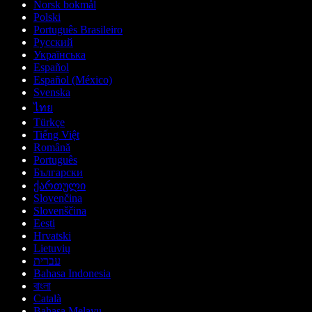
Norsk bokmål
Polski
Português Brasileiro
Русский
Українська
Español
Español (México)
Svenska
ไทย
Türkçe
Tiếng Việt
Română
Português
Български
ქართული
Slovenčina
Slovenščina
Eesti
Hrvatski
Lietuvių
עברית
Bahasa Indonesia
বাংলা
Català
Bahasa Melayu