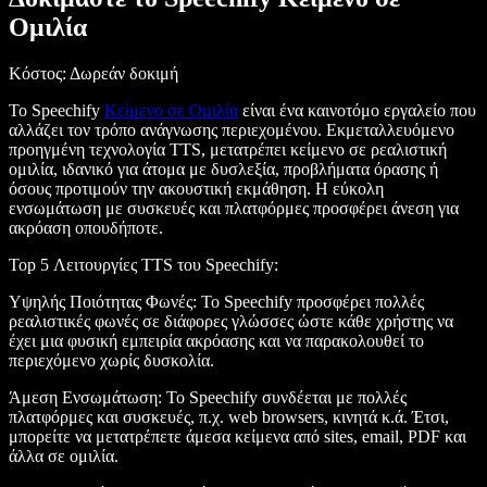
Ομιλία
Κόστος
: Δωρεάν δοκιμή
Το Speechify
Κείμενο σε Ομιλία
είναι ένα καινοτόμο εργαλείο που
αλλάζει τον τρόπο ανάγνωσης περιεχομένου. Εκμεταλλευόμενο
προηγμένη τεχνολογία TTS, μετατρέπει κείμενο σε ρεαλιστική
ομιλία, ιδανικό για άτομα με δυσλεξία, προβλήματα όρασης ή
όσους προτιμούν την ακουστική εκμάθηση. Η εύκολη
ενσωμάτωση με συσκευές και πλατφόρμες προσφέρει άνεση για
ακρόαση οπουδήποτε.
Top 5 Λειτουργίες TTS του Speechify:
Υψηλής Ποιότητας Φωνές
: Το Speechify προσφέρει πολλές
ρεαλιστικές φωνές σε διάφορες γλώσσες ώστε κάθε χρήστης να
έχει μια φυσική εμπειρία ακρόασης και να παρακολουθεί το
περιεχόμενο χωρίς δυσκολία.
Άμεση Ενσωμάτωση
: Το Speechify συνδέεται με πολλές
πλατφόρμες και συσκευές, π.χ. web browsers, κινητά κ.ά. Έτσι,
μπορείτε να μετατρέπετε άμεσα κείμενα από sites, email, PDF και
άλλα σε ομιλία.