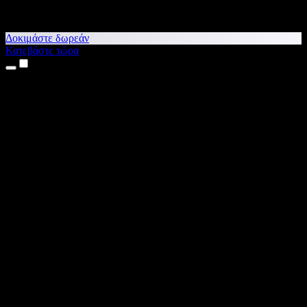
Δοκιμάστε δωρεάν
Κατεβάστε τώρα
Προϊόντα
Κείμενο σε Ομιλία
Εφαρμογές για iPhone & iPad
Εφαρμογή για Android
Επέκταση για Chrome
Επέκταση για Edge
Web εφαρμογή
Εφαρμογή για Mac
Εφαρμογή για Windows