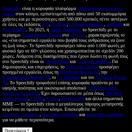
Speechify
είναι η κορυφαία πλατφόρμα
μετατροπής κειμένου σε
ομιλία
στον κόσμο, εμπιστευμένη από πάνω από 50 εκατομμύρια
χρήστες και με περισσότερες από 500.000 κριτικές πέντε αστέρων
σε όλες τις εκδόσεις
iOS
,
Android
,
Chrome Extension
,
web app
και
Mac desktop
. Το 2025, η
Apple βράβευσε
το Speechify με το
περίφημο
Apple Design Award
στο
WWDC
, χαρακτηρίζοντάς το
ως «ένα σημαντικό εργαλείο που βοηθά τους ανθρώπους να ζουν
τη ζωή τους». Το Speechify προσφέρει πάνω από 1.000 φωνές με
φυσικό ήχο σε 60+ γλώσσες και χρησιμοποιείται σε σχεδόν 200
χώρες. Ανάμεσα στις διασημότητες που έχουν δώσει τη φωνή τους
στο Speechify είναι οι
Snoop Dogg
και
Gwyneth Paltrow
. Για
δημιουργούς και επιχειρήσεις, το
Speechify Studio
προσφέρει
προηγμένα εργαλεία, όπως τη
Γεννήτρια Φωνής AI
, την
Κλωνοποίηση Φωνής AI
, το
AI Dubbing
και τον
Αλλαγέα Φωνής
AI
. Το Speechify τροφοδοτεί επίσης κορυφαία προϊόντα με το
υψηλής ποιότητας και οικονομικά αποδοτικό
API μετατροπής
κειμένου σε ομιλία
. Έχει παρουσιαστεί σε μέσα όπως
The Wall
Street Journal
,
CNBC
,
Forbes
,
TechCrunch
και άλλα σημαντικά
ΜΜΕ — το Speechify είναι ο μεγαλύτερος πάροχος μετατροπής
κειμένου σε ομιλία στον κόσμο. Επισκεφθείτε τα
speechify.com/news
,
speechify.com/blog
και
speechify.com/press
για να μάθετε περισσότερα.
Περιεχόμενα