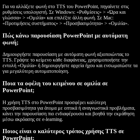
Για να αλλάξετε φωνή στο TTS του PowerPoint, πηγαίνετε στις
ρυθμίσεις υπολογιστή. Σε Windows: «Ρυθμίσεις» > «Ώρα και
γλώσσα» > «Ομιλία» και επιλέξτε άλλη φωνή. Σε Mac:
«Προτιμήσεις συστήματος» > «Προσβασιμότητα» > «Ομιλία».
Πώς κάνω παρουσίαση PowerPoint με αυτόματη
φωνή;
Δημιουργήστε παρουσίαση με αυτόματη φωνή αξιοποιώντας το
TTS. Γράψτε το κείμενο κάθε διαφάνειας, χρησιμοποιήστε την
εντολή «Ομιλία» ή δημιουργήστε αρχεία ήχου και ενσωματώστε τα
για μεγαλύτερη αυτοματοποίηση.
Ποια τα οφέλη του κειμένου σε ομιλία σε
PowerPoint;
Η χρήση TTS στο PowerPoint προσφέρει καλύτερη
προσβασιμότητα για άτομα με οπτικά ή αναγνωστικά προβλήματα,
κάνει την παρουσίαση πιο ενδιαφέρουσα και βοηθά την εκμάθηση
μέσω ακρόασης σε e-learning.
Ποιος είναι ο καλύτερος τρόπος χρήσης TTS σε
PowerPoint;