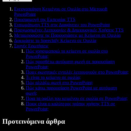
Ενεργοποίηση Κειμένου σε Ομιλία στο Microsoft
PowerPoint
Προσαρμογή της Εμπειρίας TTS
Ενσωμάτωση TTS στις Διαφάνειες του PowerPoint
Προχωρημένες Λειτουργίες & Δημιουργικές Χρήσεις TTS
Μεταμορφώστε τις Παρουσιάσεις με Κείμενο σε Ομιλία
Δοκιμάστε το Speechify Κείμενο σε Ομιλία
Συχνές Ερωτήσεις
Πώς χρησιμοποιώ το κείμενο σε ομιλία στο
PowerPoint;
Πώς προσθέτω αυτόματη φωνή σε παρουσίαση
PowerPoint;
Ποιες φωνητικές εντολές λειτουργούν στο PowerPoint;
Τι είναι το κείμενο σε ομιλία;
Πώς αλλάζω φωνή στο PowerPoint;
Πώς κάνω παρουσίαση PowerPoint με αυτόματη
φωνή;
Ποια τα οφέλη του κειμένου σε ομιλία σε PowerPoint;
Ποιος είναι ο καλύτερος τρόπος χρήσης TTS σε
PowerPoint;
Προτεινόμενα άρθρα