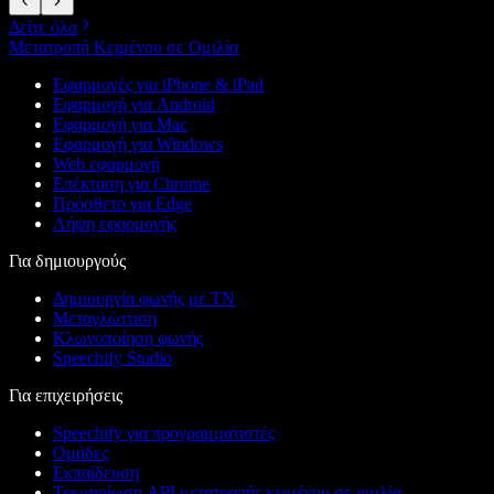
Δείτε όλα
Μετατροπή Κειμένου σε Ομιλία
Εφαρμογές για iPhone & iPad
Εφαρμογή για Android
Εφαρμογή για Mac
Εφαρμογή για Windows
Web εφαρμογή
Επέκταση για Chrome
Πρόσθετο για Edge
Λήψη εφαρμογής
Για δημιουργούς
Δημιουργία φωνής με ΤΝ
Μεταγλώττιση
Κλωνοποίηση φωνής
Speechify Studio
Για επιχειρήσεις
Speechify για προγραμματιστές
Ομάδες
Εκπαίδευση
Τεκμηρίωση API μετατροπής κειμένου σε ομιλία