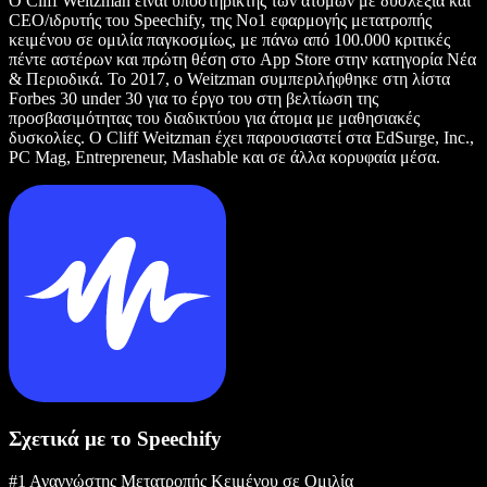
Ο Cliff Weitzman είναι υποστηρικτής των ατόμων με δυσλεξία και
CEO/ιδρυτής του Speechify, της Νο1 εφαρμογής μετατροπής
κειμένου σε ομιλία παγκοσμίως, με πάνω από 100.000 κριτικές
πέντε αστέρων και πρώτη θέση στο App Store στην κατηγορία Νέα
& Περιοδικά. Το 2017, ο Weitzman συμπεριλήφθηκε στη λίστα
Forbes 30 under 30 για το έργο του στη βελτίωση της
προσβασιμότητας του διαδικτύου για άτομα με μαθησιακές
δυσκολίες. Ο Cliff Weitzman έχει παρουσιαστεί στα EdSurge, Inc.,
PC Mag, Entrepreneur, Mashable και σε άλλα κορυφαία μέσα.
Σχετικά με το Speechify
#1 Αναγνώστης Μετατροπής Κειμένου σε Ομιλία