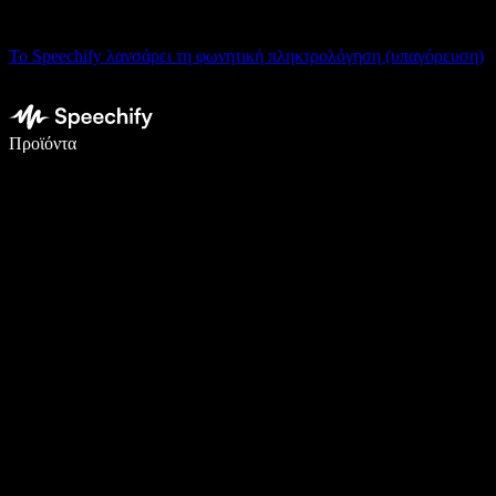
Το Speechify λανσάρει τη φωνητική πληκτρολόγηση (υπαγόρευση)
Γράψτε 5× πιο γρήγορα με φωνητική πληκτρολόγηση
Προϊόντα
Μάθετε περισσότερα