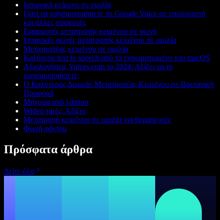
Ιαπωνικό κείμενο σε ομιλία
Γιατί να χρησιμοποιήσετε το Google Voice σε υπολογιστή
και άλλες συσκευές
Εφαρμογές μετατροπής κειμένου σε φωνή
Ισπανικές φωνές μετατροπής κειμένου σε ομιλία
Μετατροπέας κειμένου σε ομιλία
Καλύτερο text to speech από το ενσωματωμένο του macOS
Αξιολογήσεις Voices.com το 2024: Αξίζει να το
χρησιμοποιήσετε;
Ο Καλύτερος Δωρεάν Μετατροπέας Κειμένου σε Βρετανική
Προφορά
Μήνυμα από λάπτοπ
Wideo τιμές: Αξίζει;
Μετατροπή κειμένου σε ομιλία για θεραπευτές
Φωνή φόντου
Πρόσφατα άρθρα
Δείτε όλα