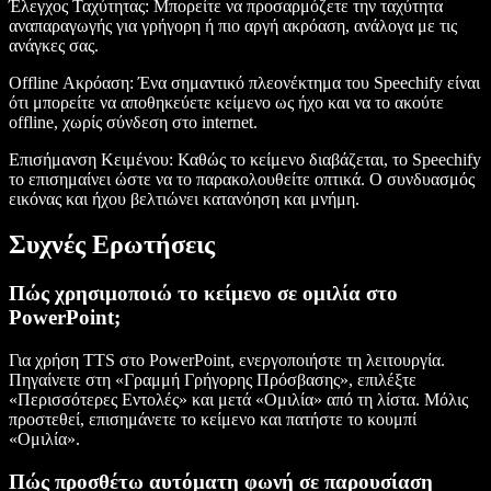
Έλεγχος Ταχύτητας
: Μπορείτε να προσαρμόζετε την ταχύτητα
αναπαραγωγής για γρήγορη ή πιο αργή ακρόαση, ανάλογα με τις
ανάγκες σας.
Offline Ακρόαση
: Ένα σημαντικό πλεονέκτημα του Speechify είναι
ότι μπορείτε να αποθηκεύετε κείμενο ως ήχο και να το ακούτε
offline, χωρίς σύνδεση στο internet.
Επισήμανση Κειμένου
: Καθώς το κείμενο διαβάζεται, το Speechify
το επισημαίνει ώστε να το παρακολουθείτε οπτικά. Ο συνδυασμός
εικόνας και ήχου βελτιώνει κατανόηση και μνήμη.
Συχνές Ερωτήσεις
Πώς χρησιμοποιώ το κείμενο σε ομιλία στο
PowerPoint;
Για χρήση TTS στο PowerPoint, ενεργοποιήστε τη λειτουργία.
Πηγαίνετε στη «Γραμμή Γρήγορης Πρόσβασης», επιλέξτε
«Περισσότερες Εντολές» και μετά «Ομιλία» από τη λίστα. Μόλις
προστεθεί, επισημάνετε το κείμενο και πατήστε το κουμπί
«Ομιλία».
Πώς προσθέτω αυτόματη φωνή σε παρουσίαση