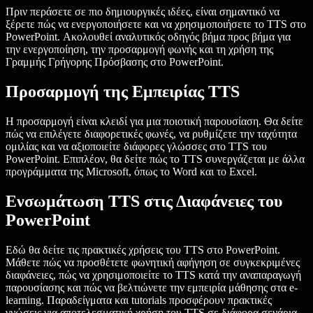
Πριν περάσετε σε πιο δημιουργικές ιδέες, είναι σημαντικό να
ξέρετε πώς να ενεργοποιήσετε και να χρησιμοποιήσετε το TTS στο
PowerPoint. Ακολουθεί αναλυτικός οδηγός βήμα προς βήμα για
την ενεργοποίηση, την προσαρμογή φωνής και τη χρήση της
Γραμμής Γρήγορης Πρόσβασης στο PowerPoint.
Προσαρμογή της Εμπειρίας TTS
Η προσαρμογή είναι κλειδί για μια ποιοτική παρουσίαση. Θα δείτε
πώς να επιλέγετε διαφορετικές φωνές, να ρυθμίζετε την ταχύτητα
ομιλίας και να αξιοποιείτε διάφορες γλώσσες στο TTS του
PowerPoint. Επιπλέον, θα δείτε πώς το TTS συνεργάζεται με άλλα
προγράμματα της Microsoft, όπως το Word και το Excel.
Ενσωμάτωση TTS στις Διαφάνειες του
PowerPoint
Εδώ θα δείτε τις πρακτικές χρήσεις του TTS στο PowerPoint.
Μάθετε πώς να προσθέτετε φωνητική αφήγηση σε συγκεκριμένες
διαφάνειες, πώς να χρησιμοποιείτε το TTS κατά την αναπαραγωγή
παρουσίασης και πώς να βελτιώνετε την εμπειρία μάθησης στα e-
learning. Παραδείγματα και tutorials προσφέρουν πρακτικές
γνώσεις για αποτελεσματική χρήση του TTS σε διάφορα σενάρια.