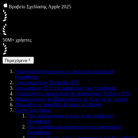
Βραβείο Σχεδίασης Apple 2025
50M+ χρήστες
Περιεχόμενα
Ενεργοποίηση Κειμένου σε Ομιλία στο Microsoft
PowerPoint
Προσαρμογή της Εμπειρίας TTS
Ενσωμάτωση TTS στις Διαφάνειες του PowerPoint
Προχωρημένες Λειτουργίες & Δημιουργικές Χρήσεις TTS
Μεταμορφώστε τις Παρουσιάσεις με Κείμενο σε Ομιλία
Δοκιμάστε το Speechify Κείμενο σε Ομιλία
Συχνές Ερωτήσεις
Πώς χρησιμοποιώ το κείμενο σε ομιλία στο
PowerPoint;
Πώς προσθέτω αυτόματη φωνή σε παρουσίαση
PowerPoint;
Ποιες φωνητικές εντολές λειτουργούν στο PowerPoint;