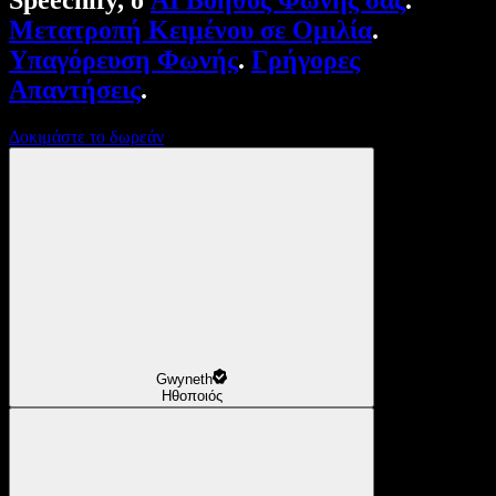
Speechify, ο
AI Βοηθός Φωνής σας
.
Μετατροπή Κειμένου σε Ομιλία
.
Υπαγόρευση Φωνής
.
Γρήγορες
Απαντήσεις
.
Δοκιμάστε το δωρεάν
Gwyneth
Ηθοποιός