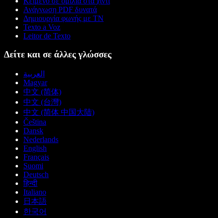
Κείμενο σε ομιλία στα χίντι
Ανάγνωση PDF δυνατά
Δημιουργία φωνής με ΤΝ
Texto a Voz
Leitor de Texto
Δείτε και σε άλλες γλώσσες
العربية
Magyar
中文 (简体)
中文 (台灣)
中文 (简体 中国大陆)
Čeština
Dansk
Nederlands
English
Français
Suomi
Deutsch
हिन्दी
Italiano
日本語
한국어