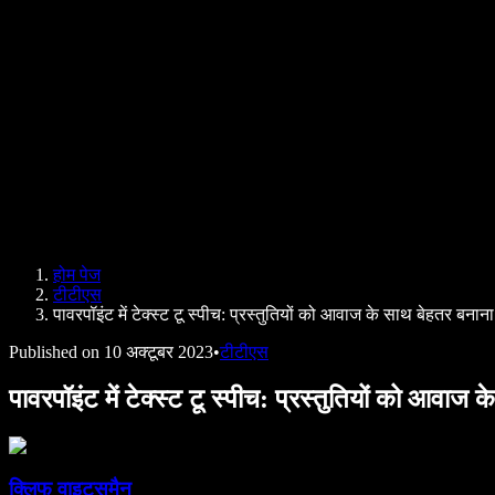
B2B केस स्टडीज़
AI वॉयस चेंजर
समीक्षाएं
ऐप्स जो टेक्स्ट पढ़कर सुनाते हैं
प्रेस
मुझे पढ़कर सुनाओ
टेक्स्ट टू स्पीच रीडर
एंटरप्राइज़
एंटरप्राइज़ और EDU के लिए स्पीचिफाई
Access to Work के लिए स्पीचिफाई
DSA के लिए स्पीचिफाई
SIMBA वॉयस एजेंट्स
होम पेज
डेवलपर्स के लिए स्पीचिफाई
टीटीएस
पावरपॉइंट में टेक्स्ट टू स्पीच: प्रस्तुतियों को आवाज के साथ बेहतर बनाना
Published on
10 अक्टूबर 2023
•
टीटीएस
पावरपॉइंट में टेक्स्ट टू स्पीच: प्रस्तुतियों को आवाज
क्लिफ वाइट्समैन