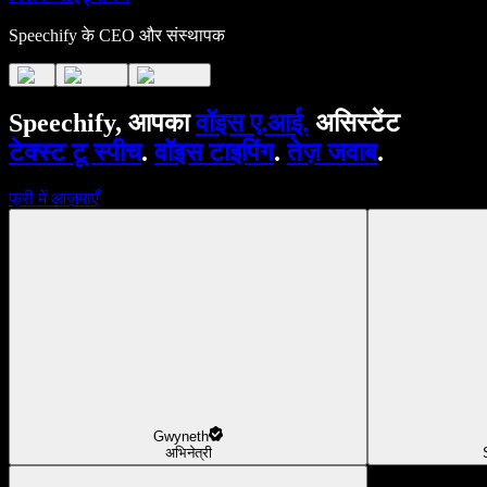
Speechify के CEO और संस्थापक
Speechify, आपका
वॉइस ए.आई.
असिस्टेंट
टेक्स्ट टू स्पीच
.
वॉइस टाइपिंग
.
तेज़ जवाब
.
फ्री में आज़माएँ
Gwyneth
अभिनेत्री