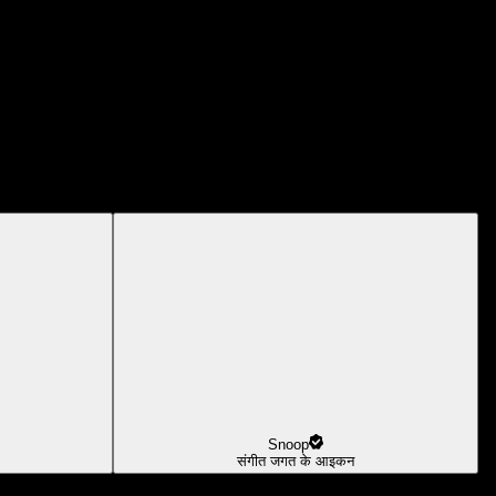
Snoop
संगीत जगत के आइकन