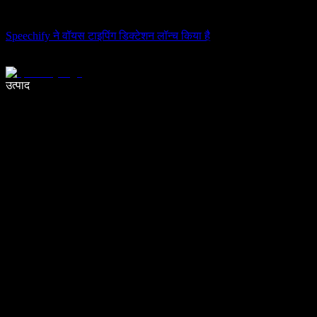
Speechify ने वॉयस टाइपिंग डिक्टेशन लॉन्च किया है
वॉइस टाइपिंग के साथ 5× तेज़ी से लिखें
उत्पाद
और जानें