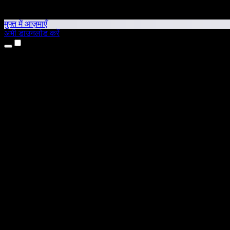
मुफ्त में आज़माएँ
अभी डाउनलोड करें
उत्पाद
टेक्स्ट टू स्पीच
iPhone और iPad ऐप्स
Android ऐप
Chrome एक्सटेंशन
Edge एक्सटेंशन
वेब ऐप
Mac ऐप
Windows ऐप
AI वॉयस जनरेटर
वॉयसओवर
डबिंग
वॉयस क्लोनिंग
स्टूडियो वॉइसेज़