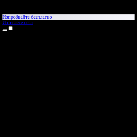
Изпробвайте безплатно
Изтеглете сега
Продукти
Текст в реч
Приложения за iPhone и iPad
Приложение за Android
Разширение за Chrome
Разширение за Edge
Уеб приложение
Приложение за Mac
Приложение за Windows