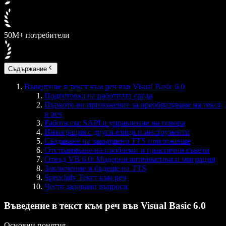
50M+ потребители
Съдържание
Въведение в текст към реч във Visual Basic 6.0
Подготовка на работната среда
Първото ви приложение за преобразуване на текст
в реч
Работа със SAPI и управление на говора
Интеграция с други езици и инструменти
Създаване на завършено TTS приложение
Отстраняване на проблеми и практични съвети
Отвъд VB 6.0: Модерни алтернативи и миграция
Заключение и бъдеще на TTS
Speechify Текст към реч
Често задавани въпроси
Въведение в текст към реч във Visual Basic 6.0
Основни понятия