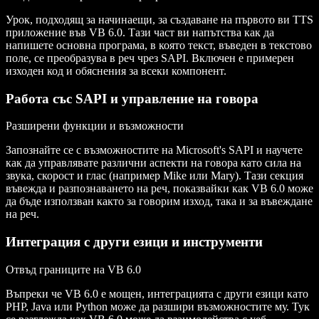
Урок, подходящ за начинаещи, за създаване на първото ви TTS
приложение във VB 6.0. Тази част ви напътства как да
напишете основна програма, в която текст, въведен в текстово
поле, се преобразува в реч чрез SAPI. Включен е примерен
изходен код и обяснения за всеки компонент.
Работа със SAPI и управление на говора
Разширени функции и възможности
Запознайте се с възможностите на Microsoft's SAPI и научете
как да управлявате различни аспекти на говора като сила на
звука, скорост и глас (например Mike или Mary). Тази секция
въвежда и разпознаването на реч, показвайки как VB 6.0 може
да бъде използван както за говорим изход, така и за въвеждане
на реч.
Интеграция с други езици и инструменти
Отвъд границите на VB 6.0
Въпреки че VB 6.0 е мощен, интеграцията с други езици като
PHP, Java или Python може да разшири възможностите му. Тук