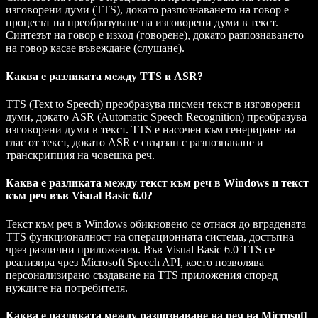
изговорени думи (TTS), докато разпознаването на говор е
процесът на преобразуване на изговорени думи в текст.
Синтезът на говор е изход (говорене), докато разпознаването
на говор касае въвеждане (слушане).
Каква е разликата между TTS и ASR?
TTS (Text to Speech) преобразува писмен текст в изговорени
думи, докато ASR (Automatic Speech Recognition) преобразува
изговорени думи в текст. TTS е насочен към генериране на
глас от текст, докато ASR е свързан с разпознаване и
транскрипция на човешка реч.
Каква е разликата между текст към реч в Windows и текст
към реч във Visual Basic 6.0?
Текст към реч в Windows обикновено се отнася до вградената
TTS функционалност на операционната система, достъпна
чрез различни приложения. Във Visual Basic 6.0 TTS се
реализира чрез Microsoft Speech API, което позволява
персонализирано създаване на TTS приложения според
нуждите на потребителя.
Каква е разликата между разпознаване на реч на Microsoft