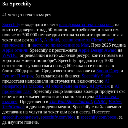
За Speechify
#1 четец за текст към реч
Speechify
е водещата в света
платформа за текст към реч
, на
която се доверяват над 50 милиона потребители и която има
повече от 500 000 петзвездни отзива за своите приложения за
текст към реч за
iOS
,
Android
,
разширение за Chrome
,
уеб
приложение
и
настолно приложение за Mac
. През 2025 година
Apple отличи
Speechify с престижната
Apple Design Award
на
WWDC
, определяйки я като „ключов ресурс, който помага на
хората да живеят по-добре“. Speechify предлага над 1000
естествено звучащи гласа на над 60 езика и се използва в
близо 200 държави. Сред известните гласове са
Snoop Dogg
и
Гуинет Полтроу
. За създатели и бизнеси
Speechify Studio
предоставя напреднали инструменти, включително
AI
генератор на гласове
,
AI клониране на глас
,
AI дублаж
и
AI
променящ глас
. Speechify също задвижва водещи продукти със
своето висококачествено и достъпно като цена
API за текст
към реч
. Представено в
The Wall Street Journal
,
CNBC
,
Forbes
,
TechCrunch
и други водещи медии, Speechify е най-големият
доставчик на услуги за текст към реч в света. Посетете
speechify.com/news
,
speechify.com/blog
и
speechify.com/press
, за
да научите повече.