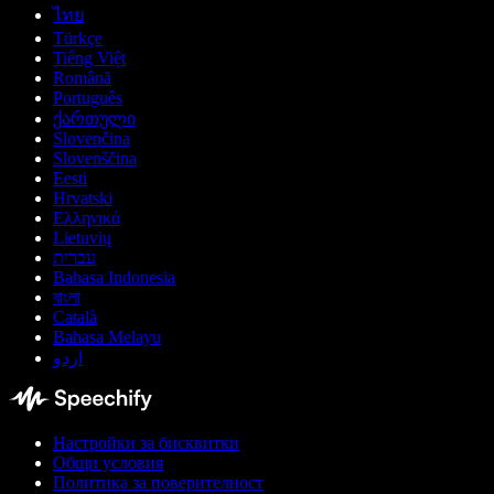
ไทย
Türkçe
Tiếng Việt
Română
Português
ქართული
Slovenčina
Slovenščina
Eesti
Hrvatski
Ελληνικά
Lietuvių
עברית
Bahasa Indonesia
বাংলা
Català
Bahasa Melayu
اردو
Настройки за бисквитки
Общи условия
Политика за поверителност