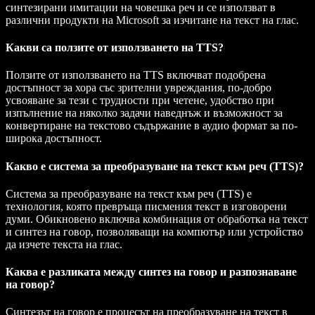
синтезирани имитации на човешка реч и се използват в
различни продукти на Microsoft за изчитане на текст на глас.
Какви са ползите от използването на TTS?
Ползите от използването на TTS включват подобрена
достъпност за хора със зрителни увреждания, по-добро
усвояване за тези с трудности при четене, удобство при
изпълнение на няколко задачи наведнъж и възможност за
конвертиране на текстово съдържание в аудио формат за по-
широка достъпност.
Какво е система за преобразуване на текст към реч (TTS)?
Система за преобразуване на текст към реч (TTS) е
технология, която превръща писмения текст в изговорени
думи. Обикновено включва комбинация от обработка на текст
и синтез на говор, позволяващи на компютър или устройство
да изчете текста на глас.
Каква е разликата между синтез на говор и разпознаване
на говор?
Синтезът на говор е процесът на преобразуване на текст в