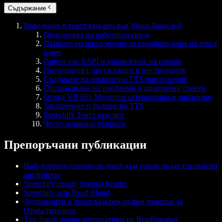
Съдържание
Въведение в текст към реч във Visual Basic 6.0
Подготовка на работната среда
Първото ви приложение за преобразуване на текст
в реч
Работа със SAPI и управление на говора
Интеграция с други езици и инструменти
Създаване на завършено TTS приложение
Отстраняване на проблеми и практични съвети
Отвъд VB 6.0: Модерни алтернативи и миграция
Заключение и бъдеще на TTS
Speechify Текст към реч
Често задавани въпроси
Препоръчани публикации
Най-добрите гласове за текст към говор на австралийски
английски
Speechify срещу Natural Reader
Speechify или Read Aloud
Аудиокниги и текст към реч от фен фикшън за
Отмъстителите
Топ 5 най-добри алтернативи на ReadSpeaker