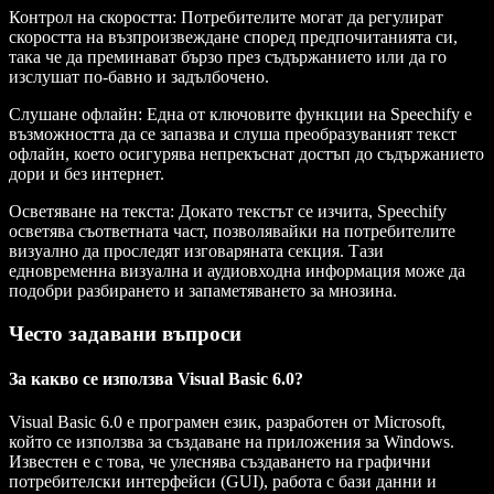
Контрол на скоростта
: Потребителите могат да регулират
скоростта на възпроизвеждане според предпочитанията си,
така че да преминават бързо през съдържанието или да го
изслушат по-бавно и задълбочено.
Слушане офлайн
: Една от ключовите функции на Speechify е
възможността да се запазва и слуша преобразуваният текст
офлайн, което осигурява непрекъснат достъп до съдържанието
дори и без интернет.
Осветяване на текста
: Докато текстът се изчита, Speechify
осветява съответната част, позволявайки на потребителите
визуално да проследят изговаряната секция. Тази
едновременна визуална и аудиовходна информация може да
подобри разбирането и запаметяването за мнозина.
Често задавани въпроси
За какво се използва Visual Basic 6.0?
Visual Basic 6.0 е програмен език, разработен от Microsoft,
който се използва за създаване на приложения за Windows.
Известен е с това, че улеснява създаването на графични
потребителски интерфейси (GUI), работа с бази данни и