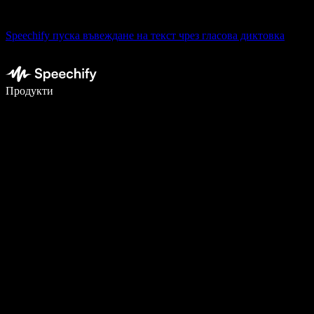
Speechify пуска въвеждане на текст чрез гласова диктовка
Пишете 5× по-бързо с гласово въвеждане
Продукти
Научете повече