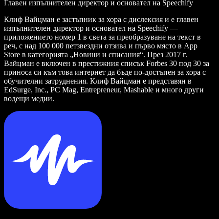
Главен изпълнителен директор и основател на Speechify
Клиф Вайцман е застъпник за хора с дислексия и е главен
изпълнителен директор и основател на Speechify —
приложението номер 1 в света за преобразуване на текст в
реч, с над 100 000 петзвездни отзива и първо място в App
Store в категорията „Новини и списания“. През 2017 г.
Вайцман е включен в престижния списък Forbes 30 под 30 за
приноса си към това интернет да бъде по-достъпен за хора с
обучителни затруднения. Клиф Вайцман е представян в
EdSurge, Inc., PC Mag, Entrepreneur, Mashable и много други
водещи медии.