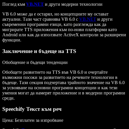
Поглед към
VB.NET
и други модерни технологии
VB 6.0 може да е остарял, но концепциите му остават
актуални. Тази част сравнява VB 6.0 с
VB.NET
и други
съвременни програмни езици, като разглежда как да
мигрирате TTS приложения към по-нови платформи като
Android или как да използвате ActiveX контроли за разширени
функции.
Заключение и бъдеще на TTS
Обобщение и бъдещи тенденции
Обобщете развитието на TTS във VB 6.0 и очертайте
възможни посоки за развитието на речевите технологии в
бъдеще. Тази секция подчертава трайното значение на VB 6.0
за усвояване на основни програмни концепции и как тези
умения могат да намерят приложение и в модерни програмни
среди.
Speechify Текст към реч
Цена
: Безплатен за изпробване