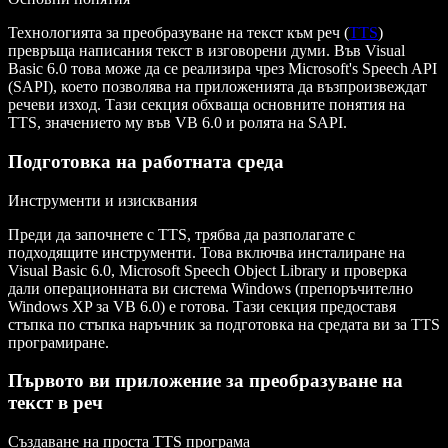
Технологията за преобразуване на текст към реч (
TTS
)
превръща написания текст в изговорени думи. Във Visual
Basic 6.0 това може да се реализира чрез Microsoft's Speech API
(SAPI), което позволява на приложенията да възпроизвеждат
речеви изход. Тази секция обхваща основните понятия на
TTS, значението му във VB 6.0 и ролята на SAPI.
Подготовка на работната среда
Инструменти и изисквания
Преди да започнете с TTS, трябва да разполагате с
подходящите инструменти. Това включва инсталиране на
Visual Basic 6.0, Microsoft Speech Object Library и проверка
дали операционната ви система Windows (препоръчително
Windows XP за VB 6.0) е готова. Тази секция предоставя
стъпка по стъпка наръчник за подготовка на средата ви за TTS
програмиране.
Първото ви приложение за преобразуване на
текст в реч
Създаване на проста TTS програма