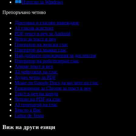
Изтегли за Windows
Препоръчано четиво
Диктовка и гласово въвеждане
AI гласов асистент
PDF текст в реч за Android
Четец за текст в реч
Генератор на женски глас
Генератор на мъжки глас
Най-добрите приложения за дислексия
Генератор на роботизиран глас
Аниме текст в реч
AI чейнджър на глас
Аудио четец за PDF
Може ли Google Docs да ми чете на глас
Разширение за Chrome за текст в реч
Текст в реч на хинди
Четене на PDF на глас
AI генератор на глас
Тексто а Вос
Leitor de Texto
Виж на други езици