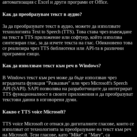
автоматизация с Excel и други програми от Office.
Как да преобразувам текст в аудио?
За да преобразувате текст в аудио, можете да използвате
технологията Text to Speech (TTS). Това става чрез въвеждане
на текст в TTS приложение или софтуер, който използва
синтезиран глас, за да изчете текста на глас. Обикновено това
се реализира чрез TTS библиотеки или API-та в различни
програмни езици.
Как да използвам текст към реч в Windows?
В Windows текст към реч може да бъде използван чрез
вградената функция "Разказвач" или чрез Microsoft's Speech
API (SAPI). SAPI позволява на разработчиците да интегрират
TTS функционалност в своите приложения и да преобразуват
текстови данни в изговорени думи.
Какво е TTS voice Microsoft?
TTS voice Microsoft се отнася до дигиталните гласове, които се
използват от технологията за преобразуване на текст към реч
на Microsoft. Тези гласове, като "Mike" и "Mary", са