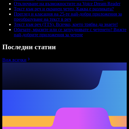
Отключване на възможностите на Voice Dream Reader
Текст към реч и екранен четец. Каква е разликата?
Преглед и класация на 25-те най-добри приложения за
преобразуване на текст в реч
Текст към реч (TTS). Всичко, което трябва да знаете!
Обичате, мразите или се затруднявате с четенето? Вижте
най-добрите приложения за четене
Последни статии
Виж всички