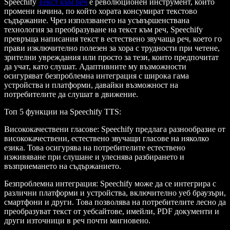
Speechify
Текст към реч
е революционен инструмент, който
промени начина, по който хората консумират текстово
съдържание. Чрез използването на усъвършенствана
технология за преобразуване на текст към реч, Speechify
превръща написания текст в естествено звучаща реч, което го
прави изключително полезен за хора с трудности при четене,
зрителни увреждания или просто за тези, които предпочитат
да учат, като слушат. Адаптивните му възможности
осигуряват безпроблемна интеграция с широка гама
устройства и платформи, давайки възможност на
потребителите да слушат в движение.
Топ 5 функции на Speechify TTS
:
Висококачествени гласове
: Speechify предлага разнообразие от
висококачествени, естествено звучащи гласове на няколко
езика. Това осигурява на потребителите естествено
изживяване при слушане и улеснява разбирането и
възприемането на съдържанието.
Безпроблемна интеграция
: Speechify може да се интегрира с
различни платформи и устройства, включително уеб браузъри,
смартфони и други. Това позволява на потребителите лесно да
преобразуват текст от уебсайтове, имейли, PDF документи и
други източници в реч почти мигновено.