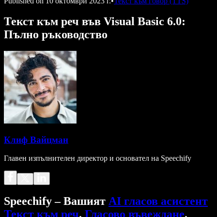
Published on
10 октомври 2023 г.
•
Текст към говор (TTS)
Текст към реч във Visual Basic 6.0:
Пълно ръководство
Клиф Вайцман
Главен изпълнителен директор и основател на Speechify
Speechify – Вашият
AI гласов асистент
Текст към реч
.
Гласово въвеждане
.