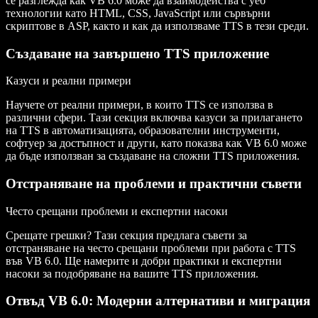
се разглежда как VB 6.0 може да взаимодейства с уеб
технологии като HTML, CSS, JavaScript или сървърни
скриптове в ASP, както и как да използваме TTS в тези среди.
Създаване на завършено TTS приложение
Казуси и реални примери
Научете от реални примери, в които TTS се използва в
различни сфери. Тази секция включва казуси за прилагането
на TTS в автоматизацията, образователни инструменти,
софтуер за достъпност и други, като показва как VB 6.0 може
да бъде използван за създаване на сложни TTS приложения.
Отстраняване на проблеми и практични съвети
Често срещани проблеми и експертни насоки
Срещате грешки? Тази секция предлага съвети за
отстраняване на често срещани проблеми при работа с TTS
във VB 6.0. Ще намерите и добри практики и експертни
насоки за подобряване на вашите TTS приложения.
Отвъд VB 6.0: Модерни алтернативи и миграция