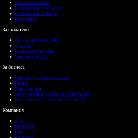
Уеб приложение
Разширение за Chrome
Разширение за Edge
Изтегляне
За създатели
AI генератор на глас
Дублаж
Клониране на глас
Speechify Work
За бизнеса
Speechify за разработчици
Екипи
Образование
Документация за Text to Speech API
Документация за Voice Agents API
Компания
За нас
Контакти
Блог
Кариери