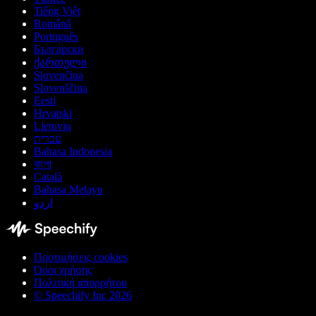
Tiếng Việt
Română
Português
Български
ქართული
Slovenčina
Slovenščina
Eesti
Hrvatski
Lietuvių
עברית
Bahasa Indonesia
বাংলা
Català
Bahasa Melayu
اردو
Προτιμήσεις cookies
Όροι χρήσης
Πολιτική απορρήτου
© Speechify Inc 2026