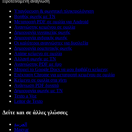
Προτεινόμενη ανάγνωση
Υπαγόρευση & φωνητική πληκτρολόγηση
Βοηθός φωνής με ΤΝ
Μετατροπή PDF σε ομιλία για Android
Αναγνώστης κειμένου σε ομιλία
Δημιουργία γυναικείας φωνής
Δημιουργία ανδρικής φωνής
Οι καλύτεροι αναγνώστες για δυσλεξία
Δημιουργία ρομποτικής φωνής
Anime κείμενο σε ομιλία
Αλλαγή φωνής με ΤΝ
Αναγνώστης PDF με ήχο
Μπορεί το Google Docs να μου διαβάζει κείμενο;
Επέκταση Chrome για μετατροπή κειμένου σε ομιλία
Κείμενο σε ομιλία στα χίντι
Ανάγνωση PDF δυνατά
Δημιουργία φωνής με ΤΝ
Texto a Voz
Leitor de Texto
Δείτε και σε άλλες γλώσσες
العربية
Magyar