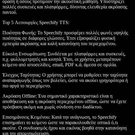
όραση ή όσους προτιμούν την ακουστική μάθηση. Υποστηρίζει
πολλές συσκευές και πλατφόρμες, δίνοντας ελευθερία ακρόασης
παντού.
Top 5 Λειτουργίες Speechify TTS
:
Ποιότητα Φωνής
: Το Speechify προσφέρει πολλές φωνές υψηλής
ποιότητας σε διάφορες γλώσσες. Έτσι εξασφαλίζει φυσική
εμπειρία ακρόασης και καλή κατανόηση του περιεχομένου.
Εύκολη Ενσωμάτωση
: Συνδέεται με πλατφόρμες και συσκευές,
π.χ. φυλλομετρητές και κινητά. Έτσι, οι χρήστες μετατρέπουν
κείμενο από ιστοσελίδες, email, PDF κ.ά. άμεσα σε ομιλία.
Έλεγχος Ταχύτητας
: Ο χρήστης μπορεί να ρυθμίσει την ταχύτητα
αναπαραγωγής όπως τον βολεύει, ώστε να ακούει γρηγορότερα ή
πιο αργά το περιεχόμενο.
Ακρόαση Offline
: Ένα σημαντικό χαρακτηριστικό είναι η
αποθήκευση και η ακρόαση περιεχομένου offline, ώστε να έχετε
πρόσβαση ακόμη και χωρίς σύνδεση στο διαδίκτυο.
Επισημάνσεις Κειμένου
: Κατά την ανάγνωση, το Speechify
επισημαίνει το κείμενο ώστε να παρακολουθείτε οπτικά ό,τι
ακούτε. Ο συνδυασμός ήχου και εικόνας βοηθά στην κατανόηση
και την απομνημόνευση.