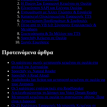
Η Πρώτη Σας Εφαρμογή Κειμένου σε Ομιλία
Εξερεύνηση SAPI και Ελέγχου Ομιλίας
Ενσωμάτωση με Άλλες Γλώσσες & Εργαλεία
Κατασκευή Ολοκληρωμένης Εφαρμογής TTS
Αντιμετώπιση Προβλημάτων & Συμβουλές
Πέρα από τη VB 6.0: Σύγχρονες Εναλλακτικές &
Μετάβαση
Συμπεράσματα & Το Μέλλον του TTS
Speechify Κείμενο σε Ομιλία
Συχνές Ερωτήσεις
Προτεινόμενα άρθρα
Οι καλύτερες φωνές μετατροπής κειμένου σε ομιλία στα
αγγλικά της Αυστραλίας
Speechify vs. Natural Reader
Speechify ή Read Aloud;
Audiobooks fan fiction και μετατροπή κειμένου σε ομιλία για
τους Avengers
Οι 5 καλύτερες εναλλακτικές στο ReadSpeaker
Απελευθερώνοντας τη Δύναμη του Voice Dream Reader
Μετατροπή κειμένου σε ομιλία vs αναγνώστης οθόνης. Ποια
είναι η διαφορά;
Οι 25 Καλύτερες Εφαρμογές Μετατροπής Κειμένου σε