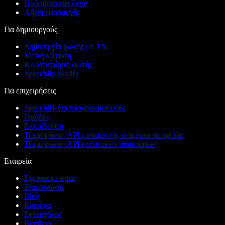
Πρόσθετο για Edge
Λήψη εφαρμογής
Για δημιουργούς
Δημιουργία φωνής με ΤΝ
Μεταγλώττιση
Κλωνοποίηση φωνής
Speechify Studio
Για επιχειρήσεις
Speechify για προγραμματιστές
Ομάδες
Εκπαίδευση
Τεκμηρίωση API μετατροπής κειμένου σε ομιλία
Τεκμηρίωση API φωνητικών πρακτόρων
Εταιρεία
Σχετικά με εμάς
Επικοινωνία
Blog
Καριέρα
Συνεργάτες
Βοήθεια