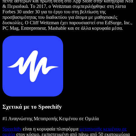
πέντε αστέρων και πρώτη θέση στο App Store στην κατηγορία Νέα
& Περιοδικά. Το 2017, ο Weitzman συμπεριλήφθηκε στη λίστα
Forbes 30 under 30 για το έργο του στη βελτίωση της
προσβασιμότητας του διαδικτύου για άτομα με μαθησιακές
δυσκολίες. Ο Cliff Weitzman έχει παρουσιαστεί στα EdSurge, Inc.,
PC Mag, Entrepreneur, Mashable και σε άλλα κορυφαία μέσα.
Σχετικά με το Speechify
#1 Αναγνώστης Μετατροπής Κειμένου σε Ομιλία
Speechify
είναι η κορυφαία πλατφόρμα
μετατροπής κειμένου σε
ομιλία
στον κόσμο, εμπιστευμένη από πάνω από 50 εκατομμύρια