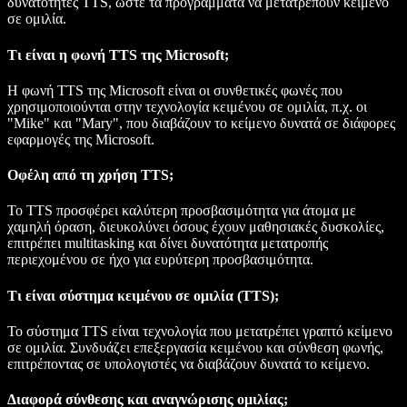
δυνατότητες TTS, ώστε τα προγράμματα να μετατρέπουν κείμενο
σε ομιλία.
Τι είναι η φωνή TTS της Microsoft;
Η φωνή TTS της Microsoft είναι οι συνθετικές φωνές που
χρησιμοποιούνται στην τεχνολογία κειμένου σε ομιλία, π.χ. οι
"Mike" και "Mary", που διαβάζουν το κείμενο δυνατά σε διάφορες
εφαρμογές της Microsoft.
Οφέλη από τη χρήση TTS;
Το TTS προσφέρει καλύτερη προσβασιμότητα για άτομα με
χαμηλή όραση, διευκολύνει όσους έχουν μαθησιακές δυσκολίες,
επιτρέπει multitasking και δίνει δυνατότητα μετατροπής
περιεχομένου σε ήχο για ευρύτερη προσβασιμότητα.
Τι είναι σύστημα κειμένου σε ομιλία (TTS);
Το σύστημα TTS είναι τεχνολογία που μετατρέπει γραπτό κείμενο
σε ομιλία. Συνδυάζει επεξεργασία κειμένου και σύνθεση φωνής,
επιτρέποντας σε υπολογιστές να διαβάζουν δυνατά το κείμενο.
Διαφορά σύνθεσης και αναγνώρισης ομιλίας;