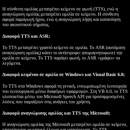
Η σύνθεση ομιλίας μετατρέπει κείμενο σε φωνή (TTS), ενώ η
αναγνώριση ομιλίας μετατρέπει ομιλία σε κείμενο. Η σύνθεση
αφορά παραγωγή ήχου, ενώ η αναγνώριση λήψη και κατανόηση
του ακουστικού σήματος.
Διαφορά TTS και ASR;
Το TTS μετατρέπει γραπτό κείμενο σε ομιλία. Το ASR (αυτόματη
αναγνώριση ομιλίας) κάνει το αντίστροφο: απομαγνητοφωνεί την
ομιλία σε κείμενο. Το TTS παράγει φωνή, το ASR «γράφει» τα
λεγόμενα.
Διαφορά κειμένου σε ομιλία σε Windows και Visual Basic 6.0;
Το TTS στα Windows αφορά τη γενική, ενσωματωμένη λειτουργία
του λειτουργικού μέσω διαφόρων εφαρμογών. Στη VB 6.0, το TTS
υλοποιείται μέσω του Microsoft Speech API για προσαρμοσμένες
λύσεις που ταιριάζουν στις ανάγκες του χρήστη.
Διαφορά αναγνώρισης ομιλίας και TTS της Microsoft;
Η αναγνώριση ομιλίας της Microsoft μετατρέπει ομιλία σε κείμενο,
επιτρέποντας φωνητικό έλεγχο και υπαγόρευση. Το TTS