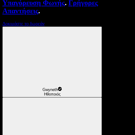
Υπαγόρευση Φωνής
.
Γρήγορες
Απαντήσεις
.
Δοκιμάστε το δωρεάν
Gwyneth
Ηθοποιός