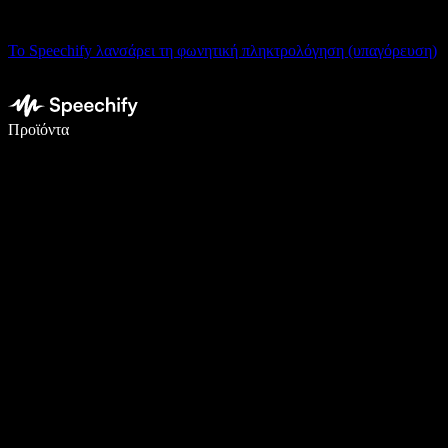
Το Speechify λανσάρει τη φωνητική πληκτρολόγηση (υπαγόρευση)
Γράψτε 5× πιο γρήγορα με φωνητική πληκτρολόγηση
Προϊόντα
Μάθετε περισσότερα