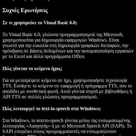
Συχνές Ερωτήσεις
Σε τι χρησιμεύει το Visual Basic 6.0;
Το Visual Basic 6.0, γλώσσα προγραμματισμού της Microsoft,
χρησιμοποιείται για δημιουργία εφαρμογών Windows. Είναι
γνωστό για την ευκολία στη δημιουργία γραφικών διεπαφών, την
πρόσβαση σε βάσεις δεδομένων και την αυτοματοποίηση εργασιών
με το Excel και άλλα προγράμματα Office.
Πώς γίνεται το κείμενο ήχος;
Για να μετατρέψετε κείμενο σε ήχο, χρησιμοποιήστε τεχνολογία
TTS. Εισάγετε το κείμενο σε εφαρμογή ή πρόγραμμα TTS, που το
αποδίδει με συνθετική φωνή. Αυτό γίνεται συχνά με βιβλιοθήκες ή
API TTS σε πολλές γλώσσες προγραμματισμού.
Πώς λειτουργεί το text-to-speech στα Windows;
Στα Windows, το text-to-speech γίνεται μέσω της ενσωματωμένης
λειτουργίας «Αφηγητής» ή με το Microsoft Speech API (SAPI). Το
SAPI επιτρέπει στους προγραμματιστές να ενσωματώνουν