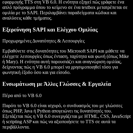
εφαρμογής TTS στη VB 6.0. Η ενότητα εξηγεί πώς γράφετε ένα
απλό πρόγραμμα όπου το κείμενο σε ένα textbox μετατρέπεται σε
ομιλία με το SAPI. Περιλαμβάνει παραδείγματα κώδικα και
αναλύσεις κάθε τμήματος.
Εξερεύνηση SAPI και Ελέγχου Ομιλίας
Προχωρημένες Δυνατότητες & Λειτουργίες
Εμβαθύνετε στις δυνατότητες του Microsoft SAPI και μάθετε να
ελέγχετε λειτουργίες όπως ένταση, ταχύτητα και φωνή (όπως Mike
ή Mary). Η ενότητα αυτή παρουσιάζει και αναγνώριση ομιλίας,
δείχνοντας πώς η VB 6.0 μπορεί να χρησιμοποιηθεί τόσο για
φωνητική έξοδο όσο και για είσοδο.
Ενσωμάτωση με Άλλες Γλώσσες & Εργαλεία
Πέρα από το VB 6.0
Παρότι το VB 6.0 είναι ισχυρό, ο συνδυασμός του με γλώσσες
όπως PHP, Java ή Python απογειώνει τις δυνατότητές του.
Εξετάζεται πώς η VB 6.0 συνεργάζεται με HTML, CSS, JavaScript
ή scripting ASP και πώς να αξιοποιήσετε το TTS σε αυτά τα
περιβάλλοντα.