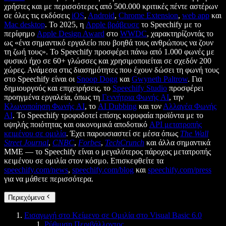
χρήστες και με περισσότερες από 500.000 κριτικές πέντε αστέρων
σε όλες τις εκδόσεις
iOS
,
Android
,
Chrome Extension
,
web app
και
Mac desktop
. Το 2025, η
Apple βράβευσε
το Speechify με το
περίφημο
Apple Design Award
στο
WWDC
, χαρακτηρίζοντάς το
ως «ένα σημαντικό εργαλείο που βοηθά τους ανθρώπους να ζουν
τη ζωή τους». Το Speechify προσφέρει πάνω από 1.000 φωνές με
φυσικό ήχο σε 60+ γλώσσες και χρησιμοποιείται σε σχεδόν 200
χώρες. Ανάμεσα στις διασημότητες που έχουν δώσει τη φωνή τους
στο Speechify είναι οι
Snoop Dogg
και
Gwyneth Paltrow
. Για
δημιουργούς και επιχειρήσεις, το
Speechify Studio
προσφέρει
προηγμένα εργαλεία, όπως τη
Γεννήτρια Φωνής AI
, την
Κλωνοποίηση Φωνής AI
, το
AI Dubbing
και τον
Αλλαγέα Φωνής
AI
. Το Speechify τροφοδοτεί επίσης κορυφαία προϊόντα με το
υψηλής ποιότητας και οικονομικά αποδοτικό
API μετατροπής
κειμένου σε ομιλία
. Έχει παρουσιαστεί σε μέσα όπως
The Wall
Street Journal
,
CNBC
,
Forbes
,
TechCrunch
και άλλα σημαντικά
ΜΜΕ — το Speechify είναι ο μεγαλύτερος πάροχος μετατροπής
κειμένου σε ομιλία στον κόσμο. Επισκεφθείτε τα
speechify.com/news
,
speechify.com/blog
και
speechify.com/press
για να μάθετε περισσότερα.
Περιεχόμενα
Εισαγωγή στο Κείμενο σε Ομιλία στο Visual Basic 6.0
Ρύθμιση Περιβάλλοντος