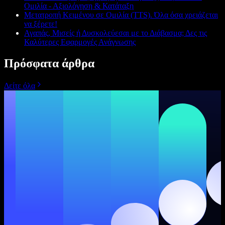
Ομιλία - Αξιολόγηση & Κατάταξη
Μετατροπή Κειμένου σε Ομιλία (TTS). Όλα όσα χρειάζεται
να ξέρετε!
Αγαπάς, Μισείς ή Δυσκολεύεσαι με το Διάβασμα; Δες τις
Καλύτερες Εφαρμογές Ανάγνωσης
Πρόσφατα άρθρα
Δείτε όλα