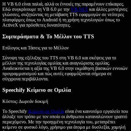
Η VB 6.0 είναι παλιά, αλλά οι έννοιές της παραμένουν επίκαιρες.
Εδώ συγκρίνουμε τη VB 6.0 με την
VB.NET
και άλλες μοντέρνες
γλώσσες, συζητώντας τη μετάβαση TTS εφαρμογών σε νεότερες
πλατφόρμες όπως το Android ή τη χρήση τεχνολογιών όπως το
ActiveX για πρόσθετες δυνατότητες.
Συμπεράσματα & Το Μέλλον του TTS
Επίλογος και Τάσεις για το Μέλλον
Σύνοψη της εξέλιξης του TTS στη VB 6.0 και σκέψεις για το
μέλλον της τεχνολογίας ομιλίας και αναγνώρισης ομιλίας.
Αναδεικνύεται η αξία της VB 6.0 στην εκμάθηση βασικών εννοιών
προγραμματισμού και πώς αυτές εφαρμόζονται σήμερα σε
σύγχρονα περιβάλλοντα.
Speechify Κείμενο σε Ομιλία
Κόστος
: Δωρεάν δοκιμή
Το Speechify
Κείμενο σε Ομιλία
είναι ένα καινοτόμο εργαλείο που
άλλαξε τον τρόπο με τον οποίο οι άνθρωποι καταναλώνουν γραπτό
περιεχόμενο. Με την προηγμένη τεχνολογία του, μετατρέπει
κείμενο σε φυσικό λόγο, χρήσιμο για άτομα με δυσλεξία, χαμηλή