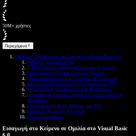
50M+ χρήστες
Περιεχόμενα
Εισαγωγή στο Κείμενο σε Ομιλία στο Visual Basic 6.0
Ρύθμιση Περιβάλλοντος
Η Πρώτη Σας Εφαρμογή Κειμένου σε Ομιλία
Εξερεύνηση SAPI και Ελέγχου Ομιλίας
Ενσωμάτωση με Άλλες Γλώσσες & Εργαλεία
Κατασκευή Ολοκληρωμένης Εφαρμογής TTS
Αντιμετώπιση Προβλημάτων & Συμβουλές
Πέρα από τη VB 6.0: Σύγχρονες Εναλλακτικές &
Μετάβαση
Συμπεράσματα & Το Μέλλον του TTS
Speechify Κείμενο σε Ομιλία
Συχνές Ερωτήσεις
Εισαγωγή στο Κείμενο σε Ομιλία στο Visual Basic
6.0