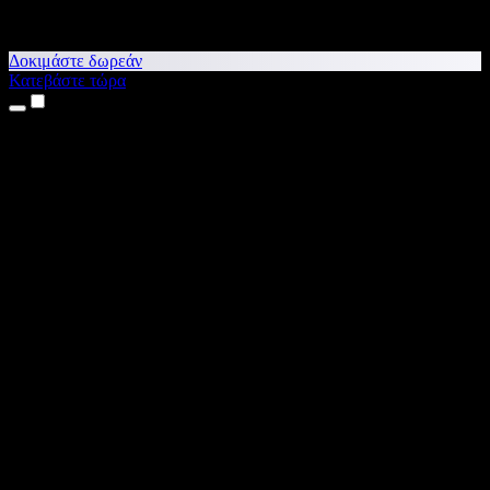
Δοκιμάστε δωρεάν
Κατεβάστε τώρα
Προϊόντα
Κείμενο σε Ομιλία
Εφαρμογές για iPhone & iPad
Εφαρμογή για Android
Επέκταση για Chrome
Επέκταση για Edge
Web εφαρμογή
Εφαρμογή για Mac
Εφαρμογή για Windows