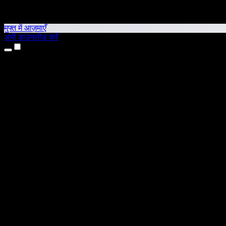
मुफ्त में आज़माएँ
अभी डाउनलोड करें
उत्पाद
टेक्स्ट टू स्पीच
iPhone और iPad ऐप्स
Android ऐप
Chrome एक्सटेंशन
Edge एक्सटेंशन
वेब ऐप
Mac ऐप
Windows ऐप
AI वॉयस जनरेटर