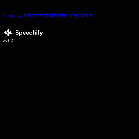
Speechify ने वॉयस टाइपिंग डिक्टेशन लॉन्च किया है
वॉइस टाइपिंग के साथ 5× तेज़ी से लिखें
उत्पाद
और जानें