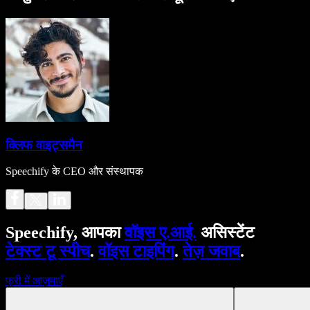
क्लिफ वाइट्समैन
Speechify के CEO और संस्थापक
Speechify, आपका
वॉइस ए.आई.
असिस्टेंट
टेक्स्ट टू स्पीच
.
वॉइस टाइपिंग
.
तेज़ जवाब
.
फ्री में आज़माएँ