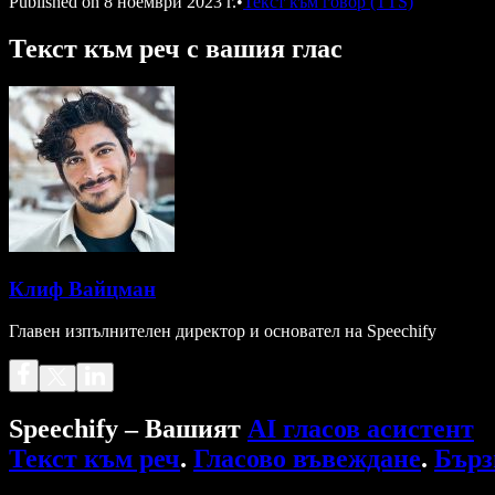
Published on
8 ноември 2023 г.
•
Текст към говор (TTS)
Текст към реч с вашия глас
Клиф Вайцман
Главен изпълнителен директор и основател на Speechify
Speechify – Вашият
AI гласов асистент
Текст към реч
.
Гласово въвеждане
.
Бърз