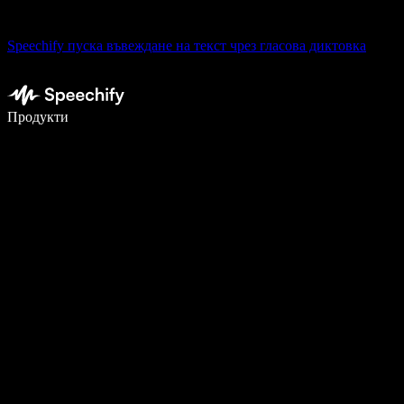
Speechify пуска въвеждане на текст чрез гласова диктовка
Пишете 5× по-бързо с гласово въвеждане
Продукти
Научете повече