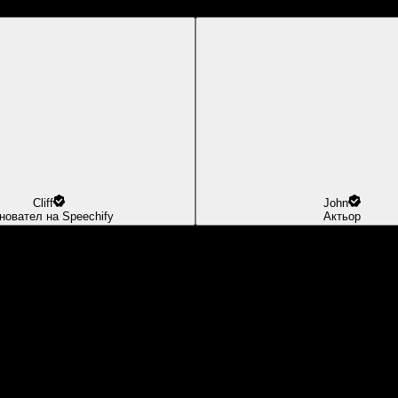
Cliff
John
новател на Speechify
Актьор