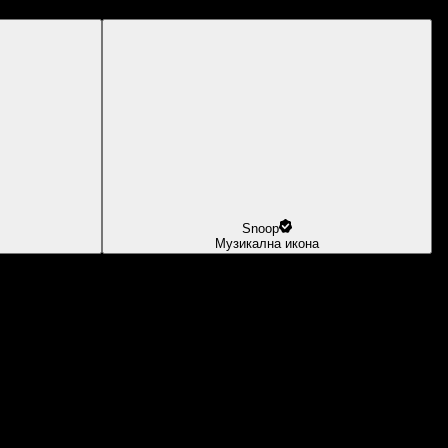
Snoop
Музикална икона