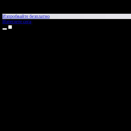
Изпробвайте безплатно
Изтеглете сега
Продукти
Текст в реч
Приложения за iPhone и iPad
Приложение за Android
Разширение за Chrome
Разширение за Edge
Уеб приложение
Приложение за Mac
Приложение за Windows