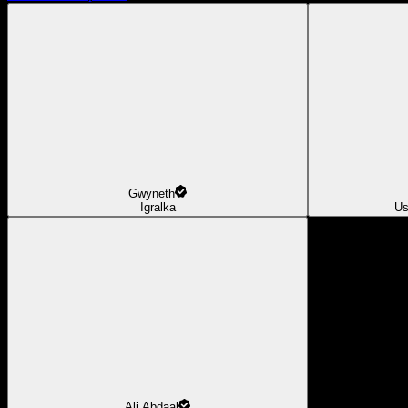
Gwyneth
Igralka
Us
Ali Abdaal