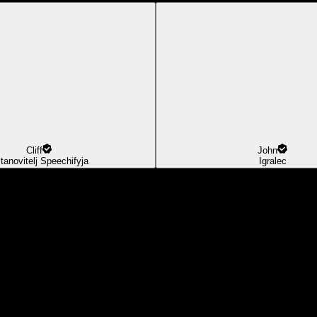
Cliff
John
tanovitelj Speechifyja
Igralec