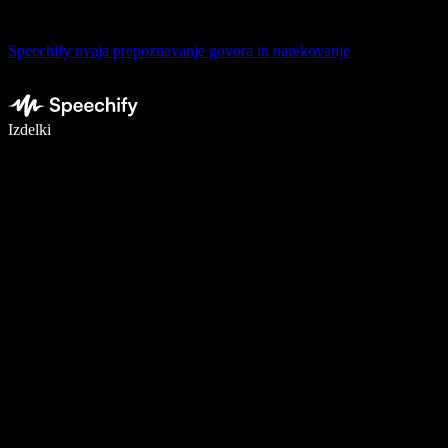
Speechify uvaja prepoznavanje govora in narekovanje
Pišite 5× hitreje z narekovanjem
Izdelki
Več o tem