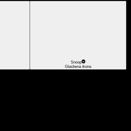
Snoop
Glasbena ikona