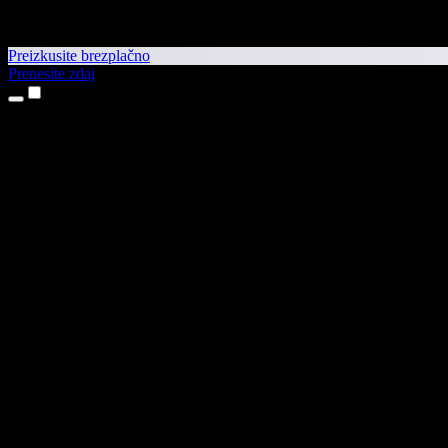
Preizkusite brezplačno
Prenesite zdaj
Izdelki
Pretvorba besedila v govor
Aplikaciji za iPhone in iPad
Aplikacija za Android
Razširitev za Chrome
Razširitev za Edge
Spletna aplikacija
Aplikacija za Mac
Aplikacija za Windows